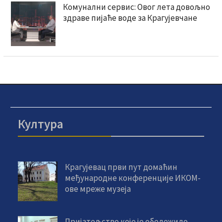
Комунални сервис: Овог лета довољно
здраве пијаће воде за Крагујевчане
Култура
Крагујевац први пут домаћин
међународне конференције ИКОМ-
ове мреже музеја
Пријатељство које је обележило