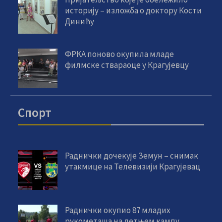
историју – изложба о доктору Кости
Динићу
ФРКА поново окупила младе
филмске ствараоце у Крагујевцу
Спорт
Раднички дочекује Земун – снимак
утакмице на Телевизији Крагујевац
Раднички окупио 87 младих
рукометаша на летњем кампу