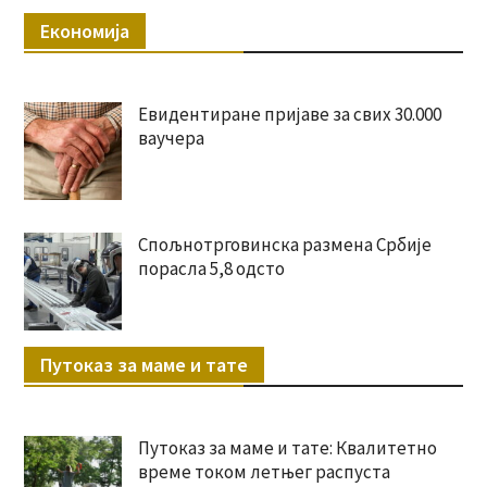
Економија
Евидентиране пријаве за свих 30.000
ваучера
Спољнотрговинска размена Србије
порасла 5,8 одсто
Путоказ за маме и тате
Путоказ за маме и тате: Квалитетно
време током летњег распуста