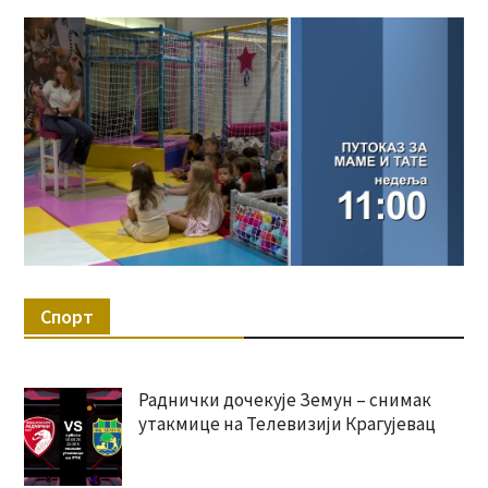
Спорт
Раднички дочекује Земун – снимак
утакмице на Телевизији Крагујевац