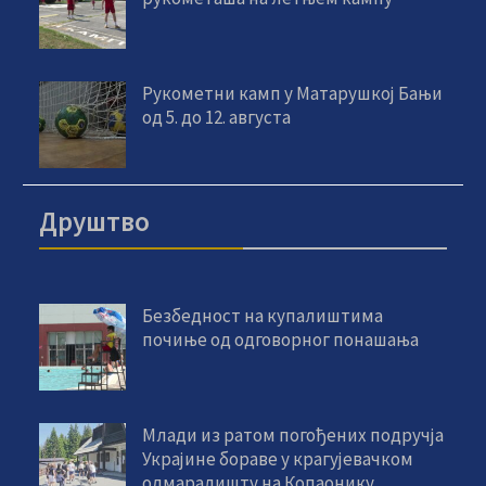
Рукометни камп у Матарушкој Бањи
од 5. до 12. августа
Друштво
Безбедност на купалиштима
почиње од одговорног понашања
Млади из ратом погођених подручја
Украјине бораве у крагујевачком
одмаралишту на Копаонику