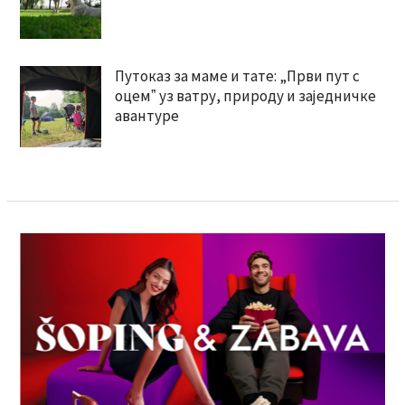
Путоказ за маме и тате: „Први пут с
оцемˮ уз ватру, природу и заједничке
авантуре