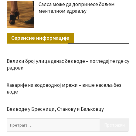
Салса може да допринесе бољем
менталном здрављу
Сервисне информације
Велики број улица данас без воде – погледајте где су
радови
Хаварије на водоводној мрежи – више насеља без
воде
Без воде у Бресници, Станову и Баљковцу
Пр
за: