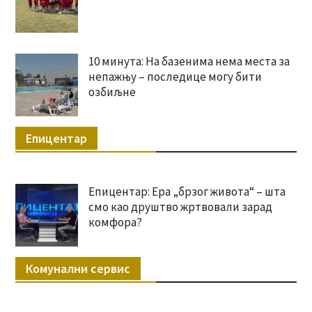
10 минута: На базенима нема места за
непажњу – последице могу бити
озбиљне
Епицентар
Епицентар: Ера „брзог живота“ – шта
смо као друштво жртвовали зарад
комфора?
Комунални сервис