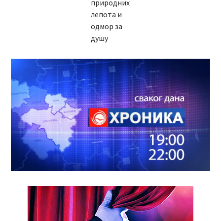
природних
лепота и
одмор за
душу