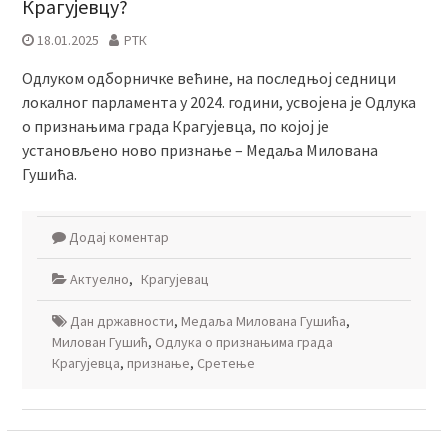
Крагујевцу?
18.01.2025
РТК
Одлуком одборничке већине, на последњој седници
локалног парламента у 2024. години, усвојена је Одлука
о признањима града Крагујевца, по којој је
установљено ново признање – Медаља Милована
Гушића.
Додај коментар
Актуелно
,
Крагујевац
Дан државности
,
Медаља Милована Гушића
,
Милован Гушић
,
Одлука о признањима града
Крагујевца
,
признање
,
Сретење