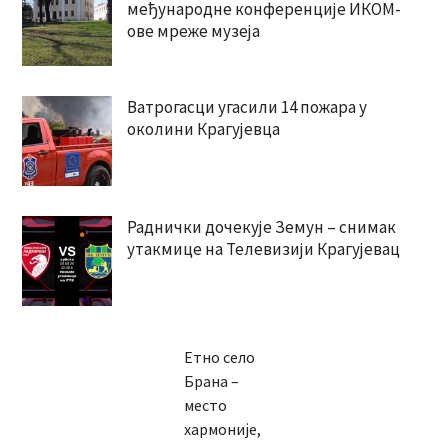
међународне конференције ИКОМ-
ове мреже музеја
Ватрогасци угасили 14 пожара у
околини Крагујевца
Раднички дочекује Земун – снимак
утакмице на Телевизији Крагујевац
Етно село
Брана –
место
хармоније,