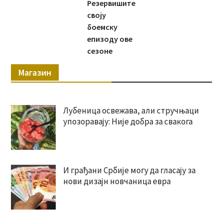
Резервишите
своју
боемску
епизоду ове
сезоне
Магазин
Лубеница освежава, али стручњаци
упозоравају: Није добра за свакога
И грађани Србије могу да гласају за
нови дизајн новчаница евра