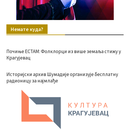
Немате куда?
Почиње ЕСТАМ: Фолклорци из више земаља стижу у
Крагујевац
Историјски архив Шумадије организује бесплатну
радионицу за најмлађе