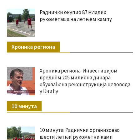
Раднички окупио 87 младих
рукометаша на летњем кампу
Хроника региона
Хроника региона: Инвестицијом
вредном 205 милиона динара
обухваћена реконструкција цевовода
у Книћу
10 минута
10 минута: Раднички организовао
шести летњи рукометни камп