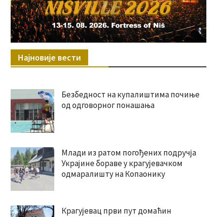
Најновије вести
Безбедност на купалиштима почиње
од одговорног понашања
Млади из ратом погођених подручја
Украјине бораве у крагујевачком
одмаралишту на Копаонику
Крагујевац први пут домаћин