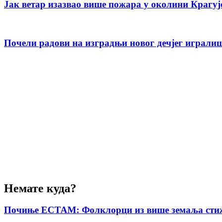
Јак ветар изазвао више пожара у околини Крагује
Почели радови на изградњи новог дечјег играли
Немате куда?
Почиње ЕСТАМ: Фолклорци из више земаља стиж