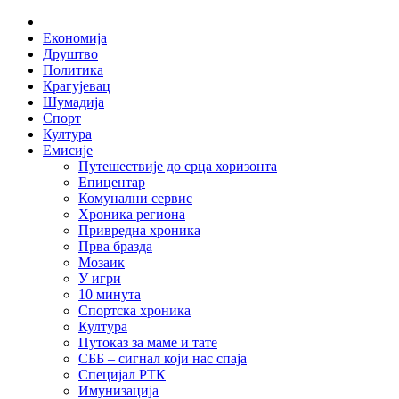
Skip
Home
to
Економија
content
Друштво
Политика
Крагујевац
Шумадија
Спорт
Култура
Емисије
Путешествије до срца хоризонта
Епицентар
Комунални сервис
Хроника региона
Привредна хроника
Прва бразда
Мозаик
У игри
10 минута
Спортска хроника
Култура
Путоказ за маме и тате
СББ – сигнал који нас спаја
Специјал РТК
Имунизација