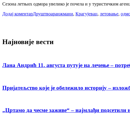
Сезона летњих одмора увелико је почела и у туристичким агенц
Додај коментар
Друштво
аранжмани
,
Крагујевац
,
летовање
,
одм
Најновије вести
Лана Андрић 11. августа путује на лечење – потре
Пријатељство које је обележило историју – излож
„Цртамо да чесме заживе“ – најмлађи подсетили н