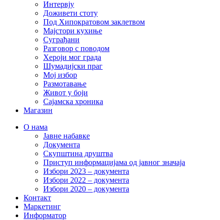
Интервју
Доживети стоту
Под Хипократовом заклетвом
Мајстори кухиње
Суграђани
Разговор с поводом
Хероји мог града
Шумадијски праг
Мој избор
Размотавање
Живот у боји
Сајамска хроника
Магазин
О нама
Јавне набавке
Документа
Скупштина друштва
Приступ информацијама од јавног значаја
Избори 2023 – документа
Избори 2022 – документа
Избори 2020 – документа
Контакт
Маркетинг
Информатор