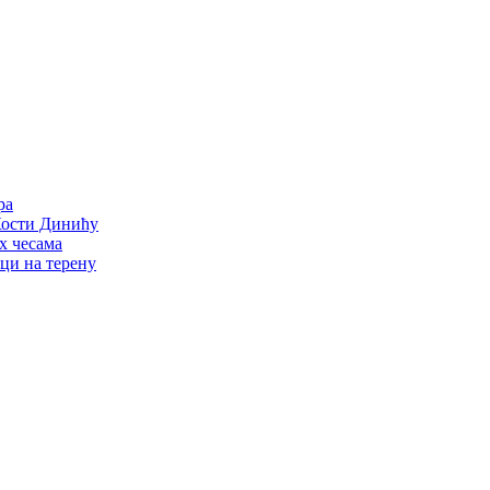
ра
 Кости Динићу
х чесама
сци на терену