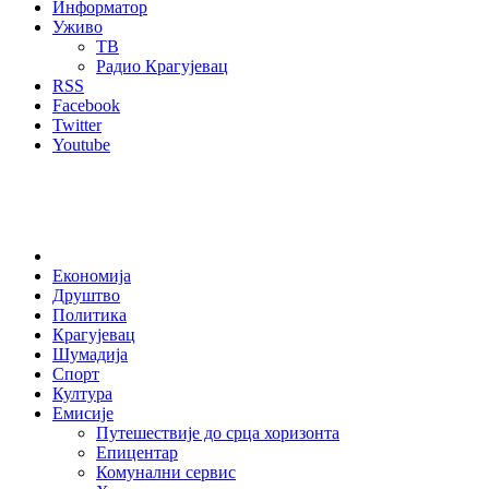
Информатор
Уживо
ТВ
Радио Крагујевац
RSS
Facebook
Twitter
Youtube
Home
Економија
Друштво
Политика
Крагујевац
Шумадија
Спорт
Култура
Емисије
Путешествије до срца хоризонта
Епицентар
Комунални сервис