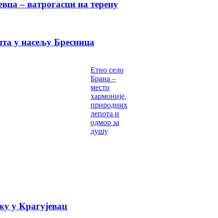
вца – ватрогасци на терену
шта у насељу Бресница
Етно село
Брана –
место
хармоније,
природних
лепота и
одмор за
душу
у у Крагујевац