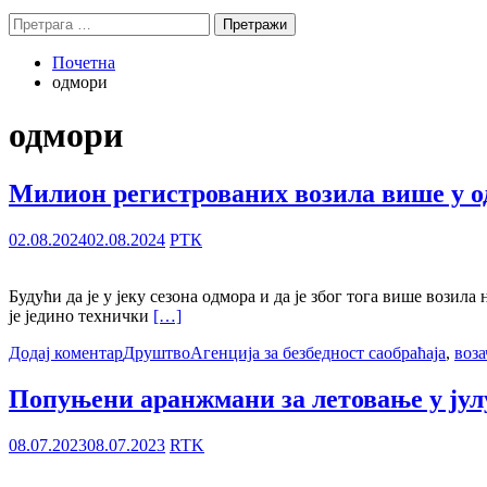
Претрага
за:
Почетна
одмори
одмори
Милион регистрованих возила више у од
02.08.2024
02.08.2024
РТК
Будући да је у јеку сезона одмора и да је због тога више вози
је једино технички
[…]
Додај коментар
Друштво
Агенција за безбедност саобраћаја
,
воза
Попуњени аранжмани за летовање у јулу 
08.07.2023
08.07.2023
RTK