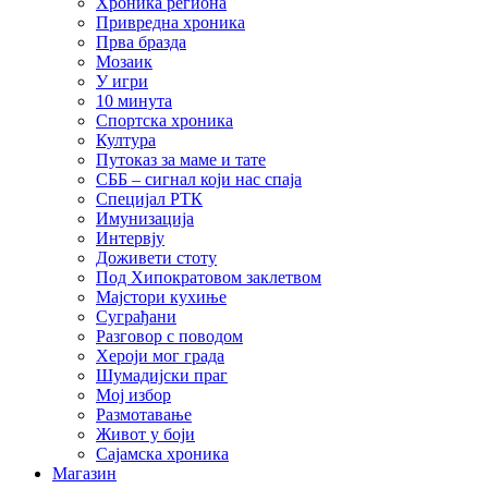
Хроника региона
Привредна хроника
Прва бразда
Мозаик
У игри
10 минута
Спортска хроника
Култура
Путоказ за маме и тате
СББ – сигнал који нас спаја
Специјал РТК
Имунизација
Интервју
Доживети стоту
Под Хипократовом заклетвом
Мајстори кухиње
Суграђани
Разговор с поводом
Хероји мог града
Шумадијски праг
Мој избор
Размотавање
Живот у боји
Сајамска хроника
Магазин