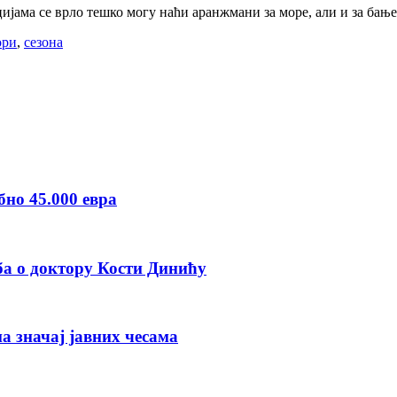
ијама се врло тешко могу наћи аранжмани за море, али и за бање
ори
,
сезона
бно 45.000 евра
ба о доктору Кости Динићу
а значај јавних чесама