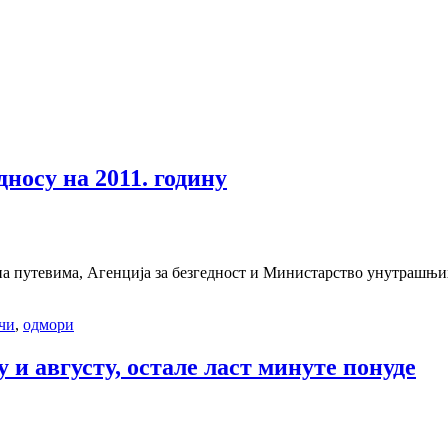
носу на 2011. годину
ла на путевима, Агенција за безгедност и Министарство унутрашњ
чи
,
одмори
и августу, остале ласт минуте понуде