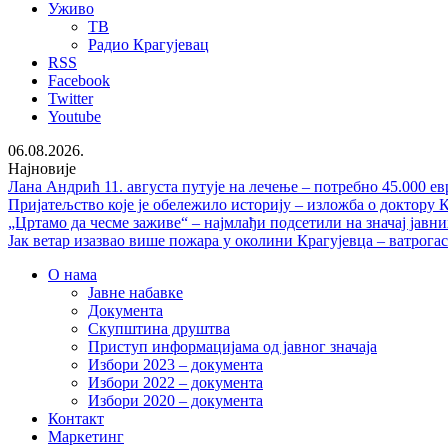
Уживо
ТВ
Радио Крагујевац
RSS
Facebook
Twitter
Youtube
06.08.2026.
Најновије
Лана Андрић 11. августа путује на лечење – потребно 45.000 ев
Пријатељство које је обележило историју – изложба о доктору
„Цртамо да чесме заживе“ – најмлађи подсетили на значај јавни
Јак ветар изазвао више пожара у околини Крагујевца – ватрога
О нама
Јавне набавке
Документа
Скупштина друштва
Приступ информацијама од јавног значаја
Избори 2023 – документа
Избори 2022 – документа
Избори 2020 – документа
Контакт
Маркетинг