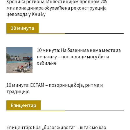
Хроника региона: Инвестицијом вредном 205
милиона динара обухваћена реконструкција
цевовода у Книћу
10 минута
10 минута: На базенима нема места за
непажњу – последице могу бити
озбиљне
10 минута: ЕСТАМ – позорница боја, ритма и
традиције
Епицентар
Епицентар: Ера „брзог живота“ – шта смо као