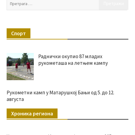
Пр
за:
Спорт
Раднички окупио 87 младих
рукометаша на летњем кампу
Рукометни камп у Матарушкој Бањи од 5. до 12.
августа
Хроника региона