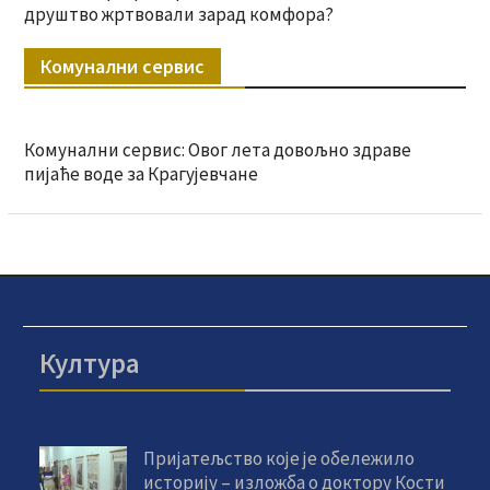
друштво жртвовали зарад комфора?
Комунални сервис
Комунални сервис: Овог лета довољно здраве
пијаће воде за Крагујевчане
Култура
Пријатељство које је обележило
историју – изложба о доктору Кости