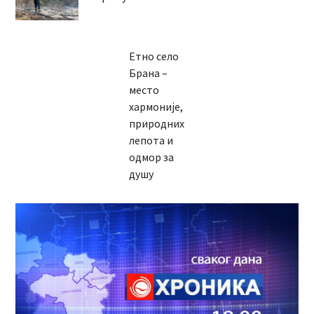
Етно село
Брана –
место
хармоније,
природних
лепота и
одмор за
душу