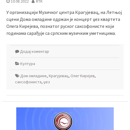
10.08.2022
RTK
У организацији Музичког центра Крагујевац, на Летњој
сцени Дома омладине одржан је концерт џез квартета
Олега Кирејева, познатог руског саксофонисте који
годинама сарађује са српским музичким уметницима.
Додај коментар
Култура
Дом омладине
,
Крагујевац
,
Олег Кирејев
,
саксофониста
,
џез