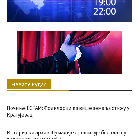
Немате куда?
Почиње ЕСТАМ: Фолклорци из више земаља стижу у
Крагујевац
Историјски архив Шумадије организује бесплатну