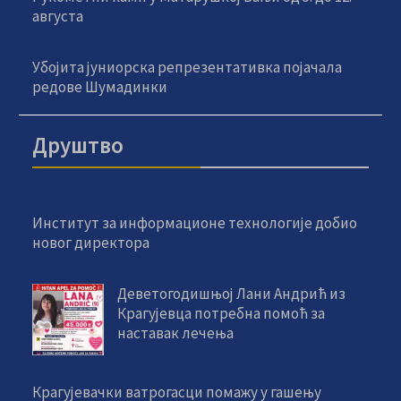
августа
Убојита јуниорска репрезентативка појачала
редове Шумадинки
Друштво
Институт за информационе технологије добио
новог директора
Деветогодишњој Лани Андрић из
Крагујевца потребна помоћ за
наставак лечења
Крагујевачки ватрогасци помажу у гашењу