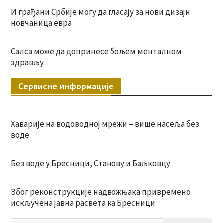
И грађани Србије могу да гласају за нови дизајн
новчаница евра
Салса може да допринесе бољем менталном
здрављу
Сервисне информације
Хаварије на водоводној мрежи – више насеља без
воде
Без воде у Бресници, Станову и Баљковцу
Због реконструкције надвожњака привремено
искључена јавна расвета ка Бресници