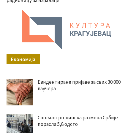
радионицу за најмлађе
Економија
Евидентиране пријаве за свих 30.000
ваучера
Спољнотрговинска размена Србије
порасла 5,8 одсто