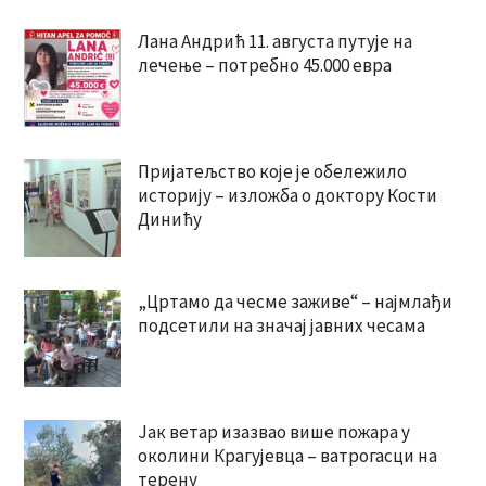
Лана Андрић 11. августа путује на
лечење – потребно 45.000 евра
Пријатељство које је обележило
историју – изложба о доктору Кости
Динићу
„Цртамо да чесме заживе“ – најмлађи
подсетили на значај јавних чесама
Јак ветар изазвао више пожара у
околини Крагујевца – ватрогасци на
терену