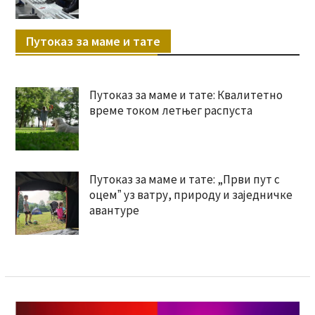
Путоказ за маме и тате
Путоказ за маме и тате: Квалитетно
време током летњег распуста
Путоказ за маме и тате: „Први пут с
оцемˮ уз ватру, природу и заједничке
авантуре