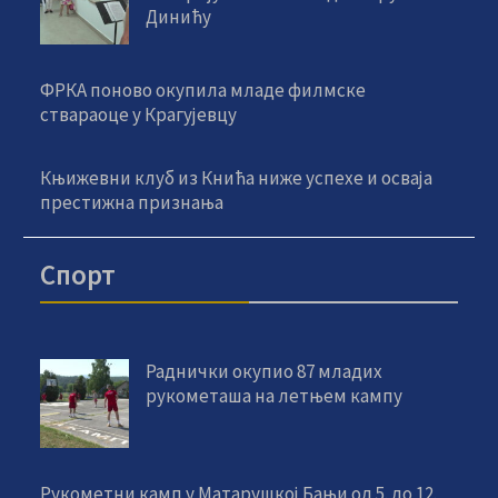
Динићу
ФРКА поново окупила младе филмске
ствараоце у Крагујевцу
Књижевни клуб из Кнића ниже успехе и осваја
престижна признања
Спорт
Раднички окупио 87 младих
рукометаша на летњем кампу
Рукометни камп у Матарушкој Бањи од 5. до 12.