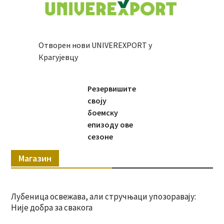
Отворен нови UNIVEREXPORT у
Крагујевцу
Резервишите
своју
боемску
епизоду ове
сезоне
Магазин
Лубеница освежава, али стручњаци упозоравају:
Није добра за свакога