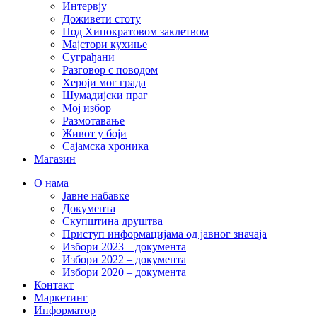
Интервју
Доживети стоту
Под Хипократовом заклетвом
Мајстори кухиње
Суграђани
Разговор с поводом
Хероји мог града
Шумадијски праг
Мој избор
Размотавање
Живот у боји
Сајамска хроника
Магазин
О нама
Јавне набавке
Документа
Скупштина друштва
Приступ информацијама од јавног значаја
Избори 2023 – документа
Избори 2022 – документа
Избори 2020 – документа
Контакт
Маркетинг
Информатор