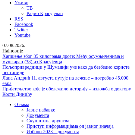
Уживо
ТВ
Радио Крагујевац
RSS
Facebook
Twitter
Youtube
07.08.2026.
Најновије
Хапшење због 85 килограма дроге: Међу осумњиченима и
мушкарац (38) из Крагујевца
Пољопривредници у Шумадији уче како да безбедно користе
пестициде
Лана Андрић 11. августа путује на лечење – потребно 45.000
евра
Пријатељство које је обележило историју – изложба о доктору
Кости Динићу
О нама
Јавне набавке
Документа
Скупштина друштва
Приступ информацијама од јавног значаја
Избори 2023 – документа