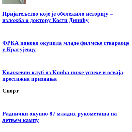
Пријатељство које је обележило историју –
изложба о доктору Кости Динићу
ФРКА поново окупила младе филмске ствараоце
у Крагујевцу
Књижевни клуб из Кнића ниже успехе и осваја
престижна признања
Спорт
Раднички окупио 87 младих рукометаша на
летњем кампу