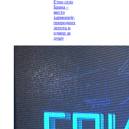
Етно село
Брана –
место
хармоније,
природних
лепота и
одмор за
душу