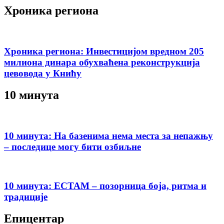
Хроника региона
Хроника региона: Инвестицијом вредном 205
милиона динара обухваћена реконструкција
цевовода у Книћу
10 минута
10 минута: На базенима нема места за непажњу
– последице могу бити озбиљне
10 минута: ЕСТАМ – позорница боја, ритма и
традиције
Епицентар