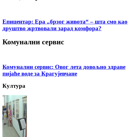
Епицентар: Ера „брзог живота“ – шта смо као
друштво жртвовали зарад комфора?
Комунални сервис
Комунални сервис: Овог лета довољно здраве
пијаће воде за Крагујевчане
Култура