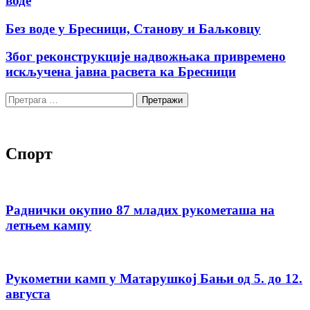
воде
Без воде у Бресници, Станову и Баљковцу
Због реконструкције надвожњака привремено
искључена јавна расвета ка Бресници
Претрага
за:
Спорт
Раднички окупио 87 младих рукометаша на
летњем кампу
Рукометни камп у Матарушкој Бањи од 5. до 12.
августа