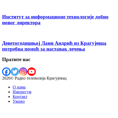
Институт за информационе технологије добио
новог директора
Деветогодишњој Лани Андрић из Крагујевца
потребна помоћ за наставак лечења
Пратите нас
2026© Радио телевизија Крагујевац
О нама
Импресум
Контакт
Уживо