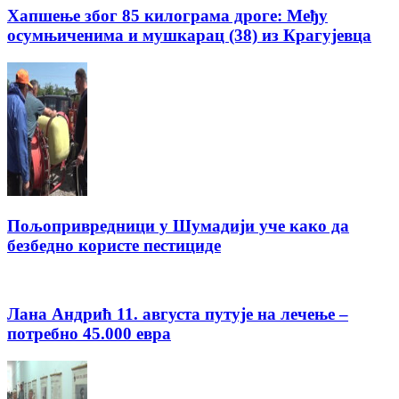
Хапшење због 85 килограма дроге: Међу
осумњиченима и мушкарац (38) из Крагујевца
Пољопривредници у Шумадији уче како да
безбедно користе пестициде
Лана Андрић 11. августа путује на лечење –
потребно 45.000 евра