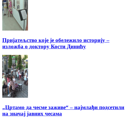
Пријатељство које је обележило историју –
изложба о доктору Кости Динићу
„Цртамо да чесме заживе“ – најмлађи подсетили
на значај јавних чесама