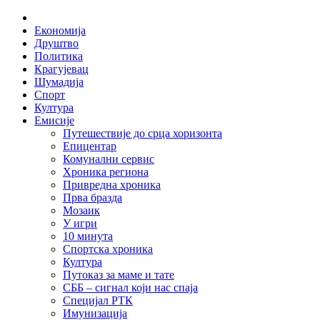
Skip
Home
to
Економија
content
Друштво
Политика
Крагујевац
Шумадија
Спорт
Култура
Емисије
Путешествије до срца хоризонта
Епицентар
Комунални сервис
Хроника региона
Привредна хроника
Прва бразда
Мозаик
У игри
10 минута
Спортска хроника
Култура
Путоказ за маме и тате
СББ – сигнал који нас спаја
Специјал РТК
Имунизација