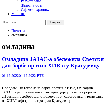
Размотавање
Живот у боји
Сајамска хроника
Магазин
Претрага
за:
Почетна
омладина
омладина
Омладина ЈАЗАС-а обележила Светски
дан борбе против ХИВ-а у Крагујевцу
01.12.2022
01.12.2022
RTK
Поводом Светског дана борбе против ХИВ-а, Омладина
ЈАЗАС-а је организовала конференцију у оквиру пројекта
„Промоција добровољно поверљивог саветовања и тестирања
на ХИВ“ који финансира град Крагујевац.