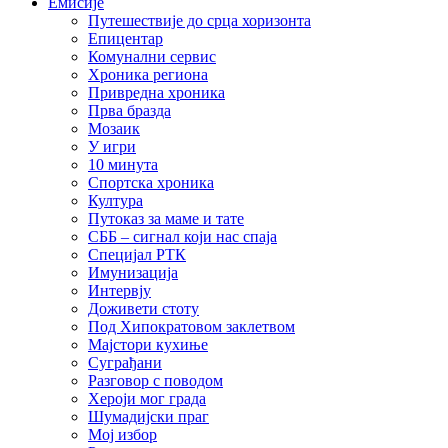
Емисије
Путешествије до срца хоризонта
Епицентар
Комунални сервис
Хроника региона
Привредна хроника
Прва бразда
Мозаик
У игри
10 минута
Спортска хроника
Култура
Путоказ за маме и тате
СББ – сигнал који нас спаја
Специјал РТК
Имунизација
Интервју
Доживети стоту
Под Хипократовом заклетвом
Мајстори кухиње
Суграђани
Разговор с поводом
Хероји мог града
Шумадијски праг
Мој избор