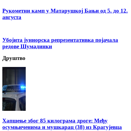
Рукометни камп у Матарушкој Бањи од 5. до 12.
августа
Убојита јуниорска репрезентативка појачала
редове Шумадинки
Друштво
Хапшење због 85 килограма дроге: Међу
осумњиченима и мушкарац (38) из Крагујевца