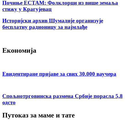
Почиње ЕСТАМ: Фолклорци из више земаља
стижу у Крагујевац
Историјски архив Шумадије организује
бесплатну радионицу за најмлађе
Економија
Евидентиране пријаве за свих 30.000 ваучера
Спољнотрговинска размена Србије порасла 5,8
одсто
Путоказ за маме и тате