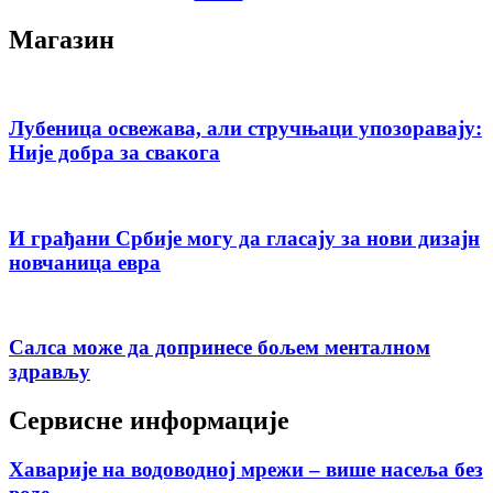
Магазин
Лубеница освежава, али стручњаци упозоравају:
Није добра за свакога
И грађани Србије могу да гласају за нови дизајн
новчаница евра
Салса може да допринесе бољем менталном
здрављу
Сервисне информације
Хаварије на водоводној мрежи – више насеља без