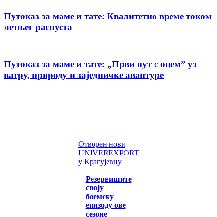
Путоказ за маме и тате: Квалитетно време током
летњег распуста
Путоказ за маме и тате: „Први пут с оцемˮ уз
ватру, природу и заједничке авантуре
Отворен нови
UNIVEREXPORT
у Крагујевцу
Резервишите
своју
боемску
епизоду ове
сезоне