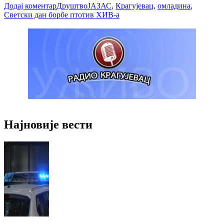
Додај коментар
Друштво
ЈАЗАС
,
Крагујевац
,
омладина
,
Светски дан борбе птотив ХИВ-а
Најновије вести