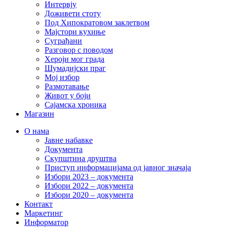
Интервју
Доживети стоту
Под Хипократовом заклетвом
Мајстори кухиње
Суграђани
Разговор с поводом
Хероји мог града
Шумадијски праг
Мој избор
Размотавање
Живот у боји
Сајамска хроника
Магазин
О нама
Јавне набавке
Документа
Скупштина друштва
Приступ информацијама од јавног значаја
Избори 2023 – документа
Избори 2022 – документа
Избори 2020 – документа
Контакт
Маркетинг
Информатор