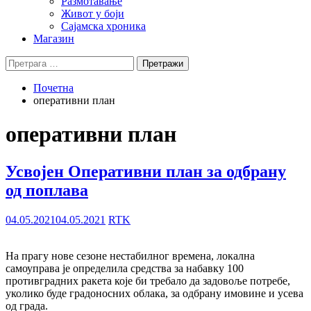
Размотавање
Живот у боји
Сајамска хроника
Магазин
Претрага
за:
Почетна
оперативни план
оперативни план
Усвојен Оперативни план за одбрану
од поплава
04.05.2021
04.05.2021
RTK
На прагу нове сезоне нестабилног времена, локална
самоуправа је определила средства за набавку 100
противградних ракета које би требало да задовоље потребе,
уколико буде градоносних облака, за одбрану имовине и усева
од града.