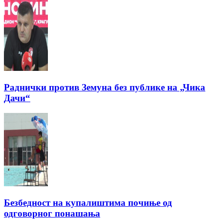
Раднички против Земуна без публике на „Чика
Дачи“
Безбедност на купалиштима почиње од
одговорног понашања