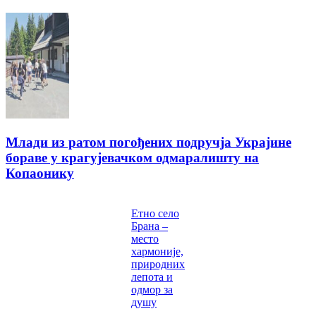
Млади из ратом погођених подручја Украјине
бораве у крагујевачком одмаралишту на
Копаонику
Етно село
Брана –
место
хармоније,
природних
лепота и
одмор за
душу