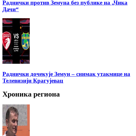
Раднички против Земуна без публике на „Чика
Дачи“
Раднички дочекује Земун – снимак утакмице на
Телевизији Крагујевац
Хроника региона