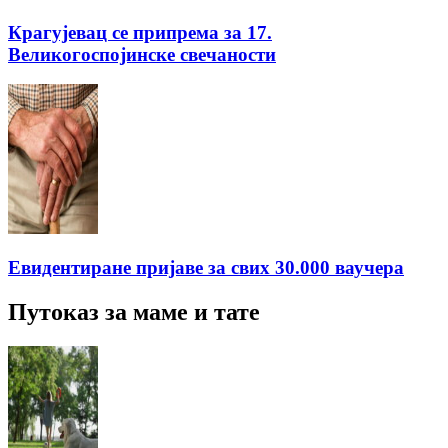
Крагујевац се припрема за 17.
Великогоспојинске свечаности
Евидентиране пријаве за свих 30.000 ваучера
Путоказ за маме и тате