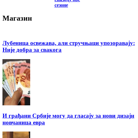
сезоне
Магазин
Лубеница освежава, али стручњаци упозоравају:
Није добра за свакога
И грађани Србије могу да гласају за нови дизајн
новчаница евра