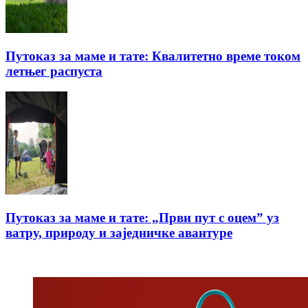
Путоказ за маме и тате: Квалитетно време током
летњег распуста
Путоказ за маме и тате: „Први пут с оцемˮ уз
ватру, природу и заједничке авантуре