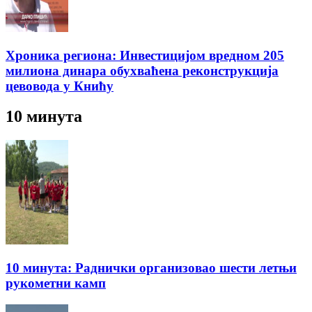
Хроника региона: Инвестицијом вредном 205
милиона динара обухваћена реконструкција
цевовода у Книћу
10 минута
10 минута: Раднички организовао шести летњи
рукометни камп