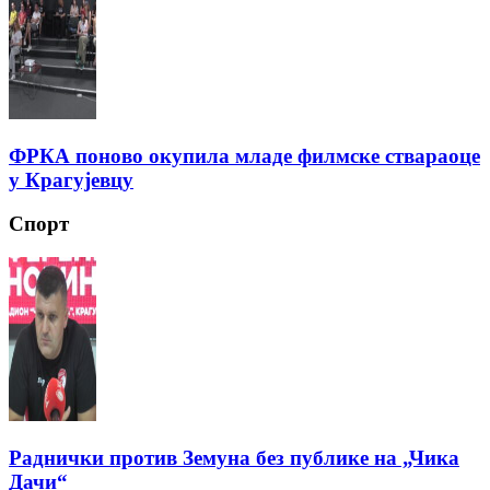
ФРКА поново окупила младе филмске ствараоце
у Крагујевцу
Спорт
Раднички против Земуна без публике на „Чика
Дачи“