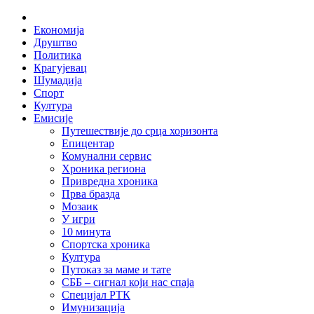
Skip
Home
to
Економија
content
Друштво
Политика
Крагујевац
Шумадија
Спорт
Култура
Емисије
Путешествије до срца хоризонта
Епицентар
Комунални сервис
Хроника региона
Привредна хроника
Прва бразда
Мозаик
У игри
10 минута
Спортска хроника
Култура
Путоказ за маме и тате
СББ – сигнал који нас спаја
Специјал РТК
Имунизација