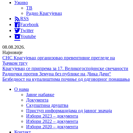
Уживо
ТВ
Радио Крагујевац
RSS
Facebook
Twitter
Youtube
08.08.2026.
Најновије
СНС Крагујевац организовао превентивне прегледе на
Ђачком тргу
Крагујевац се припрема за 17. Великогоспојинске свечаности
Раднички против Земуна без публике на „Чика Дачи“
Безбедност на купалиштима почиње од одговорног понашања
О нама
Јавне набавке
Документа
Скупштина друштва
Приступ информацијама од јавног значаја
Избори 2023 – документа
Избори 2022 – документа
Избори 2020 – документа
Контакт