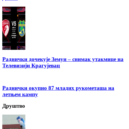
Раднички дочекује Земун – снимак утакмице на
Телевизији Крагујевац
Раднички окупио 87 младих рукометаша на
летњем кампу
Друштво