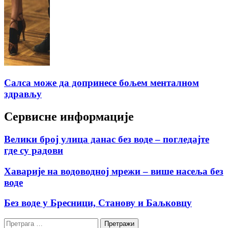
Салса може да допринесе бољем менталном
здрављу
Сервисне информације
Велики број улица данас без воде – погледајте
где су радови
Хаварије на водоводној мрежи – више насеља без
воде
Без воде у Бресници, Станову и Баљковцу
Претрага