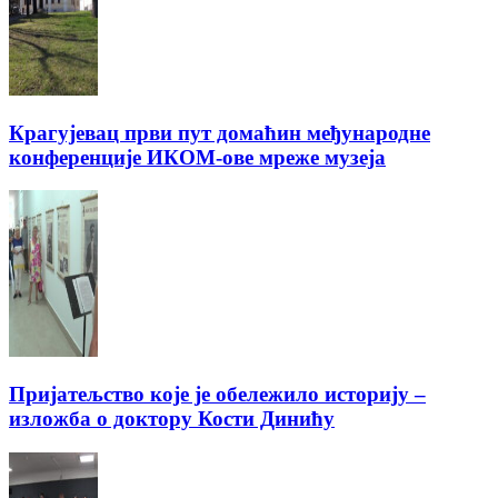
Крагујевац први пут домаћин међународне
конференције ИКОМ-ове мреже музеја
Пријатељство које је обележило историју –
изложба о доктору Кости Динићу