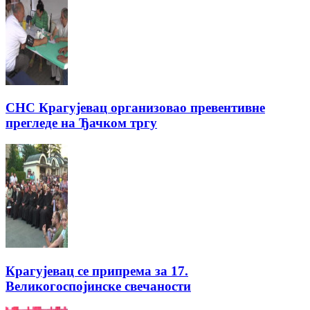
СНС Крагујевац организовао превентивне
прегледе на Ђачком тргу
Крагујевац се припрема за 17.
Великогоспојинске свечаности