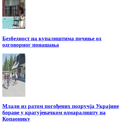
Безбедност на купалиштима почиње од
одговорног понашања
Млади из ратом погођених подручја Украјине
бораве у крагујевачком одмаралишту на
Копаонику