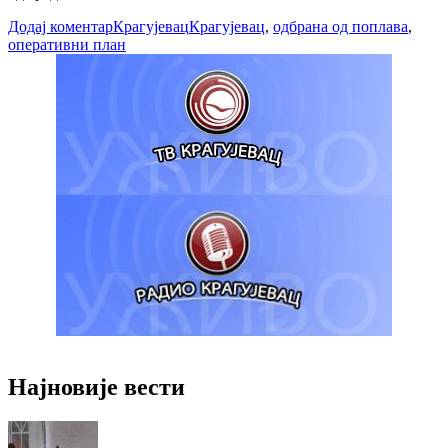
Додај коментар
Крагујевац
Крагујевац
,
одбрана од поплава
,
оперативни план
Најновије вести