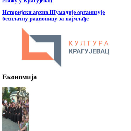
стижу у Крагујевац
Историјски архив Шумадије организује
бесплатну радионицу за најмлађе
Економија