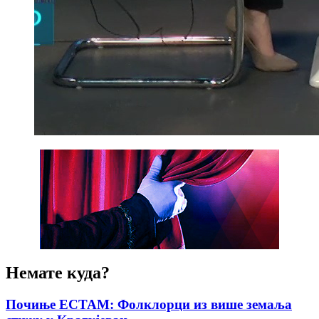
Немате куда?
Почиње ЕСТАМ: Фолклорци из више земаља