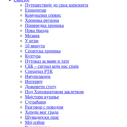
Путешествије до срца хоризонта
Епицентар
Комунални сервис
Хроника региона
Привредна хроника
Прва бразда
Мозаик
У игри
10 минута
Спортска хроника
Култура
Путоказ за маме и тате
СББ – сигнал који нас спаја
Специјал РТК
Имунизација
Интервју
Доживети стоту
Под Хипократовом заклетвом
Мајстори кухиње
Суграђани
Разговор с поводом
Хероји мог града
Шумадијски праг
Мој избор