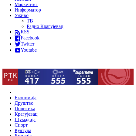
Маркетинг
Информатор
Уживо
ТВ
Радио Крагујевац
RSS
Facebook
Twitter
Youtube
Home
Економија
Друштво
Политика
Крагујевац
Шумадија
Спорт
Култура
Емисије