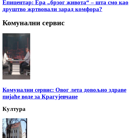
Епицентар: Ера „брзог живота“ – шта смо као
друштво жртвовали зарад комфора?
Комунални сервис
Комунални сервис: Овог лета довољно здраве
пијаће воде за Крагујевчане
Култура