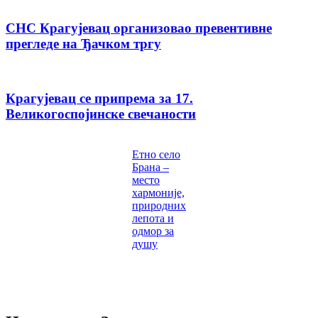
СНС Крагујевац организовао превентивне
прегледе на Ђачком тргу
Крагујевац се припрема за 17.
Великогоспојинске свечаности
Етно село
Брана –
место
хармоније,
природних
лепота и
одмор за
душу