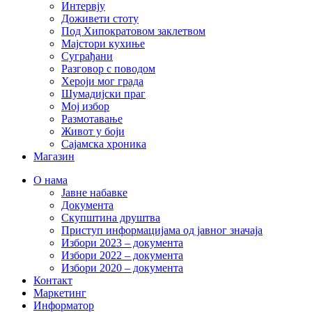
Интервју
Доживети стоту
Под Хипократовом заклетвом
Мајстори кухиње
Суграђани
Разговор с поводом
Хероји мог града
Шумадијски праг
Мој избор
Размотавање
Живот у боји
Сајамска хроника
Магазин
О нама
Јавне набавке
Документа
Скупштина друштва
Приступ информацијама од јавног значаја
Избори 2023 – документа
Избори 2022 – документа
Избори 2020 – документа
Контакт
Маркетинг
Информатор