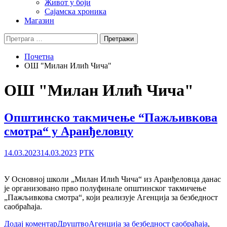
Живот у боји
Сајамска хроника
Магазин
Претрага
за:
Почетна
ОШ "Милан Илић Чича"
ОШ "Милан Илић Чича"
Општинско такмичење “Пажљивкова
смотра“ у Аранђеловцу
14.03.2023
14.03.2023
РТК
У Основној школи „Милан Илић Чича“ из Аранђеловца данас
је организовано прво полуфинале општинског такмичење
„Пажљивкова смотра“, који реализује Агенција за безбедност
саобраћаја.
Додај коментар
Друштво
Агенција за безбедност саобраћаја
,