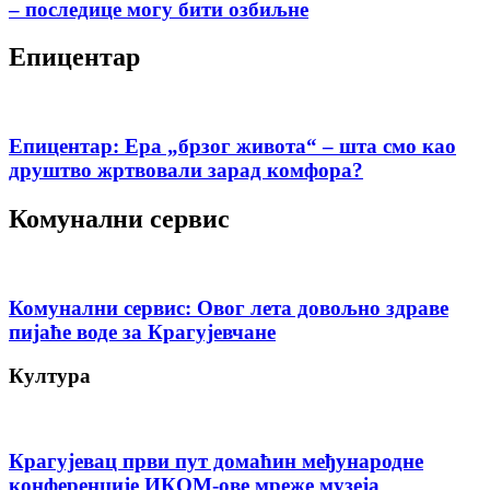
– последице могу бити озбиљне
Епицентар
Епицентар: Ера „брзог живота“ – шта смо као
друштво жртвовали зарад комфора?
Комунални сервис
Комунални сервис: Овог лета довољно здраве
пијаће воде за Крагујевчане
Култура
Крагујевац први пут домаћин међународне
конференције ИКОМ-ове мреже музеја