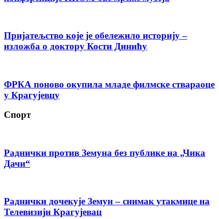
Пријатељство које је обележило историју –
изложба о доктору Кости Динићу
ФРКА поново окупила младе филмске ствараоце
у Крагујевцу
Спорт
Раднички против Земуна без публике на „Чика
Дачи“
Раднички дочекује Земун – снимак утакмице на
Телевизији Крагујевац