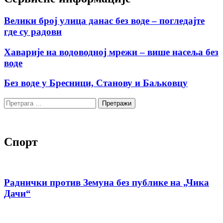
Велики број улица данас без воде – погледајте
где су радови
Хаварије на водоводној мрежи – више насеља без
воде
Без воде у Бресници, Станову и Баљковцу
Претрага
за:
Спорт
Раднички против Земуна без публике на „Чика
Дачи“