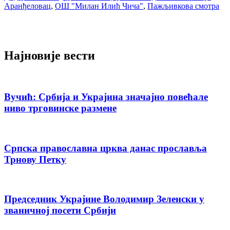
Аранђеловац
,
ОШ "Милан Илић Чича"
,
Пажљивкова смотра
Најновије вести
Вучић: Србија и Украјина значајно повећале
ниво трговинске размене
Српска православна црква данас прославља
Трнову Петку
Председник Украјине Володимир Зеленски у
званичној посети Србији