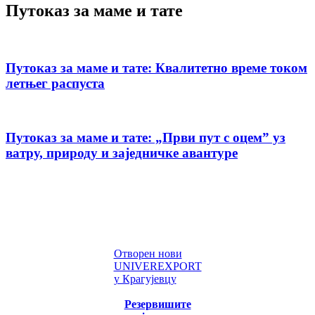
Путоказ за маме и тате
Путоказ за маме и тате: Квалитетно време током
летњег распуста
Путоказ за маме и тате: „Први пут с оцемˮ уз
ватру, природу и заједничке авантуре
Отворен нови
UNIVEREXPORT
у Крагујевцу
Резервишите