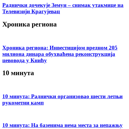
Раднички дочекује Земун – снимак утакмице на
Телевизији Крагујевац
Хроника региона
Хроника региона: Инвестицијом вредном 205
милиона динара обухваћена реконструкција
цевовода у Книћу
10 минута
10 минута: Раднички организовао шести летњи
рукометни камп
10 минута: На базенима нема места за непажњу