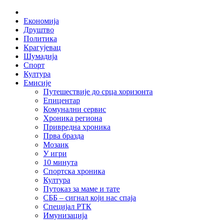
Skip
Home
to
Економија
content
Друштво
Политика
Крагујевац
Шумадија
Спорт
Култура
Емисије
Путешествије до срца хоризонта
Епицентар
Комунални сервис
Хроника региона
Привредна хроника
Прва бразда
Мозаик
У игри
10 минута
Спортска хроника
Култура
Путоказ за маме и тате
СББ – сигнал који нас спаја
Специјал РТК
Имунизација