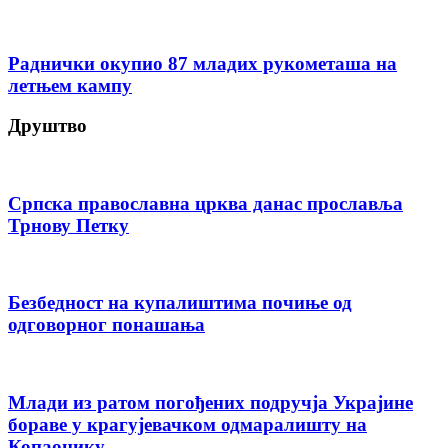
Раднички окупио 87 младих рукометаша на
летњем кампу
Друштво
Српска православна црква данас прославља
Трнову Петку
Безбедност на купалиштима почиње од
одговорног понашања
Млади из ратом погођених подручја Украјине
бораве у крагујевачком одмаралишту на
Копаонику