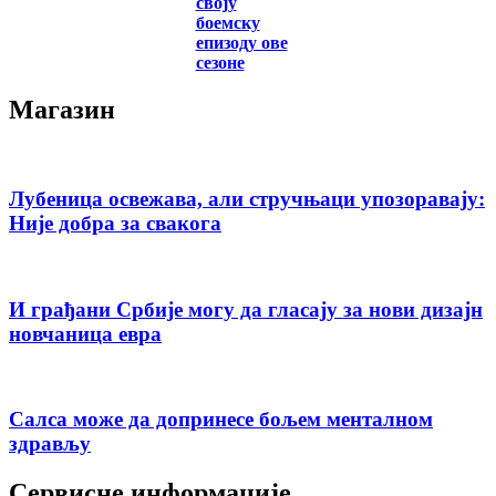
своју
боемску
епизоду ове
сезоне
Магазин
Лубеница освежава, али стручњаци упозоравају:
Није добра за свакога
И грађани Србије могу да гласају за нови дизајн
новчаница евра
Салса може да допринесе бољем менталном
здрављу
Сервисне информације