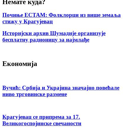
Немате куда?
Почиње ЕСТАМ: Фолклорци из више земаља
стижу у Крагујевац
Историјски архив Шумадије организује
бесплатну радионицу за најмлађе
Економија
Вучић: Србија и Украјина значајно повећале
ниво трговинске размене
Крагујевац се припрема за 17.
Великогоспојинске свечаности