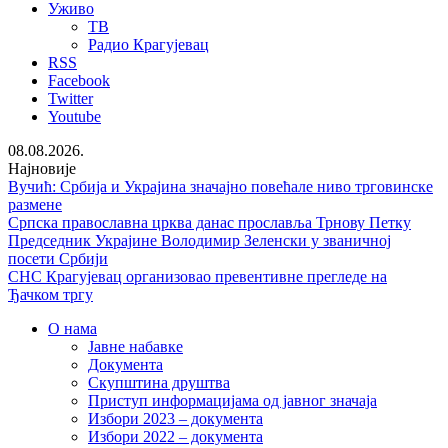
Уживо
ТВ
Радио Крагујевац
RSS
Facebook
Twitter
Youtube
08.08.2026.
Најновије
Вучић: Србија и Украјина значајно повећале ниво трговинске
размене
Српска православна црква данас прославља Трнову Петку
Председник Украјине Володимир Зеленски у званичној
посети Србији
СНС Крагујевац организовао превентивне прегледе на
Ђачком тргу
О нама
Јавне набавке
Документа
Скупштина друштва
Приступ информацијама од јавног значаја
Избори 2023 – документа
Избори 2022 – документа