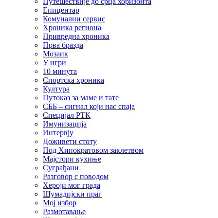
Путешествије до срца хоризонта
Епицентар
Комунални сервис
Хроника региона
Привредна хроника
Прва бразда
Мозаик
У игри
10 минута
Спортска хроника
Култура
Путоказ за маме и тате
СББ – сигнал који нас спаја
Специјал РТК
Имунизација
Интервју
Доживети стоту
Под Хипократовом заклетвом
Мајстори кухиње
Суграђани
Разговор с поводом
Хероји мог града
Шумадијски праг
Мој избор
Размотавање