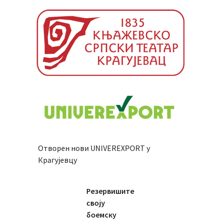
Отворен нови UNIVEREXPORT у
Крагујевцу
Резервишите
своју
боемску