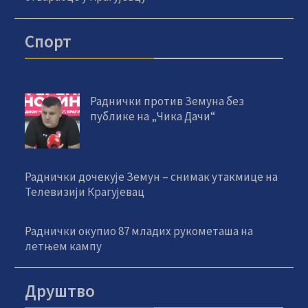
Спорт
Раднички против Земуна без
публике на „Чика Дачи“
Раднички дочекује Земун – снимак утакмице на
Телевизији Крагујевац
Раднички окупио 87 младих рукометаша на
летњем кампу
Друштво