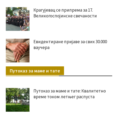
Крагујевац се припрема за 17.
Великогоспојинске свечаности
Евидентиране пријаве за свих 30.000
ваучера
Путоказ за маме и тате
Путоказ за маме и тате: Квалитетно
време током летњег распуста