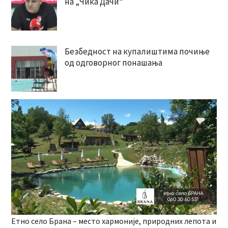
на „Чика Дачи“
Безбедност на купалиштима почиње
од одговорног понашања
Етно село Брана – место хармоније, природних лепота и