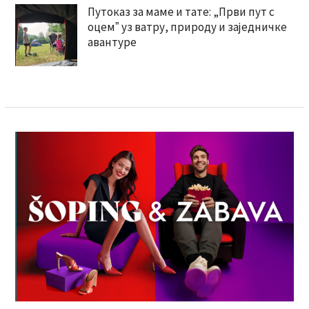
Путоказ за маме и тате: „Први пут с
оцемˮ уз ватру, природу и заједничке
авантуре