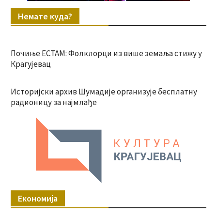
Немате куда?
Почиње ЕСТАМ: Фолклорци из више земаља стижу у
Крагујевац
Историјски архив Шумадије организује бесплатну
радионицу за најмлађе
Економија