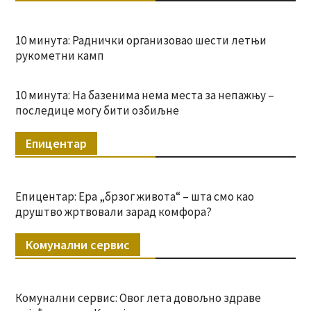
10 минута: Раднички организовао шести летњи
рукометни камп
10 минута: На базенима нема места за непажњу –
последице могу бити озбиљне
Епицентар
Епицентар: Ера „брзог живота“ – шта смо као
друштво жртвовали зарад комфора?
Комунални сервис
Комунални сервис: Овог лета довољно здраве