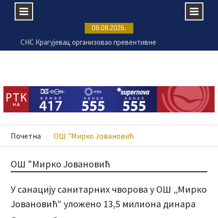
Skip
08.08.2026.
to
Крагујевац се припрема за 17.
content
Великогоспојинске свечаности
Раднички против Земуна без публике на „Чика
Дачи“
Председник Украјине Володимир Зеленски у
званичној посети Србији
СНС Крагујевац организовао превентивне
прегледе на Ђачком тргу
Почетна
ОШ "Мирко Јовановић
ОШ "Мирко Јовановић
У санацију санитарних чворова у ОШ „Мирко
Јовановић“ уложено 13,5 милиона динара