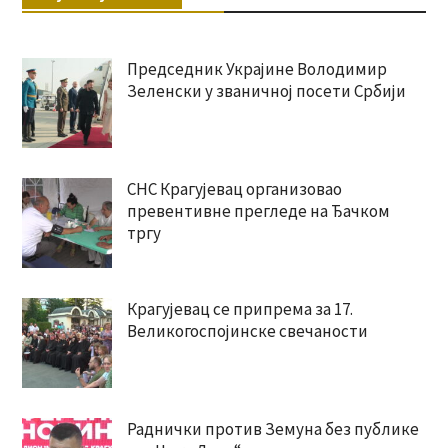
Председник Украјине Володимир
Зеленски у званичној посети Србији
СНС Крагујевац организовао
превентивне прегледе на Ђачком
тргу
Крагујевац се припрема за 17.
Великогоспојинске свечаности
Раднички против Земуна без публике