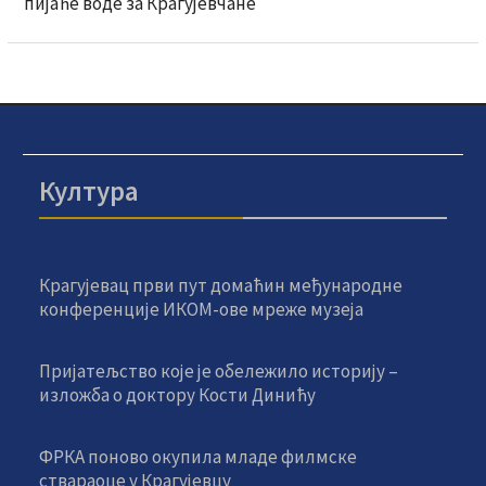
пијаће воде за Крагујевчане
Култура
Крагујевац први пут домаћин међународне
конференције ИКОМ-ове мреже музеја
Пријатељство које је обележило историју –
изложба о доктору Кости Динићу
ФРКА поново окупила младе филмске
ствараоце у Крагујевцу