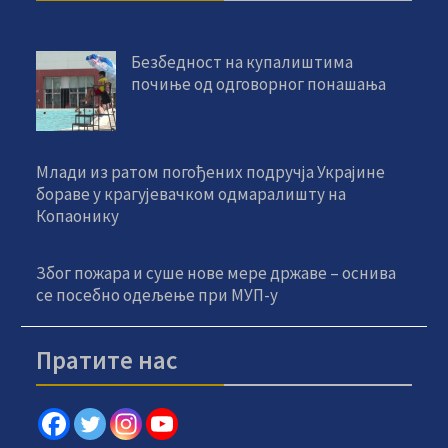
Безбедност на купалиштима
почиње од одговорног понашања
Млади из ратом погођених подручја Украјине
бораве у крагујевачком одмаралишту на
Копаонику
Због пожара и суше нове мере државе – оснива
се посебно одељење при МУП-у
Пратите нас