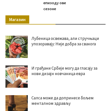
епизоду ове
сезоне
Магазин
Лубеница освежава, али стручњаци
упозоравају: Није добра за свакога
И грађани Србије могу да гласају за
нови дизајн новчаница евра
Салса може да допринесе бољем
менталном здрављу