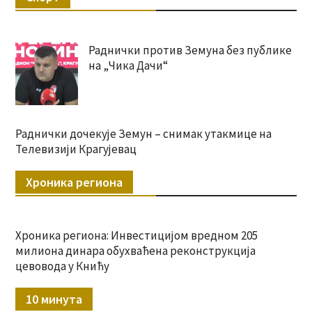
Раднички против Земуна без публике
на „Чика Дачи“
Раднички дочекује Земун – снимак утакмице на
Телевизији Крагујевац
Хроника региона
Хроника региона: Инвестицијом вредном 205
милиона динара обухваћена реконструкција
цевовода у Книћу
10 минута