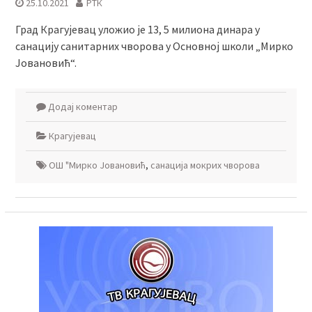
25.10.2021
РТК
Град Крагујевац уложио је 13, 5 милиона динара у
санацију санитарних чворова у Основној школи „Мирко
Јовановић“.
Додај коментар
Крагујевац
ОШ "Мирко Јовановић
,
санација мокрих чворова