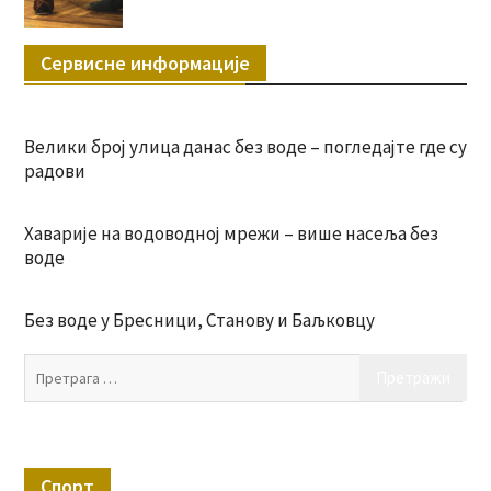
Сервисне информације
Велики број улица данас без воде – погледајте где су
радови
Хаварије на водоводној мрежи – више насеља без
воде
Без воде у Бресници, Станову и Баљковцу
Пр
за:
Спорт