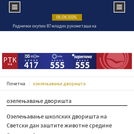
Skip
06.08.2026.
to
Раднички окупио 87 младих рукометаша на
content
летњем кампу
Крагујевац има воде за годину дана, чак и без
нових падавина
Институт за информационе технологије добио
новог директора
Нови корак ка сарадњи Крагујевца и кинеске
провинције Фуђен
Почетна
озелењавање дворишта
озелењавање дворишта
Озелењавање школских дворишта на
Светски дан заштите животне средине