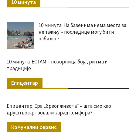
10 минута
10 минута: На базенима нема места за
непажњу – последице могу бити
озбиљне
10 минута: ЕСТАМ – позорница боја, ритма и
традиције
Епицентар
Епицентар: Ера „брзог живота“ – шта смо као
друштво жртвовали зарад комфора?
Комунални сервис