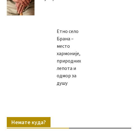
Етно село
Брана –
место
хармоније,
природних
лепота и
одмор за
душу
Немате куда?