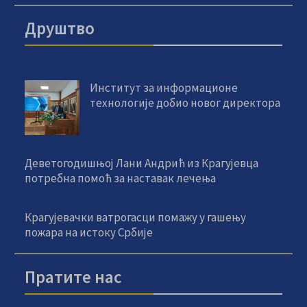
Друштво
Институт за информационе
технологије добио новог директора
Деветогодишњој Лани Андрић из Крагујевца
потребна помоћ за наставак лечења
Крагујевачки ватрогасци помажу у гашењу
пожара на истоку Србије
Пратите нас