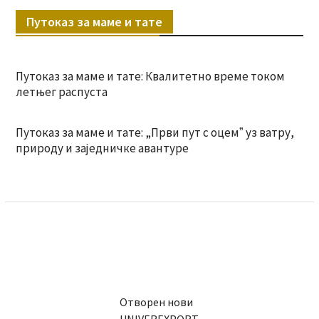
Путоказ за маме и тате
Путоказ за маме и тате: Квалитетно време током
летњег распуста
Путоказ за маме и тате: „Први пут с оцемˮ уз ватру,
природу и заједничке авантуре
Отворен нови