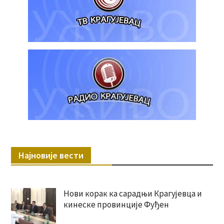
Најновије вести
Нови корак ка сарадњи Крагујевца и
кинеске провинције Фуђен