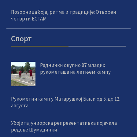
Позорница боја, ритма и традиције: Отворен
четврти ЕСТАМ
Спорт
Раднички окупио 87 младих
рукометаша на летњем кампу
Рукометни камп у Матарушкој Бањи од 5. до 12.
августа
Убојита јуниорска репрезентативка појачала
редове Шумадинки