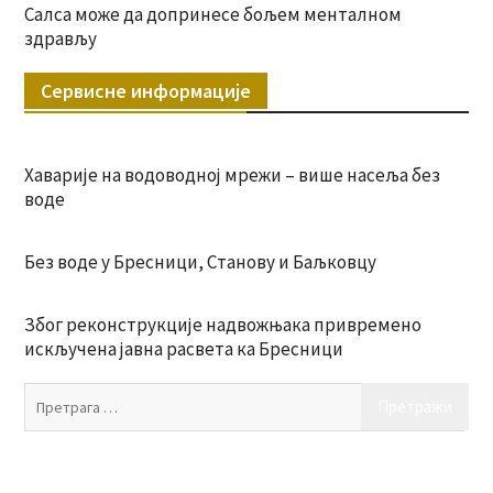
Салса може да допринесе бољем менталном
здрављу
Сервисне информације
Хаварије на водоводној мрежи – више насеља без
воде
Без воде у Бресници, Станову и Баљковцу
Због реконструкције надвожњака привремено
искључена јавна расвета ка Бресници
Пр
за: