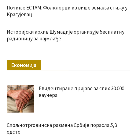
Почиње ЕСТАМ: Фолклорци из више земаља стижу у
Крагујевац
Историјски архив Шумадије организује бесплатну
радионицу за најмлађе
Економија
Евидентиране пријаве за свих 30.000
ваучера
Спољнотрговинска размена Србије порасла 5,8
одсто