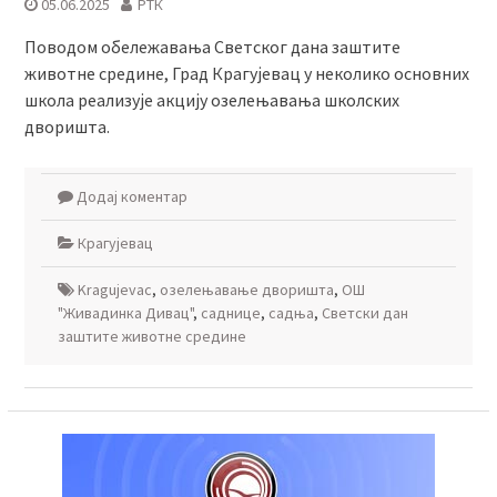
05.06.2025
РТК
Поводом обележавања Светског дана заштите
животне средине, Град Крагујевац у неколико основних
школа реализује акцију озелењавања школских
дворишта.
Додај коментар
Крагујевац
Kragujevac
,
озелењавање дворишта
,
ОШ
"Живадинка Дивац"
,
саднице
,
садња
,
Светски дан
заштите животне средине