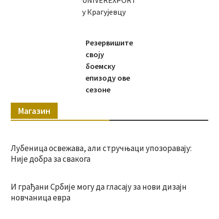
UNIVEREXPORT
у Крагујевцу
Резервишите
своју
боемску
епизоду ове
сезоне
Магазин
Лубеница освежава, али стручњаци упозоравају:
Није добра за свакога
И грађани Србије могу да гласају за нови дизајн
новчаница евра