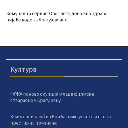
Комунални сервис: Овог лета довољно здраве
пијаће воде за Крагујевчане
Култура
ФРКА поново окупила младе филмске
ствараоце у Крагујевцу
Књижевни клуб из Кнића ниже успехе и осваја
престижна признања