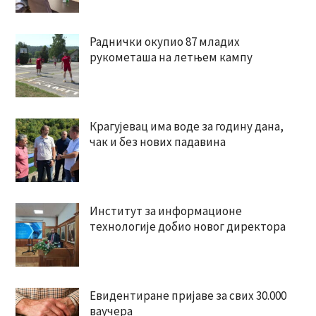
Раднички окупио 87 младих
рукометаша на летњем кампу
Крагујевац има воде за годину дана,
чак и без нових падавина
Институт за информационе
технологије добио новог директора
Евидентиране пријаве за свих 30.000
ваучера