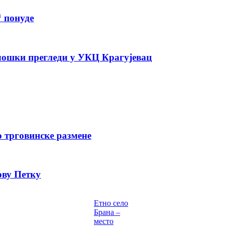
“ понуде
лошки прегледи у УКЦ Крагујевац
о трговинске размене
ову Петку
Етно село
Брана –
место