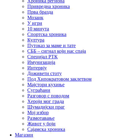
Хроника региона
Привредна хроника
Прва бразда
Мозаик
У игри
10 минута
Спортска хроника
Култура
Путоказ за маме и тате
СББ – сигнал који нас спаја
Специјал РТК
Имунизација
Интервју
Доживети стоту
Под Хипократовом заклетвом
Мајстори кухиње
Суграђани
Разговор с поводом
Хероји мог града
Шумадијски праг
Мој избор
Размотавање
Живот у боји
Сајамска хроника
Магазин