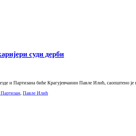
аријери суди дерби
езде и Партизана биће Крагујевчанин Павле Илић, саопштено је н
 Партизан
,
Павле Илић