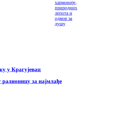
хармоније,
природних
лепота и
одмор за
душу
у у Крагујевац
 радионицу за најмлађе