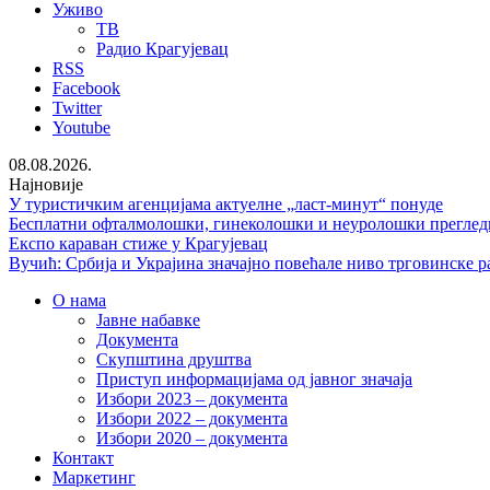
Уживо
ТВ
Радио Крагујевац
RSS
Facebook
Twitter
Youtube
08.08.2026.
Најновије
У туристичким агенцијама актуелне „ласт-минут“ понуде
Бесплатни офталмолошки, гинеколошки и неуролошки преглед
Експо караван стиже у Крагујевац
Вучић: Србија и Украјина значајно повећале ниво трговинске р
О нама
Јавне набавке
Документа
Скупштина друштва
Приступ информацијама од јавног значаја
Избори 2023 – документа
Избори 2022 – документа
Избори 2020 – документа
Контакт
Маркетинг