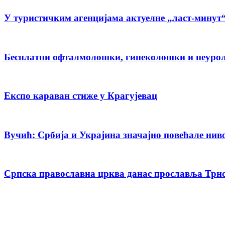
У туристичким агенцијама актуелне „ласт-минут
Бесплатни офталмолошки, гинеколошки и неуро
Експо караван стиже у Крагујевац
Вучић: Србија и Украјина значајно повећале нив
Српска православна црква данас прославља Трн