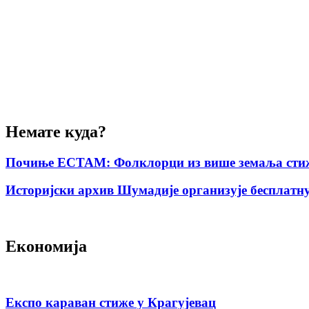
Немате куда?
Почиње ЕСТАМ: Фолклорци из више земаља стиж
Историјски архив Шумадије организује бесплатну
Економија
Експо караван стиже у Крагујевац