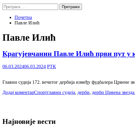
Претрага
за:
Почетна
Павле Илић
Павле Илић
Крагујевчанин Павле Илић први пут у к
06.03.2024
06.03.2024
РТК
Главни судија 172. вечитог дербија између фудбалера Црвене зв
Додај коментар
Спорт
главни судија
,
дерби
,
дерби Црвена звезда
Најновије вести