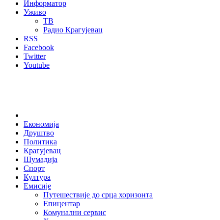
Информатор
Уживо
ТВ
Радио Крагујевац
RSS
Facebook
Twitter
Youtube
Home
Економија
Друштво
Политика
Крагујевац
Шумадија
Спорт
Култура
Емисије
Путешествије до срца хоризонта
Епицентар
Комунални сервис