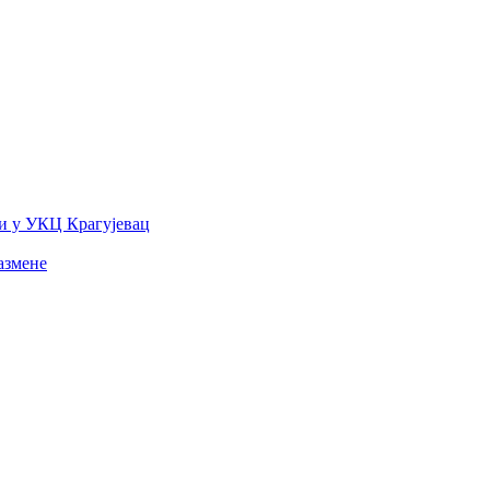
и у УКЦ Крагујевац
азмене