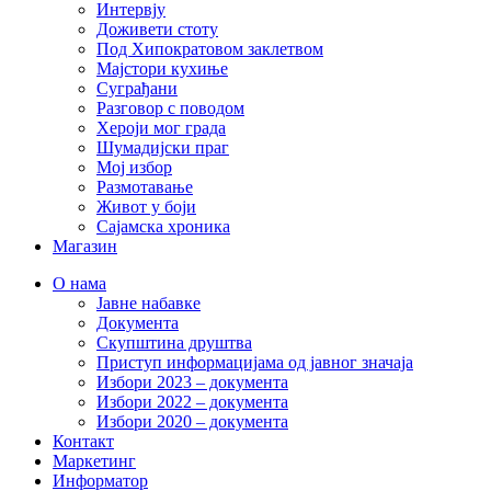
Интервју
Доживети стоту
Под Хипократовом заклетвом
Мајстори кухиње
Суграђани
Разговор с поводом
Хероји мог града
Шумадијски праг
Мој избор
Размотавање
Живот у боји
Сајамска хроника
Магазин
О нама
Јавне набавке
Документа
Скупштина друштва
Приступ информацијама од јавног значаја
Избори 2023 – документа
Избори 2022 – документа
Избори 2020 – документа
Контакт
Маркетинг
Информатор