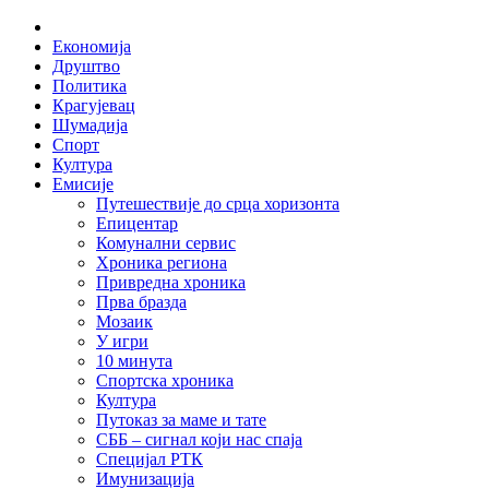
Skip
Home
to
Економија
content
Друштво
Политика
Крагујевац
Шумадија
Спорт
Култура
Емисије
Путешествије до срца хоризонта
Епицентар
Комунални сервис
Хроника региона
Привредна хроника
Прва бразда
Мозаик
У игри
10 минута
Спортска хроника
Култура
Путоказ за маме и тате
СББ – сигнал који нас спаја
Специјал РТК
Имунизација