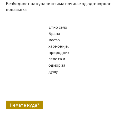
Безбедност на купалиштима почиње од одговорног
понашања
Етно село
Брана –
место
хармоније,
природних
лепота и
одмор за
душу
Немате куда?