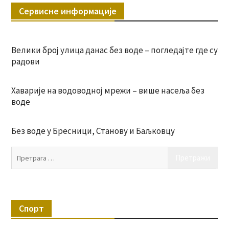
Сервисне информације
Велики број улица данас без воде – погледајте где су
радови
Хаварије на водоводној мрежи – више насеља без
воде
Без воде у Бресници, Станову и Баљковцу
Пр
за:
Спорт