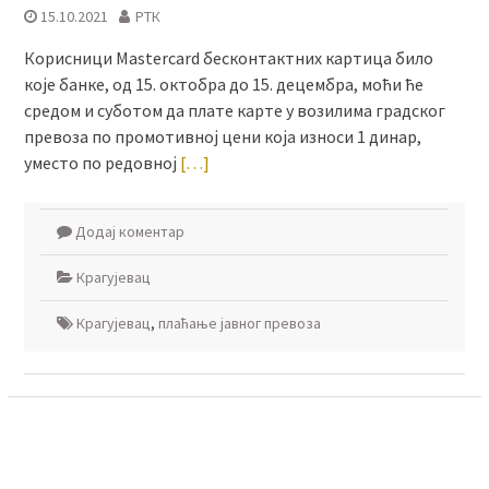
15.10.2021
РТК
Корисници Mastercard бесконтактних картица било
које банке, од 15. октобра до 15. децембра, моћи ће
средом и суботом да плате карте у возилима градског
превоза по промотивној цени која износи 1 динар,
уместо по редовној
[…]
Додај коментар
Крагујевац
Крагујевац
,
плаћање јавног превоза