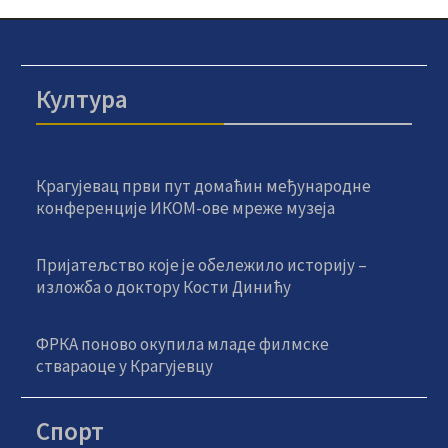
Култура
Крагујевац први пут домаћин међународне
конференције ИКОМ-ове мреже музеја
Пријатељство које је обележило историју –
изложба о доктору Кости Динићу
ФРКА поново окупила младе филмске
ствараоце у Крагујевцу
Спорт