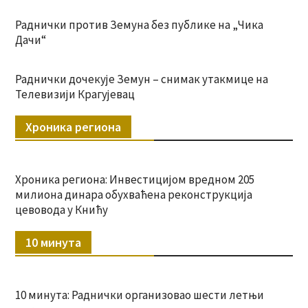
Раднички против Земуна без публике на „Чика
Дачи“
Раднички дочекује Земун – снимак утакмице на
Телевизији Крагујевац
Хроника региона
Хроника региона: Инвестицијом вредном 205
милиона динара обухваћена реконструкција
цевовода у Книћу
10 минута
10 минута: Раднички организовао шести летњи