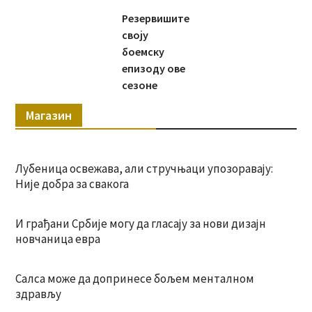
Резервишите
своју
боемску
епизоду ове
сезоне
Магазин
Лубеница освежава, али стручњаци упозоравају:
Није добра за свакога
И грађани Србије могу да гласају за нови дизајн
новчаница евра
Салса може да допринесе бољем менталном
здрављу