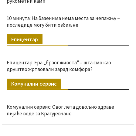
рукометни камп
10 минута: На базенима нема места за непажњу –
последице могу бити озбиљне
Епицентар
Епицентар: Ера „брзог живота“ – шта смо као
друштво жртвовали зарад комфора?
Комунални сервис
Комунални сервис: Овог лета довољно здраве
пијаће воде за Крагујевчане