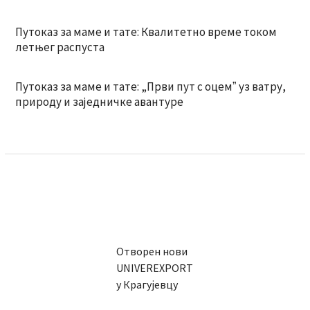
Путоказ за маме и тате: Квалитетно време током
летњег распуста
Путоказ за маме и тате: „Први пут с оцемˮ уз ватру,
природу и заједничке авантуре
Отворен нови
UNIVEREXPORT
у Крагујевцу