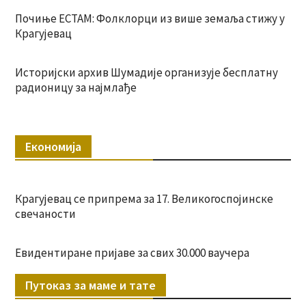
Почиње ЕСТАМ: Фолклорци из више земаља стижу у
Крагујевац
Историјски архив Шумадије организује бесплатну
радионицу за најмлађе
Економија
Крагујевац се припрема за 17. Великогоспојинске
свечаности
Евидентиране пријаве за свих 30.000 ваучера
Путоказ за маме и тате