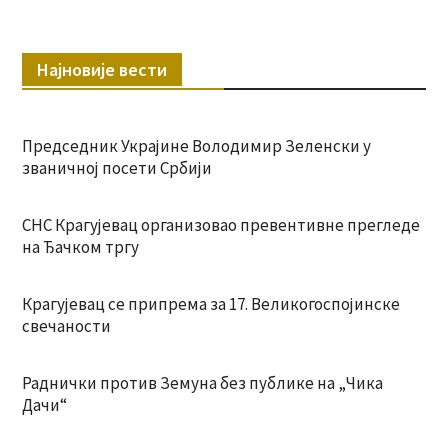
Најновије вести
Председник Украјине Володимир Зеленски у
званичној посети Србији
СНС Крагујевац организовао превентивне прегледе
на Ђачком тргу
Крагујевац се припрема за 17. Великогоспојинске
свечаности
Раднички против Земуна без публике на „Чика
Дачи“