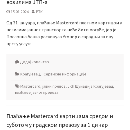
возилима ЈТП-а
15.01.2024
РТК
Од 31. јануара, плаћање Mastercard платном картицом у
возилима јавног транспорта неће бити могуће, јер је
Пословна банка раскинула Уговор о сарадњи за ову
врсту услуге.
Додај коментар
Крагујевац
,
Сервисне информације
Mastercard
,
јавни превоз
,
ЈКП Шумадија Крагујевац
,
плаћање јавног превоза
Плаћање Mastercard картицама средом и
суботом у градском превозу за 1 динар