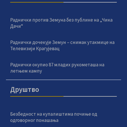
Раднички против Земуна без публике на „Чика
Дачи“
Раднички дочекује Земун – снимак утакмице на
Телевизији Крагујевац
Раднички окупио 87 младих рукометаша на
летњем кампу
Друштво
Безбедност на купалиштима почиње од
одговорног понашања