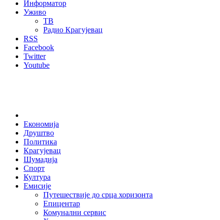
Информатор
Уживо
ТВ
Радио Крагујевац
RSS
Facebook
Twitter
Youtube
Home
Економија
Друштво
Политика
Крагујевац
Шумадија
Спорт
Култура
Емисије
Путешествије до срца хоризонта
Епицентар
Комунални сервис