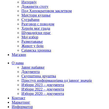
Интервју
Доживети стоту
Под Хипократовом заклетвом
Мајстори кухиње
Суграђани
Разговор с поводом
Хероји мог града
Шумадијски праг
Мој избор
Размотавање
Живот у боји
Сајамска хроника
Магазин
О нама
Јавне набавке
Документа
Скупштина друштва
Приступ информацијама од јавног значаја
Избори 2023 – документа
Избори 2022 – документа
Избори 2020 – документа
Контакт
Маркетинг
Информатор