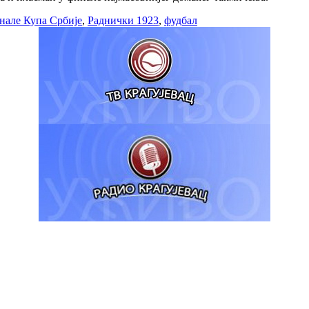
нале Купа Србије
,
Раднички 1923
,
фудбал