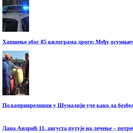
Хапшење због 85 килограма дроге: Међу осумњич
Пољопривредници у Шумадији уче како да безбед
Лана Андрић 11. августа путује на лечење – потре