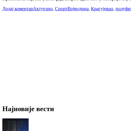
Додај коментар
Актуелно
,
Спорт
Војводина
,
Крагујевац
,
полуфи
Најновије вести