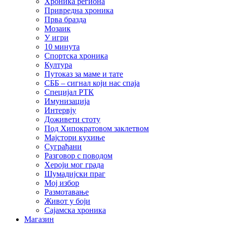
Хроника региона
Привредна хроника
Прва бразда
Мозаик
У игри
10 минута
Спортска хроника
Култура
Путоказ за маме и тате
СББ – сигнал који нас спаја
Специјал РТК
Имунизација
Интервју
Доживети стоту
Под Хипократовом заклетвом
Мајстори кухиње
Суграђани
Разговор с поводом
Хероји мог града
Шумадијски праг
Мој избор
Размотавање
Живот у боји
Сајамска хроника
Магазин