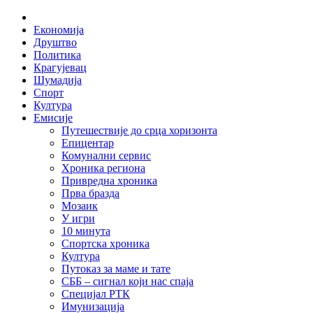
Skip
Home
to
Економија
content
Друштво
Политика
Крагујевац
Шумадија
Спорт
Култура
Емисије
Путешествије до срца хоризонта
Епицентар
Комунални сервис
Хроника региона
Привредна хроника
Прва бразда
Мозаик
У игри
10 минута
Спортска хроника
Култура
Путоказ за маме и тате
СББ – сигнал који нас спаја
Специјал РТК
Имунизација