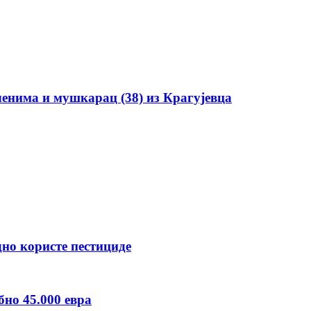
енима и мушкарац (38) из Крагујевца
но користе пестициде
бно 45.000 евра