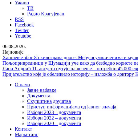
Уживо
ТВ
Радио Крагујевац
RSS
Facebook
Twitter
Youtube
06.08.2026.
Најновије
Хапшење због 85 килограма дроге: Међу осумњиченима и мушка
Пољопривредници у Шумадији уче како да безбедно користе п
Лана Андрић 11. августа путује на лечење – потребно 45.000 ев
Пријатељство које је обележило историју – изложба о доктору
О нама
Јавне набавке
Документа
Скупштина друштва
Приступ информацијама од јавног значаја
Избори 2023 – документа
Избори 2022 – документа
Избори 2020 – документа
Контакт
Маркетинг