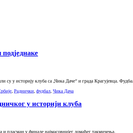
м подједнаке
су у историју клуба са „Чика Даче“ и града Крагујевца. Фудбалс
рбије
,
Раднички
,
фудбал
,
Чика Дача
дничког у историји клуба
ба и пласман у финале најмасовнијег домаћег такмичења.