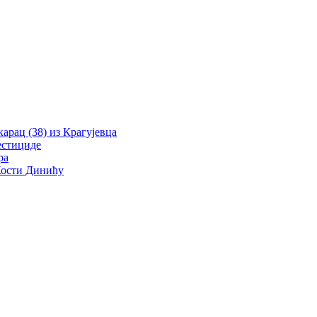
рац (38) из Крагујевца
естициде
ра
 Кости Динићу