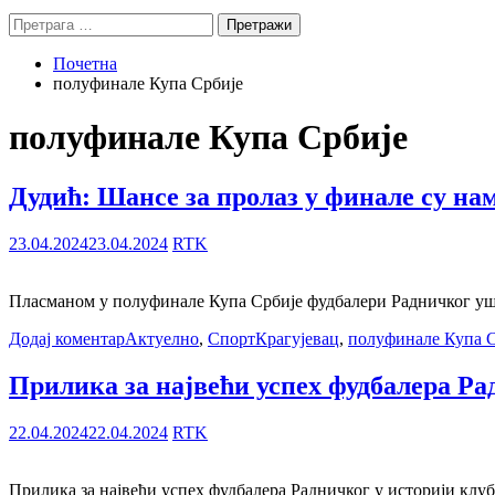
Претрага
за:
Почетна
полуфинале Купа Србије
полуфинале Купа Србије
Дудић: Шансе за пролаз у финале су на
23.04.2024
23.04.2024
RTK
Пласманом у полуфинале Купа Србије фудбалери Радничког ушли 
Додај коментар
Актуелно
,
Спорт
Крагујевац
,
полуфинале Купа С
Прилика за највећи успех фудбалера Ра
22.04.2024
22.04.2024
RTK
Прилика за највећи успех фудбалера Радничког у историји клу