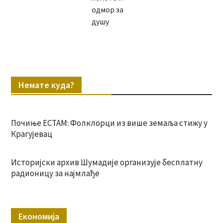
одмор за
душу
Немате куда?
Почиње ЕСТАМ: Фолклорци из више земаља стижу у
Крагујевац
Историјски архив Шумадије организује бесплатну
радионицу за најмлађе
Економија