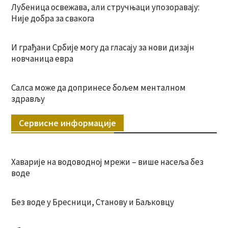
Лубеница освежава, али стручњаци упозоравају:
Није добра за свакога
И грађани Србије могу да гласају за нови дизајн
новчаница евра
Салса може да допринесе бољем менталном
здрављу
Сервисне информације
Хаварије на водоводној мрежи – више насеља без
воде
Без воде у Бресници, Станову и Баљковцу