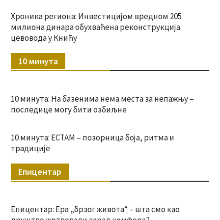
Хроника региона: Инвестицијом вредном 205
милиона динара обухваћена реконструкција
цевовода у Книћу
10 минута
10 минута: На базенима нема места за непажњу –
последице могу бити озбиљне
10 минута: ЕСТАМ – позорница боја, ритма и
традиције
Епицентар
Епицентар: Ера „брзог живота“ – шта смо као