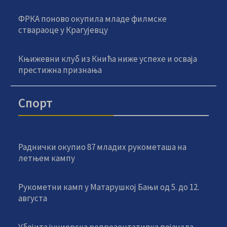
ФРКА поново окупила младе филмске
ствараоце у Крагујевцу
Књижевни клуб из Кнића ниже успехе и осваја
престижна признања
Спорт
Раднички окупио 87 младих рукометаша на
летњем кампу
Рукометни камп у Матарушкој Бањи од 5. до 12.
августа