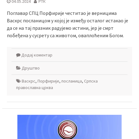
04.05.2024
РТК
Поглавар СПЦ Порфирије честитао је верницима
Васкрс посланицом у којој је између осталог истакао је
да се на тај празник радујемо истини, јер је смрт
побеђена у сусрету са животом, оваплоћеним Богом.
Додај коментар
Друштво
Васкрс
,
Порфирије
,
посланица
,
Српска
православна црква