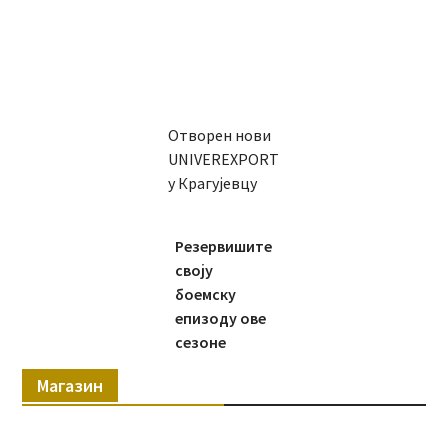
Отворен нови
UNIVEREXPORT
у Крагујевцу
Резервишите
своју
боемску
епизоду ове
сезоне
Магазин