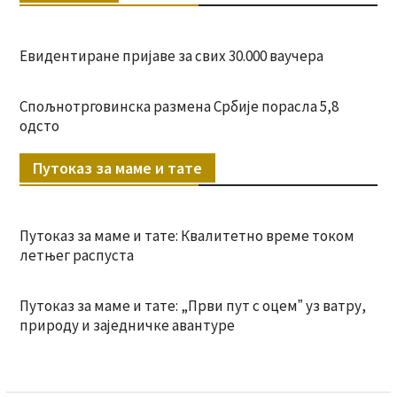
Евидентиране пријаве за свих 30.000 ваучера
Спољнотрговинска размена Србије порасла 5,8
одсто
Путоказ за маме и тате
Путоказ за маме и тате: Квалитетно време током
летњег распуста
Путоказ за маме и тате: „Први пут с оцемˮ уз ватру,
природу и заједничке авантуре