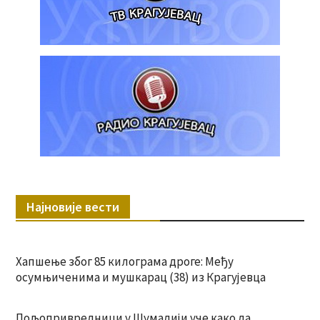
Најновије вести
Хапшење због 85 килограма дроге: Међу
осумњиченима и мушкарац (38) из Крагујевца
Пољопривредници у Шумадији уче како да