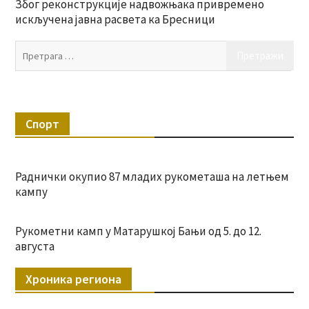
Због реконструкције надвожњака привремено
искључена јавна расвета ка Бресници
Пр
за:
Спорт
Раднички окупио 87 младих рукометаша на летњем
кампу
Рукометни камп у Матарушкој Бањи од 5. до 12.
августа
Хроника региона