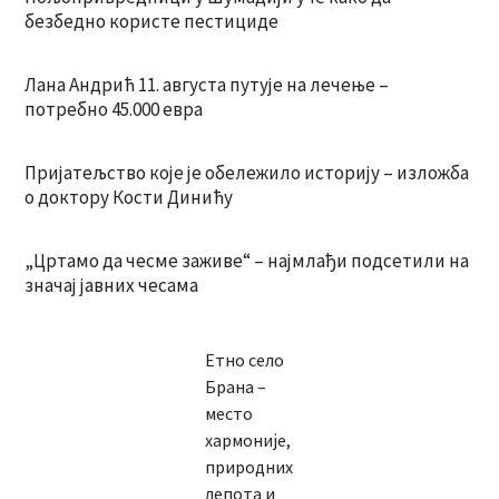
безбедно користе пестициде
Лана Андрић 11. августа путује на лечење –
потребно 45.000 евра
Пријатељство које је обележило историју – изложба
о доктору Кости Динићу
„Цртамо да чесме заживе“ – најмлађи подсетили на
значај јавних чесама
Етно село
Брана –
место
хармоније,
природних
лепота и