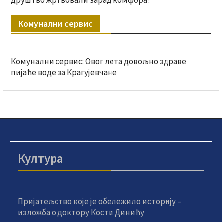
друштво жртвовали зарад комфора?
Комунални сервис
Комунални сервис: Овог лета довољно здраве
пијаће воде за Крагујевчане
Култура
Пријатељство које је обележило историју –
изложба о доктору Кости Динићу