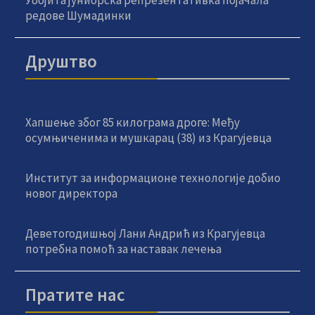
Убојита јуниорска репрезентативка појачала
редове Шумадинки
Друштво
Хапшење због 85 килограма дроге: Међу
осумњиченима и мушкарац (38) из Крагујевца
Институт за информационе технологије добио
новог директора
Деветогодишњој Лани Андрић из Крагујевца
потребна помоћ за наставак лечења
Пратите нас