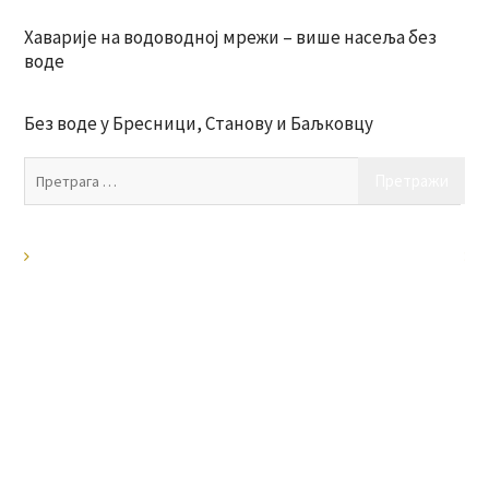
Хаварије на водоводној мрежи – више насеља без
воде
Без воде у Бресници, Станову и Баљковцу
Пр
за: