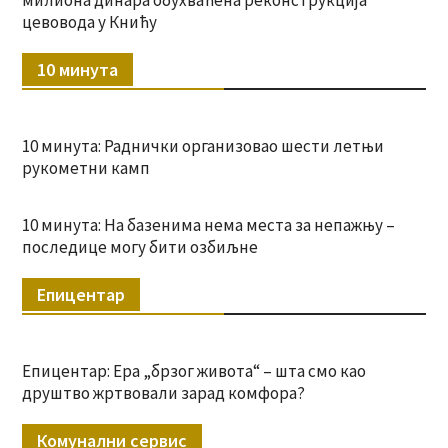
цевовода у Книћу
10 минута
10 минута: Раднички организовао шести летњи
рукометни камп
10 минута: На базенима нема места за непажњу –
последице могу бити озбиљне
Епицентар
Епицентар: Ера „брзог живота“ – шта смо као
друштво жртвовали зарад комфора?
Комунални сервис