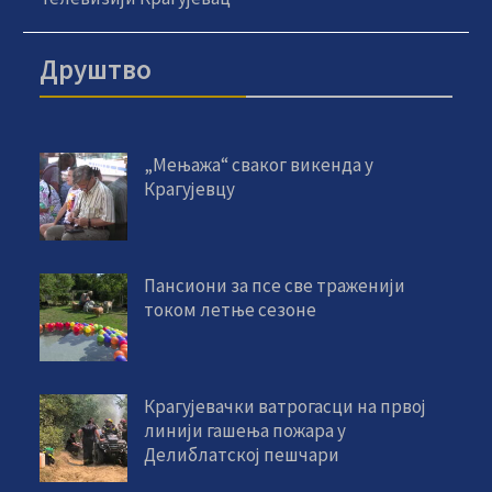
Друштво
„Мењажа“ сваког викенда у
Крагујевцу
Пансиони за псе све траженији
током летње сезоне
Крагујевачки ватрогасци на првој
линији гашења пожара у
Делиблатској пешчари