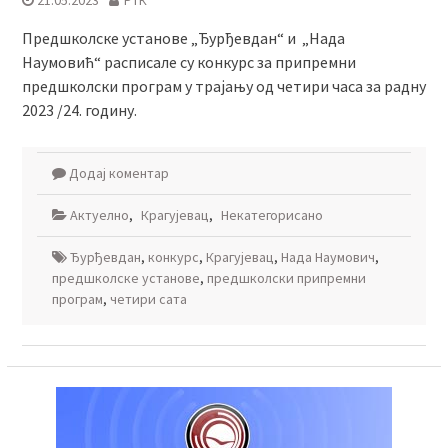
21.05.2023
РТК
Предшколске установе „Ђурђевдан“ и „Нада
Наумовић“ расписале су конкурс за припремни
предшколски програм у трајању од четири часа за радну
2023 /24. годину.
Додај коментар
Актуелно
,
Крагујевац
,
Некатегорисано
Ђурђевдан
,
конкурс
,
Крагујевац
,
Нада Наумович
,
предшколске установе
,
предшколски припремни
програм
,
четири сата