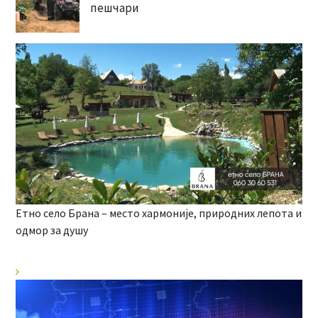
пешчари
Етно село Брана – место хармоније, природних лепота и
одмор за душу