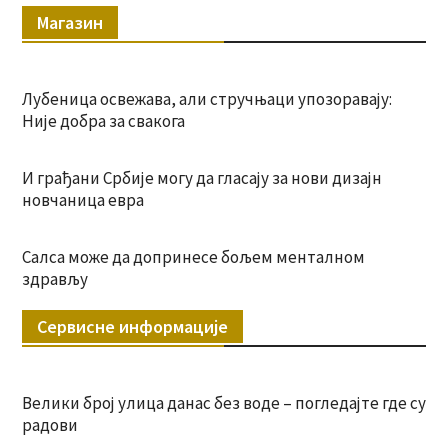
Магазин
Лубеница освежава, али стручњаци упозоравају:
Није добра за свакога
И грађани Србије могу да гласају за нови дизајн
новчаница евра
Салса може да допринесе бољем менталном
здрављу
Сервисне информације
Велики број улица данас без воде – погледајте где су
радови