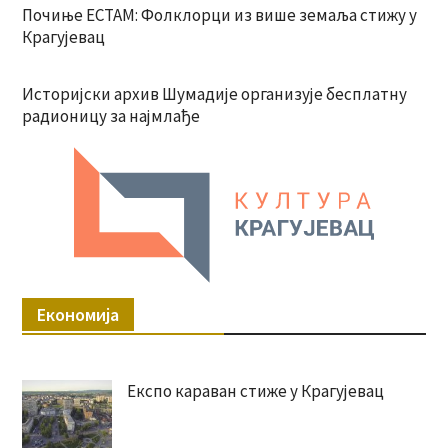
Почиње ЕСТАМ: Фолклорци из више земаља стижу у
Крагујевац
Историјски архив Шумадије организује бесплатну
радионицу за најмлађе
Економија
Експо караван стиже у Крагујевац