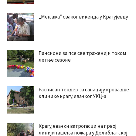
„Мењажа“ сваког викенда у Крагујевцу
Пансиони за псе све траженији током
летње сезоне
Расписан тендер за санацију крова две
клинике крагујевачког УКЦ-а
Крагујевачки ватрогасци на првој
линији гашења пожара у Делиблатској