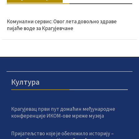
Комунални сервис: Овог лета довољно здраве
пијаће воде за Крагујевчане
Култура
Крагујевац први пут домаћин међународне
конференције ИКОМ-ове мреже музеја
Пријатељство које је обележило историју –