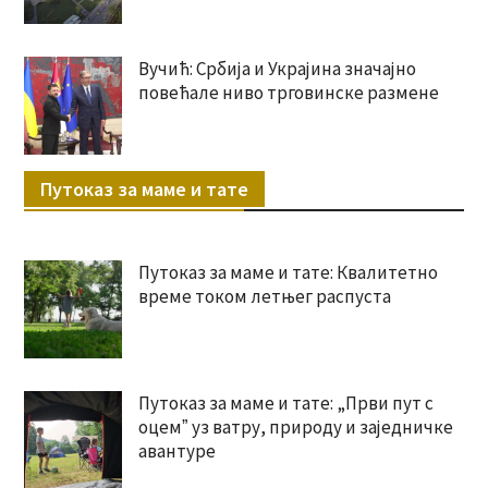
Вучић: Србија и Украјина значајно
повећале ниво трговинске размене
Путоказ за маме и тате
Путоказ за маме и тате: Квалитетно
време током летњег распуста
Путоказ за маме и тате: „Први пут с
оцемˮ уз ватру, природу и заједничке
авантуре