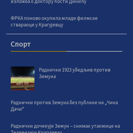
изложба о доктору Кости Динићу
ФРКА поново окупила младе филмске
ствараоце у Крагујевцу
Спорт
Раднички 1923 убедљив против
Земуна
Раднички против Земуна без публике на „Чика
Дачи“
Раднички дочекује Земун – снимак утакмице на
Телевизији Крагујевац