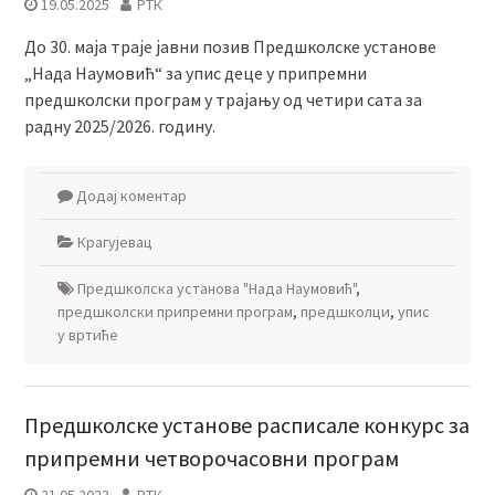
19.05.2025
РТК
До 30. маја траје јавни позив Предшколске установе
„Нада Наумовић“ за упис деце у припремни
предшколски програм у трајању од четири сата за
радну 2025/2026. годину.
Додај коментар
Крагујевац
Предшколска установа "Нада Наумовић"
,
предшколски припремни програм
,
предшколци
,
упис
у вртиће
Предшколске установе расписале конкурс за
припремни четворочасовни програм