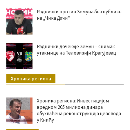
Раднички против Земуна без публике
на „Чика Дачи“
Раднички дочекује Земун – снимак
утакмице на Телевизији Крагујевац
Хроника региона
Хроника региона: Инвестицијом
вредном 205 милиона динара
обухваћена реконструкција цевовода
у Книћу