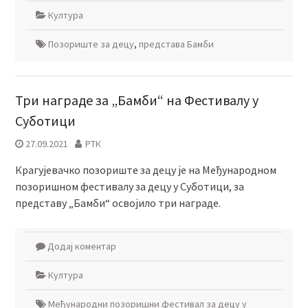
Култура
Позориште за децу
,
представа Бамби
Три награде за „Бамби“ на Фестивалу у
Суботици
27.09.2021
РТК
Крагујевачко позориште за децу је на Међународном
позоришном фестивалу за децу у Суботици, за
представу „Бамби“ освојило три награде.
Додај коментар
Култура
Међународни позоришни фестивал за децу у