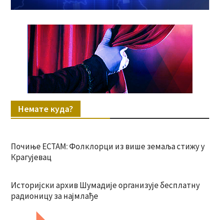
Немате куда?
Почиње ЕСТАМ: Фолклорци из више земаља стижу у
Крагујевац
Историјски архив Шумадије организује бесплатну
радионицу за најмлађе