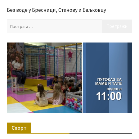
Без воде у Бресници, Станову и Баљковцу
Пр
за:
Спорт