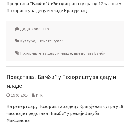
Представа “Бамби“ биће одиграна сутра од 12 часова у
Позоришту за децу и младе Крагујевац.
Додај коментар
Култура
,
Немате куда?
Позориште за децу и младе
,
представа Бамби
Представа „Бамби” у Позоришту за децу и
младе
26.03.2024
РТК
На репертоару Позоришта за децу Крагујевац сутра у 18
часова је представа „Бамби” у режији Јакуба
Максимова.