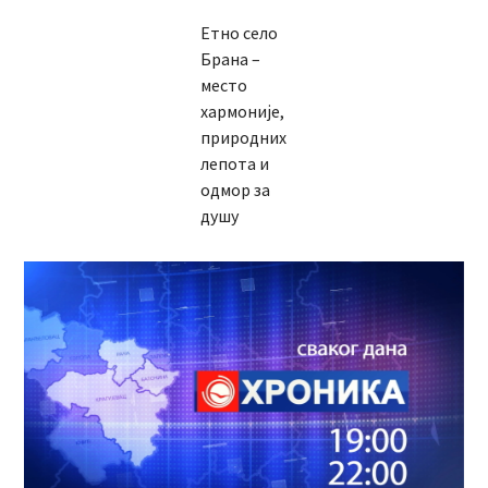
Етно село
Брана –
место
хармоније,
природних
лепота и
одмор за
душу