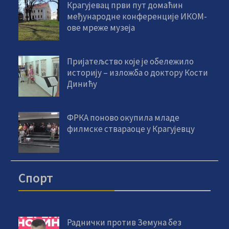
Крагујевац први пут домаћин
међународне конференције ИКОМ-
ове мреже музеја
Пријатељство које је обележило
историју – изложба о доктору Кости
Динићу
ФРКА поново окупила младе
филмске ствараоце у Крагујевцу
Спорт
Раднички против Земуна без