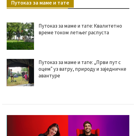
Путоказ за маме и тате
Путоказ за маме и тате: Квалитетно
време током летњег распуста
Путоказ за маме и тате: „Први пут с
оцемˮ уз ватру, природу и заједничке
авантуре