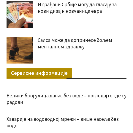
И грађани Србије могу да гласају за
нови дизајн новчаница евра
Салса може да допринесе бољем
менталном здрављу
Сервисне информације
Велики број улица данас без воде – погледајте где су
радови
Хаварије на водоводној мрежи – више насеља без
воде