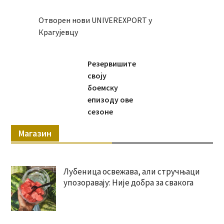
Отворен нови UNIVEREXPORT у
Крагујевцу
Резервишите
своју
боемску
епизоду ове
сезоне
Магазин
Лубеница освежава, али стручњаци
упозоравају: Није добра за свакога