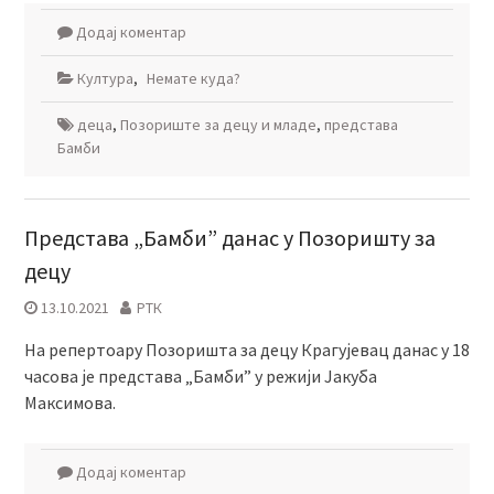
Додај коментар
Култура
,
Немате куда?
деца
,
Позориште за децу и младе
,
представа
Бамби
Представа „Бамби” данас у Позоришту за
децу
13.10.2021
РТК
На репертоару Позоришта за децу Крагујевац данас у 18
часова је представа „Бамби” у режији Јакуба
Максимова.
Додај коментар