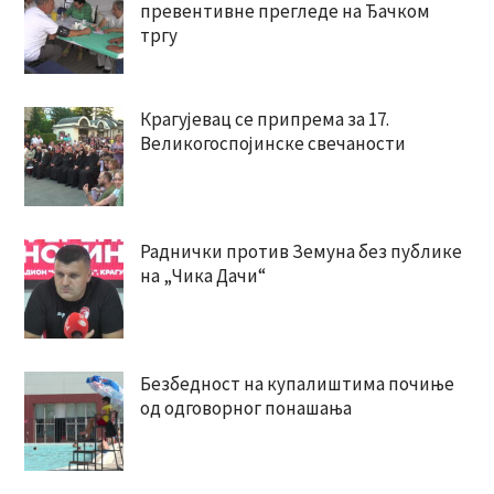
превентивне прегледе на Ђачком
тргу
Крагујевац се припрема за 17.
Великогоспојинске свечаности
Раднички против Земуна без публике
на „Чика Дачи“
Безбедност на купалиштима почиње
од одговорног понашања