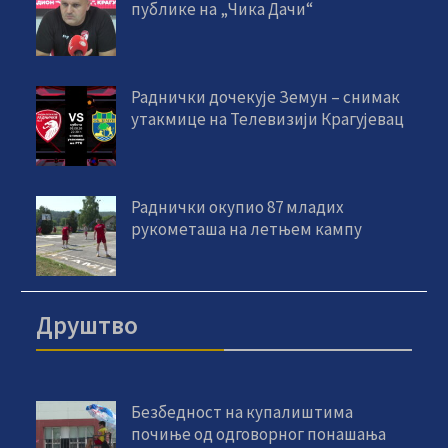
публике на „Чика Дачи“
Раднички дочекује Земун – снимак
утакмице на Телевизији Крагујевац
Раднички окупио 87 младих
рукометаша на летњем кампу
Друштво
Безбедност на купалиштима
почиње од одговорног понашања