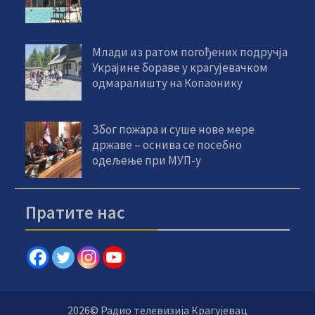
Млади из ратом погођених подручја
Украјине бораве у крагујевачком
одмаралишту на Копаонику
Због пожара и суше нове мере
државе – оснива се посебно
одељење при МУП-у
Пратите нас
2026© Радио телевизија Крагујевац