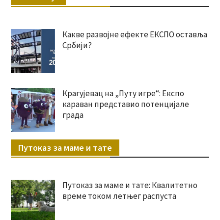
Какве развојне ефекте ЕКСПО оставља
Србији?
Крагујевац на „Путу игре“: Експо
караван представио потенцијале
града
Путоказ за маме и тате
Путоказ за маме и тате: Квалитетно
време током летњег распуста