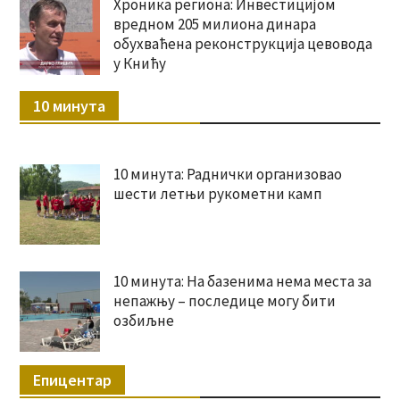
Хроника региона: Инвестицијом
вредном 205 милиона динара
обухваћена реконструкција цевовода
у Книћу
10 минута
10 минута: Раднички организовао
шести летњи рукометни камп
10 минута: На базенима нема места за
непажњу – последице могу бити
озбиљне
Епицентар