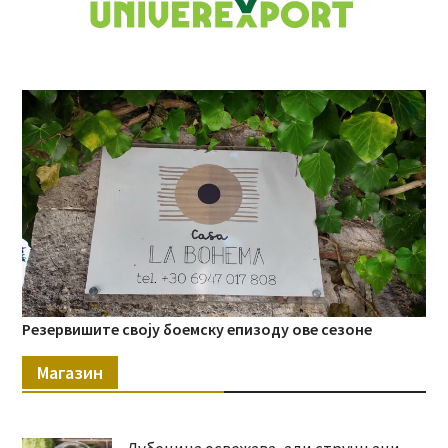
Резервишите своју боемску епизоду ове сезоне
Магазин