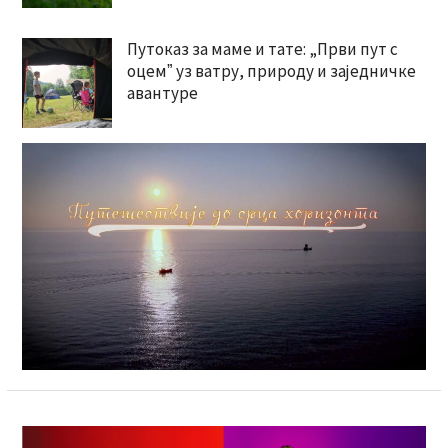
Путоказ за маме и тате: „Први пут с
оцемˮ уз ватру, природу и заједничке
авантуре