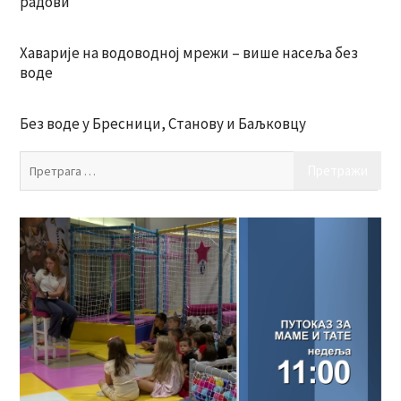
радови
Хаварије на водоводној мрежи – више насеља без
воде
Без воде у Бресници, Станову и Баљковцу
Пр
за: