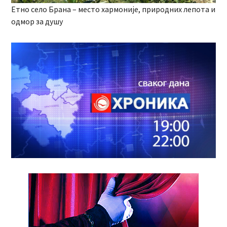
Етно село Брана – место хармоније, природних лепота и
одмор за душу