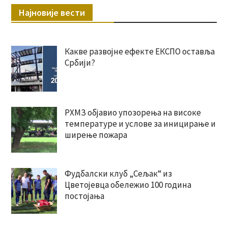
Најновије вести
Какве развојне ефекте ЕКСПО оставља
Србији?
РХМЗ објавио упозорења на високе
температуре и услове за иницирање и
ширење пожара
Фудбалски клуб „Сељак“ из
Цветојевца обележио 100 година
постојања