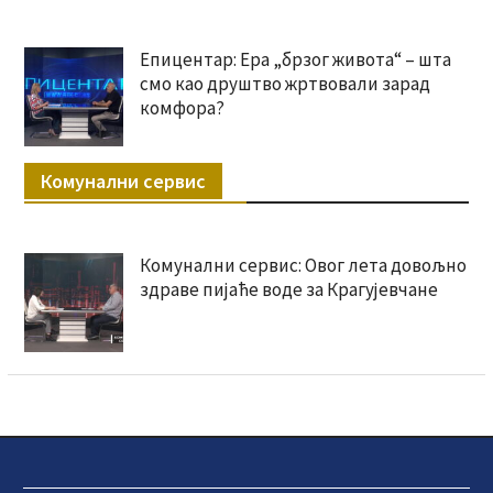
Епицентар: Ера „брзог живота“ – шта
смо као друштво жртвовали зарад
комфора?
Комунални сервис
Комунални сервис: Овог лета довољно
здраве пијаће воде за Крагујевчане