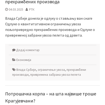
прехрамбених производа
04.03.2025
РТК
Влада Србије донела је одлуку о стављању ван снаге
Одлуке о квантитативном ограничењу увоза
пољопривредно прехрамбених производа и Одлуке о
привременој забрани увоза пелета од дрвета.
Додај коментар
Економија
Влада Србије
,
ограничење увоза
,
прехрамбени
производи
,
привремена забрана увоза пелета
Потрошачка корпа – на шта највише троше
Крагујевчани?