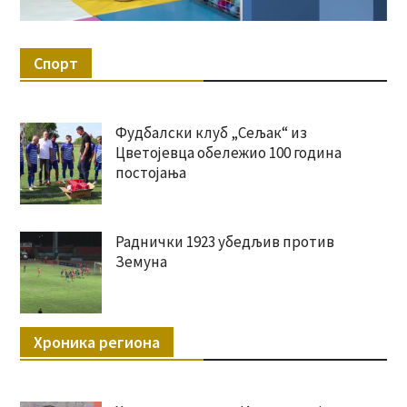
Спорт
Фудбалски клуб „Сељак“ из
Цветојевца обележио 100 година
постојања
Раднички 1923 убедљив против
Земуна
Хроника региона