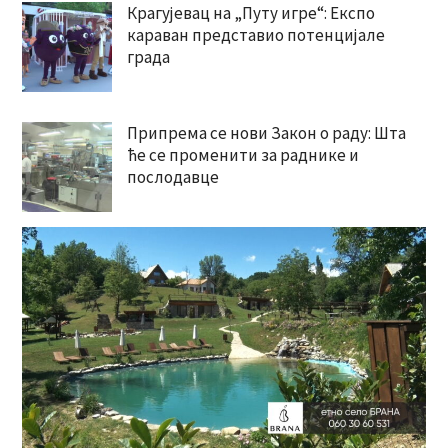
Крагујевац на „Путу игре“: Експо
караван представио потенцијале
града
Припрема се нови Закон о раду: Шта
ће се променити за раднике и
послодавце