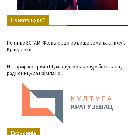
Немате куда?
Почиње ЕСТАМ: Фолклорци из више земаља стижу у
Крагујевац
Историјски архив Шумадије организује бесплатну
радионицу за најмлађе
Економија