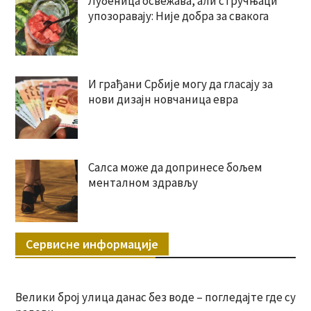
Лубеница освежава, али стручњаци
упозоравају: Није добра за свакога
И грађани Србије могу да гласају за
нови дизајн новчаница евра
Салса може да допринесе бољем
менталном здрављу
Сервисне информације
Велики број улица данас без воде – погледајте где су