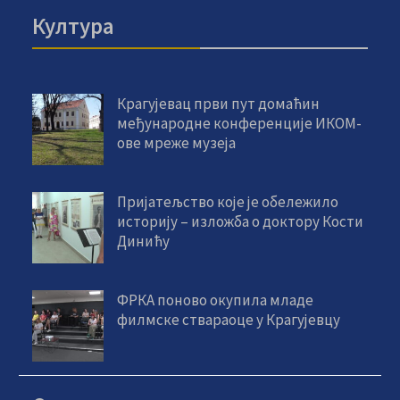
Култура
Крагујевац први пут домаћин
међународне конференције ИКОМ-
ове мреже музеја
Пријатељство које је обележило
историју – изложба о доктору Кости
Динићу
ФРКА поново окупила младе
филмске ствараоце у Крагујевцу