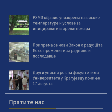
РХМЗ објавио упозорења на високе
температуре и услове за
иницирање и ширење пожара
Припрема се нови Закон о раду: Шта
ће се променити за раднике и
послодавце
Други уписни рок на факултетима
Универзитета у Крагујевцу почиње
17. августа
Пратите нас