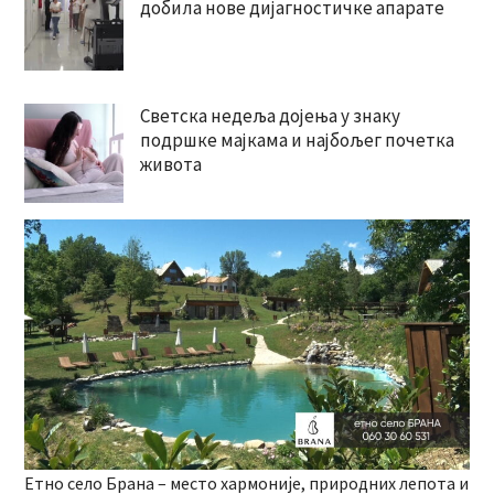
добила нове дијагностичке апарате
Светска недеља дојења у знаку
подршке мајкама и најбољег почетка
живота
Етно село Брана – место хармоније, природних лепота и