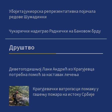
Убојита јуниорска репрезентативка појачала
редове Шумадинки
Чукарички надиграо Раднички на Бановом брду
Друштво
Деветогодишњој Лани Андрић из Крагујевца
потребна помоћ за наставак лечења
Крагујевачки ватрогасци помажу у
гашењу пожара на истоку Србије