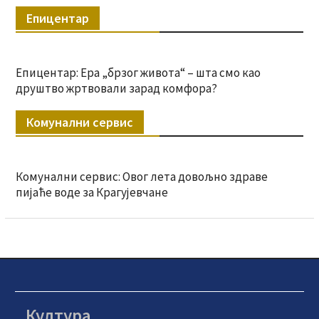
Епицентар
Епицентар: Ера „брзог живота“ – шта смо као
друштво жртвовали зарад комфора?
Комунални сервис
Комунални сервис: Овог лета довољно здраве
пијаће воде за Крагујевчане
Култура