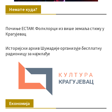
Немате куда?
Почиње ЕСТАМ: Фолклорци из више земаља стижу у
Крагујевац
Историјски архив Шумадије организује бесплатну
радионицу за најмлађе
Економија