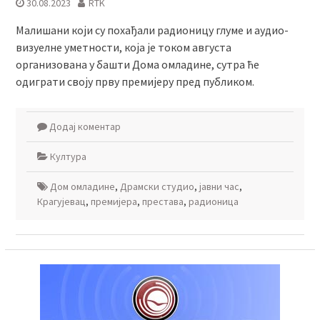
30.08.2023
RTK
Малишани који су похађали радионицу глуме и аудио-
визуелне уметности, која је током августа
организована у башти Дома омладине, сутра ће
одиграти своју прву премијеру пред публиком.
Додај коментар
Култура
Дом омладине
,
Драмски студио
,
јавни час
,
Крагујевац
,
премијера
,
престава
,
радионица