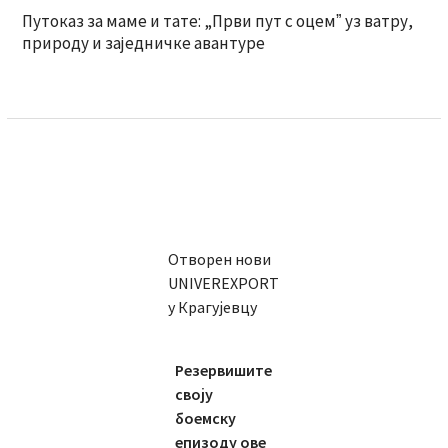
Путоказ за маме и тате: „Први пут с оцемˮ уз ватру,
природу и заједничке авантуре
Отворен нови
UNIVEREXPORT
у Крагујевцу
Резервишите
своју
боемску
епизоду ове