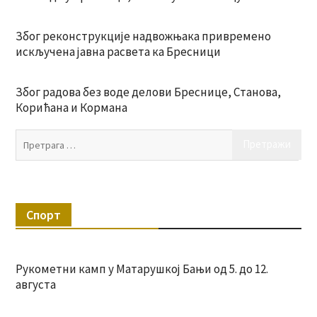
Због реконструкције надвожњака привремено
искључена јавна расвета ка Бресници
Због радова без воде делови Бреснице, Станова,
Корићана и Кормана
Пр
за:
Спорт
Рукометни камп у Матарушкој Бањи од 5. до 12.
августа