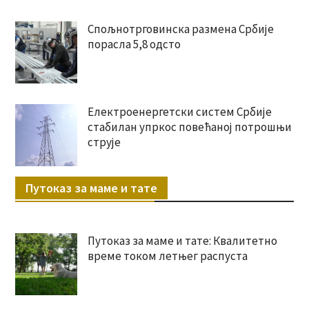
Спољнотрговинска размена Србије
порасла 5,8 одсто
Електроенергетски систем Србије
стабилан упркос повећаној потрошњи
струје
Путоказ за маме и тате
Путоказ за маме и тате: Квалитетно
време током летњег распуста