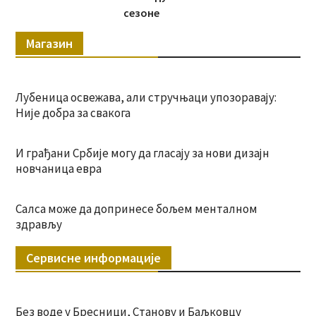
сезоне
Магазин
Лубеница освежава, али стручњаци упозоравају:
Није добра за свакога
И грађани Србије могу да гласају за нови дизајн
новчаница евра
Салса може да допринесе бољем менталном
здрављу
Сервисне информације
Без воде у Бресници, Станову и Баљковцу