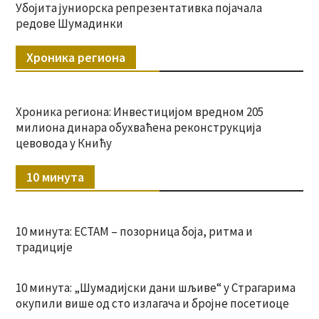
Убојита јуниорска репрезентативка појачала
редове Шумадинки
Хроника региона
Хроника региона: Инвестицијом вредном 205
милиона динара обухваћена реконструкција
цевовода у Книћу
10 минута
10 минута: ЕСТАМ – позорница боја, ритма и
традиције
10 минута: „Шумадијски дани шљиве“ у Страгарима
окупили више од сто излагача и бројне посетиоце