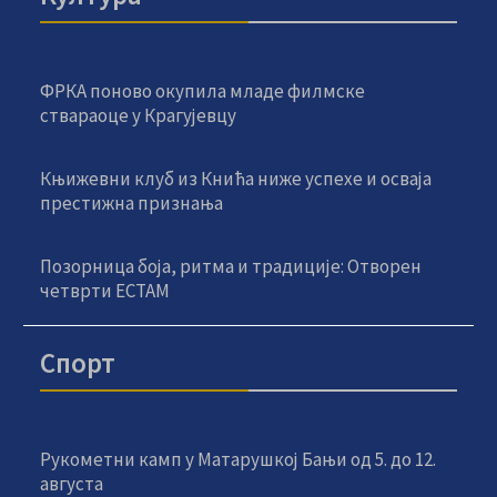
ФРКА поново окупила младе филмске
ствараоце у Крагујевцу
Књижевни клуб из Кнића ниже успехе и осваја
престижна признања
Позорница боја, ритма и традиције: Отворен
четврти ЕСТАМ
Спорт
Рукометни камп у Матарушкој Бањи од 5. до 12.
августа