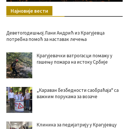
Најновије вести
Деветогодишњој Лани Андрић из Крагујевца
потребна помоћ за наставак лечења
Крагујевачки ватрогасци помажу у
гашењу пожара на истоку Србије
„Караван безбедности саобраћаја“ са
важним порукама за возаче
Клиника за педијатрију у Крагујевцу