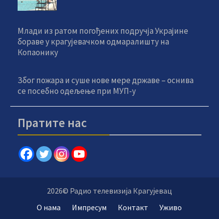
Млади из ратом погођених подручја Украјине
бораве у крагујевачком одмаралишту на
Копаонику
Због пожара и суше нове мере државе – оснива
се посебно одељење при МУП-у
Пратите нас
2026© Радио телевизија Крагујевац
О нама
Импресум
Контакт
Уживо