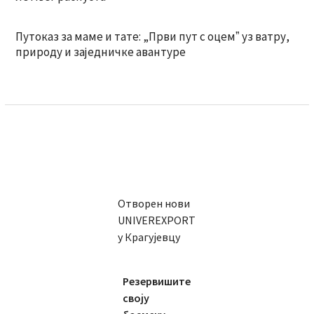
Путоказ за маме и тате: „Први пут с оцемˮ уз ватру,
природу и заједничке авантуре
Отворен нови
UNIVEREXPORT
у Крагујевцу
Резервишите
своју