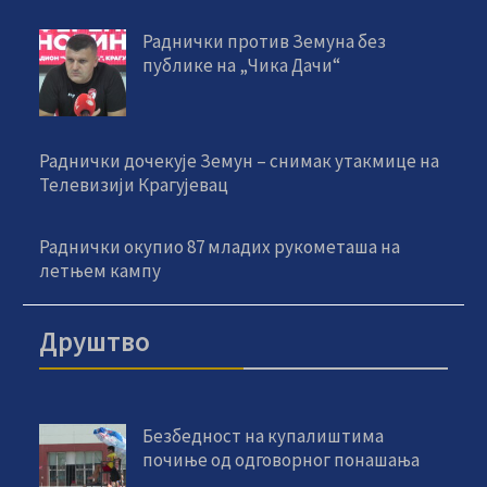
Раднички против Земуна без
публике на „Чика Дачи“
Раднички дочекује Земун – снимак утакмице на
Телевизији Крагујевац
Раднички окупио 87 младих рукометаша на
летњем кампу
Друштво
Безбедност на купалиштима
почиње од одговорног понашања