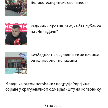
Великогоспојинске свечаности
Раднички против Земуна без публике
на „Чика Дачи“
Безбедност на купалиштима почиње
од одговорног понашања
Млади из ратом погођених подручја Украјине
бораве у крагујевачком одмаралишту на Копаонику
Етно село