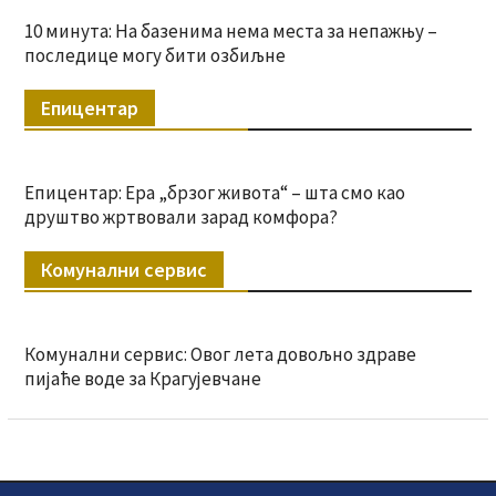
10 минута: На базенима нема места за непажњу –
последице могу бити озбиљне
Епицентар
Епицентар: Ера „брзог живота“ – шта смо као
друштво жртвовали зарад комфора?
Комунални сервис
Комунални сервис: Овог лета довољно здраве
пијаће воде за Крагујевчане