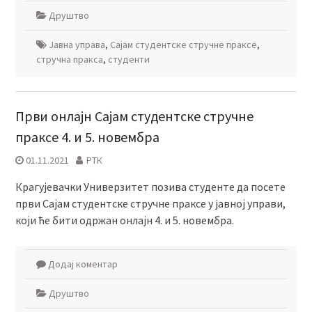
Друштво
Јавна управа
,
Сајам студентске стручне праксе
,
стручна пракса
,
студенти
Први онлајн Сајам студентске стручне
праксе 4. и 5. новембра
01.11.2021
РТК
Крагујевачки Универзитет позива студенте да посете
први Сајам студентске стручне праксе у jавној управи,
који ће бити одржан онлајн 4. и 5. новембра.
Додај коментар
Друштво