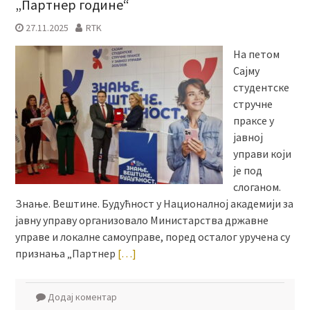
„Партнер године“
27.11.2025
RTK
На петом
Сајму
студентске
стручне
праксе у
јавној
управи који
је под
слоганом.
Знање. Вештине. Будућност у Националној академији за
јавну управу организовало Министарства државне
управе и локалне самоуправе, поред осталог уручена су
признања „Партнер
[…]
Додај коментар