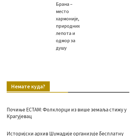
Брана –
место
хармоније,
природних
лепота и
одмор за
душу
Немате куда?
Почиње ЕСТАМ: Фолклорци из више земаља стижу у
Крагујевац
Историјски архив Шумадије организује бесплатну