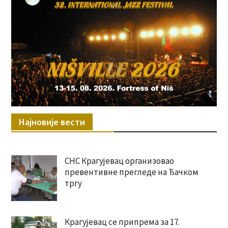
Најновије вести
СНС Крагујевац организовао
превентивне прегледе на Ђачком
тргу
Крагујевац се припрема за 17.