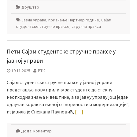
Друштво
Јавна управа
,
признање Партнер године
,
Сајам
студентске стручне праксе
,
стручна пракса
Пети Сајам студентске стручне праксе у
јавној управи
19.11.2025
РТК
Сајам студентске стручне праксе у јавној управи
представља нову прилику за студенте да стекну
неопходна знања и вештине, а за јавну управу још један
одлучан корак ка њеној отворености и модернизацији“,
изјавила је Снежана Пауновић,
[…]
Додај коментар