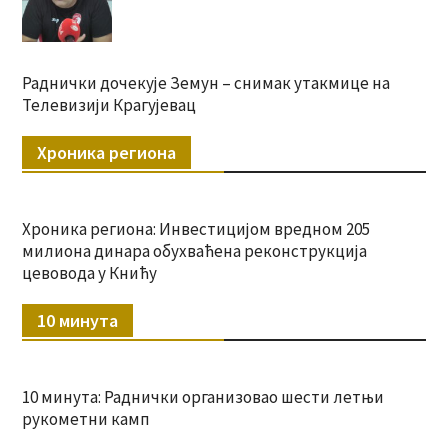
Раднички дочекује Земун – снимак утакмице на
Телевизији Крагујевац
Хроника региона
Хроника региона: Инвестицијом вредном 205
милиона динара обухваћена реконструкција
цевовода у Книћу
10 минута
10 минута: Раднички организовао шести летњи
рукометни камп