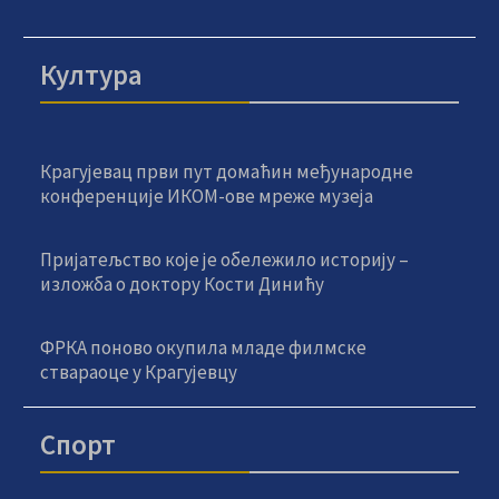
Култура
Крагујевац први пут домаћин међународне
конференције ИКОМ-ове мреже музеја
Пријатељство које је обележило историју –
изложба о доктору Кости Динићу
ФРКА поново окупила младе филмске
ствараоце у Крагујевцу
Спорт