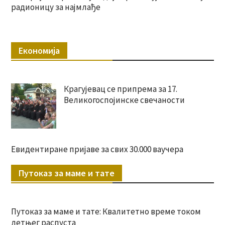
радионицу за најмлађе
Економија
Крагујевац се припрема за 17.
Великогоспојинске свечаности
Евидентиране пријаве за свих 30.000 ваучера
Путоказ за маме и тате
Путоказ за маме и тате: Квалитетно време током
летњег распуста