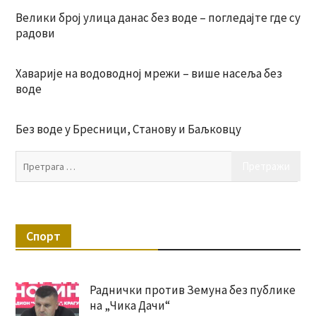
Велики број улица данас без воде – погледајте где су
радови
Хаварије на водоводној мрежи – више насеља без
воде
Без воде у Бресници, Станову и Баљковцу
Пр
за:
Спорт
Раднички против Земуна без публике
на „Чика Дачи“