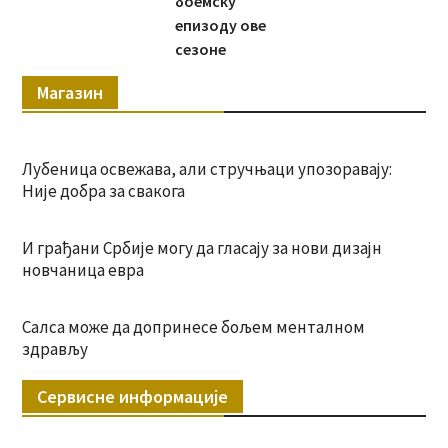
боемску
епизоду ове
сезоне
Магазин
Лубеница освежава, али стручњаци упозоравају:
Није добра за свакога
И грађани Србије могу да гласају за нови дизајн
новчаница евра
Салса може да допринесе бољем менталном
здрављу
Сервисне информације