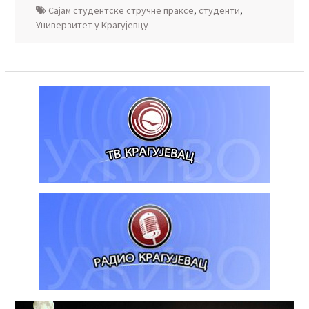
Сајам студентске стручне праксе
,
студенти
,
Универзитет у Крагујевцу