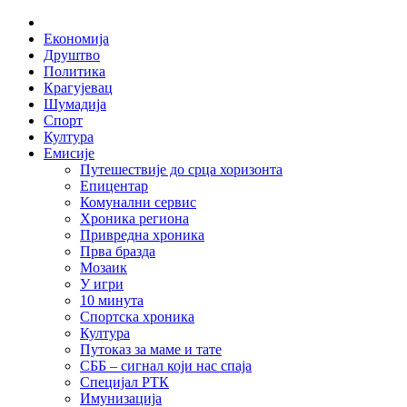
Skip
Home
to
Економија
content
Друштво
Политика
Крагујевац
Шумадија
Спорт
Култура
Емисије
Путешествије до срца хоризонта
Епицентар
Комунални сервис
Хроника региона
Привредна хроника
Прва бразда
Мозаик
У игри
10 минута
Спортска хроника
Култура
Путоказ за маме и тате
СББ – сигнал који нас спаја
Специјал РТК
Имунизација