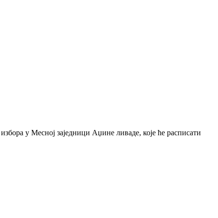
избора у Месној заједници Аџине ливаде, које ће расписати