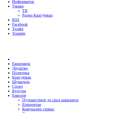
Информатор
Уживо
ТВ
Радио Крагујевац
RSS
Facebook
Twitter
Youtube
Home
Економија
Друштво
Политика
Крагујевац
Шумадија
Спорт
Култура
Емисије
Путешествије до срца хоризонта
Епицентар
Комунални сервис