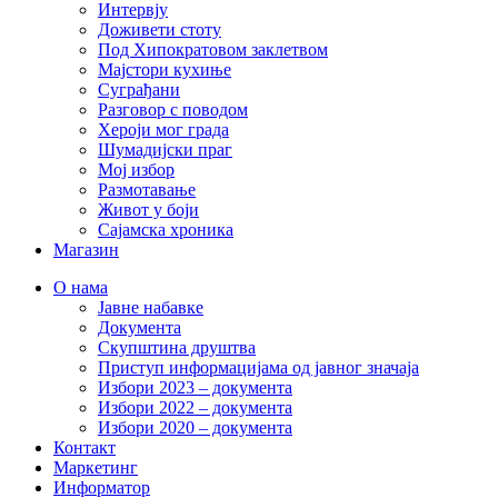
Интервју
Доживети стоту
Под Хипократовом заклетвом
Мајстори кухиње
Суграђани
Разговор с поводом
Хероји мог града
Шумадијски праг
Мој избор
Размотавање
Живот у боји
Сајамска хроника
Магазин
О нама
Јавне набавке
Документа
Скупштина друштва
Приступ информацијама од јавног значаја
Избори 2023 – документа
Избори 2022 – документа
Избори 2020 – документа
Контакт
Маркетинг
Информатор