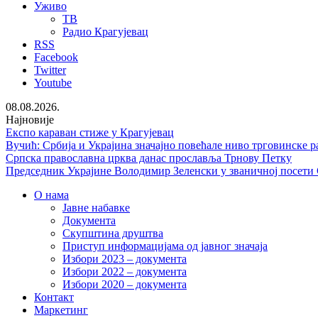
Уживо
ТВ
Радио Крагујевац
RSS
Facebook
Twitter
Youtube
08.08.2026.
Најновије
Експо караван стиже у Крагујевац
Вучић: Србија и Украјина значајно повећале ниво трговинске р
Српска православна црква данас прославља Трнову Петку
Председник Украјине Володимир Зеленски у званичној посети
О нама
Јавне набавке
Документа
Скупштина друштва
Приступ информацијама од јавног значаја
Избори 2023 – документа
Избори 2022 – документа
Избори 2020 – документа
Контакт
Маркетинг