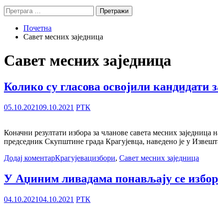
Претрага
за:
Почетна
Савет месних заједница
Савет месних заједница
Колико су гласова освојили кандидати 
05.10.2021
09.10.2021
РТК
Коначни резултати избора за чланове савета месних заједница 
председник Скупштине града Крагујевца, наведено је у Извешт
Додај коментар
Крагујевац
избори
,
Савет месних заједница
У Аџиним ливадама понављају се избор
04.10.2021
04.10.2021
РТК