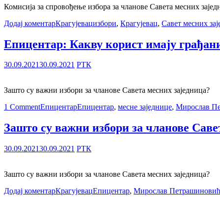
Комисија за спровођење избора за чланове Савета месних зајед
Додај коментар
Крагујевац
избори
,
Крагујевац
,
Савет месних за
Епицентар: Какву корист имају грађани
30.09.2021
30.09.2021
РТК
Зашто су важни избори за чланове Савета месних заједница?
1 Comment
Епицентар
Епицентар
,
месне заједнице
,
Мирослав П
Зашто су важни избори за чланове Саве
30.09.2021
30.09.2021
РТК
Зашто су важни избори за чланове Савета месних заједница?
Додај коментар
Крагујевац
Епицентар
,
Мирослав Петрашинови