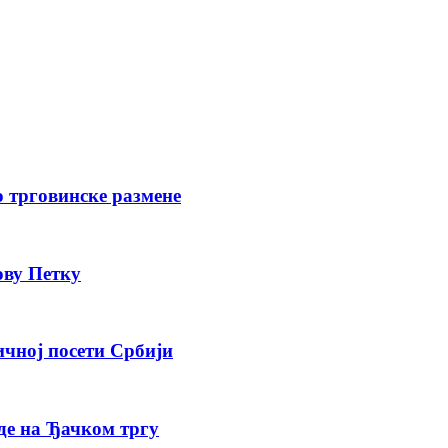
о трговинске размене
ову Петку
ичној посети Србији
де на Ђачком тргу