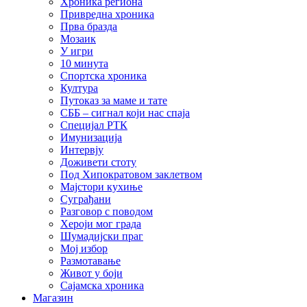
Хроника региона
Привредна хроника
Прва бразда
Мозаик
У игри
10 минута
Спортска хроника
Култура
Путоказ за маме и тате
СББ – сигнал који нас спаја
Специјал РТК
Имунизација
Интервју
Доживети стоту
Под Хипократовом заклетвом
Мајстори кухиње
Суграђани
Разговор с поводом
Хероји мог града
Шумадијски праг
Мој избор
Размотавање
Живот у боји
Сајамска хроника
Магазин