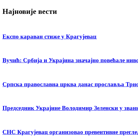
Најновије вести
Експо караван стиже у Крагујевац
Вучић: Србија и Украјина значајно повећале нив
Српска православна црква данас прославља Трн
Председник Украјине Володимир Зеленски у зван
СНС Крагујевац организовао превентивне прегле