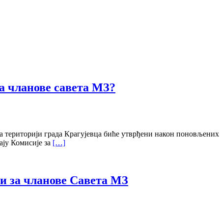
за чланове савета МЗ?
на територији града Крагујевца биће утврђени након поновљених 
ају Комисије за
[…]
и за чланове Савета МЗ