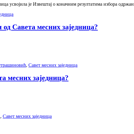
ница усвојила је Извештај о коначним резултатима избора одржан
једница
 од Савета месних заједница?
етрашиновић
,
Савет месних заједница
та месних заједница?
ћ
,
Савет месних заједница