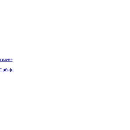
азмене
 Србији