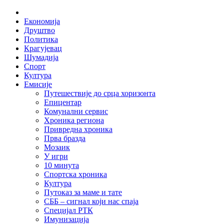
Skip
Home
to
Економија
content
Друштво
Политика
Крагујевац
Шумадија
Спорт
Култура
Емисије
Путешествије до срца хоризонта
Епицентар
Комунални сервис
Хроника региона
Привредна хроника
Прва бразда
Мозаик
У игри
10 минута
Спортска хроника
Култура
Путоказ за маме и тате
СББ – сигнал који нас спаја
Специјал РТК
Имунизација