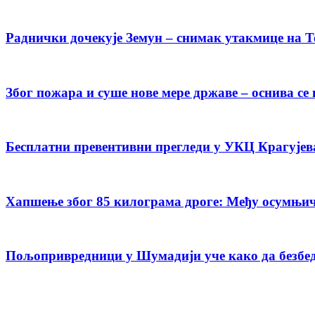
Раднички дочекује Земун – снимак утакмице на Т
Због пожара и суше нове мере државе – оснива с
Бесплатни превентивни прегледи у УКЦ Крагујева
Хапшење због 85 килограма дроге: Међу осумњич
Пољопривредници у Шумадији уче како да безбед