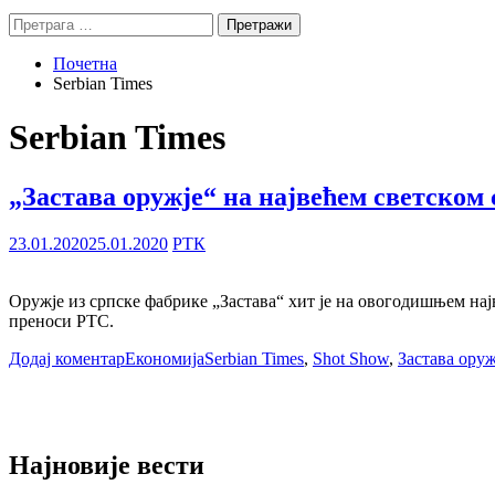
Претрага
за:
Почетна
Serbian Times
Serbian Times
„Застава оружје“ на највећем светском
23.01.2020
25.01.2020
РТК
Oружје из српске фабрике „Застава“ хит је на овогодишњем најв
преноси РТС.
Додај коментар
Економија
Serbian Times
,
Shot Show
,
Застава оруж
Најновије вести