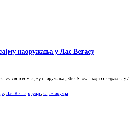
 сајму наоружања у Лас Вегасу
ећем светском сајму наоружања „Shot Show“, који се одржава у Ла
је
,
Лас Вегас
,
оружје
,
сајам оружја