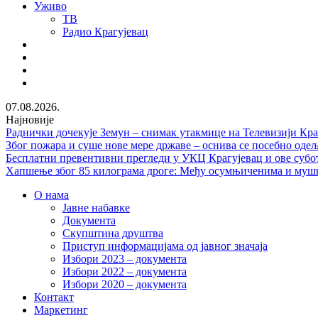
Уживо
ТВ
Радио Крагујевац
RSS
Facebook
Twitter
Youtube
07.08.2026.
Најновије
Раднички дочекује Земун – снимак утакмице на Телевизији Кра
Због пожара и суше нове мере државе – оснива се посебно од
Бесплатни превентивни прегледи у УКЦ Крагујевац и ове субо
Хапшење због 85 килограма дроге: Међу осумњиченима и мушка
О нама
Јавне набавке
Документа
Скупштина друштва
Приступ информацијама од јавног значаја
Избори 2023 – документа
Избори 2022 – документа
Избори 2020 – документа
Контакт
Маркетинг