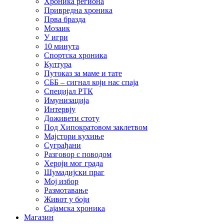
Хроника региона
Привредна хроника
Прва бразда
Мозаик
У игри
10 минута
Спортска хроника
Култура
Путоказ за маме и тате
СББ – сигнал који нас спаја
Специјал РТК
Имунизација
Интервју
Доживети стоту
Под Хипократовом заклетвом
Мајстори кухиње
Суграђани
Разговор с поводом
Хероји мог града
Шумадијски праг
Мој избор
Размотавање
Живот у боји
Сајамска хроника
Магазин