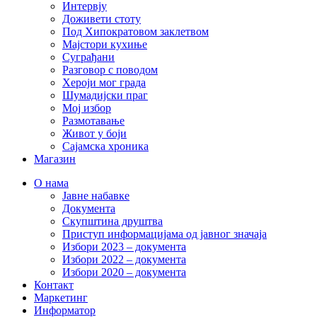
Интервју
Доживети стоту
Под Хипократовом заклетвом
Мајстори кухиње
Суграђани
Разговор с поводом
Хероји мог града
Шумадијски праг
Мој избор
Размотавање
Живот у боји
Сајамска хроника
Магазин
О нама
Јавне набавке
Документа
Скупштина друштва
Приступ информацијама од јавног значаја
Избори 2023 – документа
Избори 2022 – документа
Избори 2020 – документа
Контакт
Маркетинг
Информатор