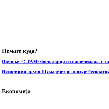
Немате куда?
Почиње ЕСТАМ: Фолклорци из више земаља стиж
Историјски архив Шумадије организује бесплатну
Економија