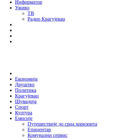
Информатор
Уживо
ТВ
Радио Крагујевац
RSS
Facebook
Twitter
Youtube
Home
Економија
Друштво
Политика
Крагујевац
Шумадија
Спорт
Култура
Емисије
Путешествије до срца хоризонта
Епицентар
Комунални сервис