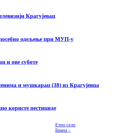
елевизији Крагујевац
е посебно одељење при МУП-у
ц и ове суботе
енима и мушкарац (38) из Крагујевца
но користе пестициде
Етно село
Брана –