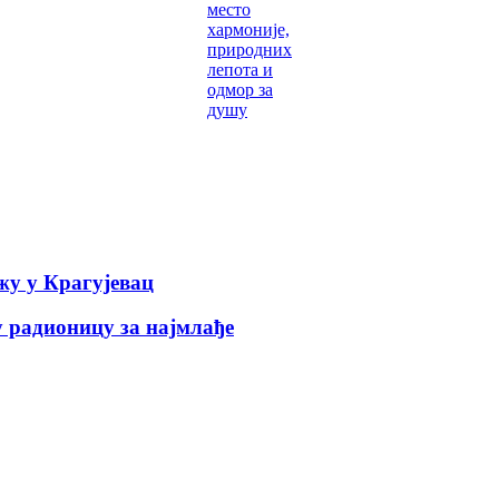
место
хармоније,
природних
лепота и
одмор за
душу
у у Крагујевац
 радионицу за најмлађе