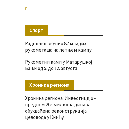
Спорт
Раднички окупио 87 младих
рукометаша на летњем кампу
Рукометни камп у Матарушкој
Бањи од 5. до 12. августа
Хроника региона
Хроника региона: Инвестицијом
вредном 205 милиона динара
обухваћена реконструкција
цевовода у Книћу