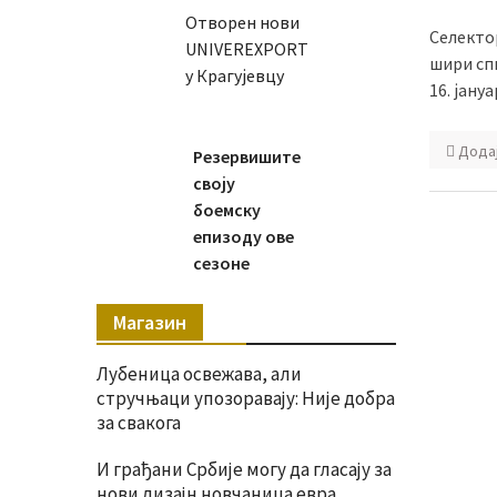
Отворен нови
Селекто
UNIVEREXPORT
шири спи
у Крагујевцу
16. јануа
Дода
Резервишите
своју
боемску
епизоду ове
сезоне
Магазин
Лубеница освежава, али
стручњаци упозоравају: Није добра
за свакога
И грађани Србије могу да гласају за
нови дизајн новчаница евра