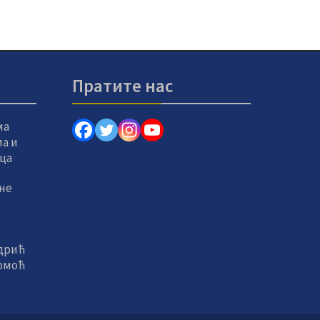
Пратите нас
ма
а и
вца
не
дрић
помоћ