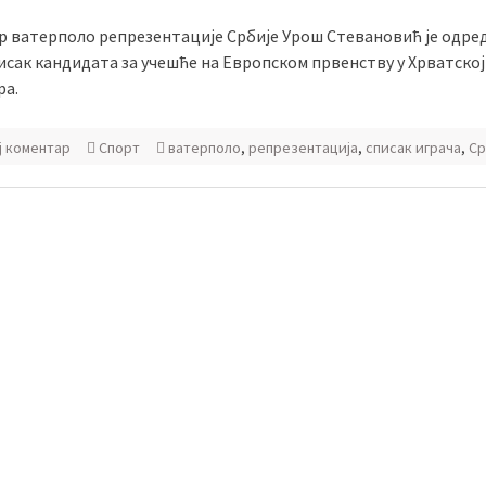
р ватерполо репрезентације Србије Урош Стевановић је одре
сак кандидата за учешће на Европском првенству у Хрватској 
ра.
ј коментар
Спорт
ватерполо
,
репрезентација
,
списак играча
,
Ср