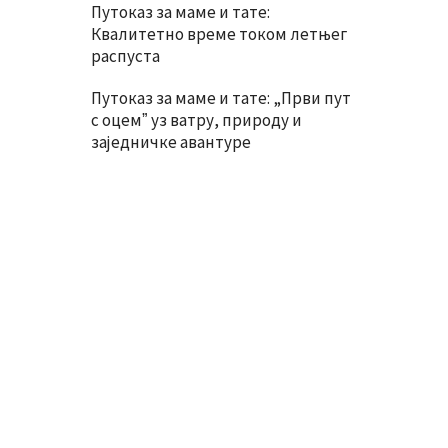
Путоказ за маме и тате:
Квалитетно време током летњег
распуста
Путоказ за маме и тате: „Први пут
с оцемˮ уз ватру, природу и
заједничке авантуре