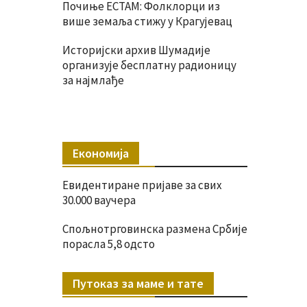
Почиње ЕСТАМ: Фолклорци из
више земаља стижу у Крагујевац
Историјски архив Шумадије
организује бесплатну радионицу
за најмлађе
Економија
Евидентиране пријаве за свих
30.000 ваучера
Спољнотрговинска размена Србије
порасла 5,8 одсто
Путоказ за маме и тате