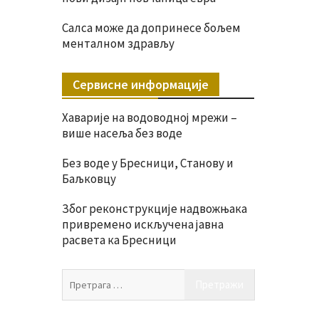
Салса може да допринесе бољем
менталном здрављу
Сервисне информације
Хаварије на водоводној мрежи –
више насеља без воде
Без воде у Бресници, Станову и
Баљковцу
Због реконструкције надвожњака
привремено искључена јавна
расвета ка Бресници
Претрага
за: