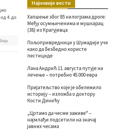
Најновије вести
дио
Хапшење због 85 килограма дроге:
од 4. до
Међу осумњиченима и мушкарац
(38) из Крагујевца
бија
Пољопривредници у Шумадији уче
како да безбедно користе
пестициде
Лана Андрић 11. августа путује на
лечење – потребно 45.000 евра
Пријатељство које је обележило
историју – изложба о доктору
Кости Динићу
„Цртамо да чесме заживе“ –
најмлађи подсетили на значај
јавних чесама