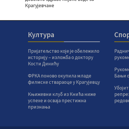
Крагујевчане
Култура
Спо
Пријатељство које је обележило
Радни
историју – изложба о доктору
руком
Кости Динићу
Руком
ФРКА поново окупила младе
Бањи од
филмске ствараоце у Крагујевцу
Убојит
Књижевни клуб из Кнића ниже
репре
успехе и осваја престижна
редов
признања