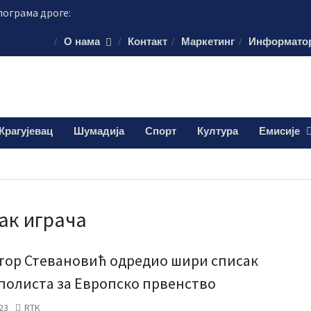
лограма дроге:
и мушкарац (38)
О нама
Контакт
Маркетинг
Информато
 Шумадији уче
ористе пестициде
уста путује на
45.000 евра
је обележило
Крагујевац
Шумадија
Спорт
Култура
Емисије
 о доктору Кости
ак играча
тор Стевановић одредио шири списак
полиста за Европско првенство
23
RTK