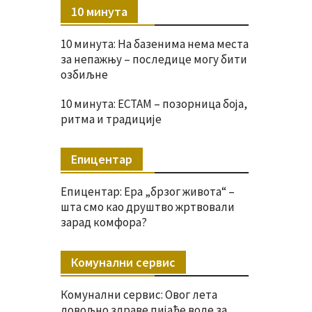
10 минута
10 минута: На базенима нема места
за непажњу – последице могу бити
озбиљне
10 минута: ЕСТАМ – позорница боја,
ритма и традиције
Епицентар
Епицентар: Ера „брзог живота“ –
шта смо као друштво жртвовали
зарад комфора?
Комунални сервис
Комунални сервис: Овог лета
довољно здраве пијаће воде за