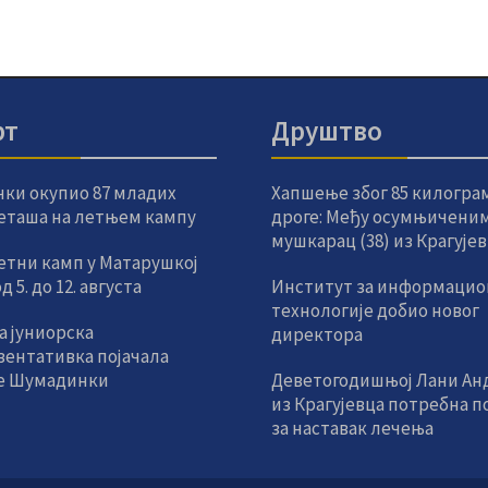
рт
Друштво
чки окупио 87 младих
Хапшење због 85 килогра
еташа на летњем кампу
дроге: Међу осумњиченим
мушкарац (38) из Крагује
етни камп у Матарушкој
 5. до 12. августа
Институт за информацио
технологије добио новог
а јуниорска
директора
зентативка појачала
е Шумадинки
Деветогодишњој Лани Ан
из Крагујевца потребна 
за наставак лечења