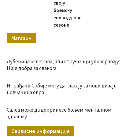
своју
боемску
епизоду ове
сезоне
Магазин
Лубеница освежава, али стручњаци упозоравају:
Није добра за свакога
И грађани Србије могу да гласају за нови дизајн
новчаница евра
Салса може да допринесе бољем менталном
здрављу
Сервисне информације