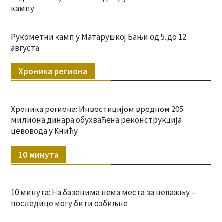
кампу
Рукометни камп у Матарушкој Бањи од 5. до 12.
августа
Хроника региона
Хроника региона: Инвестицијом вредном 205
милиона динара обухваћена реконструкција
цевовода у Книћу
10 минута
10 минута: На базенима нема места за непажњу –
последице могу бити озбиљне