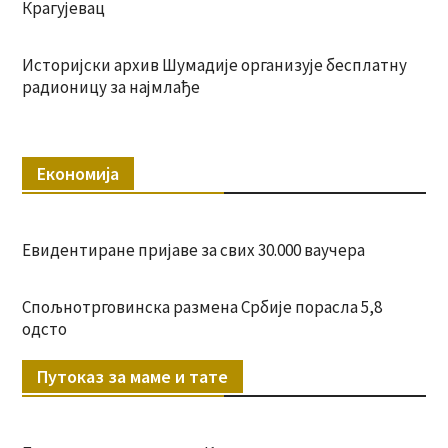
Крагујевац
Историјски архив Шумадије организује бесплатну
радионицу за најмлађе
Економија
Евидентиране пријаве за свих 30.000 ваучера
Спољнотрговинска размена Србије порасла 5,8
одсто
Путоказ за маме и тате