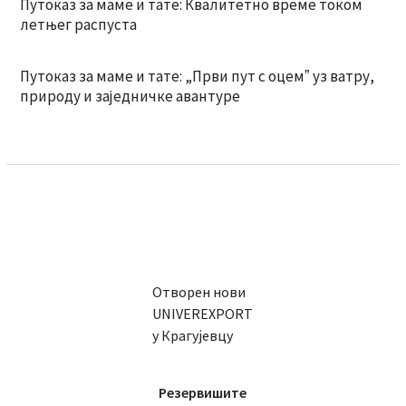
Путоказ за маме и тате: Квалитетно време током
летњег распуста
Путоказ за маме и тате: „Први пут с оцемˮ уз ватру,
природу и заједничке авантуре
Отворен нови
UNIVEREXPORT
у Крагујевцу
Резервишите