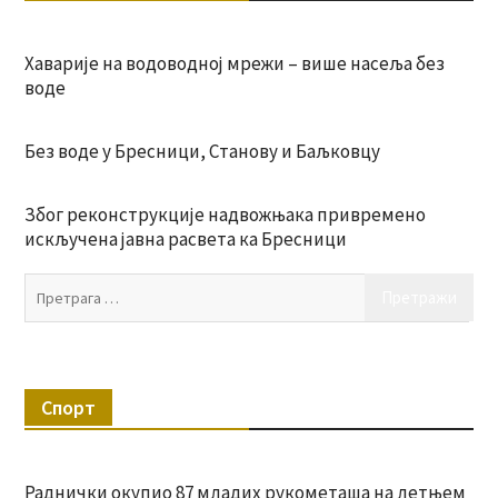
Хаварије на водоводној мрежи – више насеља без
воде
Без воде у Бресници, Станову и Баљковцу
Због реконструкције надвожњака привремено
искључена јавна расвета ка Бресници
Пр
за:
Спорт
Раднички окупио 87 младих рукометаша на летњем