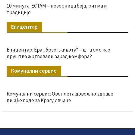
10 минута: ЕСТАМ – позорница боја, ритма и
традиције
Епицентар
Епицентар: Ера „брзог живота“ – шта смо као
друштво жртвовали зарад комфора?
Комунални сервис
Комунални сервис: Овог лета довољно здраве
пијаће воде за Крагујевчане