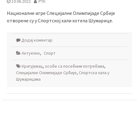
10.06.2022
РТК
Националне игре Специјалне Олимпијаде Србије
отворене су у Спортској хали хотела Шумарице.
Додај коментар
Актуелно
,
Спорт
Крагујевац
,
особе са посебним потребама
,
Специјалне Олимпијаде Србије
,
Спортска хала у
Шумарицама