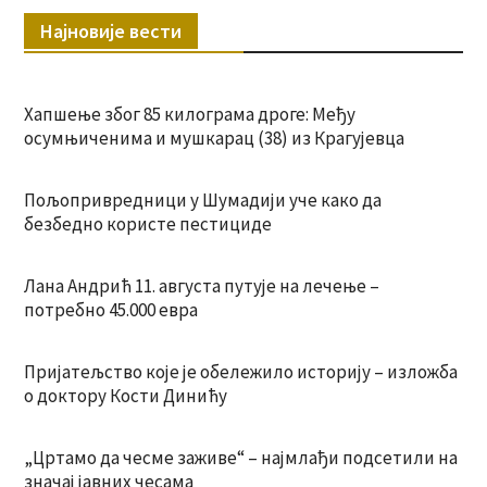
Најновије вести
Хапшење због 85 килограма дроге: Међу
осумњиченима и мушкарац (38) из Крагујевца
Пољопривредници у Шумадији уче како да
безбедно користе пестициде
Лана Андрић 11. августа путује на лечење –
потребно 45.000 евра
Пријатељство које је обележило историју – изложба
о доктору Кости Динићу
„Цртамо да чесме заживе“ – најмлађи подсетили на
значај јавних чесама