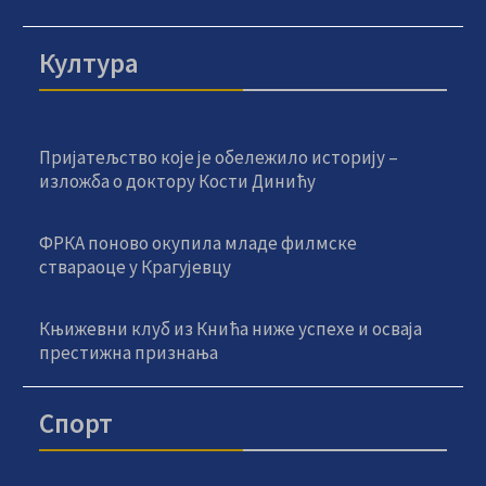
Култура
Пријатељство које је обележило историју –
изложба о доктору Кости Динићу
ФРКА поново окупила младе филмске
ствараоце у Крагујевцу
Књижевни клуб из Кнића ниже успехе и осваја
престижна признања
Спорт