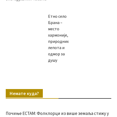
Етно село
Брана –
место
хармоније,
природних
лепота и
одмор за
душу
Немате куда?
Почиње ЕСТАМ: Фолклорци из више земаља стижу у