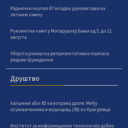
Раднички окупио 87 младих рукометаша на
летњем кампу
Рукометни камп у Матарушкој Бањи од 5. до 12.
августа
Убојита јуниорска репрезентативка појачала
редове Шумадинки
Друштво
Хапшење због 85 килограма дроге: Међу
осумњиченима и мушкарац (38) из Крагујевца
Институт за информационе технологије добио