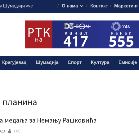
 Шумадији уче
О нама
Контакт
Маркетинг
ористе пестициде
уста путује на
45.000 евра
је обележило
 о доктору Кости
лограма дроге:
Крагујевац
Шумадија
Спорт
Култура
Емисије
и мушкарац (38)
 планина
а медаља за Немању Рашковића
023
RTK