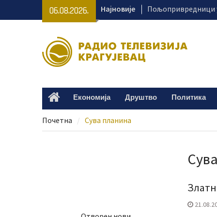
Skip
Најновије
Пољопривредници у
06.08.2026.
to
како да безбедно к
content
Лана Андрић 11. авг
лечење – потребно 
Пријатељство које 
историју – изложба
Динићу
Хапшење због 85 ки
Економија
Друштво
Политика
Home
Међу осумњиченима 
из Крагујевца
Почетна
Сува планина
Сува
Златн
21.08.2
Отворен нови