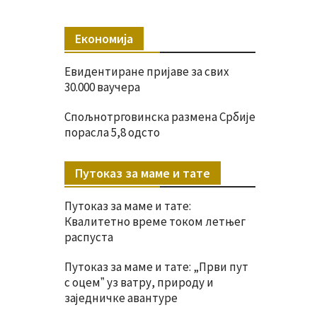
Економија
Евидентиране пријаве за свих
30.000 ваучера
Спољнотрговинска размена Србије
порасла 5,8 одсто
Путоказ за маме и тате
Путоказ за маме и тате:
Квалитетно време током летњег
распуста
Путоказ за маме и тате: „Први пут
с оцемˮ уз ватру, природу и
заједничке авантуре