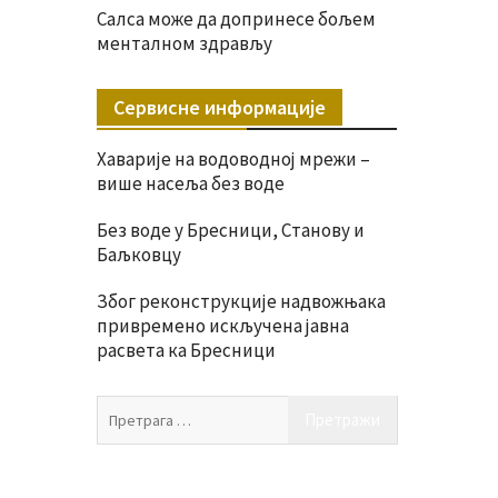
Салса може да допринесе бољем
менталном здрављу
Сервисне информације
Хаварије на водоводној мрежи –
више насеља без воде
Без воде у Бресници, Станову и
Баљковцу
Због реконструкције надвожњака
привремено искључена јавна
расвета ка Бресници
Претрага
за: