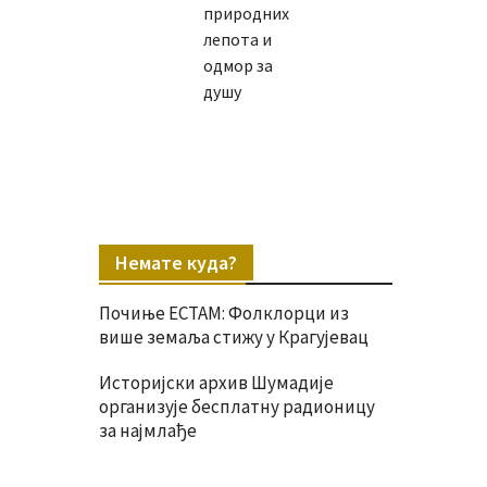
природних
лепота и
одмор за
душу
Немате куда?
Почиње ЕСТАМ: Фолклорци из
више земаља стижу у Крагујевац
Историјски архив Шумадије
организује бесплатну радионицу
за најмлађе