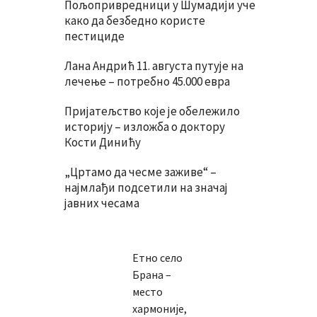
Пољопривредници у Шумадији уче
како да безбедно користе
пестициде
Лана Андрић 11. августа путује на
лечење – потребно 45.000 евра
Пријатељство које је обележило
историју – изложба о доктору
Кости Динићу
„Цртамо да чесме заживе“ –
најмлађи подсетили на значај
јавних чесама
Етно село
Брана –
место
хармоније,