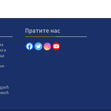
Пратите нас
ма
а и
вца
не
дрић
помоћ