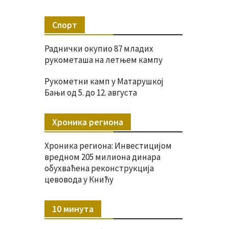
Спорт
Раднички окупио 87 младих
рукометаша на летњем кампу
Рукометни камп у Матарушкој
Бањи од 5. до 12. августа
Хроника региона
Хроника региона: Инвестицијом
вредном 205 милиона динара
обухваћена реконструкција
цевовода у Книћу
10 минута