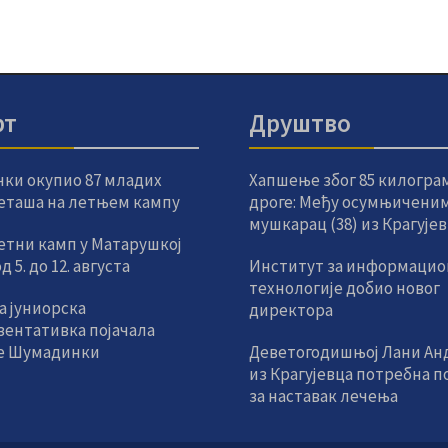
рт
Друштво
чки окупио 87 младих
Хапшење због 85 килогра
еташа на летњем кампу
дроге: Међу осумњиченим
мушкарац (38) из Крагује
етни камп у Матарушкој
 5. до 12. августа
Институт за информацио
технологије добио новог
а јуниорска
директора
зентативка појачала
е Шумадинки
Деветогодишњој Лани Ан
из Крагујевца потребна 
за наставак лечења