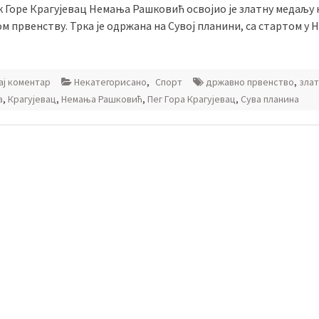
к Горе Крагујевац Немања Рашковић освојио је златну медаљу 
 првенству. Трка је одржана на Сувој планини, са стартом у 
ј коментар
Некатегорисано
,
Спорт
државно првенство
,
злат
а
,
Крагујевац
,
Немања Рашковић
,
Пег Гора Крагујевац
,
Сува планина