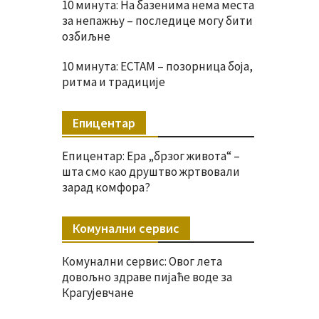
10 минута: На базенима нема места
за непажњу – последице могу бити
озбиљне
10 минута: ЕСТАМ – позорница боја,
ритма и традиције
Епицентар
Епицентар: Ера „брзог живота“ –
шта смо као друштво жртвовали
зарад комфора?
Комунални сервис
Комунални сервис: Овог лета
довољно здраве пијаће воде за
Крагујевчане