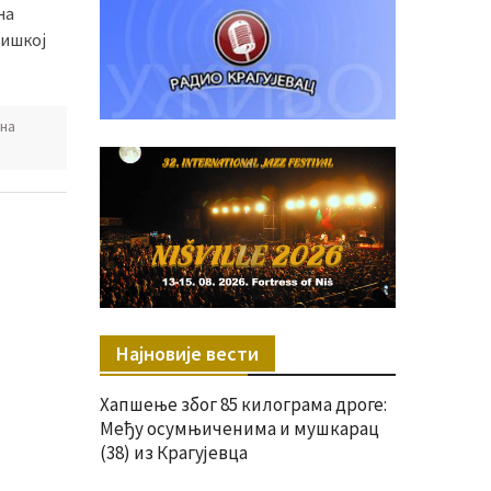
на
Нишкој
на
Најновије вести
Хапшење због 85 килограма дроге:
Међу осумњиченима и мушкарац
(38) из Крагујевца