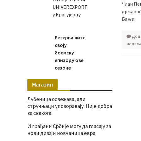
Члан Пе
UNIVEREXPORT
државном
у Крагујевцу
Бањи.
Дода
Резервишите
медаљ
своју
боемску
епизоду ове
сезоне
Магазин
Лубеница освежава, али
стручњаци упозоравају: Није добра
за свакога
И грађани Србије могу да гласају за
нови дизајн новчаница евра