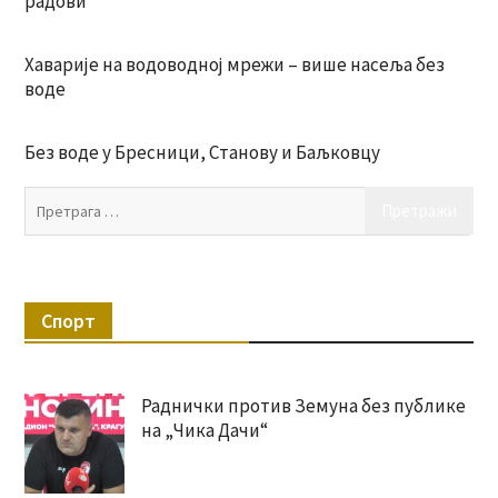
радови
Хаварије на водоводној мрежи – више насеља без
воде
Без воде у Бресници, Станову и Баљковцу
Пр
за:
Спорт
Раднички против Земуна без публике
на „Чика Дачи“