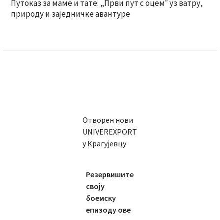
Путоказ за маме и тате: „Први пут с оцемˮ уз ватру,
природу и заједничке авантуре
Отворен нови
UNIVEREXPORT
у Крагујевцу
Резервишите
своју
боемску
епизоду ове