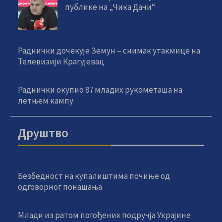
публике на „Чика Дачи“
Раднички дочекује Земун – снимак утакмице на
Телевизији Крагујевац
Раднички окупио 87 младих рукометаша на
летњем кампу
Друштво
Безбедност на купалиштима почиње од
одговорног понашања
Млади из ратом погођених подручја Украјине