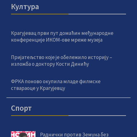
Култура
Крагујевац први пут домаћин међународне
конференције ИКОМ-ове мреже музеја
Пријатељство које је обележило историју –
изложба о доктору Кости Динићу
ФРКА поново окупила младе филмске
ствараоце у Крагујевцу
Спорт
Раднички против Земуна без