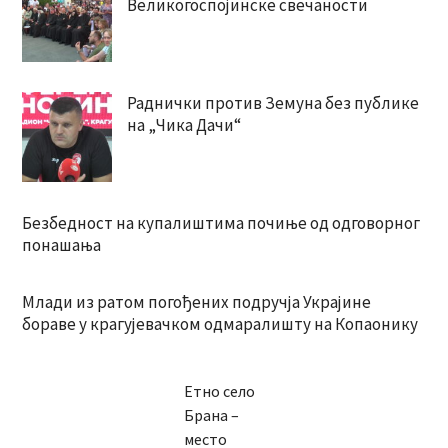
Великогоспојинске свечаности
Раднички против Земуна без публике
на „Чика Дачи“
Безбедност на купалиштима почиње од одговорног
понашања
Млади из ратом погођених подручја Украјине
бораве у крагујевачком одмаралишту на Копаонику
Етно село
Брана –
место