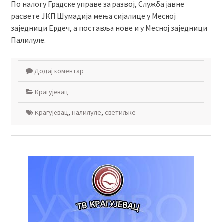
По налогу Градске управе за развој, Служба јавне
расвете ЈКП Шумадија мења сијалице у Месној
заједници Ердеч, а поставља нове и у Месној заједници
Палилуле.
Додај коментар
Крагујевац
Крагујевац
,
Палилуле
,
светиљке