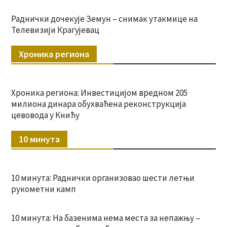
Раднички дочекује Земун – снимак утакмице на
Телевизији Крагујевац
Хроника региона
Хроника региона: Инвестицијом вредном 205
милиона динара обухваћена реконструкција
цевовода у Книћу
10 минута
10 минута: Раднички организовао шести летњи
рукометни камп
10 минута: На базенима нема места за непажњу –