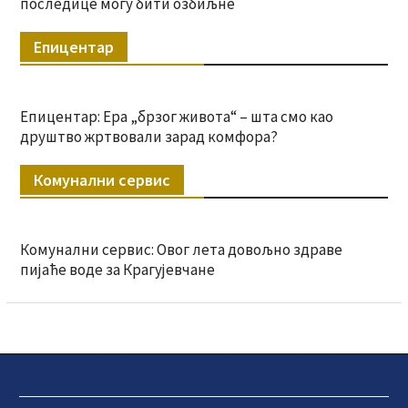
последице могу бити озбиљне
Епицентар
Епицентар: Ера „брзог живота“ – шта смо као
друштво жртвовали зарад комфора?
Комунални сервис
Комунални сервис: Овог лета довољно здраве
пијаће воде за Крагујевчане