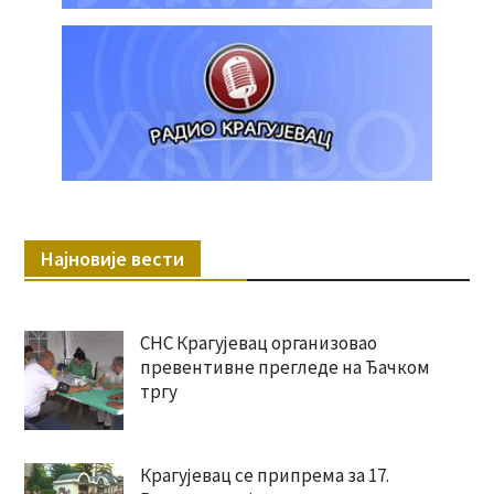
Најновије вести
СНС Крагујевац организовао
превентивне прегледе на Ђачком
тргу
Крагујевац се припрема за 17.