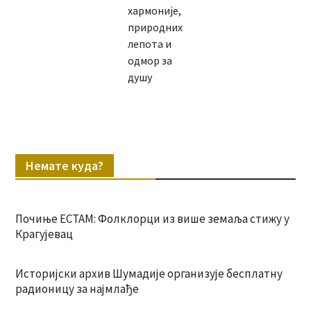
хармоније,
природних
лепота и
одмор за
душу
Немате куда?
Почиње ЕСТАМ: Фолклорци из више земаља стижу у
Крагујевац
Историјски архив Шумадије организује бесплатну
радионицу за најмлађе