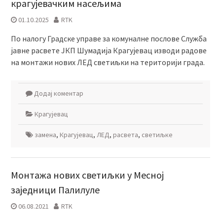
крагујевачким насељима
01.10.2025
RTK
По налогу Градске управе за комуналне послове Служба
јавне расвете ЈКП Шумадија Крагујевац изводи радове
на монтажи нових ЛЕД светиљки на територији града.
Додај коментар
Крагујевац
замена
,
Крагујевац
,
ЛЕД
,
расвета
,
светиљке
Монтажа нових светиљки у Месној
заједници Палилуле
06.08.2021
RTK