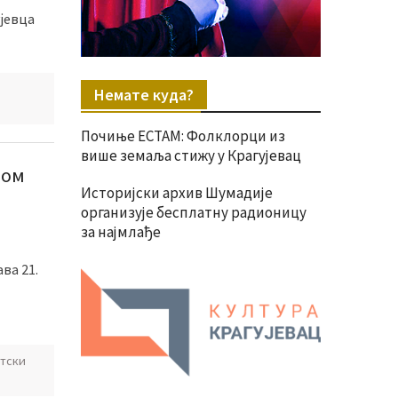
ујевца
Немате куда?
Почиње ЕСТАМ: Фолклорци из
више земаља стижу у Крагујевац
мом
Историјски архив Шумадије
организује бесплатну радионицу
за најмлађе
ва 21.
тски