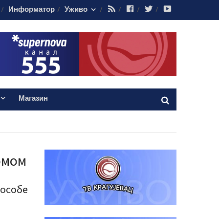
RSS
Facebook
Twitter
Youtube
Информатор
Уживо
Магазин
омом
 особе