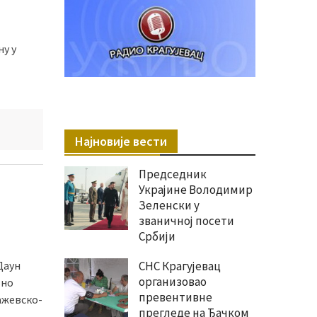
ну у
Најновије вести
Председник
Украјине Володимир
Зеленски у
званичној посети
Србији
Даун
СНС Крагујевац
организовао
вно
превентивне
ажевско-
прегледе на Ђачком