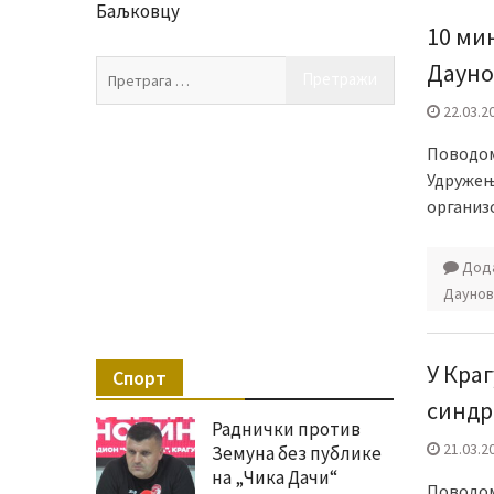
Баљковцу
10 ми
Претрага
Дауно
за:
22.03.2
Поводом
Удружење
организ
Дода
Даунов
У Кра
Спорт
синд
Раднички против
21.03.2
Земуна без публике
на „Чика Дачи“
Поводом