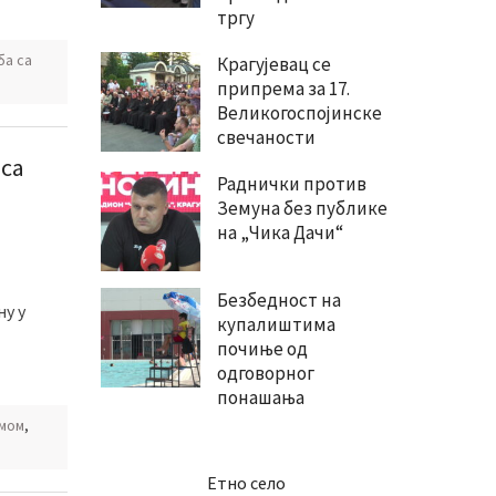
тргу
ба са
Крагујевац се
припрема за 17.
Великогоспојинске
свечаности
 са
Раднички против
Земуна без публике
на „Чика Дачи“
Безбедност на
ну у
купалиштима
почиње од
одговорног
понашања
омом
,
Етно село