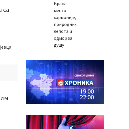
Брана –
а са
место
хармоније,
природних
лепота и
одмор за
душу
ујевца
вим