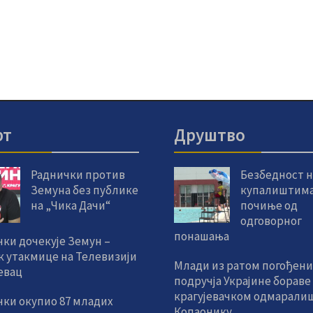
рт
Друштво
Раднички против
Безбедност н
Земуна без публике
купалиштим
на „Чика Дачи“
почиње од
одговорног
понашања
ки дочекује Земун –
к утакмице на Телевизији
Млади из ратом погођени
евац
подручја Украјине бораве
крагујевачком одмаралиш
чки окупио 87 младих
Копаонику