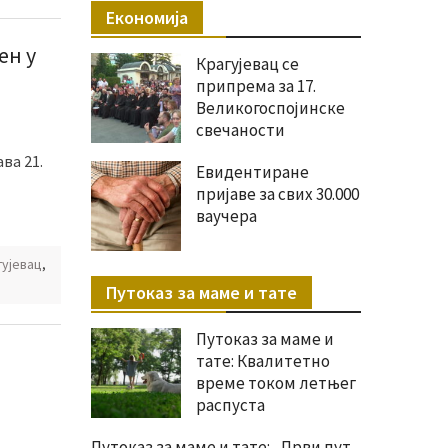
Економија
ен у
Крагујевац се
припрема за 17.
Великогоспојинске
свечаности
ва 21.
Евидентиране
пријаве за свих 30.000
ваучера
гујевац
,
Путоказ за маме и тате
Путоказ за маме и
тате: Квалитетно
време током летњег
распуста
Путоказ за маме и тате: „Први пут