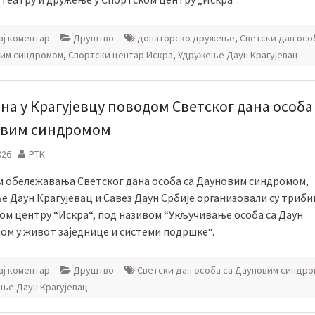
ј коментар
Друштво
донаторско дружење
,
Светски дан осо
им синдромом
,
Спортски центар Искра
,
Удружење Даун Крагујевац
на у Крагујевцу поводом Светског дана особа
вим синдромом
026
РТК
 обележавања Светског дана особа са Дауновим синдромом,
 Даун Крагујевац и Савез Даун Србије организовали су триби
ом центру “Искра“, под називом “Укључивање особа са Даун
ом у живот заједнице и системи подршке“.
ј коментар
Друштво
Светски дан особа са Дауновим синдр
ње Даун Крагујевац