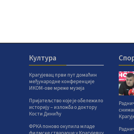
Култура
Спо
Крагујевац први пут домаћин
међународне конференције
ИКОМ-ове мреже музеја
Пријатељство које је обележило
Раднич
историју – изложба о доктору
снима
Кости Динићу
Крагуј
ФРКА поново окупила младе
Радни
филмске ствараоце у Крагујевцу