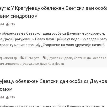
нута: У Крагујевцу обележен Светски дан особ
вим синдромом
024
РТК
 обележавања Светског дана особа са Дауновим синдромом,
 Даун Крагујевац и Савез Даун Србијa уз подршку града Краг
овали су манифестацију „Савршени на мало другачији начин“.
ј коментар
10 минута
Даунов синдром
,
Светски дан особа са
им синдромом
,
Удружење Даун Крагујевац
гујевцу обележен Светски дан особа са Дауно
ромом
024
РТК
 обележавања Светског дана особа са Дауновим синдромом,