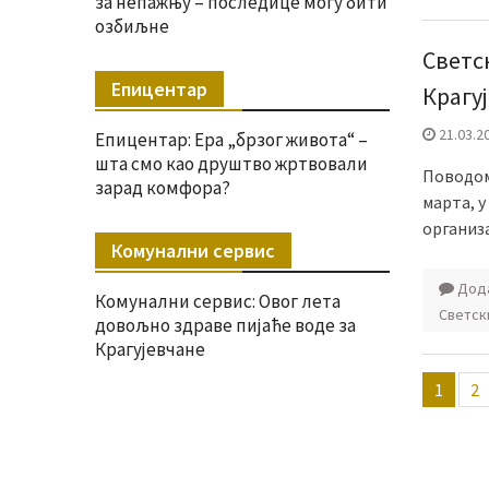
за непажњу – последице могу бити
озбиљне
Светс
Епицентар
Крагу
21.03.2
Епицентар: Ера „брзог живота“ –
шта смо као друштво жртвовали
Поводом
зарад комфора?
марта, у
организа
Комунални сервис
Дода
Комунални сервис: Овог лета
Светск
довољно здраве пијаће воде за
Крагујевчане
Пагин
1
2
члана