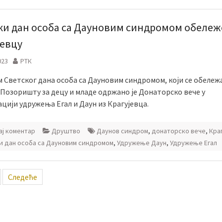
ки дан особа са Дауновим синдромом обележ
јевцу
023
РТК
 Светског дана особа са Дауновим синдромом, који се обележа
 Позоришту за децу и младе одржано је Донаторско вече у
цији удружења Егал и Даун из Крагујевца.
ј коментар
Друштво
Даунов синдром
,
донаторско вече
,
Кра
и дан особа са Дауновим синдромом
,
Удружење Даун
,
Удружење Егал
ација
Следеће
ка