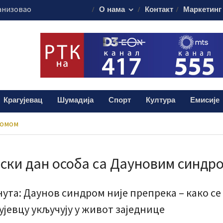
анизовао
О нама
Контакт
Маркетинг
еде на Ђачком
ема за 17.
свечаности
муна без публике
не Володимир
Крагујевац
Шумадија
Спорт
Култура
Емисије
ој посети Србији
ромом
ски дан особа са Дауновим синдр
нута: Даунов синдром није препрека – како се
ујевцу укључују у живот заједнице