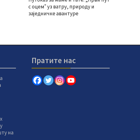
с оцемˮ уз ватру, природу и
заједничке авантуре
Пратите нас
а
а
х
 у
ту на