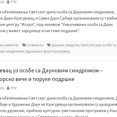
026
РТК
 обележавања Светског дана особа са Дауновим синдромом,
 Даун Крагујевац и Савез Даун Србије организовали су триби
ом центру “Искра“, под називом “Укључивање особа са Даун
ом у живот заједнице и системи подршке“.
ј коментар
10 минута
Даунов синдром
,
Светски дан особа са
им синдромом
,
Удружење Даун Крагујевац
јевац уз особе са Дауновим синдромом –
орско вече и поруке подршке
026
РТК
 обележавања Светског дана особа са Дауновим синдромом, 
рбије и Удружење Даун из Крагујевца организовали су целодне
ско дружење, праћено културно-уметничким програмом у Књ
 театру и дружење у Спортском центру „Искра“.