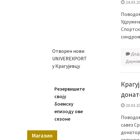
24.03.2
Поводом
Удружење
Спортск
синдром
Отворен нови
Дода
UNIVEREXPORT
Даунов
у Крагујевцу
Крагу
Резервишите
донат
своју
боемску
20.03.2
епизоду ове
Поводом
сезоне
савез С
донатор
Магазин
српском