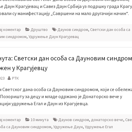
 Даун Крагујевац и Савез Даун Србијa уз подршку града Краг
овали су манифестацију „Савршени на мало другачији начин“.
ј коментар
Друштво
Даунов синдром
,
Светски дан особа са
им синдромом
,
Удружење Даун Крагујевац
нута: Светски дан особа са Дауновим синдро
жен у Крагујевцу
023
РТК
 Светског дана особа са Дауновим синдромом, који се обележа
 Позоришту за децу и младе одржано је Донаторско вече у
цији удружења Егал и Даун из Крагујевца.
ј коментар
10 минута
Даунов синдром
,
донаторско вече
,
Све
оба са Дауновим синдромом
,
Удружење Даун
,
Удружење Егал