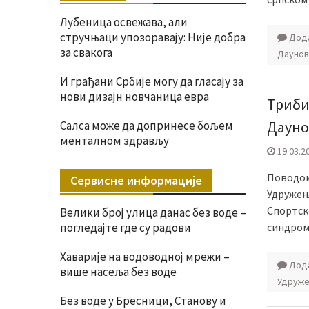
Лубеница освежава, али
стручњаци упозоравају: Није добра
Дода
за свакога
Даунов
И грађани Србије могу да гласају за
нови дизајн новчаница евра
Триби
Дауно
Салса може да допринесе бољем
менталном здрављу
19.03.2
Поводом
Сервисне информације
Удружење
Спортск
Велики број улица данас без воде –
погледајте где су радови
синдром
Хаварије на водоводној мрежи –
Дода
више насеља без воде
Удруже
Без воде у Бресници, Станову и