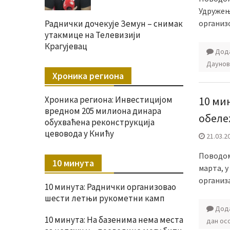
Удружење
организ
Раднички дочекује Земун – снимак
утакмице на Телевизији
Крагујевац
Дода
Даунов
Хроника региона
10 ми
Хроника региона: Инвестицијом
вредном 205 милиона динара
обеле
обухваћена реконструкција
цевовода у Книћу
21.03.2
Поводом
10 минута
марта, у
организа
10 минута: Раднички организовао
шести летњи рукометни камп
Дода
10 минута: На базенима нема места
дан ос