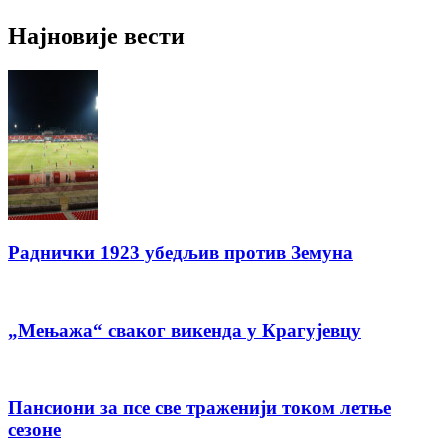
Најновије вести
Раднички 1923 убедљив против Земуна
„Мењажа“ сваког викенда у Крагујевцу
Пансиони за псе све траженији током летње
сезоне