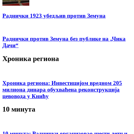
Раднички 1923 убедљив против Земуна
Раднички против Земуна без публике на „Чика
Дачи“
Хроника региона
Хроника региона: Инвестицијом вредном 205
милиона динара обухваћена реконструкција
цевовода у Книћу
10 минута
10 минута: Раднички организовао шести летњи