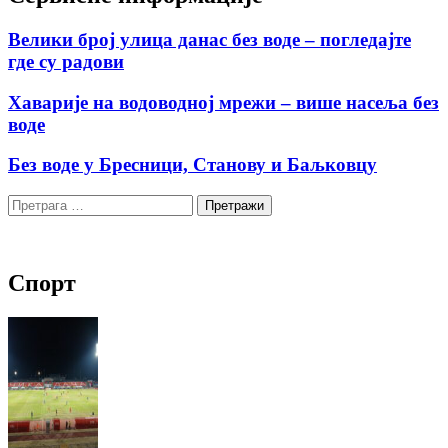
Велики број улица данас без воде – погледајте
где су радови
Хаварије на водоводној мрежи – више насеља без
воде
Без воде у Бресници, Станову и Баљковцу
Претрага
за:
Спорт