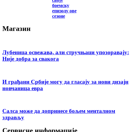
своју
боемску
епизоду ове
сезоне
Магазин
Лубеница освежава, али стручњаци упозоравају:
Није добра за свакога
И грађани Србије могу да гласају за нови дизајн
новчаница евра
Салса може да допринесе бољем менталном
здрављу
Сервисне информације