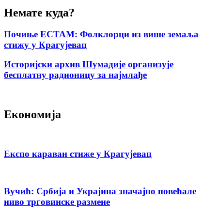
Немате куда?
Почиње ЕСТАМ: Фолклорци из више земаља
стижу у Крагујевац
Историјски архив Шумадије организује
бесплатну радионицу за најмлађе
Економија
Експо караван стиже у Крагујевац
Вучић: Србија и Украјина значајно повећале
ниво трговинске размене