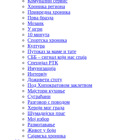
Комунални сервис
Хроника региона
Привредна хроника
Прва бразда
Мозаик
У игри
10 минута
Спортска хроника
Култура
Путоказ за маме и тате
СББ – сигнал који нас спаја
Специјал РТК
Имунизација
Интервју
Доживети стоту
Под Хипократовом заклетвом
Мајстори кухиње
Суграђани
Разговор с поводом
Хероји мог града
Шумадијски праг
Мој избор
Размотавање
Живот у боји
Сајамска хроника