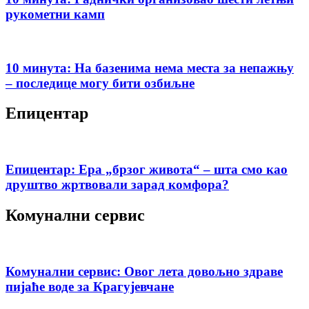
рукометни камп
10 минута: На базенима нема места за непажњу
– последице могу бити озбиљне
Епицентар
Епицентар: Ера „брзог живота“ – шта смо као
друштво жртвовали зарад комфора?
Комунални сервис
Комунални сервис: Овог лета довољно здраве
пијаће воде за Крагујевчане