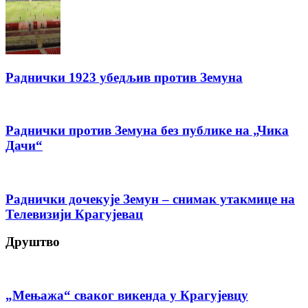
Раднички 1923 убедљив против Земуна
Раднички против Земуна без публике на „Чика
Дачи“
Раднички дочекује Земун – снимак утакмице на
Телевизији Крагујевац
Друштво
„Мењажа“ сваког викенда у Крагујевцу