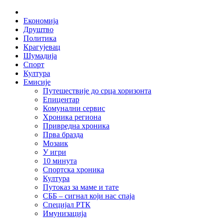
Skip
Home
to
Економија
content
Друштво
Политика
Крагујевац
Шумадија
Спорт
Култура
Емисије
Путешествије до срца хоризонта
Епицентар
Комунални сервис
Хроника региона
Привредна хроника
Прва бразда
Мозаик
У игри
10 минута
Спортска хроника
Култура
Путоказ за маме и тате
СББ – сигнал који нас спаја
Специјал РТК
Имунизација