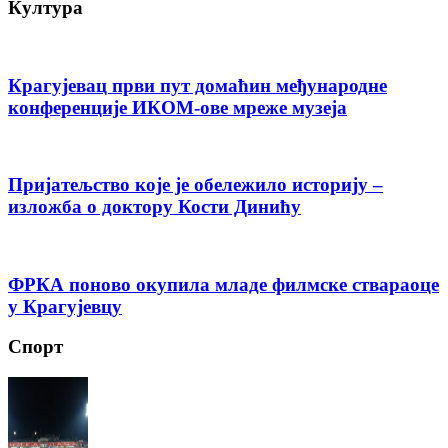
Култура
Крагујевац први пут домаћин међународне
конференције ИКОМ-ове мреже музеја
Пријатељство које је обележило историју –
изложба о доктору Кости Динићу
ФРКА поново окупила младе филмске ствараоце
у Крагујевцу
Спорт