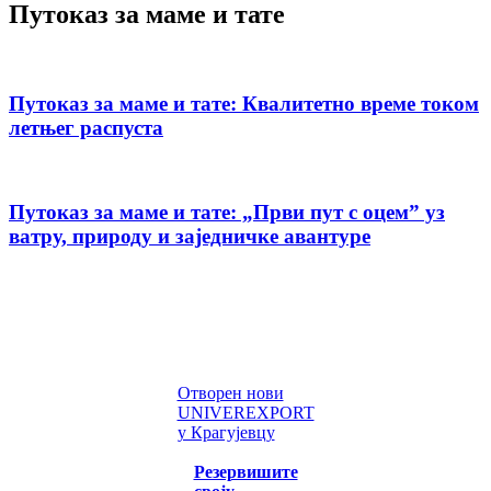
Путоказ за маме и тате
Путоказ за маме и тате: Квалитетно време током
летњег распуста
Путоказ за маме и тате: „Први пут с оцемˮ уз
ватру, природу и заједничке авантуре
Отворен нови
UNIVEREXPORT
у Крагујевцу
Резервишите