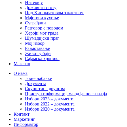
Интервју
Доживети стоту
Под Хипократовом заклетвом
Мајстори кухиње
Суграђани
Разговор с поводом
Хероји мог града
Шумадијски праг
Мој избор
Размотавање
Живот у боји
Сајамска хроника
Магазин
О нама
Јавне набавке
Документа
Скупштина друштва
Приступ информацијама од јавног значаја
Избори 2023 – документа
Избори 2022 – документа
Избори 2020 – документа
Контакт
Маркетинг
Информатор