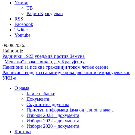
Уживо
ТВ
Радио Крагујевац
RSS
Facebook
Twitter
Youtube
09.08.2026.
Најновије
Раднички 1923 убедљив против Земуна
„Мењажа“ сваког викенда у Крагујевцу
Пансиони за псе све траженији током летње сезоне
Расписан тендер за санацију крова две клинике крагујевачког
УКЦ-а
О нама
Јавне набавке
Документа
Скупштина друштва
Приступ информацијама од јавног значаја
Избори 2023 – документа
Избори 2022 – документа
Избори 2020 – документа
Контакт