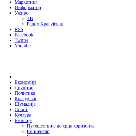
Маркетинг
Информатор
Уживо
ТВ
Радио Крагујевац
RSS
Facebook
Twitter
Youtube
Home
Економија
Друштво
Политика
Крагујевац
Шумадија
Спорт
Култура
Емисије
Путешествије до срца хоризонта
Епицентар