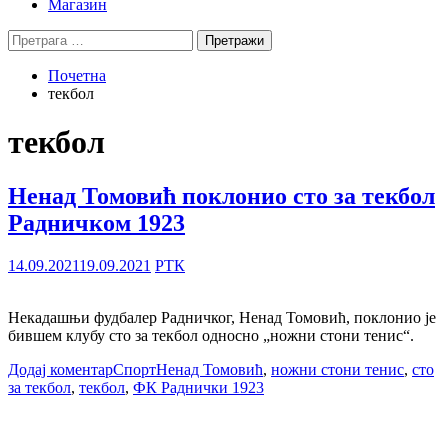
Магазин
Претрага
за:
Почетна
текбол
текбол
Ненад Томовић поклонио сто за текбол
Радничком 1923
14.09.2021
19.09.2021
РТК
Некадашњи фудбалер Радничког, Ненад Томовић, поклонио је
бившем клубу сто за текбол односно „ножни стони тенис“.
Додај коментар
Спорт
Ненад Томовић
,
ножни стони тенис
,
сто
за текбол
,
текбол
,
ФК Раднички 1923