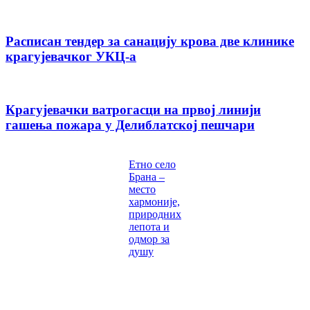
Расписан тендер за санацију крова две клинике
крагујевачког УКЦ-а
Крагујевачки ватрогасци на првој линији
гашења пожара у Делиблатској пешчари
Етно село
Брана –
место
хармоније,
природних
лепота и
одмор за
душу