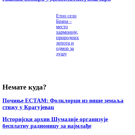
Етно село
Брана –
место
хармоније,
природних
лепота и
одмор за
душу
Немате куда?
Почиње ЕСТАМ: Фолклорци из више земаља
стижу у Крагујевац
Историјски архив Шумадије организује
бесплатну радионицу за најмлађе