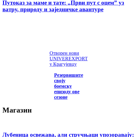
Путоказ за маме и тате: „Први пут с оцемˮ уз
ватру, природу и заједничке авантуре
Отворен нови
UNIVEREXPORT
у Крагујевцу
Резервишите
своју
боемску
епизоду ове
сезоне
Магазин
Лубеница освежава, али стручњаци упозоравају: