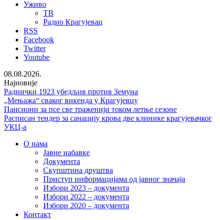
Уживо
ТВ
Радио Крагујевац
RSS
Facebook
Twitter
Youtube
08.08.2026.
Најновије
Раднички 1923 убедљив против Земуна
„Мењажа“ сваког викенда у Крагујевцу
Пансиони за псе све траженији током летње сезоне
Расписан тендер за санацију крова две клинике крагујевачког
УКЦ-а
О нама
Јавне набавке
Документа
Скупштина друштва
Приступ информацијама од јавног значаја
Избори 2023 – документа
Избори 2022 – документа
Избори 2020 – документа
Контакт