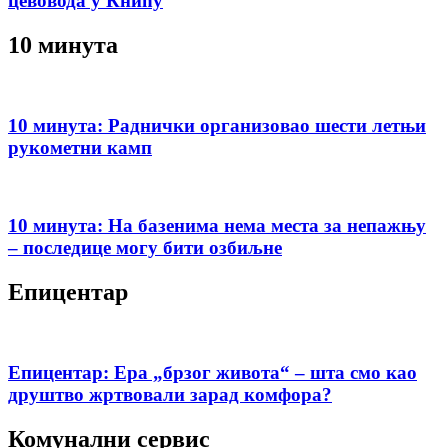
цевовода у Книћу
10 минута
10 минута: Раднички организовао шести летњи
рукометни камп
10 минута: На базенима нема места за непажњу
– последице могу бити озбиљне
Епицентар
Епицентар: Ера „брзог живота“ – шта смо као
друштво жртвовали зарад комфора?
Комунални сервис