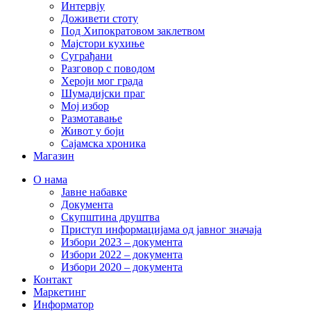
Интервју
Доживети стоту
Под Хипократовом заклетвом
Мајстори кухиње
Суграђани
Разговор с поводом
Хероји мог града
Шумадијски праг
Мој избор
Размотавање
Живот у боји
Сајамска хроника
Магазин
О нама
Јавне набавке
Документа
Скупштина друштва
Приступ информацијама од јавног значаја
Избори 2023 – документа
Избори 2022 – документа
Избори 2020 – документа
Контакт
Маркетинг
Информатор