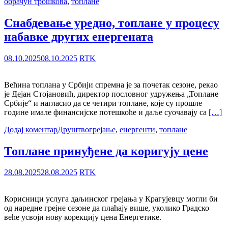
обрачун трошкова
,
топлане
Снабдевање уредно, топлане у процесу
набавке других енергената
08.10.2025
08.10.2025
RTK
Већина топлана у Србији спремна је за почетак сезоне, рекао
је Дејан Стојановић, директор пословног удружења „Топлане
Србије“ и нагласио да се четири топлане, које су прошле
године имале финансијске потешкоће и даље суочавају са
[…]
Додај коментар
Друштво
грејање
,
енергенти
,
топлане
Топлане принуђене да коригују цене
28.08.2025
28.08.2025
RTK
Корисници услуга даљинског грејања у Крагујевцу могли би
од наредне грејне сезоне да плаћају више, уколико Градско
веће усвоји нову корекцију цена Енергетике.