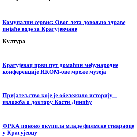
Комунални сервис: Овог лета довољно здраве
пијаће воде за Крагујевчане
Култура
Крагујевац први пут домаћин међународне
конференције ИКОМ-ове мреже музеја
Пријатељство које је обележило историју –
изложба о доктору Кости Динићу
ФРКА поново окупила младе филмске ствараоце
у Крагујевцу