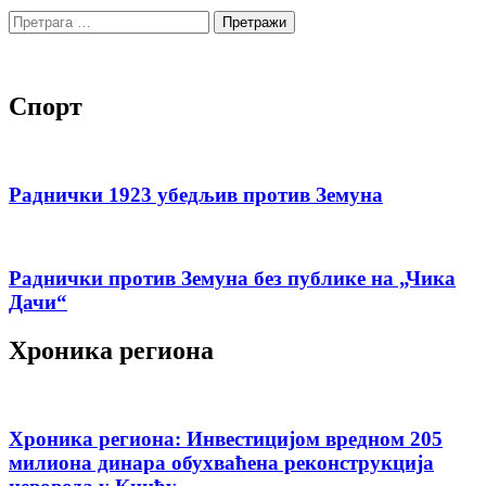
Претрага
за:
Спорт
Раднички 1923 убедљив против Земуна
Раднички против Земуна без публике на „Чика
Дачи“
Хроника региона
Хроника региона: Инвестицијом вредном 205
милиона динара обухваћена реконструкција