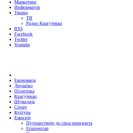
Маркетинг
Информатор
Уживо
ТВ
Радио Крагујевац
RSS
Facebook
Twitter
Youtube
Home
Економија
Друштво
Политика
Крагујевац
Шумадија
Спорт
Култура
Емисије
Путешествије до срца хоризонта
Епицентар