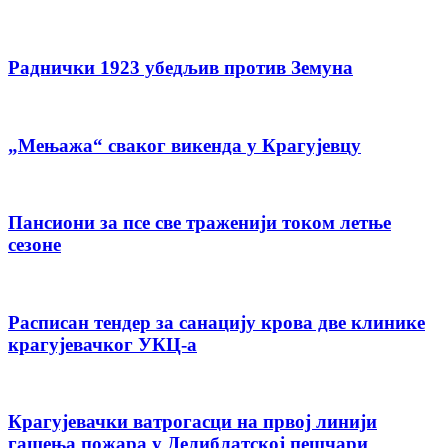
Раднички 1923 убедљив против Земуна
„Мењажа“ сваког викенда у Крагујевцу
Пансиони за псе све траженији током летње
сезоне
Расписан тендер за санацију крова две клинике
крагујевачког УКЦ-а
Крагујевачки ватрогасци на првој линији
гашења пожара у Делиблатској пешчари