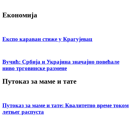
Економија
Експо караван стиже у Крагујевац
Вучић: Србија и Украјина значајно повећале
ниво трговинске размене
Путоказ за маме и тате
Путоказ за маме и тате: Квалитетно време током
летњег распуста