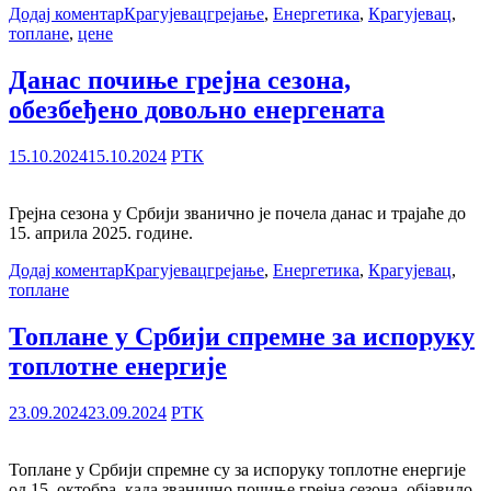
Додај коментар
Крагујевац
грејање
,
Енергетика
,
Крагујевац
,
топлане
,
цене
Данас почиње грејна сезона,
обезбеђено довољно енергената
15.10.2024
15.10.2024
РТК
Грејна сезона у Србији званично је почела данас и трајаће до
15. априла 2025. године.
Додај коментар
Крагујевац
грејање
,
Енергетика
,
Крагујевац
,
топлане
Топлане у Србији спремне за испоруку
топлотне енергије
23.09.2024
23.09.2024
РТК
Топлане у Србији спремне су за испоруку топлотне енергије
од 15. октобра, када званично почиње грејна сезона, објавило