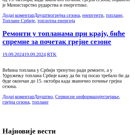
је Министарство рударства и енергетике.
Додај коментар
Друштво
грејна сезона
,
енергенти
,
топлане
,
Топлане Србије
,
топлотна енергија
Ремонти у топланама при крају, биће
спремне за почетак грејне сезоне
19.09.2024
19.09.2024
RTK
Већина топлана у Србији тренутно ради ремонте, а у
Удружењу топлана Србије кажу да би тај посао требало би да
буде окончан до 15. октобра када званично почиње грејна
сезона.
Додај коментар
Друштво
,
Сервисне информације
грејање
,
грејна сезона
,
топлане
Најновије вести