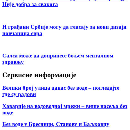
Није добра за свакога
И грађани Србије могу да гласају за нови дизајн
новчаница евра
Салса може да допринесе бољем менталном
здрављу
Сервисне информације
Велики број улица данас без воде – погледајте
где су радови
Хаварије на водоводној мрежи – више насеља без
воде
Без воде у Бресници, Станову и Баљковцу