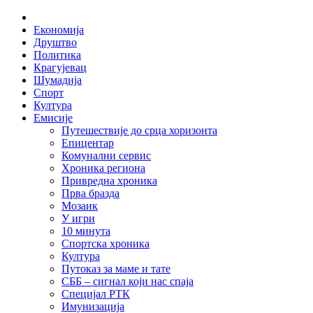
Skip
Home
to
Економија
content
Друштво
Политика
Крагујевац
Шумадија
Спорт
Култура
Емисије
Путешествије до срца хоризонта
Епицентар
Комунални сервис
Хроника региона
Привредна хроника
Прва бразда
Мозаик
У игри
10 минута
Спортска хроника
Култура
Путоказ за маме и тате
СББ – сигнал који нас спаја
Специјал РТК
Имунизација