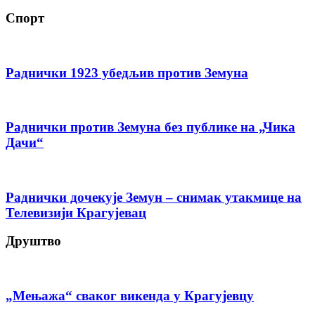
Спорт
Раднички 1923 убедљив против Земуна
Раднички против Земуна без публике на „Чика
Дачи“
Раднички дочекује Земун – снимак утакмице на
Телевизији Крагујевац
Друштво
„Мењажа“ сваког викенда у Крагујевцу