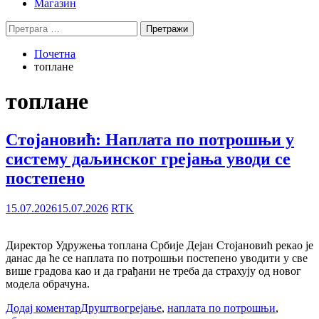
Магазин
Претрага
за:
Почетна
топлане
топлане
Стојановић: Наплата по потрошњи у
систему даљинског грејања уводи се
постепено
15.07.2026
15.07.2026
RTK
Директор Удружења топлана Србије Дејан Стојановић рекао је
данас да ће се наплата по потрошњи постепено уводити у све
више градова као и да грађани не треба да страхују од новог
модела обрачуна.
Додај коментар
Друштво
грејање
,
наплата по потрошњи
,