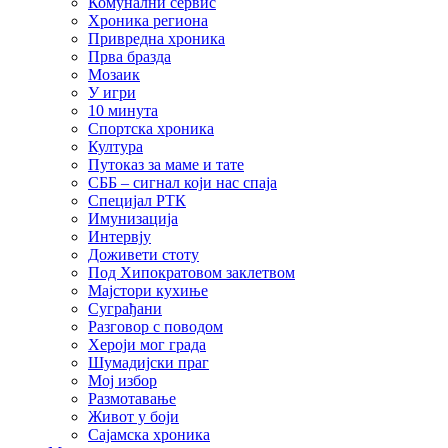
Комунални сервис
Хроника региона
Привредна хроника
Прва бразда
Мозаик
У игри
10 минута
Спортска хроника
Култура
Путоказ за маме и тате
СББ – сигнал који нас спаја
Специјал РТК
Имунизација
Интервју
Доживети стоту
Под Хипократовом заклетвом
Мајстори кухиње
Суграђани
Разговор с поводом
Хероји мог града
Шумадијски праг
Мој избор
Размотавање
Живот у боји
Сајамска хроника