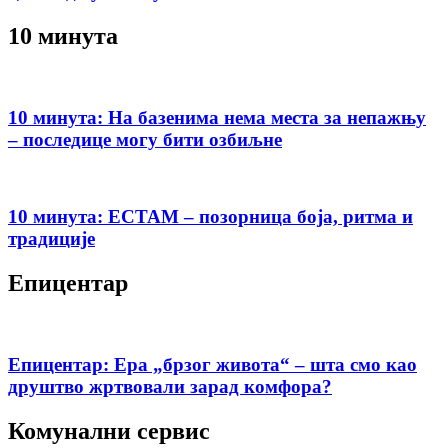
10 минута
10 минута: На базенима нема места за непажњу
– последице могу бити озбиљне
10 минута: ЕСТАМ – позорница боја, ритма и
традиције
Епицентар
Епицентар: Ера „брзог живота“ – шта смо као
друштво жртвовали зарад комфора?
Комунални сервис