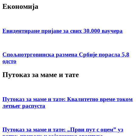
Економија
Евидентиране пријаве за свих 30.000 ваучера
Спољнотрговинска размена Србије порасла 5,8
одсто
Путоказ за маме и тате
Путоказ за маме и тате: Квалитетно време током
летњег распуста
Путоказ за маме и тате: „Први пут с оцемˮ уз