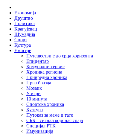
Skip
Home
to
Економија
content
Друштво
Политика
Крагујевац
Шумадија
Спорт
Култура
Емисије
Путешествије до срца хоризонта
Епицентар
Комунални сервис
Хроника региона
Привредна хроника
Прва бразда
Мозаик
У игри
10 минута
Спортска хроника
Култура
Путоказ за маме и тате
СББ – сигнал који нас спаја
Специјал РТК
Имунизација