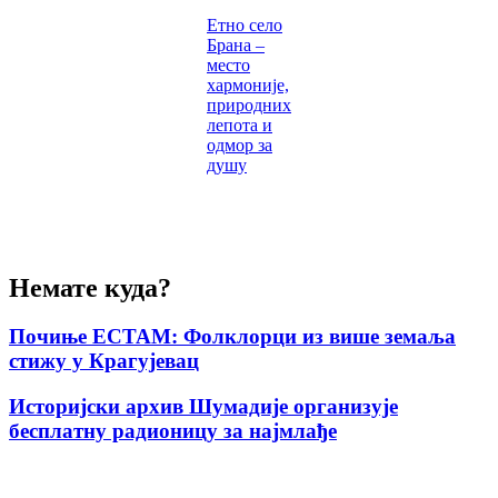
Етно село
Брана –
место
хармоније,
природних
лепота и
одмор за
душу
Немате куда?
Почиње ЕСТАМ: Фолклорци из више земаља
стижу у Крагујевац
Историјски архив Шумадије организује
бесплатну радионицу за најмлађе