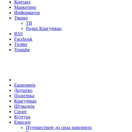
Контакт
Маркетинг
Информатор
Уживо
ТВ
Радио Крагујевац
RSS
Facebook
Twitter
Youtube
Home
Економија
Друштво
Политика
Крагујевац
Шумадија
Спорт
Култура
Емисије
Путешествије до срца хоризонта