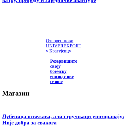
ватру, природу и заједничке авантуре
Отворен нови
UNIVEREXPORT
у Крагујевцу
Резервишите
своју
боемску
епизоду ове
сезоне
Магазин
Лубеница освежава, али стручњаци упозоравају:
Није добра за свакога