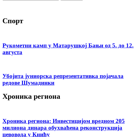
за:
Спорт
Рукометни камп у Матарушкој Бањи од 5. до 12.
августа
Убојита јуниорска репрезентативка појачала
редове Шумадинки
Хроника региона
Хроника региона: Инвестицијом вредном 205
милиона динара обухваћена реконструкција
цевовода у Книћу