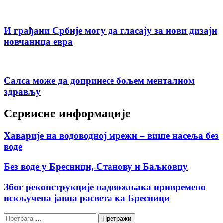
И грађани Србије могу да гласају за нови дизајн
новчаница евра
Салса може да допринесе бољем менталном
здрављу
Сервисне информације
Хаварије на водоводној мрежи – више насеља без
воде
Без воде у Бресници, Станову и Баљковцу
Због реконструкције надвожњака привремено
искључена јавна расвета ка Бресници
Претрага