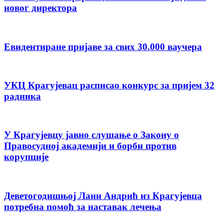
новог директора
Евидентиране пријаве за свих 30.000 ваучера
УКЦ Крагујевац расписао конкурс за пријем 32
радника
У Крагујевцу јавно слушање о Закону о
Правосудној академији и борби против
корупције
Деветогодишњој Лани Андрић из Крагујевца
потребна помоћ за наставак лечења