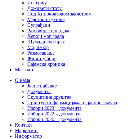
Интервју
Доживети стоту
Под Хипократовом заклетвом
Мајстори кухиње
Суграђани
Разговор с поводом
Хероји мог града
Шумадијски праг
Мој избор
Размотавање
Живот у боји
Сајамска хроника
Магазин
О нама
Јавне набавке
Документа
Скупштина друштва
Приступ информацијама од јавног значаја
Избори 2023 – документа
Избори 2022 – документа
Избори 2020 – документа
Контакт
Маркетинг
Информатор