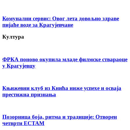
Комунални сервис: Овог лета довољно здраве
пијаће воде за Крагујевчане
Култура
ФРКА поново окупила младе филмске ствараоце
у Крагујевцу
Књижевни клуб из Кнића ниже успехе и осваја
престижна признања
Позорница боја, ритма и традиције: Отворен
четврти ЕСТАМ