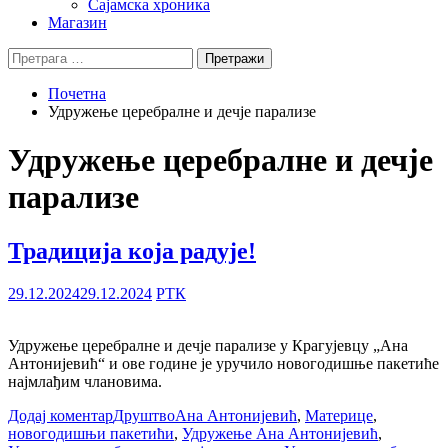
Сајамска хроника
Магазин
Претрага
за:
Почетна
Удружење церебралне и дечје парализе
Удружење церебралне и дечје
парализе
Традиција која радује!
29.12.2024
29.12.2024
РТК
Удружење церебралне и дечје парализе у Крагујевцу „Ана
Антонијевић“ и ове године је уручило новогодишње пакетиће
најмлађим члановима.
Додај коментар
Друштво
Ана Антонијевић
,
Материце
,
новогодишњи пакетићи
,
Удружење Ана Антонијевић
,