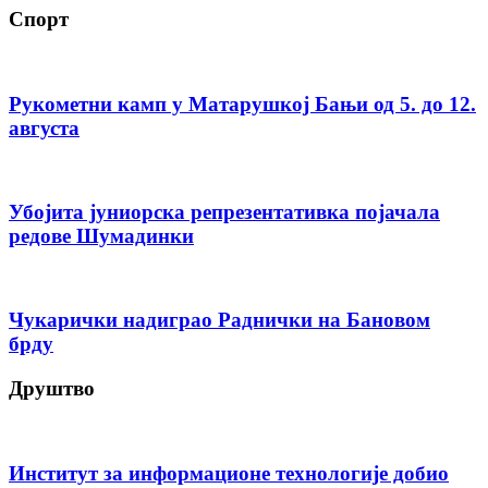
Спорт
Рукометни камп у Матарушкој Бањи од 5. до 12.
августа
Убојита јуниорска репрезентативка појачала
редове Шумадинки
Чукарички надиграо Раднички на Бановом
брду
Друштво
Институт за информационе технологије добио