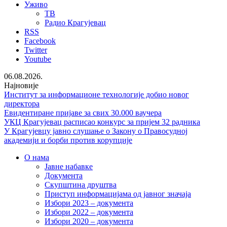
Уживо
ТВ
Радио Крагујевац
RSS
Facebook
Twitter
Youtube
06.08.2026.
Најновије
Институт за информационе технологије добио новог
директора
Евидентиране пријаве за свих 30.000 ваучера
УКЦ Крагујевац расписао конкурс за пријем 32 радника
У Крагујевцу јавно слушање о Закону о Правосудној
академији и борби против корупције
О нама
Јавне набавке
Документа
Скупштина друштва
Приступ информацијама од јавног значаја
Избори 2023 – документа
Избори 2022 – документа
Избори 2020 – документа