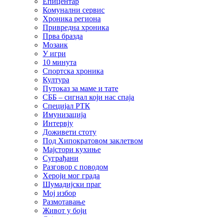
Епицентар
Комунални сервис
Хроника региона
Привредна хроника
Прва бразда
Мозаик
У игри
10 минута
Спортска хроника
Култура
Путоказ за маме и тате
СББ – сигнал који нас спаја
Специјал РТК
Имунизација
Интервју
Доживети стоту
Под Хипократовом заклетвом
Мајстори кухиње
Суграђани
Разговор с поводом
Хероји мог града
Шумадијски праг
Мој избор
Размотавање
Живот у боји