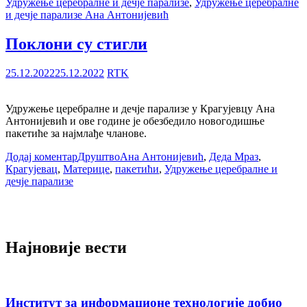
Удружење церебралне и дечје парализе
,
Удружење церебралне
и дечје парализе Ана Антонијевић
Поклони су стигли
25.12.2022
25.12.2022
RTK
Удружење церебралне и дечје парализе у Крагујевцу Ана
Антонијевић и ове године је обезбедило новогодишње
пакетиће за најмлађе чланове.
Додај коментар
Друштво
Ана Антонијевић
,
Деда Мраз
,
Крагујевац
,
Материце
,
пакетићи
,
Удружење церебралне и
дечје парализе
Најновије вести
Институт за информационе технологије добио