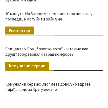
10 минута: На базенима нема места за непажњу –
последице могу бити озбиљне
Епицентар
Епицентар: Ера „брзог живота“ – шта смо као
друштво жртвовали зарад комфора?
Комунални сервис
Комунални сервис: Овог лета довољно здраве
пијаће воде за Крагујевчане