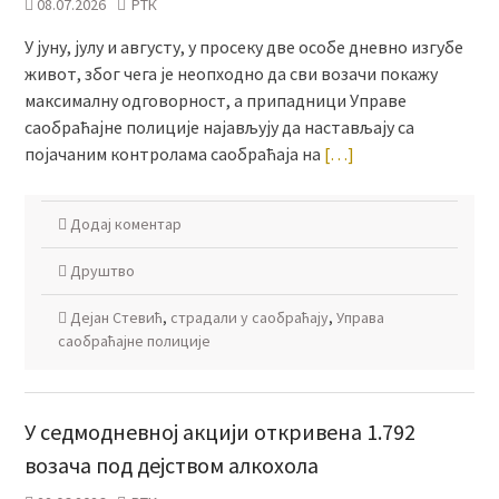
08.07.2026
РТК
У јуну, јулу и августу, у просеку две особе дневно изгубе
живот, због чега је неопходно да сви возачи покажу
максималну одговорност, а припадници Управе
саобраћајне полиције најављују да настављају са
појачаним контролама саобраћаја на
[…]
Додај коментар
Друштво
Дејан Стевић
,
страдали у саобраћају
,
Управа
саобраћајне полиције
У седмодневној акцији откривена 1.792
возача под дејством алкохола