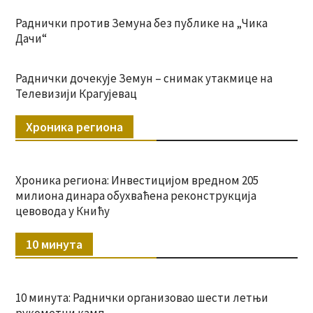
Раднички против Земуна без публике на „Чика
Дачи“
Раднички дочекује Земун – снимак утакмице на
Телевизији Крагујевац
Хроника региона
Хроника региона: Инвестицијом вредном 205
милиона динара обухваћена реконструкција
цевовода у Книћу
10 минута
10 минута: Раднички организовао шести летњи
рукометни камп