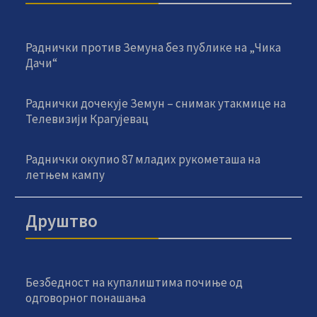
Раднички против Земуна без публике на „Чика
Дачи“
Раднички дочекује Земун – снимак утакмице на
Телевизији Крагујевац
Раднички окупио 87 младих рукометаша на
летњем кампу
Друштво
Безбедност на купалиштима почиње од
одговорног понашања