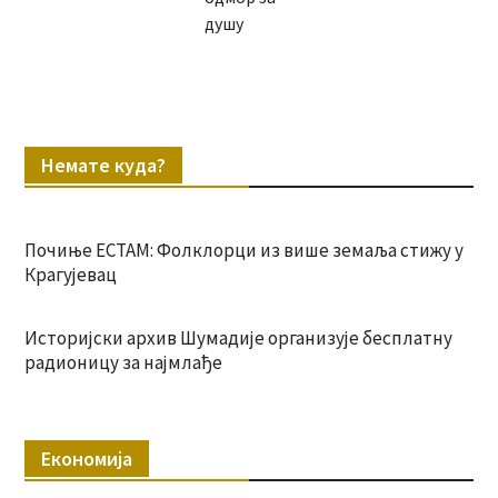
душу
Немате куда?
Почиње ЕСТАМ: Фолклорци из више земаља стижу у
Крагујевац
Историјски архив Шумадије организује бесплатну
радионицу за најмлађе
Економија