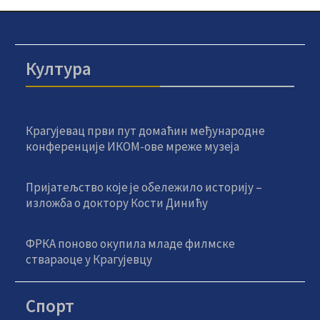
Култура
Крагујевац први пут домаћин међународне
конференције ИКОМ-ове мреже музеја
Пријатељство које је обележило историју –
изложба о доктору Кости Динићу
ФРКА поново окупила младе филмске
ствараоце у Крагујевцу
Спорт