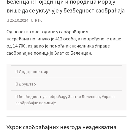
Беленцан: Појединци и породица морају
више да се укључује у безбедност саобраћаја
25.10.2024
RTK
Од почетка ове године у саобраћајним
несрећама погинуло је 412 особа, а повређено је више
од 14.700, изјавио је помоћник начелника Управе
саобраћајне полиције Златко Беленцан.
Додај коментар
Друштво
безбедност у саобраћају
,
Златко Беленцан
,
Управа
саобраћајне полиције
Узрок саобраћајних незгода неадекватна