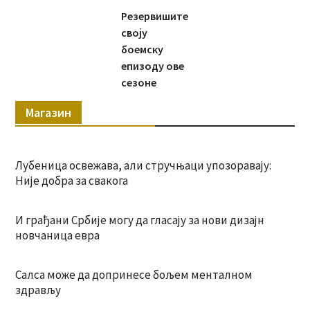
Резервишите
своју
боемску
епизоду ове
сезоне
Магазин
Лубеница освежава, али стручњаци упозоравају:
Није добра за свакога
И грађани Србије могу да гласају за нови дизајн
новчаница евра
Салса може да допринесе бољем менталном
здрављу