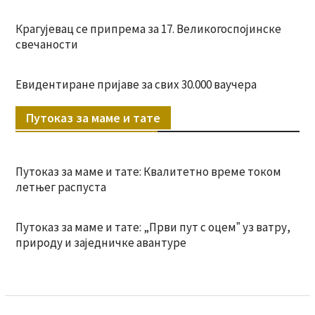
Крагујевац се припрема за 17. Великогоспојинске
свечаности
Евидентиране пријаве за свих 30.000 ваучера
Путоказ за маме и тате
Путоказ за маме и тате: Квалитетно време током
летњег распуста
Путоказ за маме и тате: „Први пут с оцемˮ уз ватру,
природу и заједничке авантуре