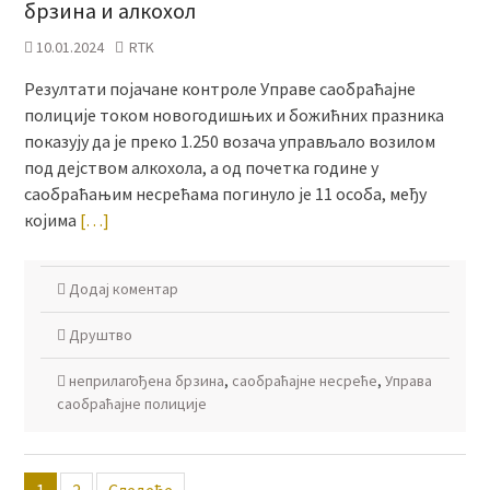
брзина и алкохол
10.01.2024
RTK
Резултати појачане контроле Управе саобраћајне
полиције током новогодишњих и божићних празника
показују да је преко 1.250 возача управљало возилом
под дејством алкохола, а од почетка године у
саобраћањим несрећама погинуло је 11 особа, међу
којима
[…]
Додај коментар
Друштво
неприлагођена брзина
,
саобраћајне несреће
,
Управа
саобраћајне полиције
Пагинација