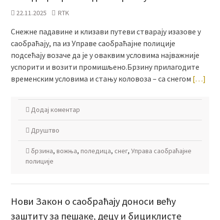
22.11.2025
RTK
Снежне падавине и клизави путеви стварају изазове у
саобраћају, па из Управе саобраћајне полиције
подсећају возаче да је у оваквим условима најважније
успорити и возити промишљено.Брзину прилагодите
временским условима и стању коловоза – са снегом
[…]
Додај коментар
Друштво
брзина
,
вожња
,
поледица
,
снег
,
Управа саобраћајне
полиције
Нови Закон о саобраћају доноси већу
заштиту за пешаке, децу и бициклисте