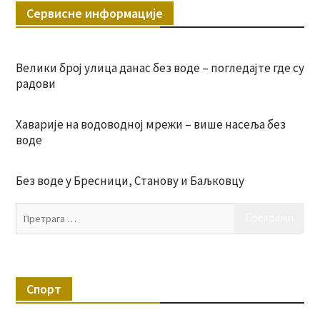
Сервисне информације
Велики број улица данас без воде – погледајте где су
радови
Хаварије на водоводној мрежи – више насеља без
воде
Без воде у Бресници, Станову и Баљковцу
Пр
за:
Спорт