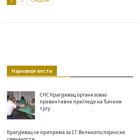
1
2
Следеће
чланака
Најновије вести
СНС Крагујевац организовао
превентивне прегледе на Ђачком
тргу
Крагујевац се припрема за 17. Великогоспојинске
свечаности