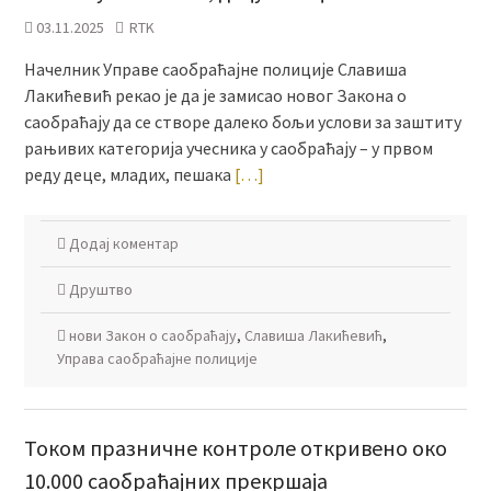
03.11.2025
RTK
Начелник Управе саобраћајне полиције Славиша
Лакићевић рекао је да је замисао новог Закона о
саобраћају да се створе далеко бољи услови за заштиту
рањивих категорија учесника у саобраћају – у првом
реду деце, младих, пешака
[…]
Додај коментар
Друштво
нови Закон о саобраћају
,
Славиша Лакићевић
,
Управа саобраћајне полиције
Током празничне контроле откривено око
10.000 саобраћајних прекршаја