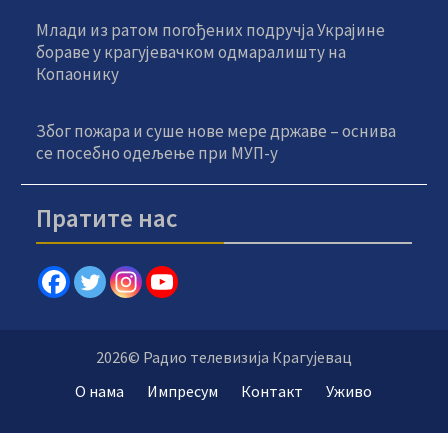
Млади из ратом погођених подручја Украјине
бораве у крагујевачком одмаралишту на
Копаонику
Због пожара и суше нове мере државе – оснива
се посебно одељење при МУП-у
Пратите нас
2026© Радио телевизија Крагујевац
О нама
Импресум
Контакт
Уживо