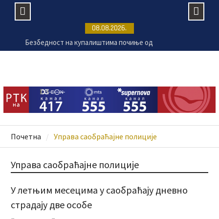
Skip
08.08.2026.
to
Безбедност на купалиштима почиње од
content
одговорног понашања
СНС Крагујевац организовао превентивне
прегледе на Ђачком тргу
Крагујевац се припрема за 17.
Великогоспојинске свечаности
Раднички против Земуна без публике на „Чика
Дачи“
Почетна
Управа саобраћајне полиције
Управа саобраћајне полиције
У летњим месецима у саобраћају дневно
страдају две особе