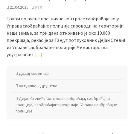
21.04.2025
РТК
Током појачане празничне контроле саобраћаја коју
Управа саобраћајне полиције спроводи на територији
наше земље, за три дана откривено је око 10.000
прекршаја, рекао је за Танјуг потпуковник Дејан Стевић
из Управе саобраћајне полиције Министарства
унутрашњих
[…]
Додај коментар
Актуелно
,
Друштво
Дејан Стевић
,
контрола саобраћаја
,
саобраћајна
полиција
,
саобраћајни прекршаји
,
Управа саобраћајне
полиције