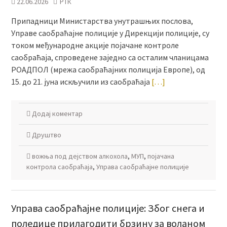
22.06.2026
РТК
Припадници Министарства унутрашњих послова,
Управе саобраћајне полиције у Дирекцији полиције, су
током међународне акције појачане контроле
саобраћаја, спроведене заједно са осталим чланицама
РОАДПОЛ (мрежа саобраћајних полиција Европе), од
15. до 21. јуна искључили из саобраћаја
[…]
Додај коментар
Друштво
вожња под дејством алкохола
,
МУП
,
појачана
контрола саобраћаја
,
Управа саобраћајне полиције
Управа саобраћајне полиције: Због снега и
поледице прилагодити брзину за воланом