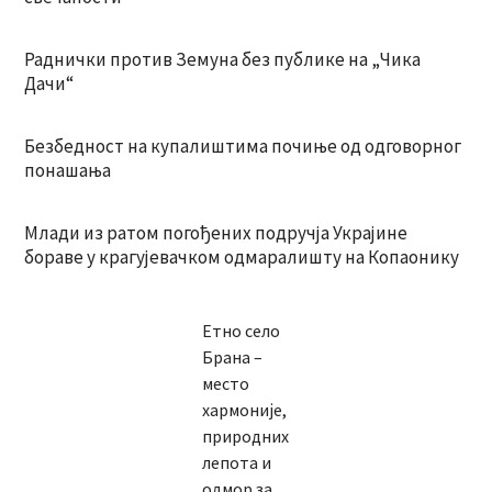
Раднички против Земуна без публике на „Чика
Дачи“
Безбедност на купалиштима почиње од одговорног
понашања
Млади из ратом погођених подручја Украјине
бораве у крагујевачком одмаралишту на Копаонику
Етно село
Брана –
место
хармоније,
природних
лепота и
одмор за