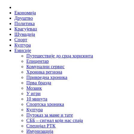
Skip
Home
to
Економија
content
Друштво
Политика
Крагујевац
Шумадија
Спорт
Култура
Емисије
Путешествије до срца хоризонта
Епицентар
Комунални сервис
Хроника региона
Привредна хроника
Прва бразда
Мозаик
У игри
10 минута
Спортска хроника
Култура
Путоказ за маме и тате
СББ – сигнал који нас спаја
Специјал РТК
Имунизација