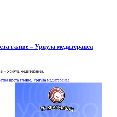
ста гљиве – Урнула медитеранеа
ве – Урнула медитеранеа.
ретка врста гљиве
,
Урнула медитеранеа