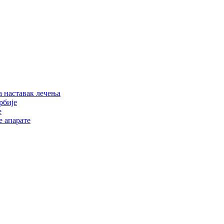
 наставак лечења
рбије
е
е апарате