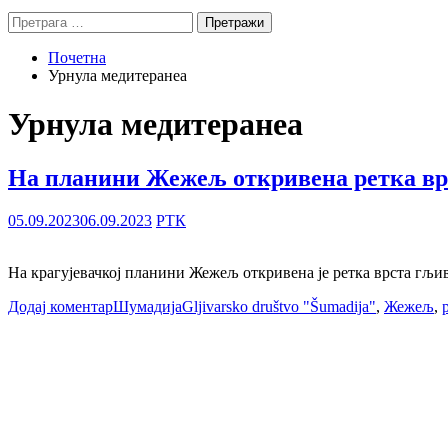
Претрага
за:
Почетна
Урнула медитеранеа
Урнула медитеранеа
На планини Жежељ откривена ретка вр
05.09.2023
06.09.2023
РТК
На крагујевачкој планини Жежељ откривена је ретка врста гљи
Додај коментар
Шумадија
Gljivarsko društvo "Šumadija"
,
Жежељ
,