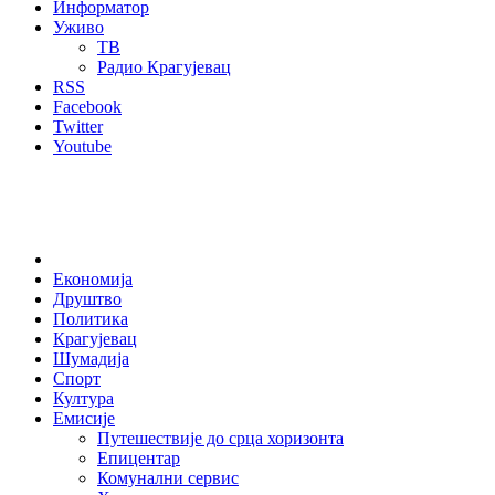
Информатор
Уживо
ТВ
Радио Крагујевац
RSS
Facebook
Twitter
Youtube
Home
Економија
Друштво
Политика
Крагујевац
Шумадија
Спорт
Култура
Емисије
Путешествије до срца хоризонта
Епицентар
Комунални сервис