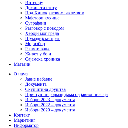
Интервју
Доживети стоту
Под Хипократовом заклетвом
Мајстори кухиње
Суграђани
Разговор с поводом
Хероји мог града
Шумадијски праг
Мој избор
Размотавање
Живот у боји
Сајамска хроника
Магазин
О нама
Јавне набавке
Документа
Скупштина друштва
Приступ информацијама од јавног значаја
Избори 2023 – документа
Избори 2022 – документа
Избори 2020 – документа
Контакт
Маркетинг
Информатор