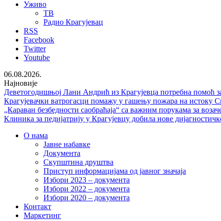
Уживо
ТВ
Радио Крагујевац
RSS
Facebook
Twitter
Youtube
06.08.2026.
Најновије
Деветогодишњој Лани Андрић из Крагујевца потребна помоћ за
Крагујевачки ватрогасци помажу у гашењу пожара на истоку С
„Караван безбедности саобраћаја“ са важним порукама за возач
Клиника за педијатрију у Крагујевцу добила нове дијагностичк
О нама
Јавне набавке
Документа
Скупштина друштва
Приступ информацијама од јавног значаја
Избори 2023 – документа
Избори 2022 – документа
Избори 2020 – документа
Контакт
Маркетинг