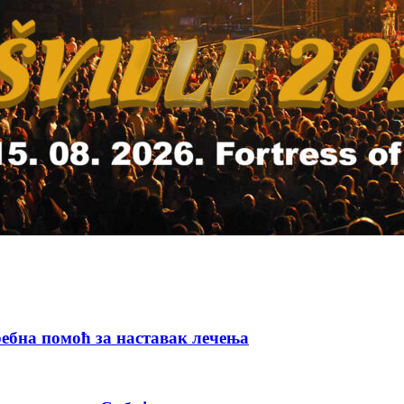
ебна помоћ за наставак лечења