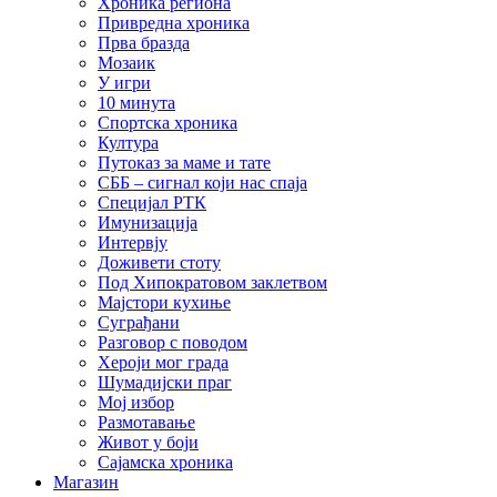
Хроника региона
Привредна хроника
Прва бразда
Мозаик
У игри
10 минута
Спортска хроника
Култура
Путоказ за маме и тате
СББ – сигнал који нас спаја
Специјал РТК
Имунизација
Интервју
Доживети стоту
Под Хипократовом заклетвом
Мајстори кухиње
Суграђани
Разговор с поводом
Хероји мог града
Шумадијски праг
Мој избор
Размотавање
Живот у боји
Сајамска хроника
Магазин