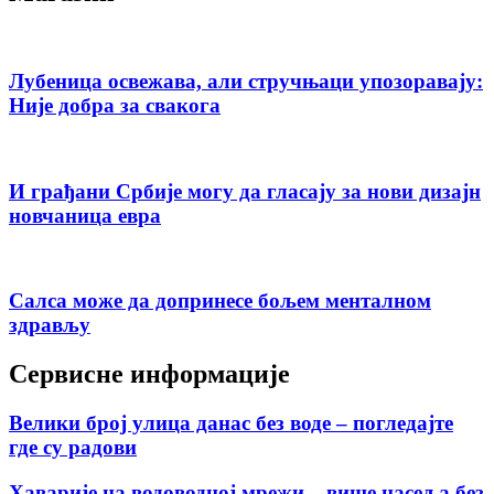
Лубеница освежава, али стручњаци упозоравају:
Није добра за свакога
И грађани Србије могу да гласају за нови дизајн
новчаница евра
Салса може да допринесе бољем менталном
здрављу
Сервисне информације
Велики број улица данас без воде – погледајте
где су радови
Хаварије на водоводној мрежи – више насеља без