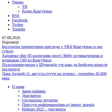
Уживо
ТВ
Радио Крагујевац
RSS
Facebook
Twitter
Youtube
07.08.2026.
Најновије
Бесплатни превентивни прегледи у УКЦ Крагујевац и ове
суботе
Хапшење због 85 килограма дроге: Међу осумњиченима и
мушкарац (38) из Крагујевца
Пољопривредници у Шумадији уче како да безбедно користе
пестициде
Лана Андрић 11. августа путује на лечење – потребно 45.000
евра
О нама
Јавне набавке
Документа
Скупштина друштва
Приступ информацијама од јавног значаја
Избори 2023 – документа