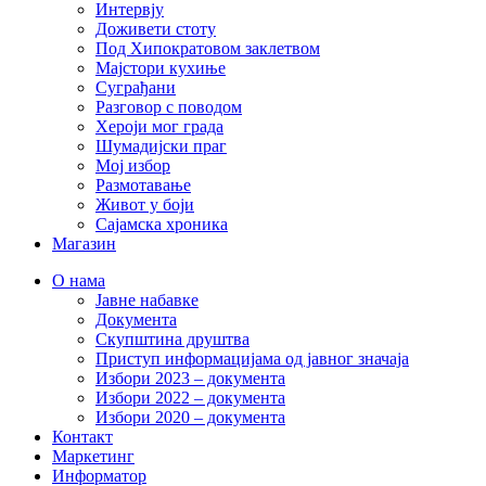
Интервју
Доживети стоту
Под Хипократовом заклетвом
Мајстори кухиње
Суграђани
Разговор с поводом
Хероји мог града
Шумадијски праг
Мој избор
Размотавање
Живот у боји
Сајамска хроника
Магазин
О нама
Јавне набавке
Документа
Скупштина друштва
Приступ информацијама од јавног значаја
Избори 2023 – документа
Избори 2022 – документа
Избори 2020 – документа
Контакт
Маркетинг
Информатор