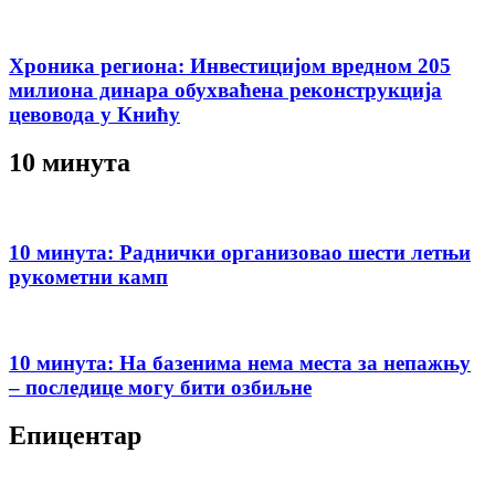
Хроника региона: Инвестицијом вредном 205
милиона динара обухваћена реконструкција
цевовода у Книћу
10 минута
10 минута: Раднички организовао шести летњи
рукометни камп
10 минута: На базенима нема места за непажњу
– последице могу бити озбиљне
Епицентар