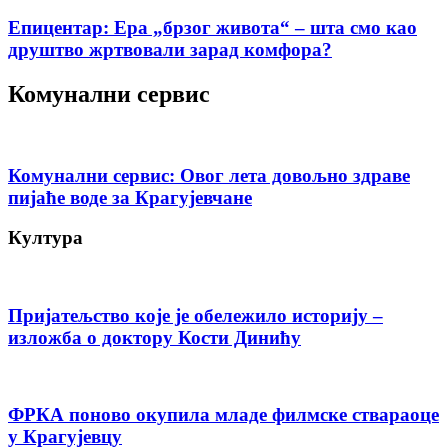
Епицентар: Ера „брзог живота“ – шта смо као
друштво жртвовали зарад комфора?
Комунални сервис
Комунални сервис: Овог лета довољно здраве
пијаће воде за Крагујевчане
Култура
Пријатељство које је обележило историју –
изложба о доктору Кости Динићу
ФРКА поново окупила младе филмске ствараоце
у Крагујевцу