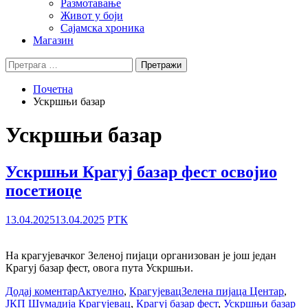
Размотавање
Живот у боји
Сајамска хроника
Магазин
Претрага
за:
Почетна
Ускршњи базар
Ускршњи базар
Ускршњи Крагуј базар фест освојио
посетиоце
13.04.2025
13.04.2025
РТК
На крагујевачког Зеленој пијаци организован је још један
Крагуј базар фест, овога пута Ускршњи.
Додај коментар
Актуелно
,
Крагујевац
Зелена пијаца Центар
,
ЈКП Шумадија Крагујевац
,
Крагуј базар фест
,
Ускршњи базар