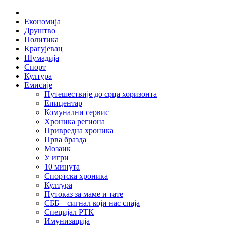
Skip
Home
to
Економија
content
Друштво
Политика
Крагујевац
Шумадија
Спорт
Култура
Емисије
Путешествије до срца хоризонта
Епицентар
Комунални сервис
Хроника региона
Привредна хроника
Прва бразда
Мозаик
У игри
10 минута
Спортска хроника
Култура
Путоказ за маме и тате
СББ – сигнал који нас спаја
Специјал РТК
Имунизација