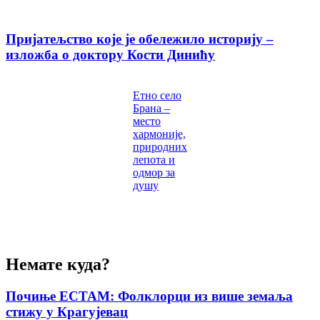
Пријатељство које је обележило историју –
изложба о доктору Кости Динићу
Етно село
Брана –
место
хармоније,
природних
лепота и
одмор за
душу
Немате куда?
Почиње ЕСТАМ: Фолклорци из више земаља
стижу у Крагујевац