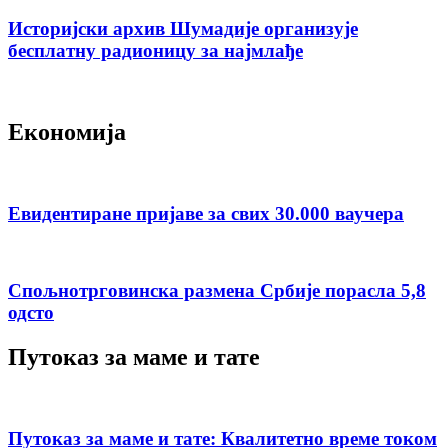
Историјски архив Шумадије организује
бесплатну радионицу за најмлађе
Економија
Евидентиране пријаве за свих 30.000 ваучера
Спољнотрговинска размена Србије порасла 5,8
одсто
Путоказ за маме и тате
Путоказ за маме и тате: Квалитетно време током