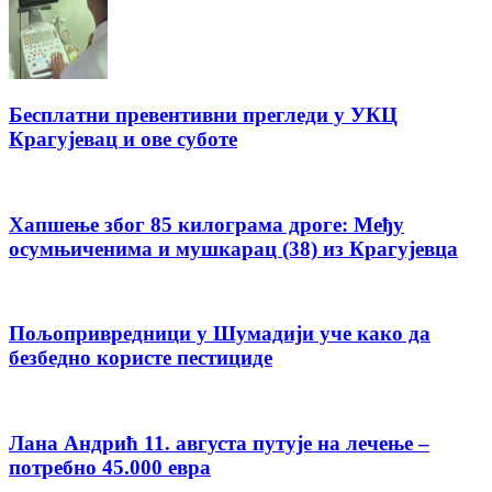
Бесплатни превентивни прегледи у УКЦ
Крагујевац и ове суботе
Хапшење због 85 килограма дроге: Међу
осумњиченима и мушкарац (38) из Крагујевца
Пољопривредници у Шумадији уче како да
безбедно користе пестициде
Лана Андрић 11. августа путује на лечење –
потребно 45.000 евра