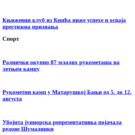
Књижевни клуб из Кнића ниже успехе и осваја
престижна признања
Спорт
Раднички окупио 87 младих рукометаша на
летњем кампу
Рукометни камп у Матарушкој Бањи од 5. до 12.
августа
Убојита јуниорска репрезентативка појачала
редове Шумадинки