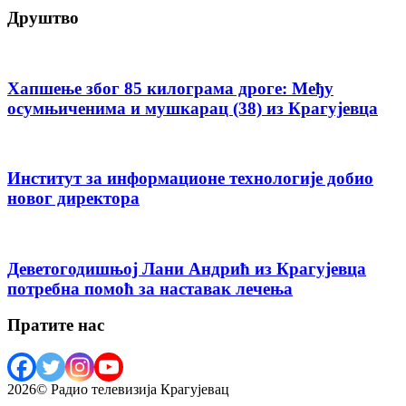
Друштво
Хапшење због 85 килограма дроге: Међу
осумњиченима и мушкарац (38) из Крагујевца
Институт за информационе технологије добио
новог директора
Деветогодишњој Лани Андрић из Крагујевца
потребна помоћ за наставак лечења
Пратите нас
2026© Радио телевизија Крагујевац