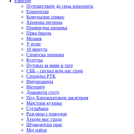
Емисије
Путешествије до срца хоризонта
Епицентар
Комунални сервис
Хроника региона
Привредна хроника
Прва бразда
Мозаик
У игри
10 минута
Спортска хроника
Култура
Путоказ за маме и тате
СББ – сигнал који нас спаја
Специјал РТК
Имунизација
Интервју
Доживети стоту
Под Хипократовом заклетвом
Мајстори кухиње
Суграђани
Разговор с поводом
Хероји мог града
Шумадијски праг
Мој избор