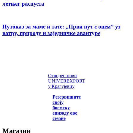
летњег распуста
Путоказ за маме и тате: „Први пут с оцемˮ уз
ватру, природу и заједничке авантуре
Отворен нови
UNIVEREXPORT
у Крагујевцу
Резервишите
своју
боемску
епизоду ове
сезоне
Магазин