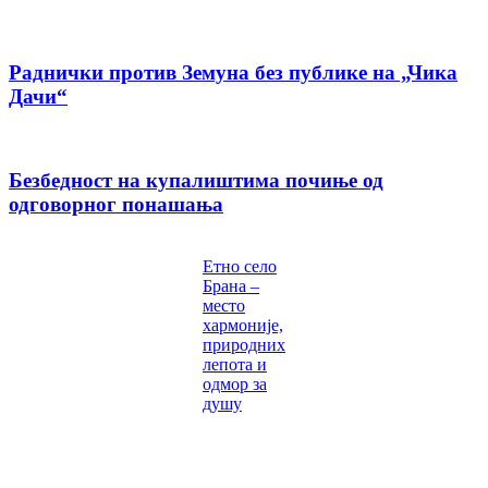
Раднички против Земуна без публике на „Чика
Дачи“
Безбедност на купалиштима почиње од
одговорног понашања
Етно село
Брана –
место
хармоније,
природних
лепота и
одмор за
душу