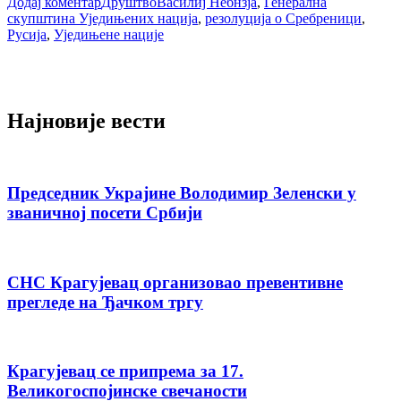
Додај коментар
Друштво
Василиј Небнзја
,
Генерална
скупштина Уједињених нација
,
резолуција о Сребреници
,
Русија
,
Уједињене нације
Најновије вести
Председник Украјине Володимир Зеленски у
званичној посети Србији
СНС Крагујевац организовао превентивне
прегледе на Ђачком тргу
Крагујевац се припрема за 17.
Великогоспојинске свечаности