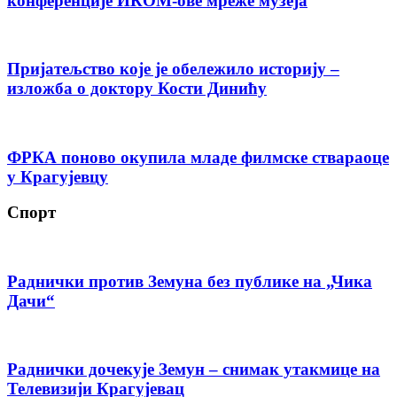
конференције ИКОМ-ове мреже музеја
Пријатељство које је обележило историју –
изложба о доктору Кости Динићу
ФРКА поново окупила младе филмске ствараоце
у Крагујевцу
Спорт
Раднички против Земуна без публике на „Чика
Дачи“
Раднички дочекује Земун – снимак утакмице на
Телевизији Крагујевац