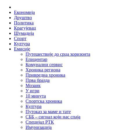
Skip
Home
to
Економија
content
Друштво
Политика
Крагујевац
Шумадија
Спорт
Култура
Емисије
Путешествије до срца хоризонта
Епицентар
Комунални сервис
Хроника региона
Привредна хроника
Прва бразда
Мозаик
У игри
10 минута
Спортска хроника
Култура
Путоказ за маме и тате
СББ – сигнал који нас спаја
Специјал РТК
Имунизација