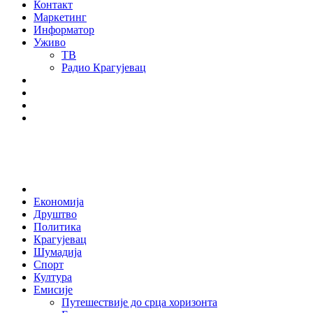
Контакт
Маркетинг
Информатор
Уживо
ТВ
Радио Крагујевац
RSS
Facebook
Twitter
Youtube
Home
Економија
Друштво
Политика
Крагујевац
Шумадија
Спорт
Култура
Емисије
Путешествије до срца хоризонта