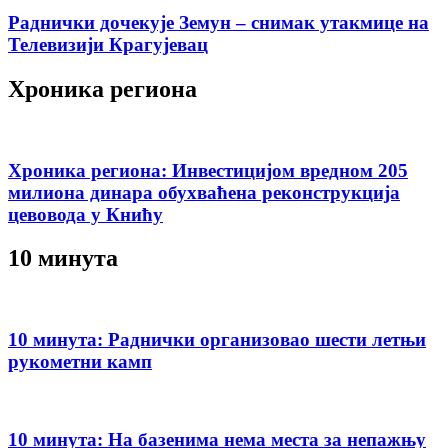
Раднички дочекује Земун – снимак утакмице на
Телевизији Крагујевац
Хроника региона
Хроника региона: Инвестицијом вредном 205
милиона динара обухваћена реконструкција
цевовода у Книћу
10 минута
10 минута: Раднички организовао шести летњи
рукометни камп
10 минута: На базенима нема места за непажњу