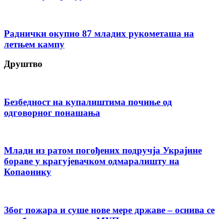
Раднички окупио 87 младих рукометаша на
летњем кампу
Друштво
Безбедност на купалиштима почиње од
одговорног понашања
Млади из ратом погођених подручја Украјине
бораве у крагујевачком одмаралишту на
Копаонику
Због пожара и суше нове мере државе – оснива се