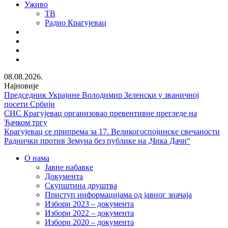
Уживо
ТВ
Радио Крагујевац
RSS
Facebook
Twitter
Youtube
08.08.2026.
Најновије
Председник Украјине Володимир Зеленски у званичној
посети Србији
СНС Крагујевац организовао превентивне прегледе на
Ђачком тргу
Крагујевац се припрема за 17. Великогоспојинске свечаности
Раднички против Земуна без публике на „Чика Дачи“
О нама
Јавне набавке
Документа
Скупштина друштва
Приступ информацијама од јавног значаја
Избори 2023 – документа
Избори 2022 – документа
Избори 2020 – документа