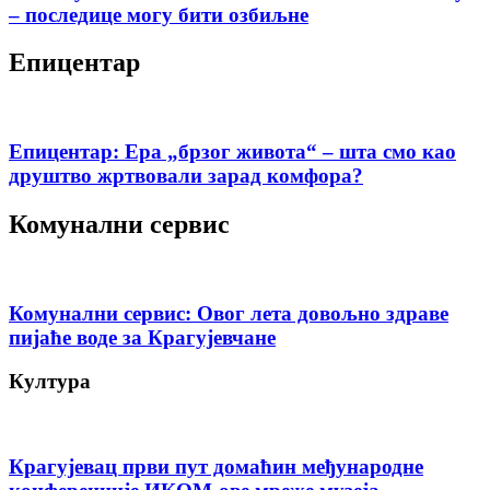
– последице могу бити озбиљне
Епицентар
Епицентар: Ера „брзог живота“ – шта смо као
друштво жртвовали зарад комфора?
Комунални сервис
Комунални сервис: Овог лета довољно здраве
пијаће воде за Крагујевчане
Култура
Крагујевац први пут домаћин међународне