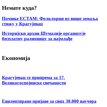
Немате куда?
Почиње ЕСТАМ: Фолклорци из више земаља
стижу у Крагујевац
Историјски архив Шумадије организује
бесплатну радионицу за најмлађе
Економија
Крагујевац се припрема за 17.
Великогоспојинске свечаности
Евидентиране пријаве за свих 30.000 ваучера