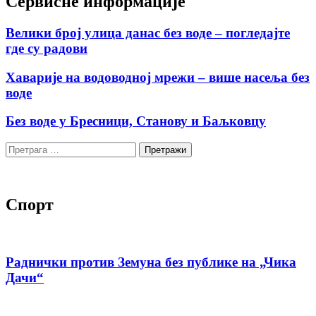
Сервисне информације
Велики број улица данас без воде – погледајте
где су радови
Хаварије на водоводној мрежи – више насеља без
воде
Без воде у Бресници, Станову и Баљковцу
Претрага
за:
Спорт
Раднички против Земуна без публике на „Чика
Дачи“