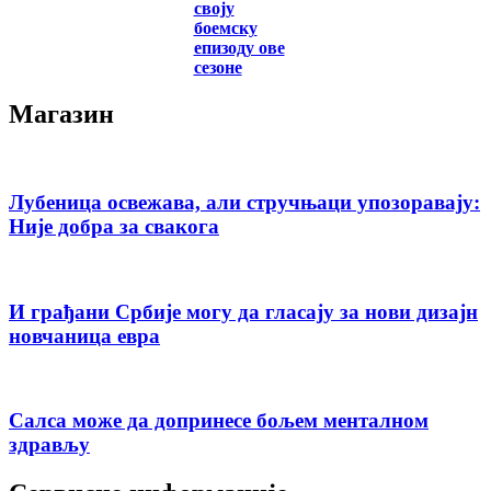
своју
боемску
епизоду ове
сезоне
Магазин
Лубеница освежава, али стручњаци упозоравају:
Није добра за свакога
И грађани Србије могу да гласају за нови дизајн
новчаница евра
Салса може да допринесе бољем менталном
здрављу