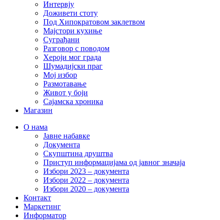
Интервју
Доживети стоту
Под Хипократовом заклетвом
Мајстори кухиње
Суграђани
Разговор с поводом
Хероји мог града
Шумадијски праг
Мој избор
Размотавање
Живот у боји
Сајамска хроника
Магазин
О нама
Јавне набавке
Документа
Скупштина друштва
Приступ информацијама од јавног значаја
Избори 2023 – документа
Избори 2022 – документа
Избори 2020 – документа
Контакт
Маркетинг
Информатор