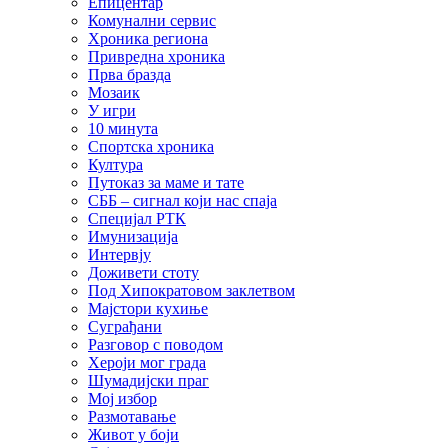
Епицентар
Комунални сервис
Хроника региона
Привредна хроника
Прва бразда
Мозаик
У игри
10 минута
Спортска хроника
Култура
Путоказ за маме и тате
СББ – сигнал који нас спаја
Специјал РТК
Имунизација
Интервју
Доживети стоту
Под Хипократовом заклетвом
Мајстори кухиње
Суграђани
Разговор с поводом
Хероји мог града
Шумадијски праг
Мој избор
Размотавање
Живот у боји