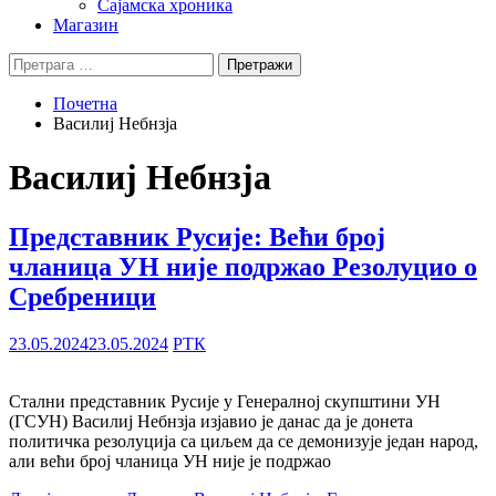
Сајамска хроника
Магазин
Претрага
за:
Почетна
Василиј Небнзја
Василиј Небнзја
Представник Русије: Већи број
чланица УН није подржао Резолуцио о
Сребреници
23.05.2024
23.05.2024
РТК
Стални представник Русије у Генералној скупштини УН
(ГСУН) Василиј Небнзја изјавио је данас да је донета
политичка резолуција са циљем да се демонизује један народ,
али већи број чланица УН није је подржао