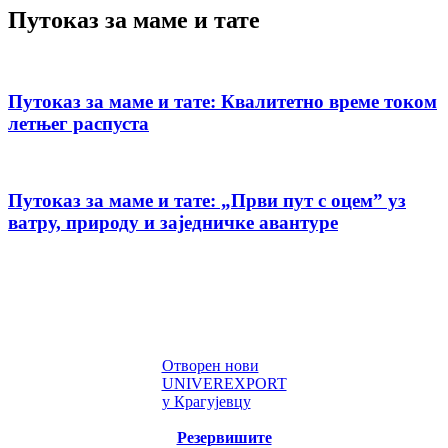
Путоказ за маме и тате
Путоказ за маме и тате: Квалитетно време током
летњег распуста
Путоказ за маме и тате: „Први пут с оцемˮ уз
ватру, природу и заједничке авантуре
Отворен нови
UNIVEREXPORT
у Крагујевцу
Резервишите