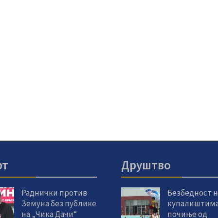
рт
Друштво
Раднички против
Безбедност н
Земуна без публике
купалиштим
на „Чика Дачи“
почиње од