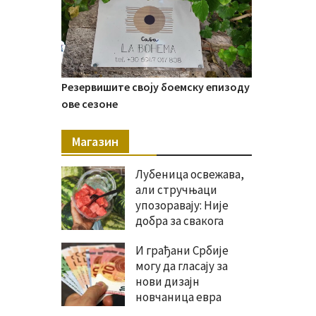
Резервишите своју боемску епизоду
ове сезоне
Магазин
Лубеница освежава,
али стручњаци
упозоравају: Није
добра за свакога
И грађани Србије
могу да гласају за
нови дизајн
новчаница евра