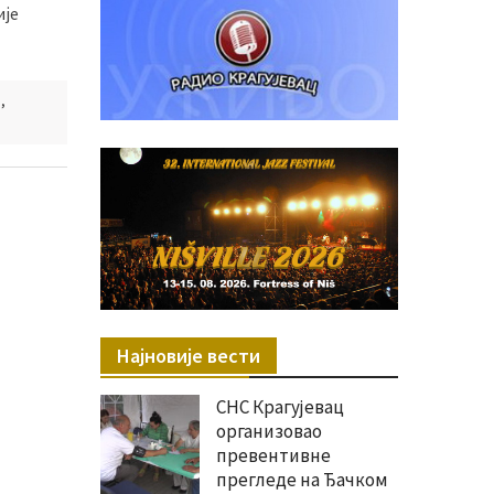
ије
и
,
Најновије вести
СНС Крагујевац
организовао
превентивне
прегледе на Ђачком