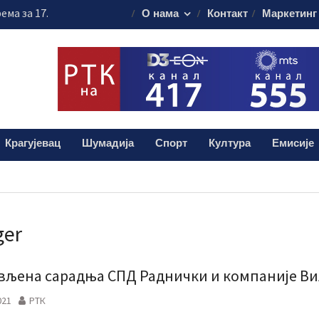
ема за 17.
О нама
Контакт
Маркетинг
свечаности
муна без публике
алиштима почиње
ашања
анизовао
еде на Ђачком
Крагујевац
Шумадија
Спорт
Култура
Емисије
ger
вљена сарадња СПД Раднички и компаније В
021
РТК