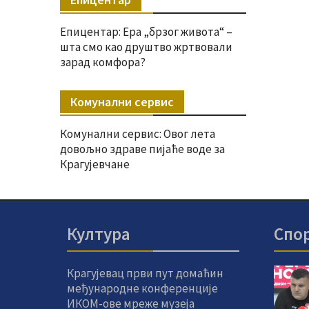
Епицентар: Ера „брзог живота“ –
шта смо као друштво жртвовали
зарад комфора?
Комунални сервис
Комунални сервис: Овог лета
довољно здраве пијаће воде за
Крагујевчане
Култура
Спо
Крагујевац први пут домаћин
међународне конференције
ИКОМ-ове мреже музеја