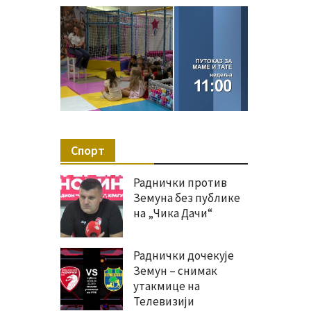
Спорт
Раднички против
Земуна без публике
на „Чика Дачи“
Раднички дочекује
Земун – снимак
утакмице на
Телевизији