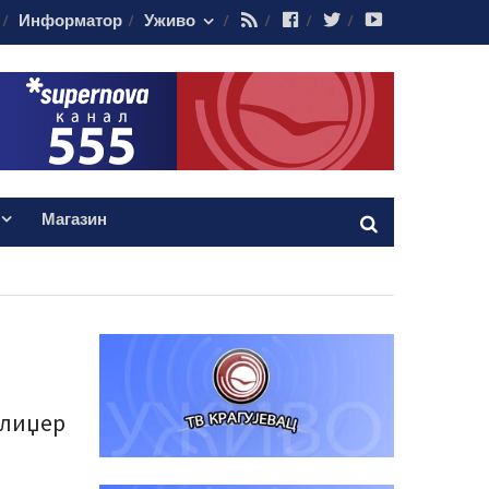
RSS
Facebook
Twitter
Youtube
Информатор
Уживо
Магазин
илиџер