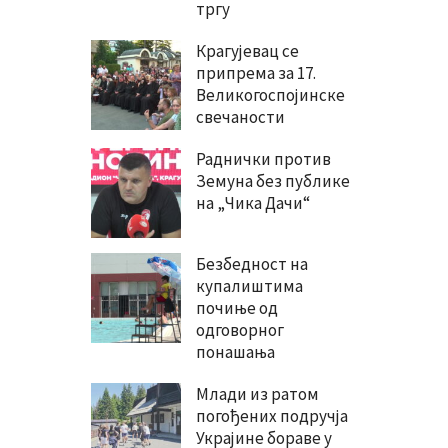
тргу
Крагујевац се
припрема за 17.
Великогоспојинске
свечаности
Раднички против
Земуна без публике
на „Чика Дачи“
Безбедност на
купалиштима
почиње од
одговорног
понашања
Млади из ратом
погођених подручја
Украјине бораве у