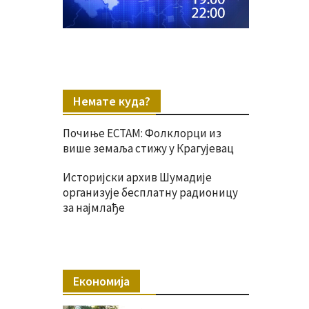
Немате куда?
Почиње ЕСТАМ: Фолклорци из
више земаља стижу у Крагујевац
Историјски архив Шумадије
организује бесплатну радионицу
за најмлађе
Економија