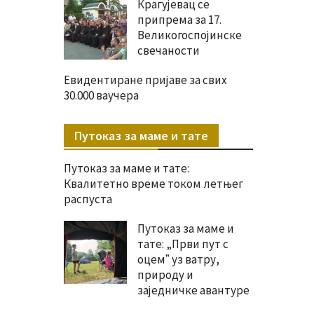
Крагујевац се
припрема за 17.
Великогоспојинске
свечаности
Евидентиране пријаве за свих
30.000 ваучера
Путоказ за маме и тате
Путоказ за маме и тате:
Квалитетно време током летњег
распуста
Путоказ за маме и
тате: „Први пут с
оцемˮ уз ватру,
природу и
заједничке авантуре