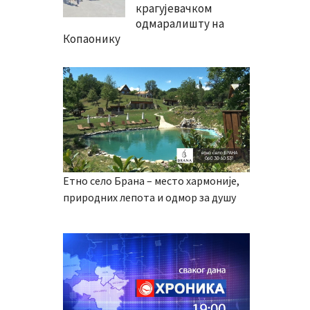
крагујевачком
одмаралишту на
Копаонику
Етно село Брана – место хармоније,
природних лепота и одмор за душу