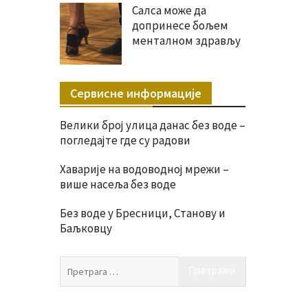
Салса може да
допринесе бољем
менталном здрављу
Сервисне информације
Велики број улица данас без воде –
погледајте где су радови
Хаварије на водоводној мрежи –
више насеља без воде
Без воде у Бресници, Станову и
Баљковцу
Претрага
за: