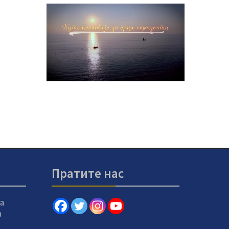
Пратите нас
а
а