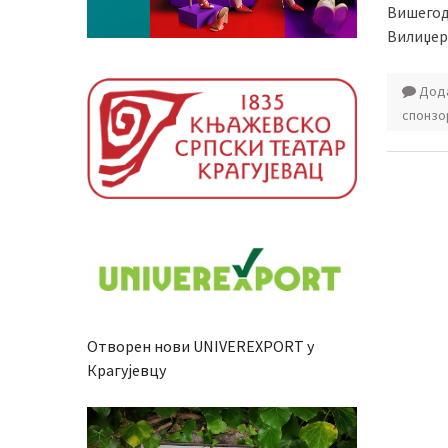
Вишегод
Вилиџер
Дода
спонзо
Отворен нови UNIVEREXPORT у
Крагујевцу