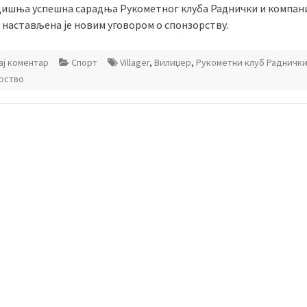
ишња успешна сарадња Рукометног клуба Раднички и компан
 настављена је новим уговором о спонзорству.
ј коментар
Спорт
Villager
,
Вилиџер
,
Рукометни клуб Радничк
рство