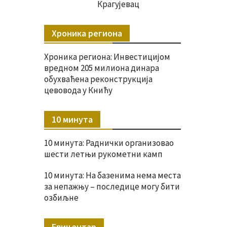
Крагујевац
Хроника региона
Хроника региона: Инвестицијом
вредном 205 милиона динара
обухваћена реконструкција
цевовода у Книћу
10 минута
10 минута: Раднички организовао
шести летњи рукометни камп
10 минута: На базенима нема места
за непажњу – последице могу бити
озбиљне
Епицентар