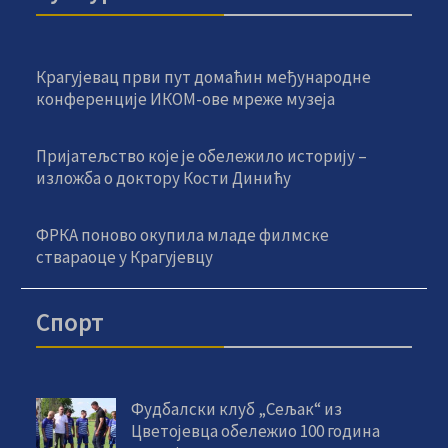
Крагујевац први пут домаћин међународне
конференције ИКОМ-ове мреже музеја
Пријатељство које је обележило историју –
изложба о доктору Кости Динићу
ФРКА поново окупила младе филмске
ствараоце у Крагујевцу
Спорт
Фудбалски клуб „Сељак“ из
Цветојевца обележио 100 година