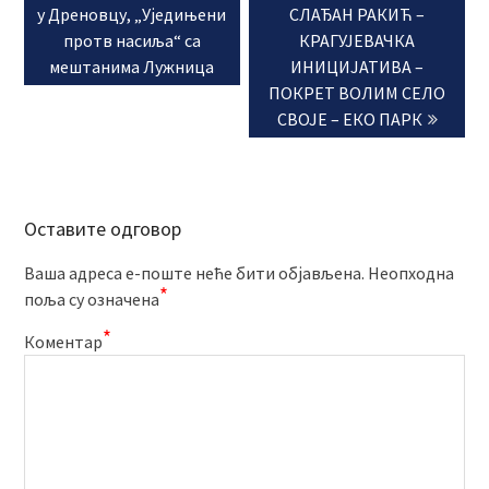
post:
post:
у Дреновцу, „Уједињени
СЛАЂАН РАКИЋ –
протв насиља“ са
КРАГУЈЕВАЧКА
мештанима Лужница
ИНИЦИЈАТИВА –
ПОКРЕТ ВОЛИМ СЕЛО
СВОЈЕ – ЕКО ПАРК
Оставите одговор
Ваша адреса е-поште неће бити објављена.
Неопходна
*
поља су означена
*
Коментар