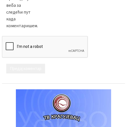
веба за
следећи пут
када
коментаришем.