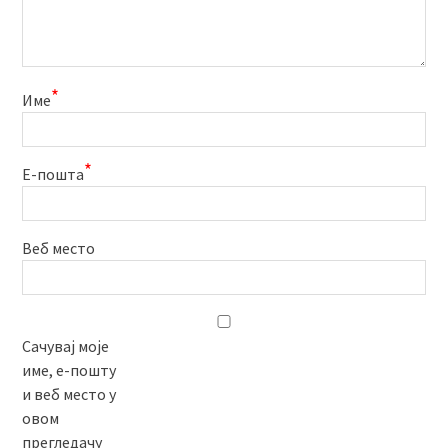
*
Име
*
Е-пошта
Веб место
Сачувај моје
име, е-пошту
и веб место у
овом
прегледачу