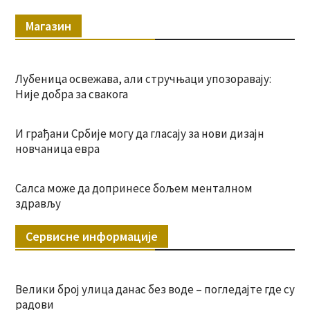
Магазин
Лубеница освежава, али стручњаци упозоравају:
Није добра за свакога
И грађани Србије могу да гласају за нови дизајн
новчаница евра
Салса може да допринесе бољем менталном
здрављу
Сервисне информације
Велики број улица данас без воде – погледајте где су
радови