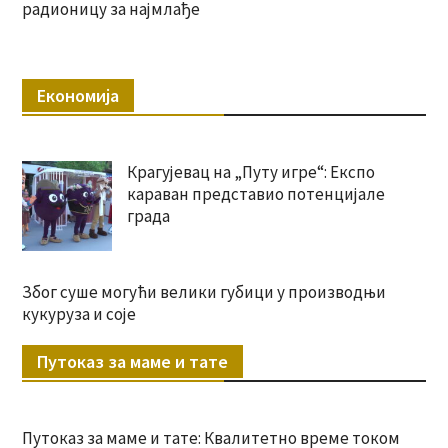
радионицу за најмлађе
Економија
Крагујевац на „Путу игре“: Експо
караван представио потенцијале
града
Због суше могући велики губици у производњи
кукуруза и соје
Путоказ за маме и тате
Путоказ за маме и тате: Квалитетно време током