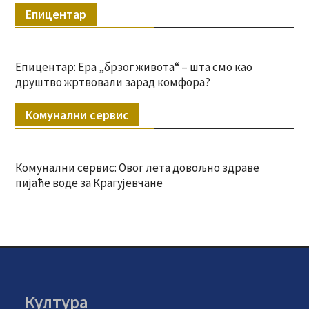
Епицентар
Епицентар: Ера „брзог живота“ – шта смо као
друштво жртвовали зарад комфора?
Комунални сервис
Комунални сервис: Овог лета довољно здраве
пијаће воде за Крагујевчане
Култура