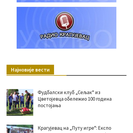
Најновије вести
Фудбалски клуб „Сељак“ из
Цветојевца обележио 100 година
постојања
Крагујевац на „Путу игре“: Експо