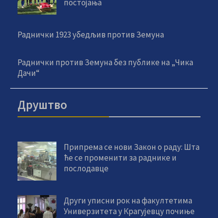
постојања
Раднички 1923 убедљив против Земуна
Раднички против Земуна без публике на „Чика
Дачи“
Друштво
Припрема се нови Закон о раду: Шта
ће се променити за раднике и
послодавце
Други уписни рок на факултетима
Универзитета у Крагујевцу почиње