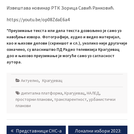
Извештава новинар РТК Зорица Савић Ранковић.
https://youtu.be/op08ZdaE6a4
*Преузимање текста или дела текста дозвољено је само уз
навођење извора. Фотографије, аудио и видео материјал,
као и њихови делови (скриншот и сл.), уколико није другачије
означено, су власништво ПД Радио телевизија Крагујевац
доо и њихово преузимање је могуће само уз сагласност
аутора.
Актуелно
,
Крагујевац
дигитална платформа
,
Крагујевац
,
НАЛЕД
,
просторни планови
,
транспарентност
,
урбанистички
планови
Кретање
Previous
Next
Представници СНС-а
Локални избори 2023:
чланка