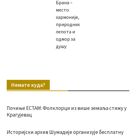
Брана –
место
хармоније,
природних
лепота и
одмор за
душу
Немате куда?
Почиње ЕСТАМ: Фолклорци из више земаља стижу у
Крагујевац
Историјски архив Шумадије организује бесплатну