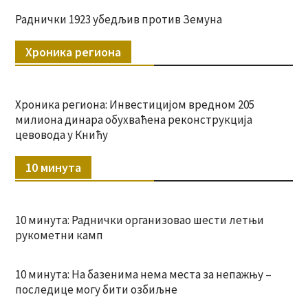
Раднички 1923 убедљив против Земуна
Хроника региона
Хроника региона: Инвестицијом вредном 205
милиона динара обухваћена реконструкција
цевовода у Книћу
10 минута
10 минута: Раднички организовао шести летњи
рукометни камп
10 минута: На базенима нема места за непажњу –
последице могу бити озбиљне