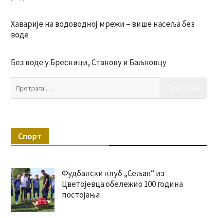
Хаварије на водоводној мрежи – више насеља без
воде
Без воде у Бресници, Станову и Баљковцу
Пр
за:
Спорт
Фудбалски клуб „Сељак“ из
Цветојевца обележио 100 година
постојања