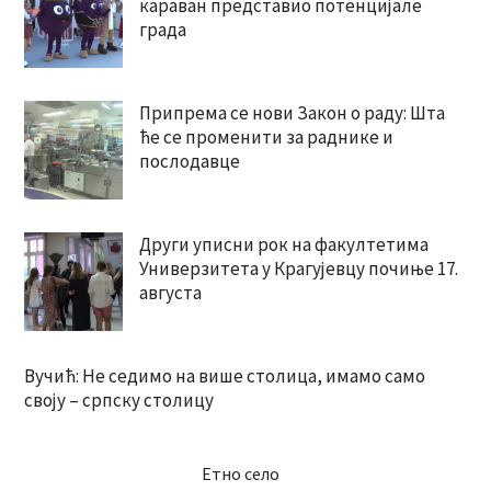
караван представио потенцијале
града
Припрема се нови Закон о раду: Шта
ће се променити за раднике и
послодавце
Други уписни рок на факултетима
Универзитета у Крагујевцу почиње 17.
августа
Вучић: Не седимо на више столица, имамо само
своју – српску столицу
Етно село