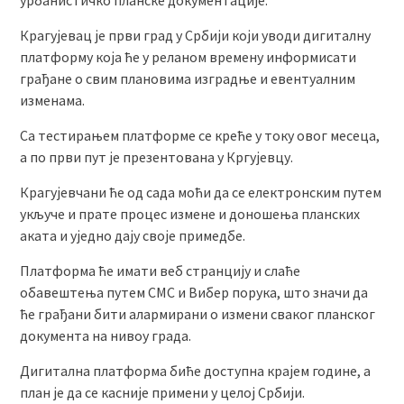
урбанистичко планске документације.
Крагујевац је први град у Србији који уводи дигиталну
платформу која ће у реланом времену информисати
грађане о свим плановима изградње и евентуалним
изменама.
Са тестирањем платформе се креће у току овог месеца,
а по први пут је презентована у Кргујевцу.
Крагујевчани ће од сада моћи да се електронским путем
укључе и прате процес измене и доношења планских
аката и уједно дају своје примедбе.
Платформа ће имати веб странцију и слаће
обавештења путем СМС и Вибер порука, што значи да
ће грађани бити алармирани о измени сваког планског
документа на нивоу града.
Дигитална платформа биће доступна крајем године, а
план је да се касније примени у целој Србији.