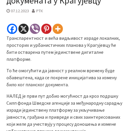
докумената у Крагујевцу
07.12.2023
РТК
Транспарентност и већа видљивост израде локалних,
просторих и урбанистичких планова у Крагујевцу ће
бити остварена путем јединствене дигиталне
платформе.
То ће омогућити да јавност у реалном времену буде
обавештена, када се покрене иницијатива за измену
било ког планског документа.
НАЛЕД је први пут добио могућност да кроз подршку
Силп фонда Шведске агенције за међународну сарадњу
изради јединствену платформу за укључивање
јавности, грађана и привреде и свих заинтересованих
који желе да учествују у процесу доношења и измене