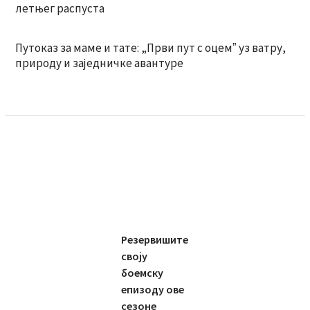
летњег распуста
Путоказ за маме и тате: „Први пут с оцемˮ уз ватру,
природу и заједничке авантуре
Резервишите
своју
боемску
епизоду ове
сезоне