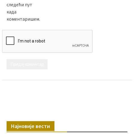
следећи пут
када
коментаришем.
Најновије вести