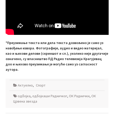
*Преузимање текста или дела текста дозвољено је само уз
навођење извора. Фотографије, аудио и видео материјал,
као и њихови делови (скриншот и сл.), уколико није другачије
означено, су власништво ПД Радио телевизија Крагујевац
доо и њихово преузимање је могуће само уз сагласност
аутора.
Актуелно
,
Спорт
одбојка
,
одбојкаши Радничког
,
ОК Раднички
,
ОК
Црвена звезда