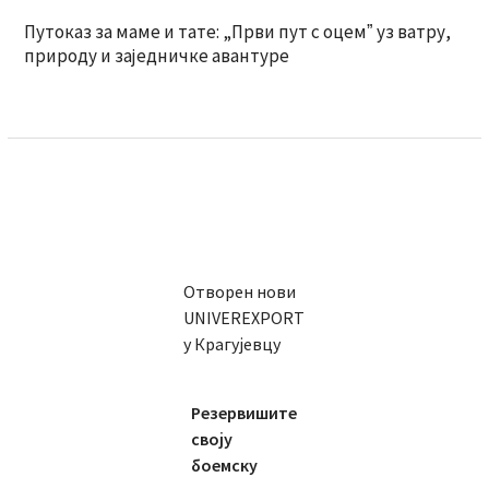
Путоказ за маме и тате: „Први пут с оцемˮ уз ватру,
природу и заједничке авантуре
Отворен нови
UNIVEREXPORT
у Крагујевцу
Резервишите
своју
боемску