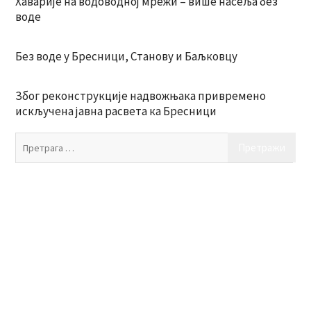
Хаварије на водоводној мрежи – више насеља без
воде
Без воде у Бресници, Станову и Баљковцу
Због реконструкције надвожњака привремено
искључена јавна расвета ка Бресници
Пр
за: