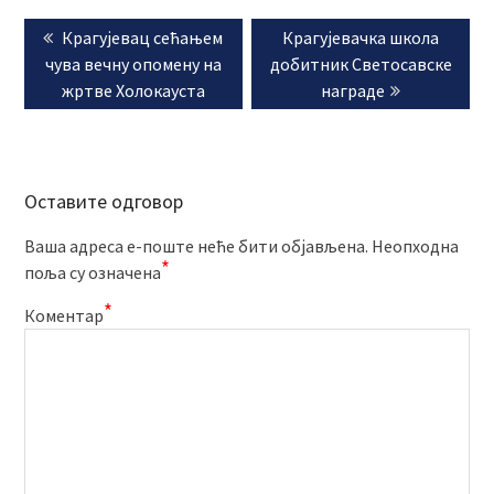
Кретање
Previous
Next
Крагујевац сећањем
Крагујевачка школа
чланка
post:
post:
чува вечну опомену на
добитник Светосавске
жртве Холокауста
награде
Оставите одговор
Ваша адреса е-поште неће бити објављена.
Неопходна
*
поља су означена
*
Коментар