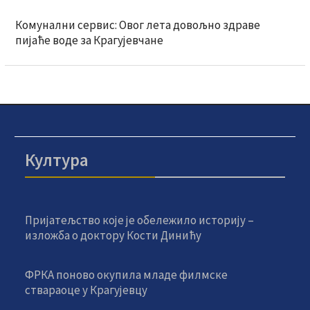
Комунални сервис: Овог лета довољно здраве
пијаће воде за Крагујевчане
Култура
Пријатељство које је обележило историју –
изложба о доктору Кости Динићу
ФРКА поново окупила младе филмске
ствараоце у Крагујевцу