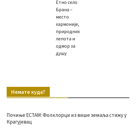
Етно село
Брана –
место
хармоније,
природних
лепота и
одмор за
душу
Немате куда?
Почиње ЕСТАМ: Фолклорци из више земаља стижу у
Крагујевац