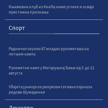
Књижевни клуб из Кнића ниже успехе и осваја
престижна признања
Спорт
Раднички окупио 87 младих рукометаша на
летњем кампу
Рукометни камп у Матарушкој Бањи од 5. до 12.
августа
Убојита јуниорска репрезентативка појачала
редове Шумадинки
Друштво