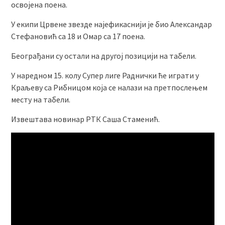
освојена поена.
У екипи Црвене звезде најефикаснији је био Александар
Стефановић са 18 и Омар са 17 поена.
Београђани су остали на другој позицији на табели.
У наредном 15. колу Супер лиге Раднички ће играти у
Краљеву са Рибницом која се налази на претпослењем
месту на табели.
Извештава новинар РТК Сaша Стаменић.