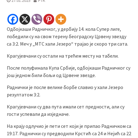
27.01.2025
РТК
Одбојкаши Радничког, у дербију 14. кола Супер лиге,
победили су на свом терену београдску Црвену звезду
са 3:2. Меч у „МТС хали Језеро“ трајао је скоро три сата.
Крагујевчани су остали на трећем месту на табели.
После полуфинала Купа Србије, одбојкаши Радничког су
још једном били бољи од Црвене звезде.
Раднички је после велике борбе славио у хали Језеро
резултатом 3:2.
Крагујевчани су два пута имали сет предности, али су
гости успевали да изједначе.
На крају одлучио је пети сет који је припао Радничком са
19:17. Раднички су предводили Крстић са 24 и Нејић са 22