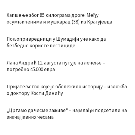
Хапшење због 85 килограма дроге: Међу
осумњиченима и мушкарац (38) из Крагујевца
Пољопривредници у Шумадији уче како да
безбедно користе пестициде
Лана Андрић 11. августа путује на лечење –
потребно 45.000 евра
Пријатељство које је обележило историју – изложба
о доктору Кости Динићу
„Цртамо да чесме заживе“ – најмлађи подсетили на
значај јавних чесама