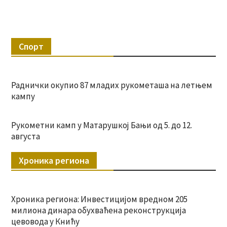
Спорт
Раднички окупио 87 младих рукометаша на летњем
кампу
Рукометни камп у Матарушкој Бањи од 5. до 12.
августа
Хроника региона
Хроника региона: Инвестицијом вредном 205
милиона динара обухваћена реконструкција
цевовода у Книћу