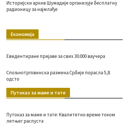
Историјски архив Шумадије организује бесплатну
радионицу за најмлађе
Економија
Евидентиране пријаве за свих 30.000 ваучера
Спољнотрговинска размена Србије порасла 5,8
одсто
Путоказ за маме и тате
Путоказ за маме и тате: Квалитетно време током
летњег распуста