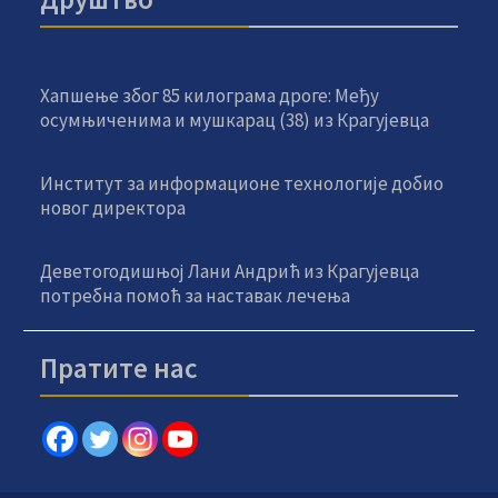
Хапшење због 85 килограма дроге: Међу
осумњиченима и мушкарац (38) из Крагујевца
Институт за информационе технологије добио
новог директора
Деветогодишњој Лани Андрић из Крагујевца
потребна помоћ за наставак лечења
Пратите нас