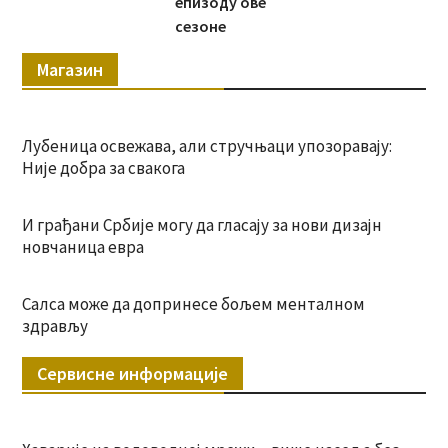
епизоду ове
сезоне
Магазин
Лубеница освежава, али стручњаци упозоравају:
Није добра за свакога
И грађани Србије могу да гласају за нови дизајн
новчаница евра
Салса може да допринесе бољем менталном
здрављу
Сервисне информације