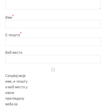
*
Име
*
Е-пошта
Веб место
Сачувај моје
име, е-пошту
и веб место у
овом
прегледачу
веба за