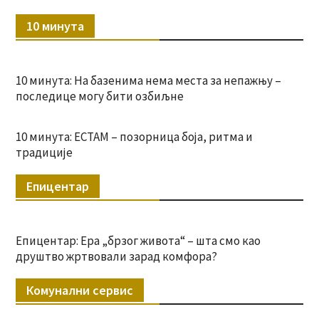
10 минута
10 минута: На базенима нема места за непажњу –
последице могу бити озбиљне
10 минута: ЕСТАМ – позорница боја, ритма и
традиције
Епицентар
Епицентар: Ера „брзог живота“ – шта смо као
друштво жртвовали зарад комфора?
Комунални сервис