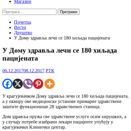
Магазин
Претрага
за:
Почетна
Вести
Друштво
У Дому здравља лечи се 180 хиљада пацијената
У Дому здравља лечи се 180 хиљада
пацијената
06.12.2017
08.12.2017
РТК
У крагујевачком Дому здравља лечи се 180 хиљада пацијената,
а у оквиру ове медицинске установе примарне здравствене
заштите функционише 28 здравствених станица.
Дом здравља пружа све здравствене услуге осим хирушких, а
у случају потребе изабрани лекари пацијенте упућују у
крагујевачки Клинички центар.