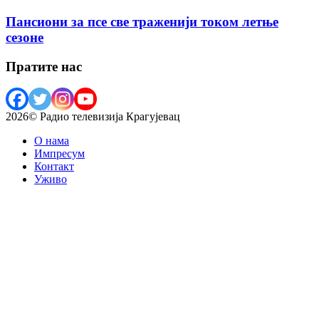
Пансиони за псе све траженији током летње
сезоне
Пратите нас
2026© Радио телевизија Крагујевац
О нама
Импресум
Контакт
Уживо