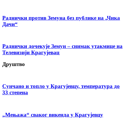
Раднички против Земуна без публике на „Чика
Дачи“
Раднички дочекује Земун – снимак утакмице на
Телевизији Крагујевац
Друштво
Сунчано и топло у Крагујевцу, температура до
33 степена
„Мењажа“ сваког викенда у Крагујевцу