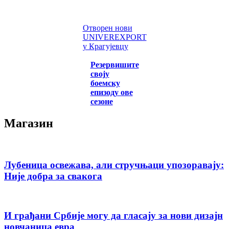
Отворен нови
UNIVEREXPORT
у Крагујевцу
Резервишите
своју
боемску
епизоду ове
сезоне
Магазин
Лубеница освежава, али стручњаци упозоравају:
Није добра за свакога
И грађани Србије могу да гласају за нови дизајн
новчаница евра