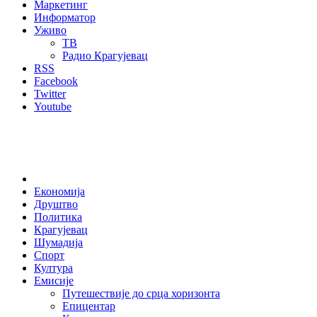
Маркетинг
Информатор
Уживо
ТВ
Радио Крагујевац
RSS
Facebook
Twitter
Youtube
Home
Економија
Друштво
Политика
Крагујевац
Шумадија
Спорт
Култура
Емисије
Путешествије до срца хоризонта
Епицентар