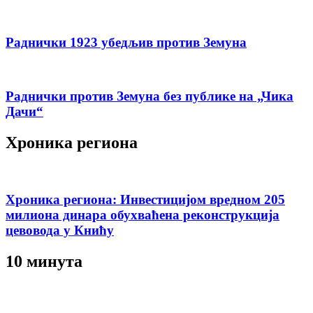
Раднички 1923 убедљив против Земуна
Раднички против Земуна без публике на „Чика
Дачи“
Хроника региона
Хроника региона: Инвестицијом вредном 205
милиона динара обухваћена реконструкција
цевовода у Книћу
10 минута