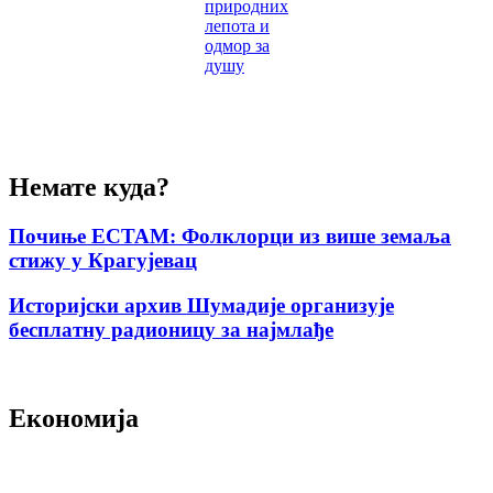
природних
лепота и
одмор за
душу
Немате куда?
Почиње ЕСТАМ: Фолклорци из више земаља
стижу у Крагујевац
Историјски архив Шумадије организује
бесплатну радионицу за најмлађе
Економија