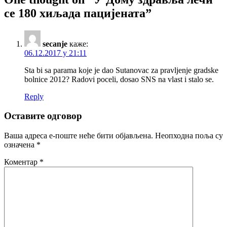
се 180 хиљада пацијената”
secanje
каже:
06.12.2017 у 21:11
Sta bi sa parama koje je dao Sutanovac za pravljenje gradske
bolnice 2012? Radovi poceli, dosao SNS na vlast i stalo se.
Reply
Оставите одговор
Ваша адреса е-поште неће бити објављена.
Неопходна поља су
означена
*
Коментар
*