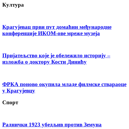
Култура
Крагујевац први пут домаћин међународне
конференције ИКОМ-ове мреже музеја
Пријатељство које је обележило историју –
изложба о доктору Кости Динићу
ФРКА поново окупила младе филмске ствараоце
у Крагујевцу
Спорт
Раднички 1923 убедљив против Земуна