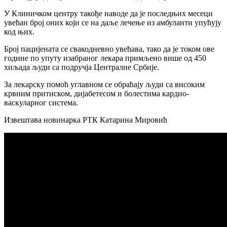
У Клиничком центру такође наводе да је последњих месеци
увећан број оних који се на даље лечење из амбуланти упућују
код њих.
Број пацијената се свакодневно увећава, тако да је током ове
године по упуту изабраног лекара примљено више од 450
хиљада људи са подручја Централне Србије.
За лекарску помоћ углавном се обраћају људи са високим
крвним притиском, дијабетесом и болестима кардио-
васкуларног система.
Извештава новинарка РТК Катарина Мировић