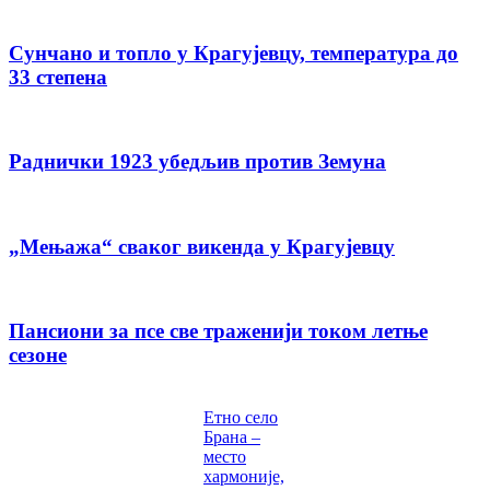
Сунчано и топло у Крагујевцу, температура до
33 степена
Раднички 1923 убедљив против Земуна
„Мењажа“ сваког викенда у Крагујевцу
Пансиони за псе све траженији током летње
сезоне
Етно село
Брана –
место
хармоније,