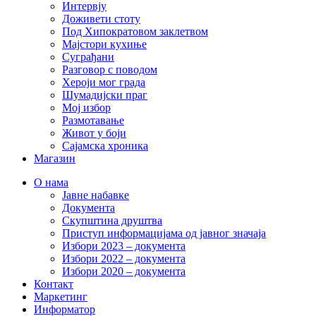
Интервју
Доживети стоту
Под Хипократовом заклетвом
Мајстори кухиње
Суграђани
Разговор с поводом
Хероји мог града
Шумадијски праг
Мој избор
Размотавање
Живот у боји
Сајамска хроника
Магазин
О нама
Јавне набавке
Документа
Скупштина друштва
Приступ информацијама од јавног значаја
Избори 2023 – документа
Избори 2022 – документа
Избори 2020 – документа
Контакт
Маркетинг
Информатор