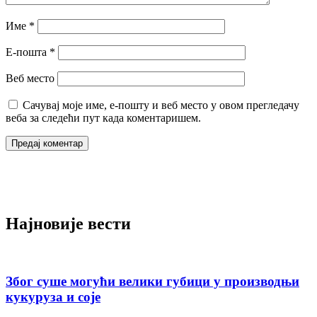
Име
*
Е-пошта
*
Веб место
Сачувај моје име, е-пошту и веб место у овом прегледачу
веба за следећи пут када коментаришем.
Најновије вести
Због суше могући велики губици у производњи
кукуруза и соје