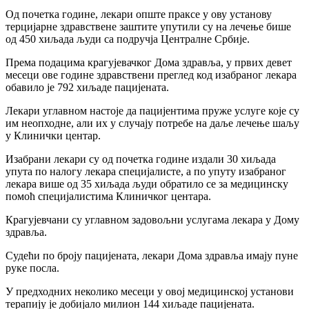
Од почетка године, лекари опште праксе у ову установу
терцијарне здравствене заштите упутили су на лечење бише
од 450 хиљада људи са подручја Централне Србије.
Према подацима крагујевачког Дома здравља, у првих девет
месеци ове године здравствени преглед код изабраног лекара
обавило је 792 хиљаде пацијената.
Лекари углавном настоје да пацијентима пруже услуге које су
им неопходне, али их у случају потребе на даље лечење шаљу
у Клинички центар.
Изабрани лекари су од почетка године издали 30 хиљада
упута по налогу лекара специјалисте, а по упуту изабраног
лекара више од 35 хиљада људи обратило се за медицинску
помоћ специјалистима Клиничког центара.
Крагујевчани су углавном задовољни услугама лекара у Дому
здравља.
Судећи по броју пацијената, лекари Дома здравља имају пуне
руке посла.
У предходних неколико месеци у овој медицинској установи
терапију је добијало милион 144 хиљаде пацијената.