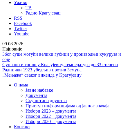
Уживо
ТВ
Радио Крагујевац
RSS
Facebook
Twitter
Youtube
09.08.2026.
Најновије
Због суше могући велики губици у производњи кукуруза и
соје
Сунчано и топло у Крагујевцу, температура до 33 степена
Раднички 1923 убедљив против Земуна
„Мењажа“ сваког викенда у Крагујевцу
О нама
Јавне набавке
Документа
Скупштина друштва
Приступ информацијама од јавног значаја
Избори 2023 – документа
Избори 2022 – документа
Избори 2020 – документа
Контакт