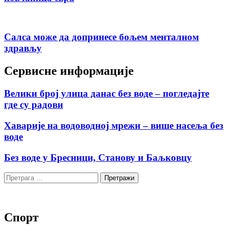
Салса може да допринесе бољем менталном
здрављу
Сервисне информације
Велики број улица данас без воде – погледајте
где су радови
Хаварије на водоводној мрежи – више насеља без
воде
Без воде у Бресници, Станову и Баљковцу
Претрага
за:
Спорт