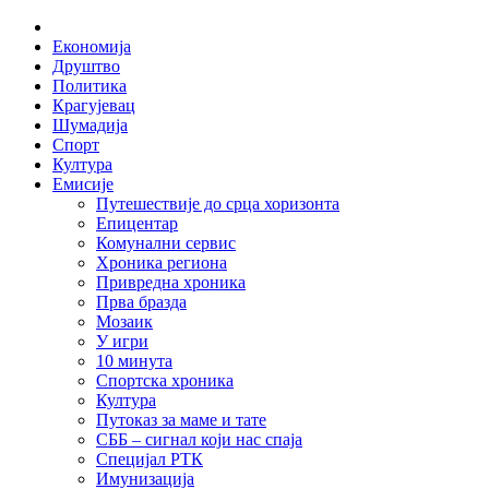
Skip
Home
to
Економија
content
Друштво
Политика
Крагујевац
Шумадија
Спорт
Култура
Емисије
Путешествије до срца хоризонта
Епицентар
Комунални сервис
Хроника региона
Привредна хроника
Прва бразда
Мозаик
У игри
10 минута
Спортска хроника
Култура
Путоказ за маме и тате
СББ – сигнал који нас спаја
Специјал РТК
Имунизација