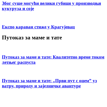
Због суше могући велики губици у производњи
кукуруза и соје
Експо караван стиже у Крагујевац
Путоказ за маме и тате
Путоказ за маме и тате: Квалитетно време током
летњег распуста
Путоказ за маме и тате: „Први пут с оцемˮ уз
ватру, природу и заједничке авантуре