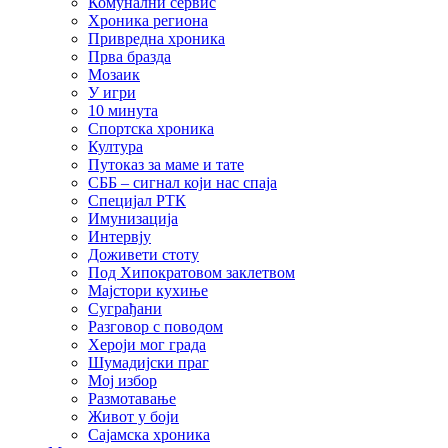
Комунални сервис
Хроника региона
Привредна хроника
Прва бразда
Мозаик
У игри
10 минута
Спортска хроника
Култура
Путоказ за маме и тате
СББ – сигнал који нас спаја
Специјал РТК
Имунизација
Интервју
Доживети стоту
Под Хипократовом заклетвом
Мајстори кухиње
Суграђани
Разговор с поводом
Хероји мог града
Шумадијски праг
Мој избор
Размотавање
Живот у боји
Сајамска хроника