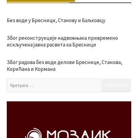
Без воде у Бресници, Станову и Баљковцу
Због реконструкције надвожњака привремено
искључена јавна расвета ка Бресници
Због радова без воде делови Бреснице, Станова,
Корићана и Кормана
Пр
за: