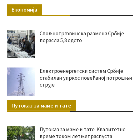
Економија
Спољнотрговинска размена Србије
порасла 5,8 одсто
Електроенергетски систем Србије
стабилан упркос повећаној потрошњи
струје
Путоказ за маме и тате
Путоказ за маме и тате: Квалитетно
време током летњег распуста