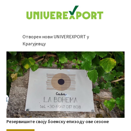
Отворен нови UNIVEREXPORT у
Крагујевцу
Резервишите своју боемску епизоду ове сезоне