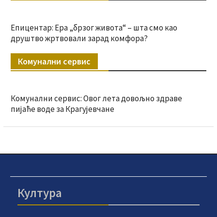
Епицентар: Ера „брзог живота“ – шта смо као
друштво жртвовали зарад комфора?
Комунални сервис
Комунални сервис: Овог лета довољно здраве
пијаће воде за Крагујевчане
Култура