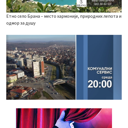
Етно село Брана – место хармоније, природних лепота и
одмор за душу