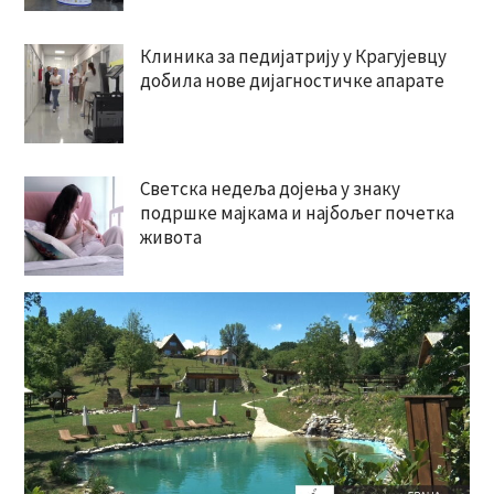
Клиника за педијатрију у Крагујевцу
добила нове дијагностичке апарате
Светска недеља дојења у знаку
подршке мајкама и најбољег почетка
живота