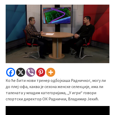
Ко ће бити нови тренер одбојкаша Радничког, могу ли
до плеј-офа, каква је сезона женске селекције, има ли
талената у младим категоријама, „У игри“ говори
спортски директор ОК Раднички, Владимир Јекић.