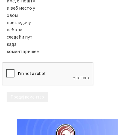
име, е-пошту
и веб место у
овом
прегледачу
веба за
следећи пут
када
коментаришем.