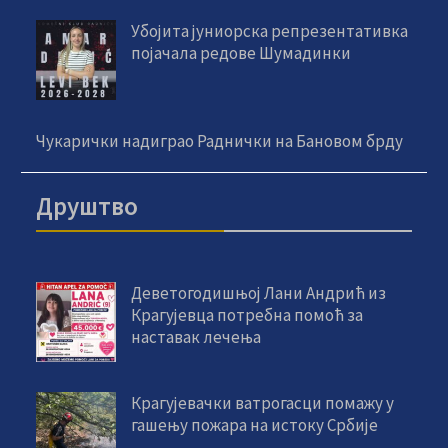
Убојита јуниорска репрезентативка
појачала редове Шумадинки
Чукарички надиграо Раднички на Бановом брду
Друштво
Деветогодишњој Лани Андрић из
Крагујевца потребна помоћ за
наставак лечења
Крагујевачки ватрогасци помажу у
гашењу пожара на истоку Србије