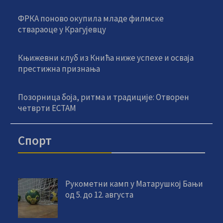
ФРКА поново окупила младе филмске
ствараоце у Крагујевцу
Књижевни клуб из Кнића ниже успехе и осваја
престижна признања
Позорница боја, ритма и традиције: Отворен
четврти ЕСТАМ
Спорт
Рукометни камп у Матарушкој Бањи
од 5. до 12. августа