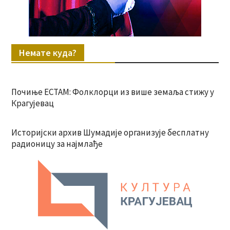
Немате куда?
Почиње ЕСТАМ: Фолклорци из више земаља стижу у
Крагујевац
Историјски архив Шумадије организује бесплатну
радионицу за најмлађе