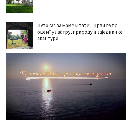
Путоказ за маме и тате: „Први пут с
оцемˮ уз ватру, природу и заједничке
авантуре