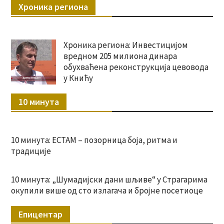
Хроника региона
Хроника региона: Инвестицијом
вредном 205 милиона динара
обухваћена реконструкција цевовода
у Книћу
10 минута
10 минута: ЕСТАМ – позорница боја, ритма и
традиције
10 минута: „Шумадијски дани шљиве“ у Страгарима
окупили више од сто излагача и бројне посетиоце
Епицентар