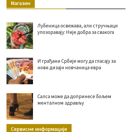
Магазин
Лубеница освежава, али стручњаци
упозоравају: Није добра за свакога
И грађани Србије могу да гласају за
нови дизајн новчаница евра
Салса може да допринесе бољем
менталном здрављу
Сервисне информације