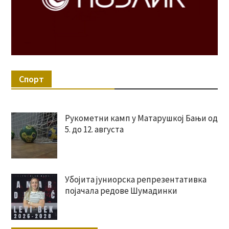
Спорт
Рукометни камп у Матарушкој Бањи од
5. до 12. августа
Убојита јуниорска репрезентативка
појачала редове Шумадинки