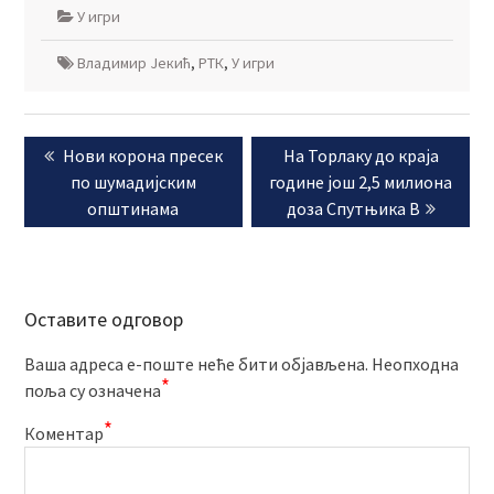
У игри
Владимир Јекић
,
РТК
,
У игри
Кретање
Previous
Next
Нови корона пресек
На Торлаку до краја
чланка
post:
post:
по шумадијским
године још 2,5 милиона
општинама
доза Спутњика В
Оставите одговор
Ваша адреса е-поште неће бити објављена.
Неопходна
*
поља су означена
*
Коментар