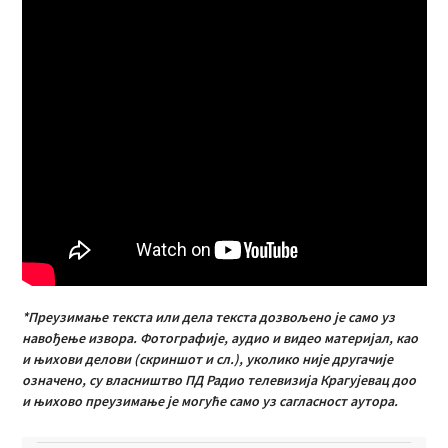
*Преузимање текста или дела текста дозвољено је само уз
навођење извора. Фотографије, аудио и видео материјал, као
и њихови делови (скриншот и сл.), уколико није другачије
означено, су власништво ПД Радио телевизија Крагујевац доо
и њихово преузимање је могуће само уз сагласност аутора.