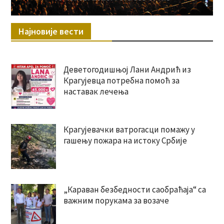
Најновије вести
Деветогодишњој Лани Андрић из
Крагујевца потребна помоћ за
наставак лечења
Крагујевачки ватрогасци помажу у
гашењу пожара на истоку Србије
„Караван безбедности саобраћаја“ са
важним порукама за возаче