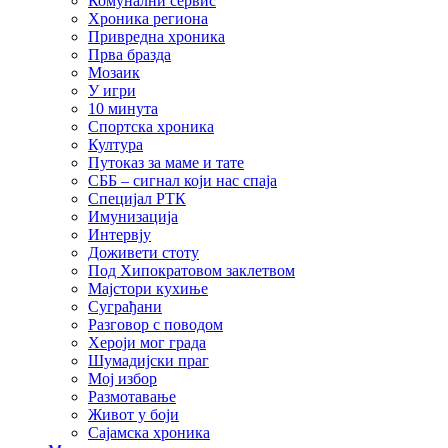
Комунални сервис
Хроника региона
Привредна хроника
Прва бразда
Мозаик
У игри
10 минута
Спортска хроника
Култура
Путоказ за маме и тате
СББ – сигнал који нас спаја
Специјал РТК
Имунизација
Интервју
Доживети стоту
Под Хипократовом заклетвом
Мајстори кухиње
Суграђани
Разговор с поводом
Хероји мог града
Шумадијски праг
Мој избор
Размотавање
Живот у боји
Сајамска хроника