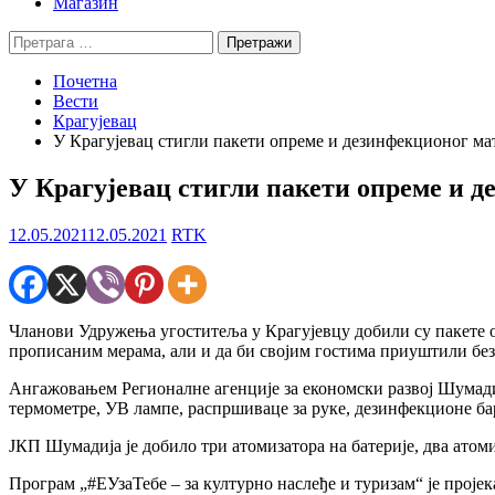
Магазин
Претрага
за:
Почетна
Вести
Крагујевац
У Крагујевац стигли пакети опреме и дезинфекционог ма
У Крагујевац стигли пакети опреме и д
12.05.2021
12.05.2021
RTK
Чланови Удружења угоститеља у Крагујевцу добили су пакете оп
прописаним мерама, али и да би својим гостима приуштили без
Ангажовањем Регионалне агенције за економски развој Шумадиј
термометре, УВ лампе, распршиваце за руке, дезинфекционе бар
ЈКП Шумадија је добило три атомизатора на батерије, два ато
Програм „#ЕУзаТебе – за културно наслеђе и туризам“ је проје