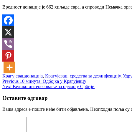
Вредност донације је 662 хиљаде евра, а спроводи Немачка орг
Крагујевац
донација
,
Крагујевац
,
средства за дезинфекцију
,
Удр
Кретање
Previous
Previous
10 минута: Одбојка у Крагујевцу
Next
post:
Next
Велико интересовање за одмор у Србији
чланка
post:
Оставите одговор
Ваша адреса е-поште неће бити објављена.
Неопходна поља су 