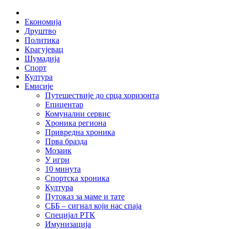
Skip
Home
to
Економија
content
Друштво
Политика
Крагујевац
Шумадија
Спорт
Култура
Емисије
Путешествије до срца хоризонта
Епицентар
Комунални сервис
Хроника региона
Привредна хроника
Прва бразда
Мозаик
У игри
10 минута
Спортска хроника
Култура
Путоказ за маме и тате
СББ – сигнал који нас спаја
Специјал РТК
Имунизација