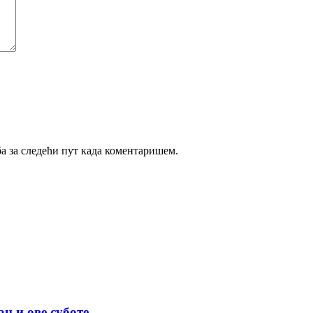
ба за следећи пут када коментаришем.
ц и ове суботе