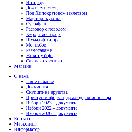
Интервју
Доживети стоту
Под Хипократовом заклетвом
Мајстори кухиње
Суграђани
Разговор с поводом
Хероји мог града
Шумадијски праг
Мој избор
Размотавање
Живот у боји
Сајамска хроника
Магазин
О нама
Јавне набавке
Документа
Скупштина друштва
Приступ информацијама од јавног значаја
Избори 2023 – документа
Избори 2022 – документа
Избори 2020 – документа
Контакт
Маркетинг
Информатор