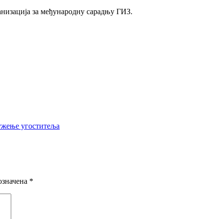
анизација за међународну сарадњу ГИЗ.
ужење угоститеља
означена
*