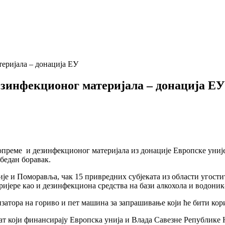
теријала – донација ЕУ
езинфекционог материјала – донација ЕУ
реме и дезинфекционог материјала из донације Европске уније, 
бедан боравак.
е и Поморавља, чак 15 привредних субјеката из области угостит
ијере као и дезинфекциона средства на бази алкохола и водоник
мизатора на гориво и пет машина за запрашивање који ће бити к
кат који финансирају Европска унија и Влада Савезне Републике 