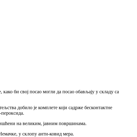
како би свој посао могли да посао обављају у складу са
ељства добило је комплете који садрже бесконтактне
-пероксида.
оришћени на великим, јавним површинама.
Немачке, у склопу анти-ковид мера.