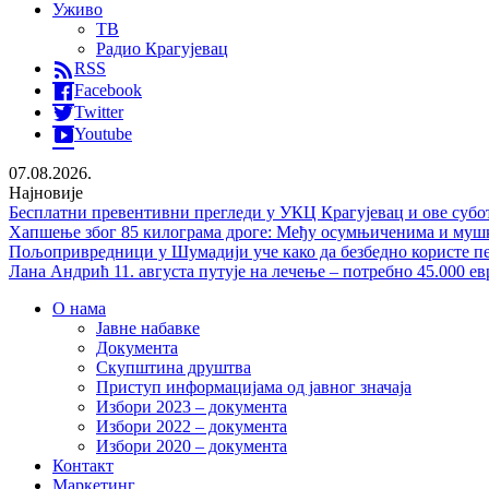
Уживо
ТВ
Радио Крагујевац
RSS
Facebook
Twitter
Youtube
07.08.2026.
Најновије
Бесплатни превентивни прегледи у УКЦ Крагујевац и ове субо
Хапшење због 85 килограма дроге: Међу осумњиченима и мушка
Пољопривредници у Шумадији уче како да безбедно користе п
Лана Андрић 11. августа путује на лечење – потребно 45.000 ев
О нама
Јавне набавке
Документа
Скупштина друштва
Приступ информацијама од јавног значаја
Избори 2023 – документа
Избори 2022 – документа
Избори 2020 – документа
Контакт
Маркетинг