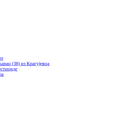
те
рац (38) из Крагујевца
естициде
ра