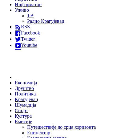
Информатор
Уживо
ТВ
Радио Крагујевац
RSS
Facebook
Twitter
Youtube
Home
Економија
Друштво
Политика
Крагујевац
Шумадија
Спорт
Култура
Емисије
Путешествије до срца хоризонта
Епицентар