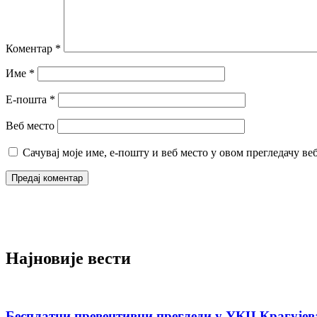
Коментар
*
Име
*
Е-пошта
*
Веб место
Сачувај моје име, е-пошту и веб место у овом прегледачу ве
Најновије вести
Бесплатни превентивни прегледи у УКЦ Крагујева