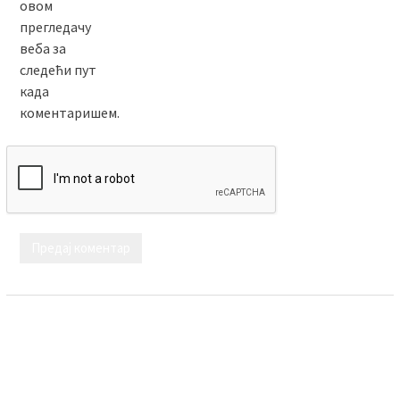
овом
прегледачу
веба за
следећи пут
када
коментаришем.