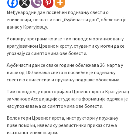
Међународни дан посвећен подизању свести о
епилепсији, познат и као „Љубичасти дан“, обележен је
данас у Крагујевцу.
У оквиру програма који је тим поводом организован у
крагујевачком Црвеном крсту, студенти су могли да се
упознају са симптомима ове болести.
Љубичасти дан се сваке године обележава 26. марта у
више од 100 земаља света и посвећен је подизању
свести о епилепсији и пружању подршке оболелима.
Тим поводом, у просторијама Црвеног крста Крагујевац
за чланове Асоцијације студената формације одржан је
час упознавања са симптомима ове болести.
Волонтери Црвеног крста, инструктори у пружању
прве помоћи, извели су реалистички приказ стања
изазваног епилепсијом.