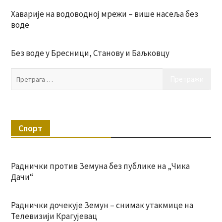
Хаварије на водоводној мрежи – више насеља без
воде
Без воде у Бресници, Станову и Баљковцу
Пр
за:
Спорт
Раднички против Земуна без публике на „Чика
Дачи“
Раднички дочекује Земун – снимак утакмице на
Телевизији Крагујевац