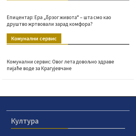
Епицентар: Ера „брзог живота“ – шта смо као
друштво жртвовали зарад комфора?
Комунални сервис
Комунални сервис: Овог лета довољно здраве
пијаће воде за Крагујевчане
Култура