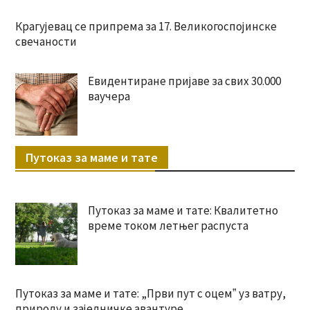
Крагујевац се припрема за 17. Великогоспојинске
свечаности
Евидентиране пријаве за свих 30.000
ваучера
Путоказ за маме и тате
Путоказ за маме и тате: Квалитетно
време током летњег распуста
Путоказ за маме и тате: „Први пут с оцемˮ уз ватру,
природу и заједничке авантуре