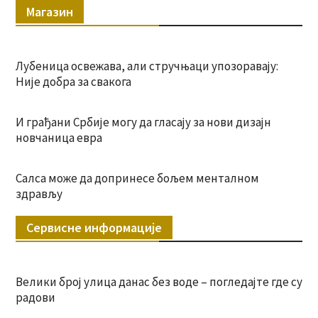
Магазин
Лубеница освежава, али стручњаци упозоравају:
Није добра за свакога
И грађани Србије могу да гласају за нови дизајн
новчаница евра
Салса може да допринесе бољем менталном
здрављу
Сервисне информације
Велики број улица данас без воде – погледајте где су
радови