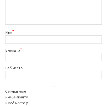
*
Име
*
Е-пошта
Веб место
Сачувај моје
име, е-пошту
и веб место у