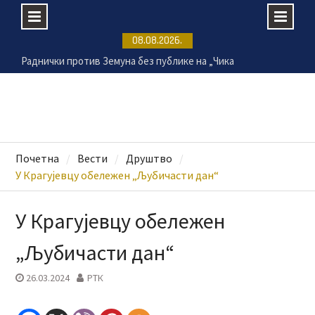
Skip
08.08.2026.
to
Раднички против Земуна без публике на „Чика
content
Дачи“
Безбедност на купалиштима почиње од
одговорног понашања
СНС Крагујевац организовао превентивне
прегледе на Ђачком тргу
Крагујевац се припрема за 17.
Почетна
Вести
Друштво
Великогоспојинске свечаности
У Крагујевцу обележен „Љубичасти дан“
У Крагујевцу обележен
„Љубичасти дан“
26.03.2024
РТК