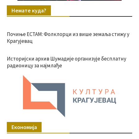
Немате куда?
Почиње ЕСТАМ: Фолклорци из више земаља стижу у
Крагујевац
Историјски архив Шумадије организује бесплатну
радионицу за најмлађе
Економија