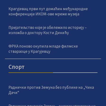
Крагујевац први пут домаћин међународне
конференције ИКОМ-ове мреже музеја
Пријатељство које је обележило историју –
изложба о доктору Кости Динићу
ФРКА поново окупила младе филмске
ствараоце у Крагујевцу
Спорт
Раднички против Земуна без публике на „Чика
Дачи“