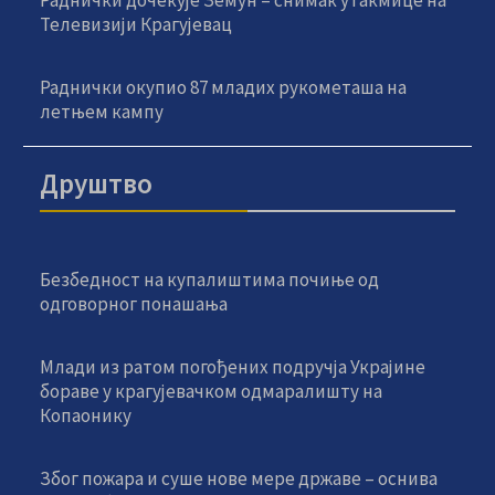
Раднички дочекује Земун – снимак утакмице на
Телевизији Крагујевац
Раднички окупио 87 младих рукометаша на
летњем кампу
Друштво
Безбедност на купалиштима почиње од
одговорног понашања
Млади из ратом погођених подручја Украјине
бораве у крагујевачком одмаралишту на
Копаонику
Због пожара и суше нове мере државе – оснива