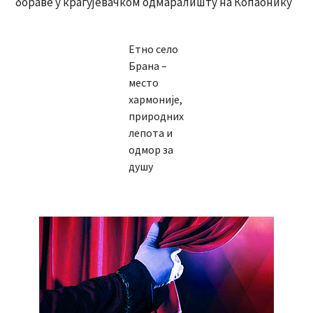
бораве у крагујевачком одмаралишту на Копаонику
Етно село
Брана –
место
хармоније,
природних
лепота и
одмор за
душу