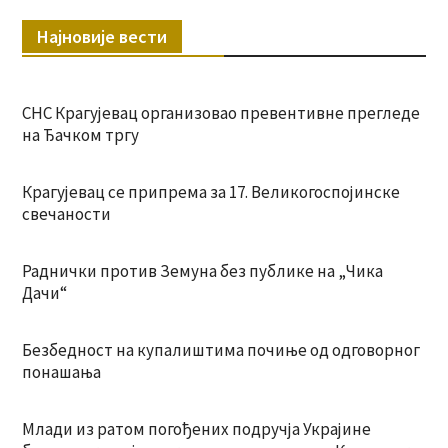
Најновије вести
СНС Крагујевац организовао превентивне прегледе
на Ђачком тргу
Крагујевац се припрема за 17. Великогоспојинске
свечаности
Раднички против Земуна без публике на „Чика
Дачи“
Безбедност на купалиштима почиње од одговорног
понашања
Млади из ратом погођених подручја Украјине