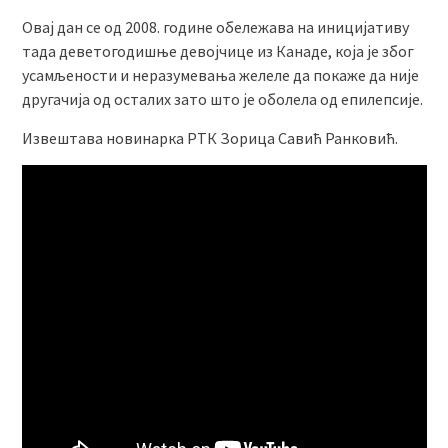
Овај дан се од 2008. године обележава на иницијативу
тада деветогодишње девојчице из Канаде, која је због
усамљености и неразумевања желеле да покаже да није
другачија од осталих зато што је оболела од епилепсије.
Извештава новинарка РТК Зорица Савић Ранковић.