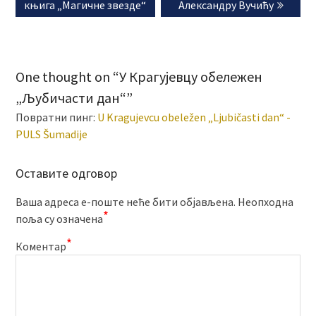
књига „Магичне звезде“
Александру Вучићу
One thought on “У Крагујевцу обележен
„Љубичасти дан“”
Повратни пинг:
U Kragujevcu obeležen „Ljubičasti dan“ -
PULS Šumadije
Оставите одговор
Ваша адреса е-поште неће бити објављена.
Неопходна
*
поља су означена
*
Коментар