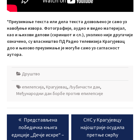
*Преузимање текста или дела текста дозвољено је само уз
навођење извора. Фотографије, аудио и видео материјал,
као и њихови делови (скриншот и сл.), уколико није другачије
означено, су власништво ПД Радио телевизија Крагујевац
доо и њихово преузимање је могуће само уз сагласност
аутора.
Друштво
епилепсија
,
Крагујевац
,
Љубичасти дан
,
Међународни дан борбе против епилепсије
Кретање
Previous
Next
Представљена
СНС у Крагујевцу
чланка
post:
post:
победичка књига
најоштрије осудила
едиције „Дечје искре“ –
претње смрћу