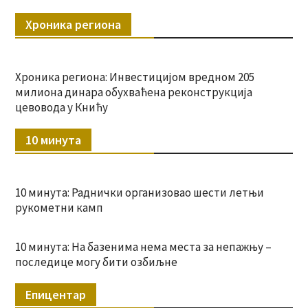
Хроника региона
Хроника региона: Инвестицијом вредном 205
милиона динара обухваћена реконструкција
цевовода у Книћу
10 минута
10 минута: Раднички организовао шести летњи
рукометни камп
10 минута: На базенима нема места за непажњу –
последице могу бити озбиљне
Епицентар