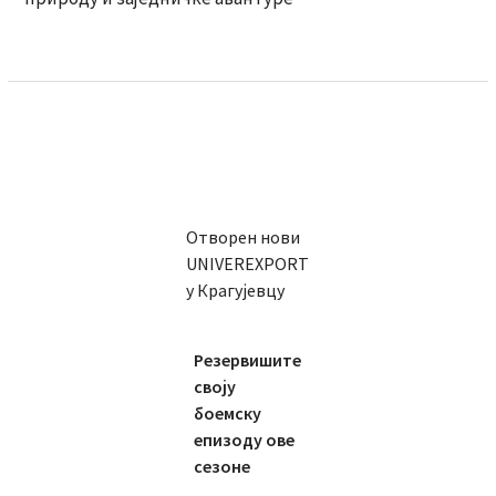
Отворен нови
UNIVEREXPORT
у Крагујевцу
Резервишите
своју
боемску
епизоду ове
сезоне