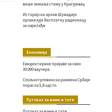
више земаља стижу у Крагујевац
Историјски архив Шумадије
организује бесплатну радионицу
за најмлађе
Економија
Евидентиране пријаве за свих
30.000 ваучера
Спољнотрговинска размена Србије
порасла 5,8 одсто
Путоказ за маме и тате
Путоказ за маме и тате: