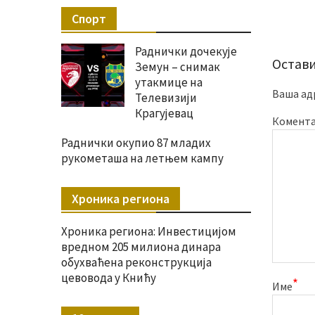
Спорт
Раднички дочекује
Остави
Земун – снимак
утакмице на
Ваша ад
Телевизији
Крагујевац
Комент
Раднички окупио 87 младих
рукометаша на летњем кампу
Хроника региона
Хроника региона: Инвестицијом
вредном 205 милиона динара
обухваћена реконструкција
цевовода у Книћу
*
Име