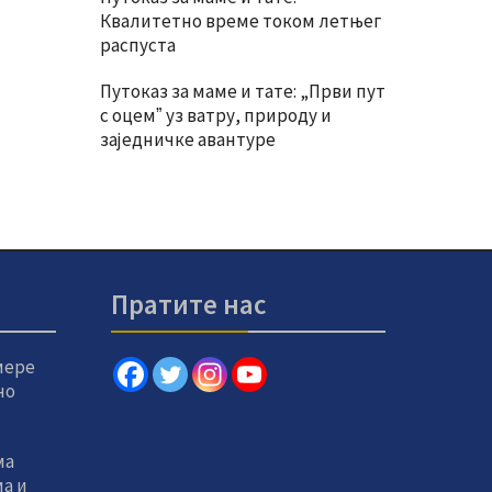
Квалитетно време током летњег
распуста
Путоказ за маме и тате: „Први пут
с оцемˮ уз ватру, природу и
заједничке авантуре
Пратите нас
мере
но
ма
а и