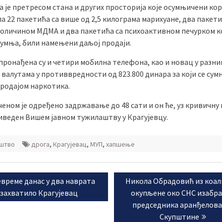
 је претресoм стана и других просторија које осумњичени ко
 22 пакетића са више од 2,5 килограмa марихуане, два пакети
оличином МДМА и два пакетића са психоактивном печурком ко
сумња, били намењени даљој продаји.
пронађена су и четири мобилна телефона, као и новац у разни
валутама у противвредности од 823.800 динара за који се сумњ
продајом наркотика.
ном је одређено задржавање до 48 сати и он ће, уз кривичну 
иведен Вишем јавном тужилаштву у Крагујевцу.
штво
дрога
,
Крагујевац
,
МУП
,
хапшење
ње
evious
Next
време данас у два наврата
Никола Обрадовић из коал
а
st:
post:
захватило Крагујевац
окупљене око СНС изабра
председника аранђелова
Скупштине