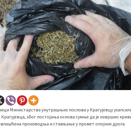
ици Министарства унутрашњих послова у Крагујевцу ухапсили 
з Крагујевца, због постојања основа сумње да је извршио кри
овлашћена производња и стављање у промет опојних дрога.