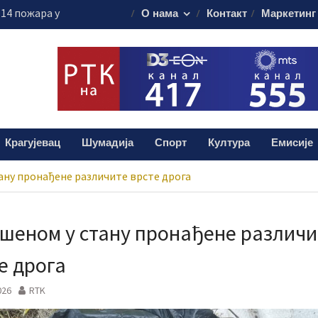
 14 пожара у
О нама
Контакт
Маркетинг
Земун – снимак
зији Крагујевац
 нове мере
 посебно одељење
т домаћин
Крагујевац
Шумадија
Спорт
Култура
Емисије
ренције ИКОМ-
ану пронађене различите врсте дрога
шеном у стану пронађене различи
е дрога
026
RTK