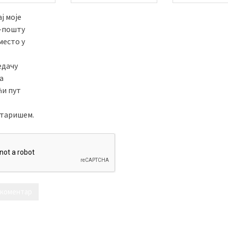
ј моје
е-пошту
место у
едачу
а
ћи пут
таришем.