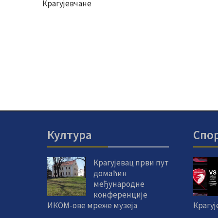
Крагујевчане
Култура
Спо
Крагујевац први пут
домаћин
међународне
конференције
ИКОМ-ове мреже музеја
Крагуј