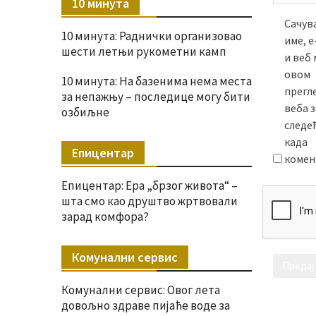
10 минута
Сачува
10 минута: Раднички организовао
име, 
шести летњи рукометни камп
и веб 
овом
10 минута: На базенима нема места
прегл
за непажњу – последице могу бити
веба з
озбиљне
следе
када
Епицентар
комен
Епицентар: Ера „брзог живота“ –
шта смо као друштво жртвовали
зарад комфора?
Комунални сервис
Комунални сервис: Овог лета
довољно здраве пијаће воде за