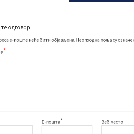
те одговор
реса е-поште неће бити објављена.
Неопходна поља су означе
*
ар
*
Е-пошта
Веб место