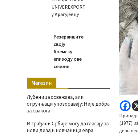
UNIVEREXPORT
у Крагујевцу
Резервишите
своју
боемску
епизоду ове
сезоне
Магазин
Лубеница освежава, али
стручњаци упозоравају: Није добра
за свакога
Припадн
(1977) и
И грађани Србије могу да гласају за
нови дизајн новчаница евра
дело не