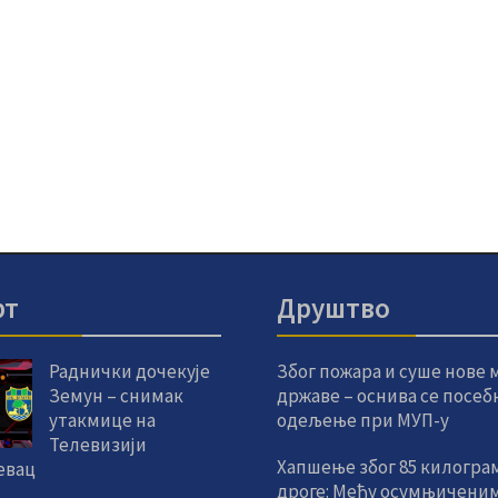
рт
Друштво
Раднички дочекује
Због пожара и суше нове 
Земун – снимак
државе – оснива се посеб
утакмице на
одељење при МУП-у
Телевизији
Хапшење због 85 килогра
евац
дроге: Међу осумњиченим