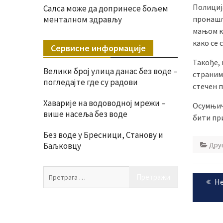
Полиција
Салса може да допринесе бољем
пронашла
менталном здрављу
мањом к
како се 
Сервисне информације
Такође, 
Велики број улица данас без воде –
страним 
погледајте где су радови
стечен 
Хаварије на водоводној мрежи –
Осумњиче
више насеља без воде
бити пр
Без воде у Бресници, Станову и
Дру
Баљковцу
Крета
Претрага
Pr
Не
за:
чланк
po