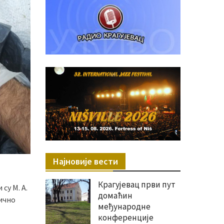
Најновије вести
Крагујевац први пут
су M. A.
домаћин
вичнo
међународне
конференције