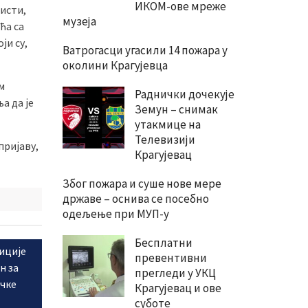
ИКОМ-ове мреже
ристи,
музеја
ћа са
ји су,
Ватрогасци угасили 14 пожара у
околини Крагујевца
м
Раднички дочекује
а да је
Земун – снимак
утакмице на
Телевизији
пријаву,
Крагујевац
Због пожара и суше нове мере
државе – оснива се посебно
одељење при МУП-у
Бесплатни
иције
превентивни
н за
прегледи у УКЦ
чке
Крагујевац и ове
суботе