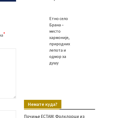
Етно село
Брана –
место
*
на
хармоније,
природних
лепота и
одмор за
душу
Немате куда?
Почиње ЕСТАМ: Фолклорци из