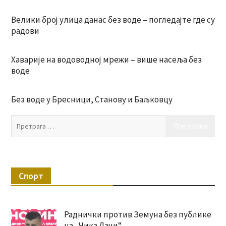
Велики број улица данас без воде – погледајте где су
радови
Хаварије на водоводној мрежи – више насеља без
воде
Без воде у Бресници, Станову и Баљковцу
Пр
за:
Спорт
Раднички против Земуна без публике
на „Чика Дачи“