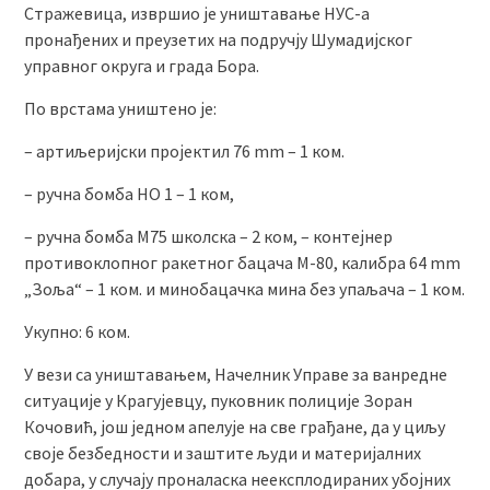
Стражевица, извршио је уништавање НУС-а
пронађених и преузетих на подручју Шумадијског
управног округа и града Бора.
По врстама уништено је:
– артиљеријски пројектил 76 mm – 1 ком.
– ручна бомба НО 1 – 1 ком,
– ручна бомба М75 школска – 2 ком, – контејнер
противоклопног ракетног бацача М-80, калибра 64 mm
„Зоља“ – 1 ком. и минобацачка мина без упаљача – 1 ком.
Укупно: 6 ком.
У вези са уништавањем, Начелник Управе за ванредне
ситуације у Крагујевцу, пуковник полиције Зоран
Кочовић, још једном апелује на све грађане, да у циљу
своје безбедности и заштите људи и материјалних
добара, у случају проналаска неексплодираних убојних