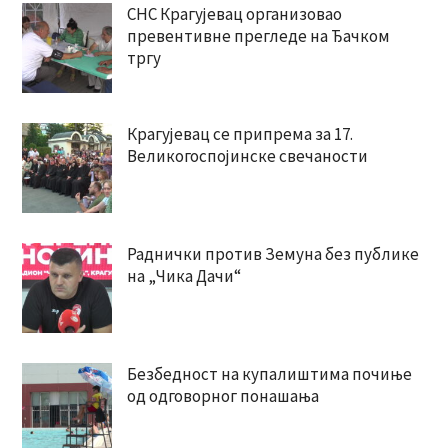
СНС Крагујевац организовао
превентивне прегледе на Ђачком
тргу
Крагујевац се припрема за 17.
Великогоспојинске свечаности
Раднички против Земуна без публике
на „Чика Дачи“
Безбедност на купалиштима почиње
од одговорног понашања