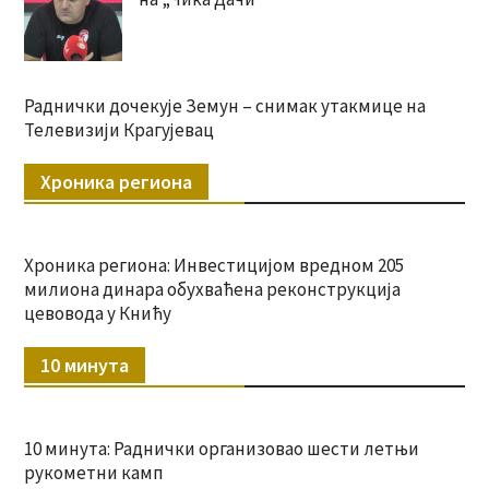
Раднички дочекује Земун – снимак утакмице на
Телевизији Крагујевац
Хроника региона
Хроника региона: Инвестицијом вредном 205
милиона динара обухваћена реконструкција
цевовода у Книћу
10 минута
10 минута: Раднички организовао шести летњи
рукометни камп