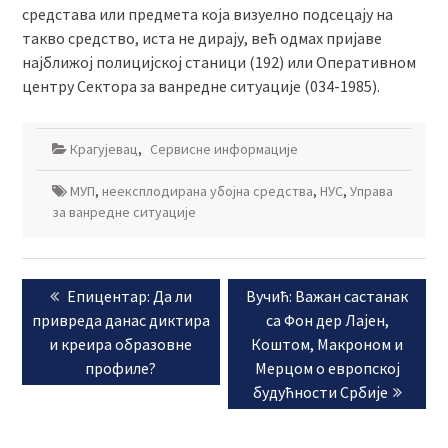
средстава или предмета која визуелно подсецају на
такво средство, иста не дирају, већ одмах пријаве
најближој полицијској станици (192) или Оперативном
центру Сектора за ванредне ситуације (034-1985).
Крагујевац
,
Сервисне информације
МУП
,
неексплодирана убојна средства
,
НУС
,
Управа
за ванредне ситуације
Кретање
Previous
Next
Епицентар: Да ли
Вучић: Важан састанак
чланка
post:
post:
привреда данас диктира
са Фон дер Лајен,
и креира образовне
Коштом, Макроном и
профиле?
Мерцом о европској
будућности Србије