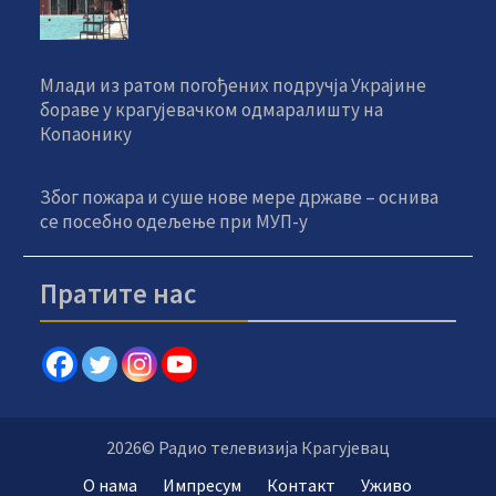
Млади из ратом погођених подручја Украјине
бораве у крагујевачком одмаралишту на
Копаонику
Због пожара и суше нове мере државе – оснива
се посебно одељење при МУП-у
Пратите нас
2026© Радио телевизија Крагујевац
О нама
Импресум
Контакт
Уживо