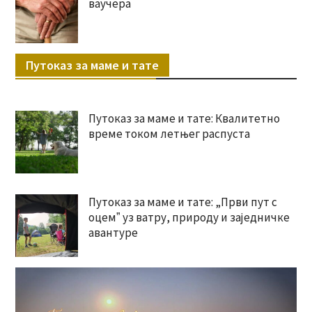
ваучера
Путоказ за маме и тате
Путоказ за маме и тате: Квалитетно
време током летњег распуста
Путоказ за маме и тате: „Први пут с
оцемˮ уз ватру, природу и заједничке
авантуре