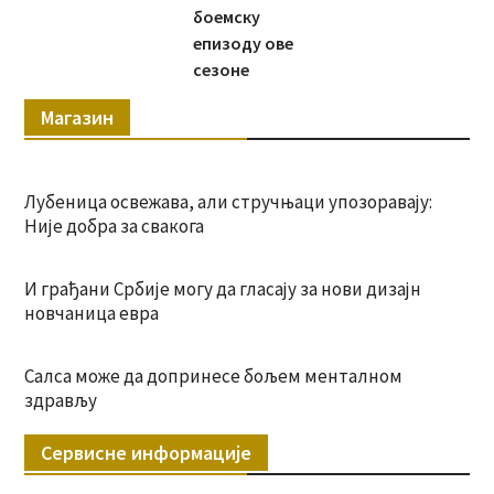
боемску
епизоду ове
сезоне
Магазин
Лубеница освежава, али стручњаци упозоравају:
Није добра за свакога
И грађани Србије могу да гласају за нови дизајн
новчаница евра
Салса може да допринесе бољем менталном
здрављу
Сервисне информације