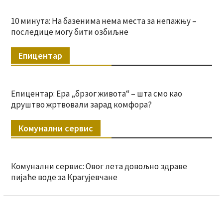
10 минута: На базенима нема места за непажњу –
последице могу бити озбиљне
Епицентар
Епицентар: Ера „брзог живота“ – шта смо као
друштво жртвовали зарад комфора?
Комунални сервис
Комунални сервис: Овог лета довољно здраве
пијаће воде за Крагујевчане