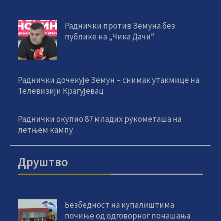
Раднички против Земуна без
публике на „Чика Дачи“
Раднички дочекује Земун – снимак утакмице на
Телевизији Крагујевац
Раднички окупио 87 младих рукометаша на
летњем кампу
Друштво
Безбедност на купалиштима
почиње од одговорног понашања