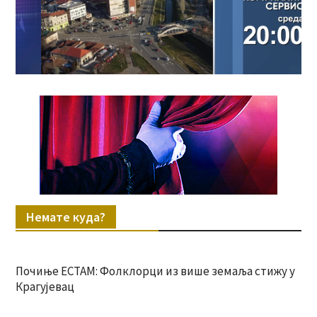
Немате куда?
Почиње ЕСТАМ: Фолклорци из више земаља стижу у
Крагујевац