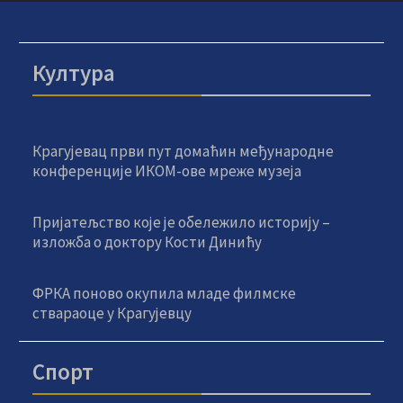
Култура
Крагујевац први пут домаћин међународне
конференције ИКОМ-ове мреже музеја
Пријатељство које је обележило историју –
изложба о доктору Кости Динићу
ФРКА поново окупила младе филмске
ствараоце у Крагујевцу
Спорт