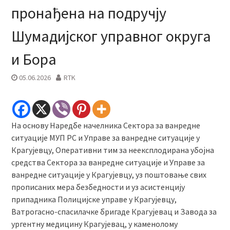
пронађена на подручју
Шумадијског управног округа
и Бора
05.06.2026
RTK
На основу Наредбе начелника Сектора за ванредне
ситуације МУП РС и Управе за ванредне ситуације у
Крагујевцу, Оперативни тим за неексплодирана убојна
средства Сектора за ванредне ситуације и Управе за
ванредне ситуације у Крагујевцу, уз поштовање свих
прописаних мера безбедности и уз асистенцију
припадника Полицијске управе у Крагујевцу,
Ватрогасно-спасилачке бригаде Крагујевац и Завода за
ургентну медицину Крагујевац, у каменолому