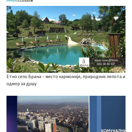
Етно село Брана – место хармоније, природних лепота и
одмор за душу