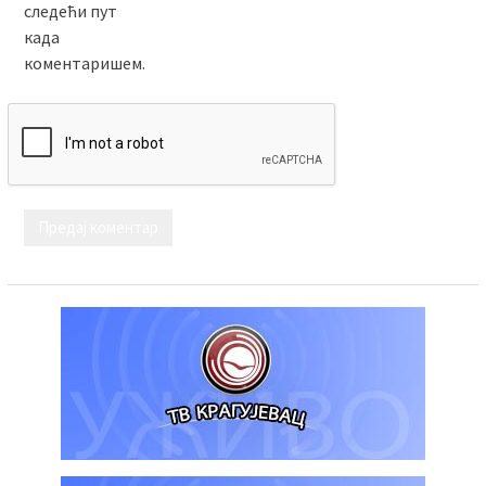
следећи пут
када
коментаришем.