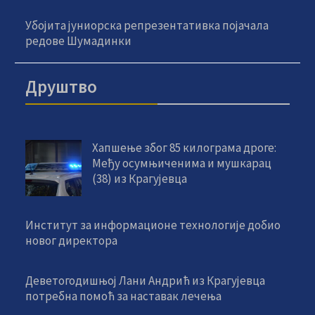
Убојита јуниорска репрезентативка појачала
редове Шумадинки
Друштво
Хапшење због 85 килограма дроге:
Међу осумњиченима и мушкарац
(38) из Крагујевца
Институт за информационе технологије добио
новог директора
Деветогодишњој Лани Андрић из Крагујевца
потребна помоћ за наставак лечења