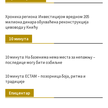
Хроника региона: Инвестицијом вредном 205
милиона динара обухваћена реконструкција
цевовода у Книћу
10 минута
10 минута: На базенима нема места за непажњу –
последице могу бити озбиљне
10 минута: ЕСТАМ – позорница боја, ритма и
традиције
Епицентар