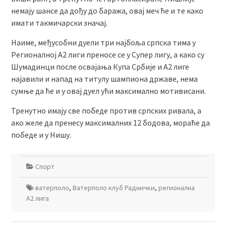
немају шансе да дођу до баража, овај меч ће и те како
имати такмичарски значај.
Наиме, међусобни дуели три најбоља српска тима у
Регионалној А2 лиги преносе се у Супер лигу, а како су
Шумадинци после освајања Купа Србије и А2 лиге
најавили и напад на титулу шампиона државе, нема
сумње да ће и у овај дуел ући максимално мотивисани.
Тренутно имају све победе против српских ривала, а
ако желе да пренесу максималних 12 бодова, мораће да
победе и у Нишу.
Спорт
ватерполо
,
Ватерполо клуб Раднички
,
регионална
А2 лига