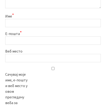
*
Име
*
Е-пошта
Веб место
Сачувај моје
име, е-пошту
и веб место у
овом
прегледачу
веба за