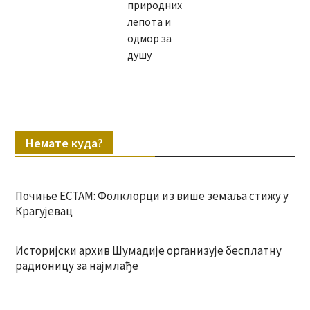
природних
лепота и
одмор за
душу
Немате куда?
Почиње ЕСТАМ: Фолклорци из више земаља стижу у
Крагујевац
Историјски архив Шумадије организује бесплатну
радионицу за најмлађе