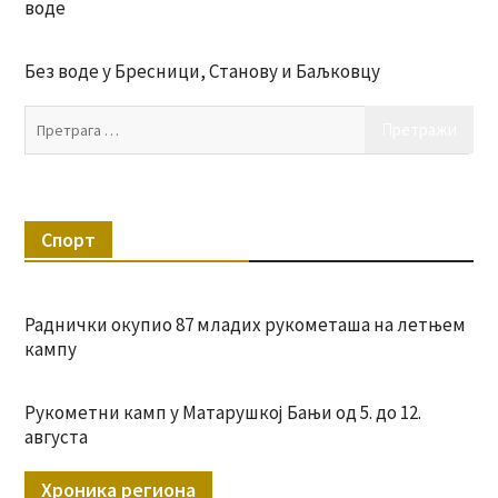
воде
Без воде у Бресници, Станову и Баљковцу
Пр
за:
Спорт
Раднички окупио 87 младих рукометаша на летњем
кампу
Рукометни камп у Матарушкој Бањи од 5. до 12.
августа
Хроника региона