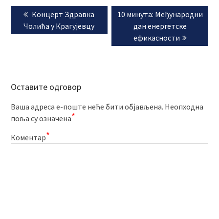
Кретање
Previous
Next
Концерт Здравка
10 минута: Међународни
чланка
post:
post:
Чолића у Крагујевцу
дан енергетске
ефикасности
Оставите одговор
Ваша адреса е-поште неће бити објављена.
Неопходна
*
поља су означена
*
Коментар