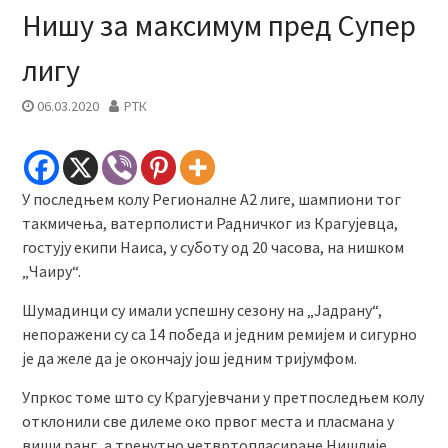
Нишу за максимум пред Супер
лигу
06.03.2020
РТК
У последњем колу Регионалне А2 лиге, шампиони тог
такмичења, ватерполисти Радничког из Крагујевца,
гостују екипи Наиса, у суботу од 20 часова, на нишком
„Чаиру“.
Шумадинци су имали успешну сезону на „Јадрану“,
непоражени су са 14 победа и једним ремијем и сигурно
је да желе да је окончају још једним тријумфом.
Упркос томе што су Крагујевчани у претпоследњем колу
отклонили све дилеме око првог места и пласмана у
виши ранг, а тренутно четвртопласиране Нишлије