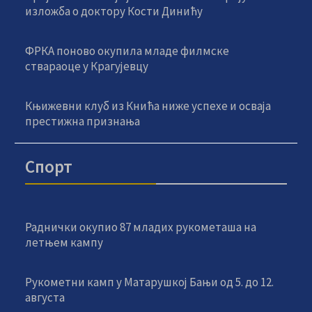
изложба о доктору Кости Динићу
ФРКА поново окупила младе филмске
ствараоце у Крагујевцу
Књижевни клуб из Кнића ниже успехе и осваја
престижна признања
Спорт
Раднички окупио 87 младих рукометаша на
летњем кампу
Рукометни камп у Матарушкој Бањи од 5. до 12.
августа