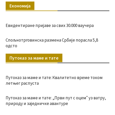
Економија
Евидентиране пријаве за свих 30.000 ваучера
Спољнотрговинска размена Србије порасла 5,8
одсто
Путоказ за маме и тате
Путоказ за маме и тате: Квалитетно време током
летњег распуста
Путоказ за маме и тате: „Први пут с оцемˮ уз ватру,
природу и заједничке авантуре