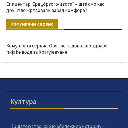
Епицентар: Ера „брзог живота“ – шта смо као
друштво жртвовали зарад комфора?
Комунални сервис
Комунални сервис: Овог лета довољно здраве
пијаће воде за Крагујевчане
Култура
Пријатељство које је обележило историју –