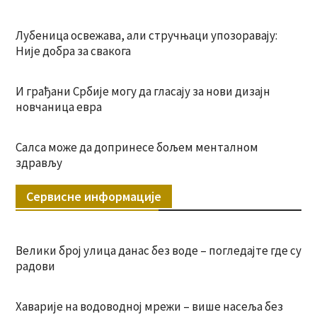
Лубеница освежава, али стручњаци упозоравају:
Није добра за свакога
И грађани Србије могу да гласају за нови дизајн
новчаница евра
Салса може да допринесе бољем менталном
здрављу
Сервисне информације
Велики број улица данас без воде – погледајте где су
радови
Хаварије на водоводној мрежи – више насеља без