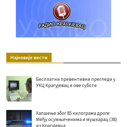
Најновије вести
Бесплатни превентивни прегледи у
УКЦ Крагујевац и ове суботе
Хапшење због 85 килограма дроге:
Међу осумњиченима и мушкарац (38)
из Крагујевца