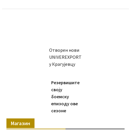
Отворен нови
UNIVEREXPORT
у Крагујевцу
Резервишите
своју
боемску
епизоду ове
сезоне
Магазин