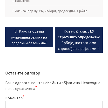
Политика
Александар Вучић
,
избори
,
председник Србије
Кретање
Previous
Next
Како се одвија
Ковач: Улазак у ЕУ
чланка
post:
post:
стратешко опредељење
купалишна сезона на
Србије, настављамо
градским базенима?
спровођење реформи
Оставите одговор
Ваша адреса е-поште неће бити објављена.
Неопходна
*
поља су означена
*
Коментар