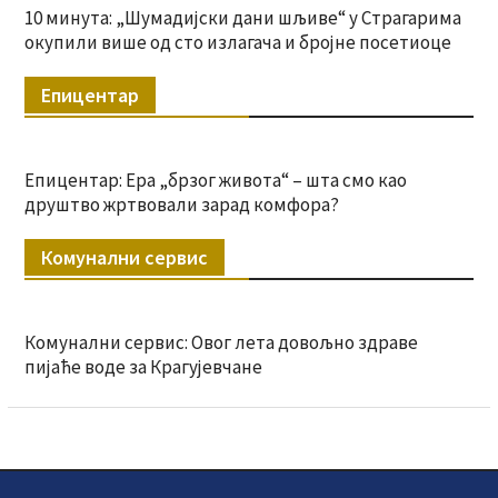
10 минута: „Шумадијски дани шљиве“ у Страгарима
окупили више од сто излагача и бројне посетиоце
Епицентар
Епицентар: Ера „брзог живота“ – шта смо као
друштво жртвовали зарад комфора?
Комунални сервис
Комунални сервис: Овог лета довољно здраве
пијаће воде за Крагујевчане