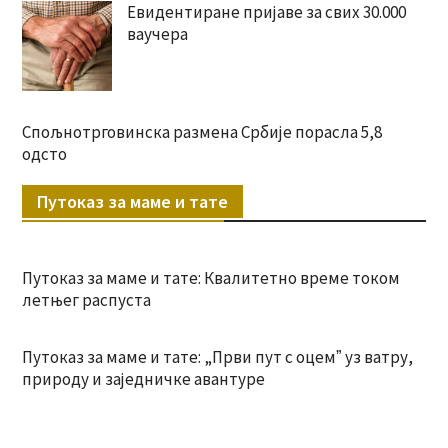
Евидентиране пријаве за свих 30.000
ваучера
Спољнотрговинска размена Србије порасла 5,8
одсто
Путоказ за маме и тате
Путоказ за маме и тате: Квалитетно време током
летњег распуста
Путоказ за маме и тате: „Први пут с оцемˮ уз ватру,
природу и заједничке авантуре