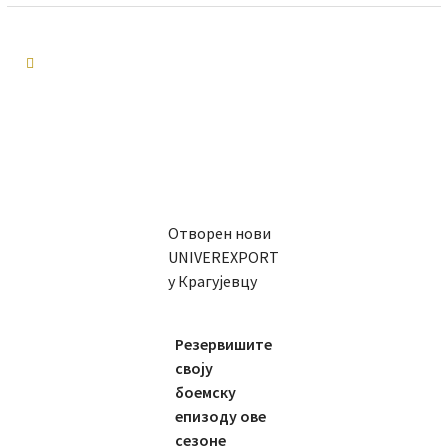
Отворен нови
UNIVEREXPORT
у Крагујевцу
Резервишите
своју
боемску
епизоду ове
сезоне