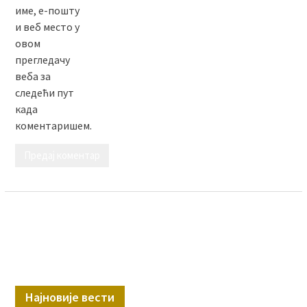
име, е-пошту
и веб место у
овом
прегледачу
веба за
следећи пут
када
коментаришем.
Најновије вести