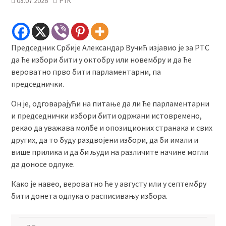
08.07.2026
РТК
Председник Србије Александар Вучић изјавио је за РТС
да ће избори бити у октобру или новембру и да ће
вероватно прво бити парламентарни, па
председнички.
Он је, одговарајући на питање да ли ће парламентарни
и председнички избори бити одржани истовремено,
рекао да уважава молбе и опозиционих странака и свих
других, да то буду раздвојени избори, да би имали и
више прилика и да би људи на различите начине могли
да доносе одлуке.
Како је навео, вероватно ће у августу или у септембру
бити донета одлука о расписивању избора.