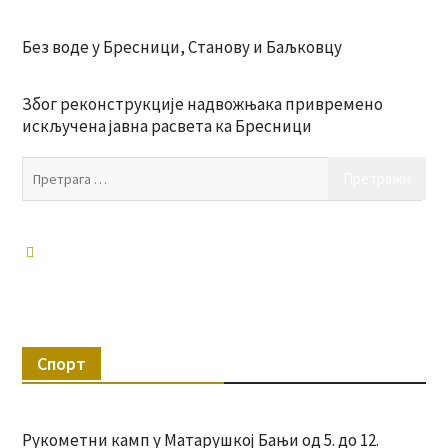
Без воде у Бресници, Станову и Баљковцу
Због реконструкције надвожњака привремено
искључена јавна расвета ка Бресници
Пр
за:
Спорт
Рукометни камп у Матарушкој Бањи од 5. до 12.