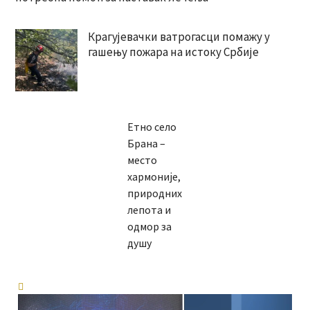
Крагујевачки ватрогасци помажу у
гашењу пожара на истоку Србије
Етно село
Брана –
место
хармоније,
природних
лепота и
одмор за
душу