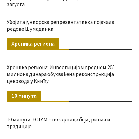
августа
Убојита јуниорска репрезентативка појачала
редове Шумадинки
Хроника региона
Хроника региона: Инвестицијом вредном 205
милиона динара обухваћена реконструкција
цевовода у Книћу
10 минута
10 минута: ЕСТАМ – позорница боја, ритма и
традиције