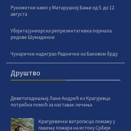
Рукометни камп у Матарушкој Бањи од 5. до 12.
августа
Убојита јуниорска репрезентативка појачала
редове Шумадинки
Чукарички надиграо Раднички на Бановом брду
Друштво
Деветогодишњој Лани Андрић из Крагујевца
потребна помоћ за наставак лечења
Крагујевачки ватрогасци помажу у
гашењу пожара на истоку Србије