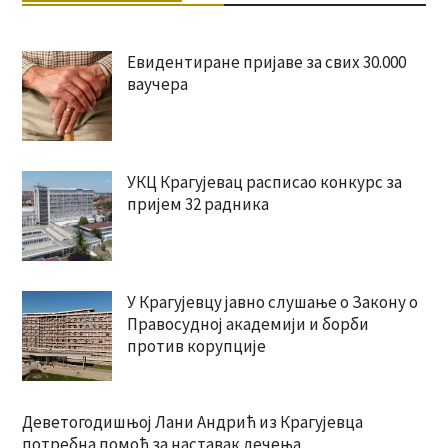
Евидентиране пријаве за свих 30.000
ваучера
УКЦ Крагујевац расписао конкурс за
пријем 32 радника
У Крагујевцу јавно слушање о Закону о
Правосудној академији и борби
против корупције
Деветогодишњој Лани Андрић из Крагујевца
потребна помоћ за наставак лечења