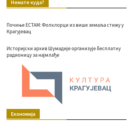
Немате куда?
Почиње ЕСТАМ: Фолклорци из више земаља стижу у
Крагујевац
Историјски архив Шумадије организује бесплатну
радионицу за најмлађе
Економија