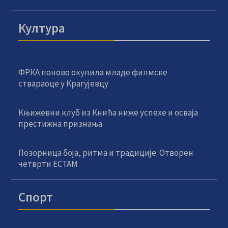
Култура
ФРКА поново окупила младе филмске
ствараоце у Крагујевцу
Књижевни клуб из Кнића ниже успехе и осваја
престижна признања
Позорница боја, ритма и традиције: Отворен
четврти ЕСТАМ
Спорт