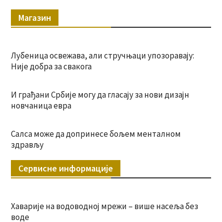
Магазин
Лубеница освежава, али стручњаци упозоравају:
Није добра за свакога
И грађани Србије могу да гласају за нови дизајн
новчаница евра
Салса може да допринесе бољем менталном
здрављу
Сервисне информације
Хаварије на водоводној мрежи – више насеља без
воде