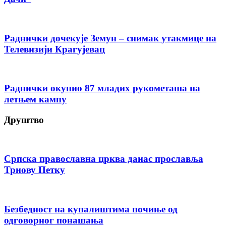
Раднички дочекује Земун – снимак утакмице на
Телевизији Крагујевац
Раднички окупио 87 младих рукометаша на
летњем кампу
Друштво
Српска православна црква данас прославља
Трнову Петку
Безбедност на купалиштима почиње од
одговорног понашања