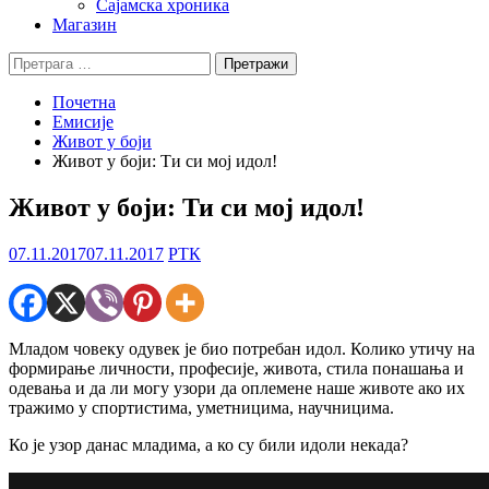
Сајамска хроника
Магазин
Претрага
за:
Почетна
Емисије
Живот у боји
Живот у боји: Ти си мој идол!
Живот у боји: Ти си мој идол!
07.11.2017
07.11.2017
РТК
Младом човеку одувек је био потребан идол. Колико утичу на
формирање личности, професије, живота, стила понашања и
одевања и да ли могу узори да оплемене наше животе ако их
тражимо у спортистима, уметницима, научницима.
Ко је узор данас младима, а ко су били идоли некада?