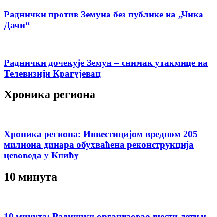
Раднички против Земуна без публике на „Чика
Дачи“
Раднички дочекује Земун – снимак утакмице на
Телевизији Крагујевац
Хроника региона
Хроника региона: Инвестицијом вредном 205
милиона динара обухваћена реконструкција
цевовода у Книћу
10 минута
10 минута: Раднички организовао шести летњи