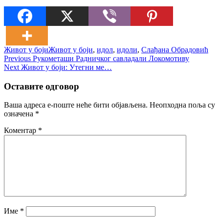
Живот у боји
Живот у боји
,
идол
,
идоли
,
Слађана Обрадовић
Кретање
Previous
Previous
Рукометаши Радничког савладали Локомотиву
Next
post:
Next
Живот у боји: Утегни ме…
чланка
post:
Оставите одговор
Ваша адреса е-поште неће бити објављена.
Неопходна поља су
означена
*
Коментар
*
Име
*