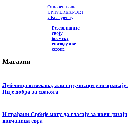
Отворен нови
UNIVEREXPORT
у Крагујевцу
Резервишите
своју
боемску
епизоду ове
сезоне
Магазин
Лубеница освежава, али стручњаци упозоравају:
Није добра за свакога
И грађани Србије могу да гласају за нови дизајн
новчаница евра