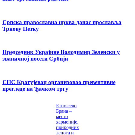
Српска православна црква данас прославља
Трнову Петку
Председник Украјине Володимир Зеленски у
званичној посети Србији
СНС Крагујевац организовао превентивне
прегледе на Ђачком тргу
Етно село
Брана –
место
хармоније,
природних
лепота и