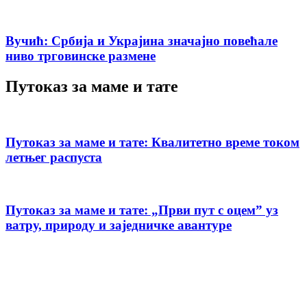
Вучић: Србија и Украјина значајно повећале
ниво трговинске размене
Путоказ за маме и тате
Путоказ за маме и тате: Квалитетно време током
летњег распуста
Путоказ за маме и тате: „Први пут с оцемˮ уз
ватру, природу и заједничке авантуре