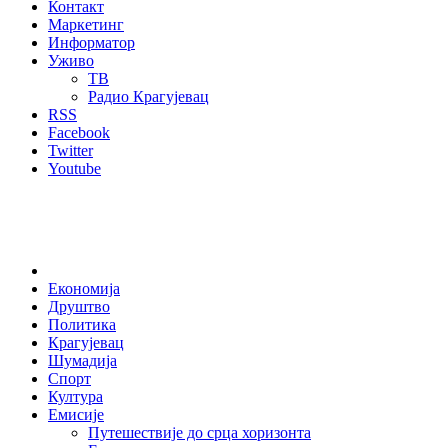
Контакт
Маркетинг
Информатор
Уживо
ТВ
Радио Крагујевац
RSS
Facebook
Twitter
Youtube
Home
Економија
Друштво
Политика
Крагујевац
Шумадија
Спорт
Култура
Емисије
Путешествије до срца хоризонта