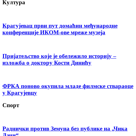
Култура
Крагујевац први пут домаћин међународне
конференције ИКОМ-ове мреже музеја
Пријатељство које је обележило историју –
изложба о доктору Кости Динићу
ФРКА поново окупила младе филмске ствараоце
у Крагујевцу
Спорт
Раднички против Земуна без публике на „Чика
Дачи“