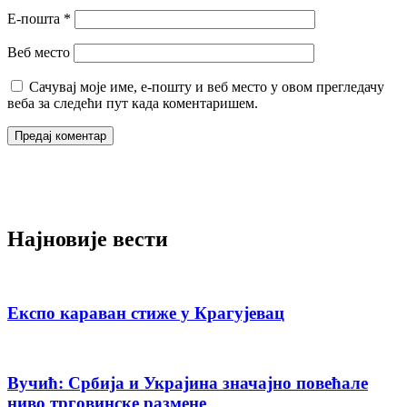
Е-пошта
*
Веб место
Сачувај моје име, е-пошту и веб место у овом прегледачу
веба за следећи пут када коментаришем.
Најновије вести
Експо караван стиже у Крагујевац
Вучић: Србија и Украјина значајно повећале
ниво трговинске размене