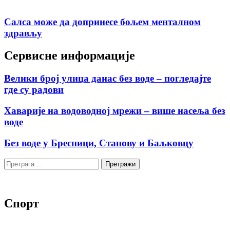
Салса може да допринесе бољем менталном
здрављу
Сервисне информације
Велики број улица данас без воде – погледајте
где су радови
Хаварије на водоводној мрежи – више насеља без
воде
Без воде у Бресници, Станову и Баљковцу
Претрага
за:
Спорт