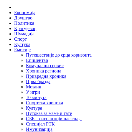
Skip
Home
to
Економија
content
Друштво
Политика
Крагујевац
Шумадија
Спорт
Култура
Емисије
Путешествије до срца хоризонта
Епицентар
Комунални сервис
Хроника региона
Привредна хроника
Прва бразда
Мозаик
У игри
10 минута
Спортска хроника
Култура
Путоказ за маме и тате
СББ – сигнал који нас спаја
Специјал РТК
Имунизација