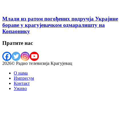
Млади из ратом погођених подручја Украјине
бораве у крагујевачком одмаралишту на
Копаонику
Пратите нас
2026© Радио телевизија Крагујевац
О нама
Импресум
Контакт
Уживо