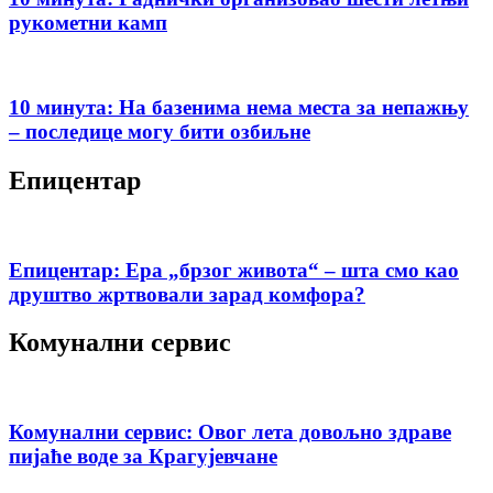
рукометни камп
10 минута: На базенима нема места за непажњу
– последице могу бити озбиљне
Епицентар
Епицентар: Ера „брзог живота“ – шта смо као
друштво жртвовали зарад комфора?
Комунални сервис
Комунални сервис: Овог лета довољно здраве
пијаће воде за Крагујевчане