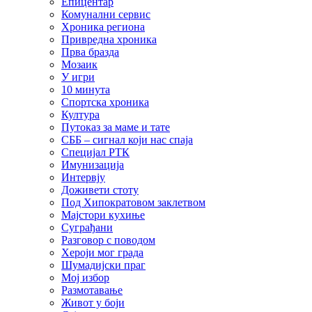
Епицентар
Комунални сервис
Хроника региона
Привредна хроника
Прва бразда
Мозаик
У игри
10 минута
Спортска хроника
Култура
Путоказ за маме и тате
СББ – сигнал који нас спаја
Специјал РТК
Имунизација
Интервју
Доживети стоту
Под Хипократовом заклетвом
Мајстори кухиње
Суграђани
Разговор с поводом
Хероји мог града
Шумадијски праг
Мој избор
Размотавање
Живот у боји