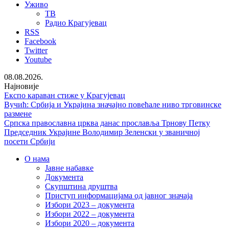
Уживо
ТВ
Радио Крагујевац
RSS
Facebook
Twitter
Youtube
08.08.2026.
Најновије
Експо караван стиже у Крагујевац
Вучић: Србија и Украјина значајно повећале ниво трговинске
размене
Српска православна црква данас прославља Трнову Петку
Председник Украјине Володимир Зеленски у званичној
посети Србији
О нама
Јавне набавке
Документа
Скупштина друштва
Приступ информацијама од јавног значаја
Избори 2023 – документа
Избори 2022 – документа
Избори 2020 – документа