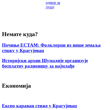
одмор за
душу
Немате куда?
Почиње ЕСТАМ: Фолклорци из више земаља
стижу у Крагујевац
Историјски архив Шумадије организује
бесплатну радионицу за најмлађе
Економија
Експо караван стиже у Крагујевац