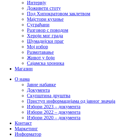
Интервју
Доживети стоту
Под Хипократовом заклетвом
Мајстори кухиње
Суграђани
Разговор с поводом
Хероји мог града
Шумадијски праг
Мој избор
Размотавање
Живот у боји
Сајамска хроника
Магазин
О нама
Јавне набавке
Документа
Скупштина друштва
Приступ информацијама од јавног значаја
Избори 2023 – документа
Избори 2022 – документа
Избори 2020 – документа
Контакт
Маркетинг
Информатор