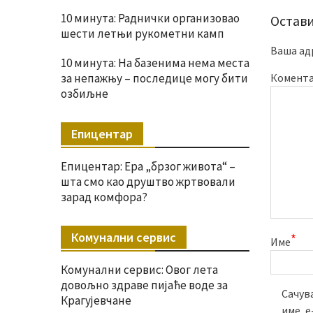
10 минута: Раднички организовао
Остави
шести летњи рукометни камп
Ваша ад
10 минута: На базенима нема места
за непажњу – последице могу бити
Комент
озбиљне
Епицентар
Епицентар: Ера „брзог живота“ –
шта смо као друштво жртвовали
зарад комфора?
Комунални сервис
*
Име
Комунални сервис: Овог лета
довољно здраве пијаће воде за
Сачува
Крагујевчане
име, 