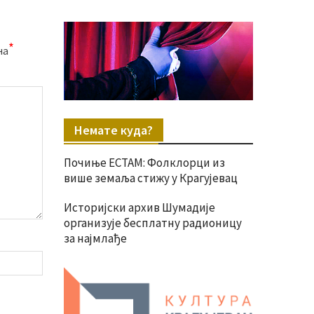
*
на
Немате куда?
Почиње ЕСТАМ: Фолклорци из
више земаља стижу у Крагујевац
Историјски архив Шумадије
организује бесплатну радионицу
за најмлађе