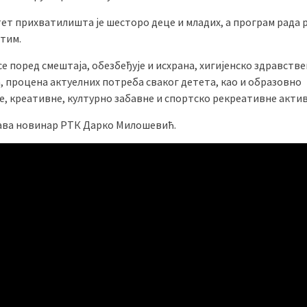
ет прихватилишта је шесторо деце и младих, а програм рада р
 тим.
се поред смештаја, обезбеђује и исхрана, хигијенско здравств
, процена актуелних потреба сваког детета, као и образовно
е, креативне, културно забавне и спортско рекреативне акти
ва новинар РТК Дарко Милошевић.