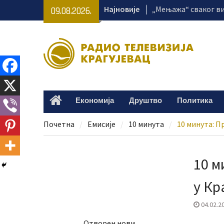
Skip
Најновије
Пансиони за псе св
09.08.2026.
to
летње сезоне
content
Расписан тендер за 
две клинике крагуј
Раднички 1923 убе
Земуна
Економија
Друштво
Политика
Home
Почетна
Емисије
10 минута
10 минута: П
10 м
у Кр
04.02.2
Отворен нови