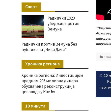
Спорт
Раднички 1923
убедљив против
*Преузим
Земуна
Фотографи
није друг
Раднички против Земуна без
преузимањ
публике на „Чика Дачи“
10 м
Хроника региона
Крета
Хроника региона: Инвестицијом
Prev
10 
чланк
вредном 205 милиона динара
post
Кр
обухваћена реконструкција
партн
цевовода у Книћу
10 минута