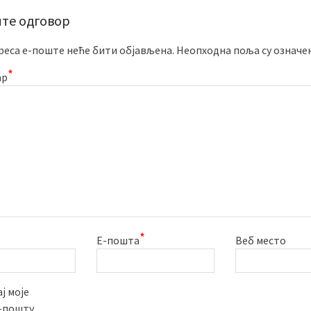
те одговор
реса е-поште неће бити објављена.
Неопходна поља су означе
*
ар
*
Е-пошта
Веб место
ј моје
е-пошту