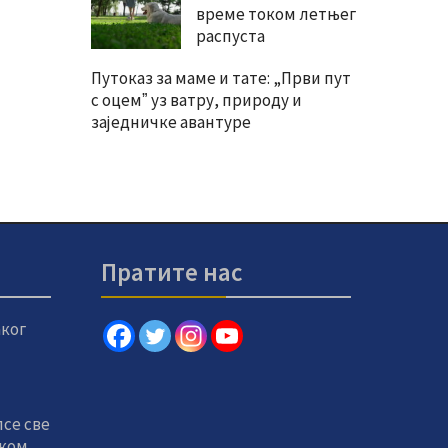
време током летњег
распуста
Путоказ за маме и тате: „Први пут
с оцемˮ уз ватру, природу и
заједничке авантуре
Пратите нас
ког
псе све
оком