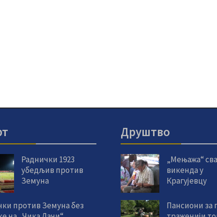
рт
Друштво
Раднички 1923
„Мењажа“ сва
убедљив против
викенда у
Земуна
Крагујевцу
чки против Земуна без
Пансиони за 
е на „Чика Дачи“
траженији т