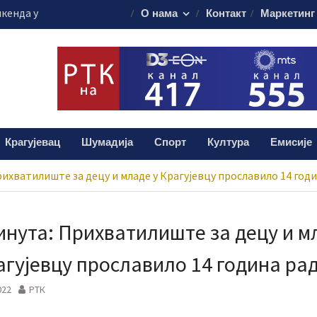
е траженији током
О нама
Контакт
Маркетинг
санацију крова
евачког УКЦ-а
дљив против
Крагујевац
Шумадија
Спорт
Култура
Емисије
рихватилиште за децу и младе у Крагујевцу прославило 14 год
инута: Прихватилиште за децу и м
агујевцу прославило 14 година ра
022
РТК