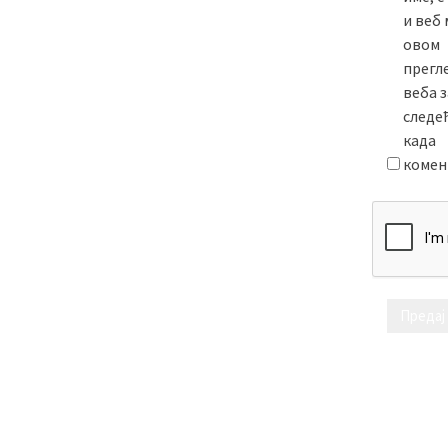
и веб 
овом
прегл
веба з
следе
када
комен