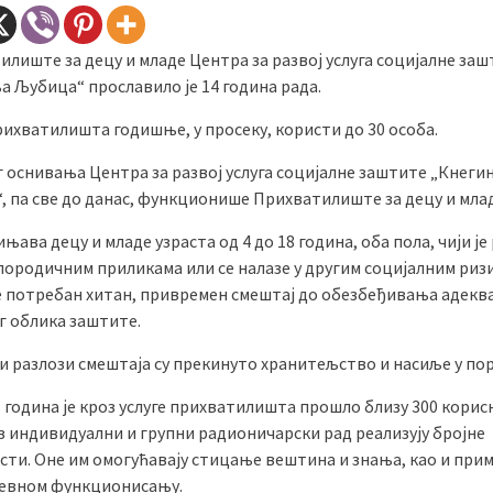
лиште за децу и младе Центра за развој услуга социјалне за
а Љубица“ прославило је 14 година рада.
рихватилишта годишње, у просеку, користи до 30 особа.
г оснивања Центра за развој услуга социјалне заштите „Кнеги
, па све до данас, функционише Прихватилиште за децу и млад
њава децу и младе узраста од 4 до 18 година, оба пола, чији је
породичним приликама или се налазе у другим социјалним риз
је потребан хитан, привремен смештај до обезбеђивања адеква
г облика заштите.
и разлози смештаја су прекинуто хранитељство и насиље у по
 година је кроз услуге прихватилишта прошло близу 300 корис
з индивидуални и групни радионичарски рад реализују бројне
сти. Оне им омогућавају стицање вештина и знања, као и прим
евном функционисању.