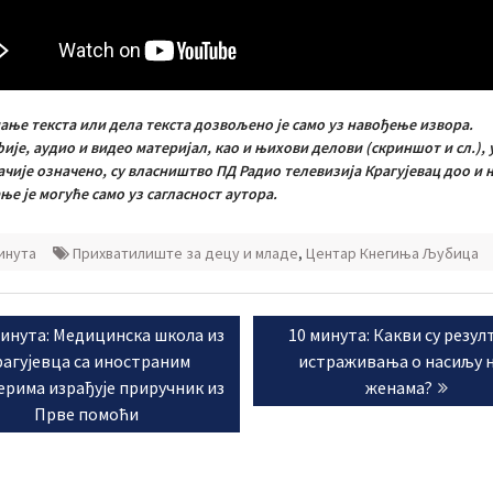
ање текста или дела текста дозвољено је само уз навођење извора.
је, аудио и видео материјал, као и њихови делови (скриншот и сл.),
ачије означено, су власништво ПД Радио телевизија Крагујевац доо и
е је могуће само уз сагласност аутора.
инута
Прихватилиште за децу и младе
,
Центар Кнегиња Љубица
ње
ious
Next
минута: Медицинска школа из
10 минута: Какви су резул
а
:
post:
агујевца са иностраним
истраживања о насиљу 
ерима израђује приручник из
женама?
Прве помоћи