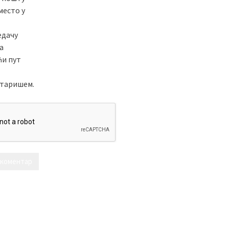
место у
едачу
а
ћи пут
таришем.