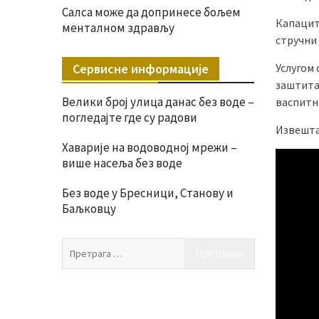
Салса може да допринесе бољем
Капацит
менталном здрављу
стручни
Сервисне информације
Услугом 
заштита
Велики број улица данас без воде –
васпитн
погледајте где су радови
Извешта
Хаварије на водоводној мрежи –
више насеља без воде
Без воде у Бресници, Станову и
Баљковцу
Претрага
за: