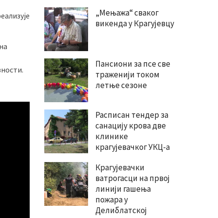
„Мењажа“ сваког
еализује
викенда у Крагујевцу
ена
Пансиони за псе све
вности.
траженији током
летње сезоне
Расписан тендер за
санацију крова две
клинике
крагујевачког УКЦ-а
Крагујевачки
ватрогасци на првој
линији гашења
пожара у
Делиблатској