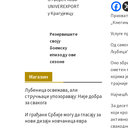
UNIVEREXPORT
у Крагујевцу
Прихвати
„Кнегињ
Услуге п
Резервишите
своју
Од само
боемску
Љубица“
епизоду ове
сезоне
Оно збри
ометен 
Магазин
којима 
трајније
Лубеница освежава, али
Најчешћ
стручњаци упозоравају: Није добра
за свакога
За десет
који кро
И грађани Србије могу да гласају за
активно
нови дизајн новчаница евра
свакодн