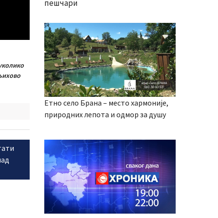
пешчари
 уколико
 њихово
Етно село Брана – место хармоније,
природних лепота и одмор за душу
тати
над