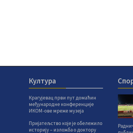
Култура
Спо
Крагујевац први пут домаћин
међународне конференције
ИКОМ-ове мреже музеја
Пријатељство које је обележило
Радни
историју – изложба о доктору
публик