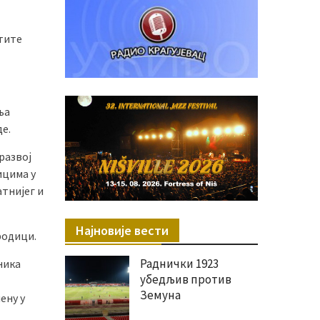
штите
ња
е.
 развој
ицима у
тнијег и
Најновије вести
родици.
Раднички 1923
ника
убедљив против
Земуна
ену у