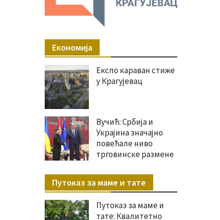
Економија
Експо караван стиже
у Крагујевац
Вучић: Србија и
Украјина значајно
повећале ниво
трговинске размене
Путоказ за маме и тате
Путоказ за маме и
тате: Квалитетно