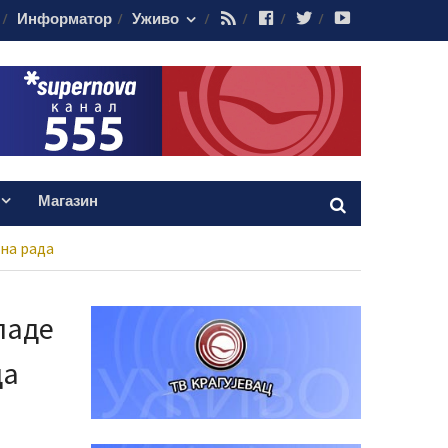
RSS
Facebook
Twitter
Youtube
Информатор
Уживо
Магазин
ина рада
ладе
да