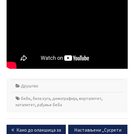
Друштво
бебе
,
бела куга
,
демографија
,
морталитет
,
наталитет
,
рађање беба
Кретање
Previous
Next
Како до олакшица за
Настављени „Сусрети
чланка