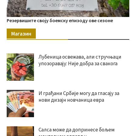
Резервишите своју боемску епизоду ове сезоне
Магазин
Лубеница освежава, али стручњаци
упозоравају: Није добра за свакога
И грађани Србије могу да гласају за
нови дизајн новчаница евра
Салса може да допринесе бољем