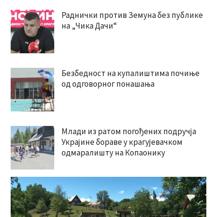
Раднички против Земуна без публике
на „Чика Дачи“
Безбедност на купалиштима почиње
од одговорног понашања
Млади из ратом погођених подручја
Украјине бораве у крагујевачком
одмаралишту на Копаонику