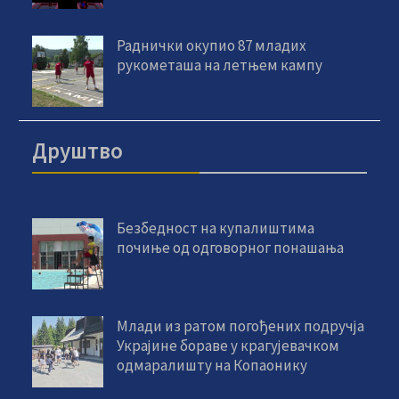
Раднички окупио 87 младих
рукометаша на летњем кампу
Друштво
Безбедност на купалиштима
почиње од одговорног понашања
Млади из ратом погођених подручја
Украјине бораве у крагујевачком
одмаралишту на Копаонику