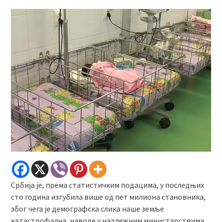
Србија је, према статистичким подацима, у последњих
сто година изгубила више од пет милиона становника,
због чега је демографска слика наше земље
катастрофална, наводе у надлежним министарствима.