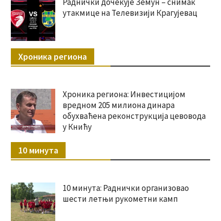
Раднички дочекује Земун – снимак
утакмице на Телевизији Крагујевац
Хроника региона
Хроника региона: Инвестицијом
вредном 205 милиона динара
обухваћена реконструкција цевовода
у Книћу
10 минута
10 минута: Раднички организовао
шести летњи рукометни камп