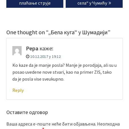
post:
post:
плаћање струје
села“ у Чумићу
One thought on “„Бела куга“ у Шумадији”
Pepa
каже:
10.12.2017 у 19:12
Ko kaze da je manje posla? Manje je porodjaja, ali su u
posao uvedene nove stvari, kao na primer ZIS, tako
da je posla vise sveukupno.
Reply
Оставите одговор
Ваша адреса е-поште неће бити објављена.
Неопходна