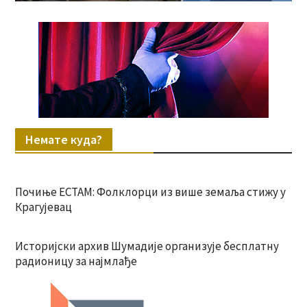
Немате куда?
Почиње ЕСТАМ: Фолклорци из више земаља стижу у
Крагујевац
Историјски архив Шумадије организује бесплатну
радионицу за најмлађе