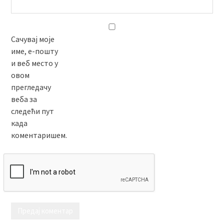
Сачувај моје
име, е-пошту
и веб место у
овом
прегледачу
веба за
следећи пут
када
коментаришем.