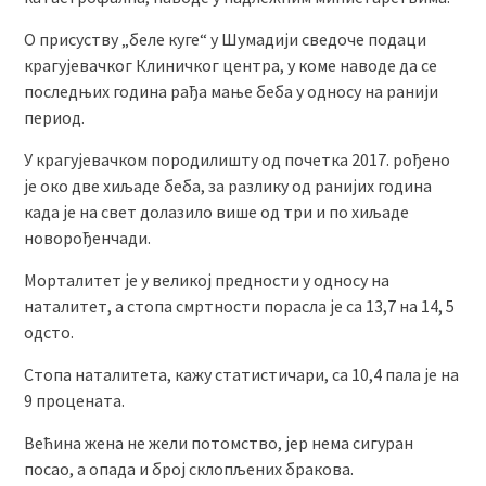
О присуству „беле куге“ у Шумадији сведоче подаци
крагујевачког Клиничког центра, у коме наводе да се
последњих година рађа мање беба у односу на ранији
период.
У крагујевачком породилишту од почетка 2017. рођено
је око две хиљаде беба, за разлику од ранијих година
када је на свет долазило више од три и по хиљаде
новорођенчади.
Морталитет је у великој предности у односу на
наталитет, а стопа смртности порасла је са 13,7 на 14, 5
одсто.
Стопа наталитета, кажу статистичари, са 10,4 пала је на
9 процената.
Већина жена не жели потомство, јер нема сигуран
посао, а опада и број склопљених бракова.