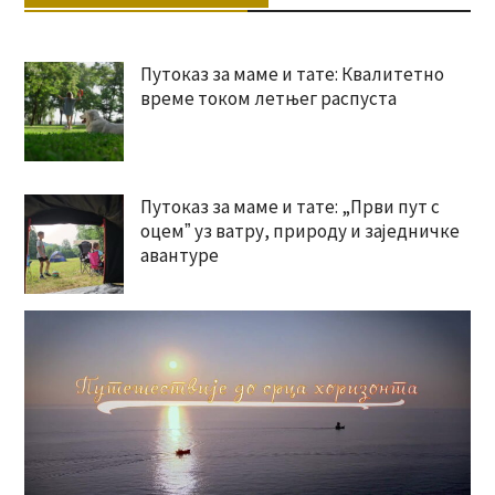
Путоказ за маме и тате: Квалитетно
време током летњег распуста
Путоказ за маме и тате: „Први пут с
оцемˮ уз ватру, природу и заједничке
авантуре