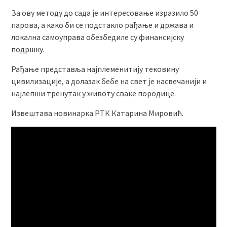
За ову методу до сада је интересовање изразило 50
парова, а како би се подстакло рађање и држава и
локална самоуправа обезбедиле су финансијску
подршку.
Рађање представља најплеменитију тековину
цивилизације, а долазак бебе на свет је насвечанији и
најлепши тренутак у животу сваке породице.
Извештава новинарка РТК Катарина Мировић.