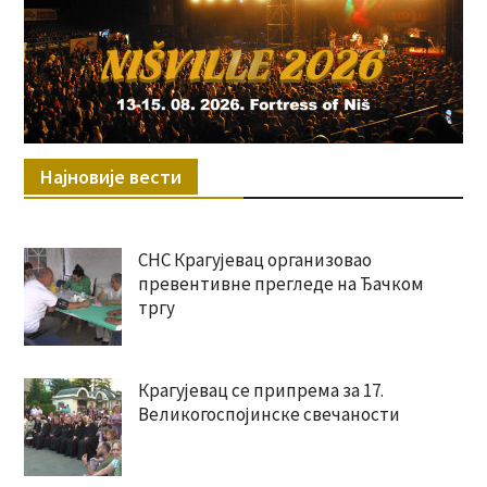
Најновије вести
СНС Крагујевац организовао
превентивне прегледе на Ђачком
тргу
Крагујевац се припрема за 17.
Великогоспојинске свечаности