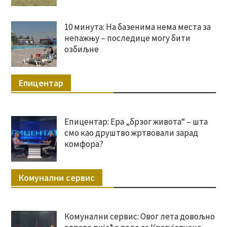
10 минута: На базенима нема места за
непажњу – последице могу бити
озбиљне
Епицентар
Епицентар: Ера „брзог живота“ – шта
смо као друштво жртвовали зарад
комфора?
Комунални сервис
Комунални сервис: Овог лета довољно