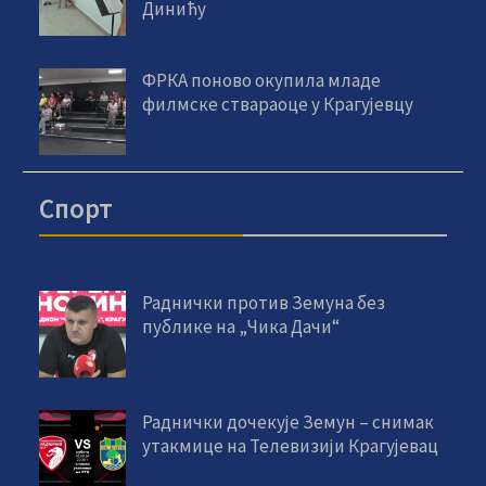
Динићу
ФРКА поново окупила младе
филмске ствараоце у Крагујевцу
Спорт
Раднички против Земуна без
публике на „Чика Дачи“
Раднички дочекује Земун – снимак
утакмице на Телевизији Крагујевац