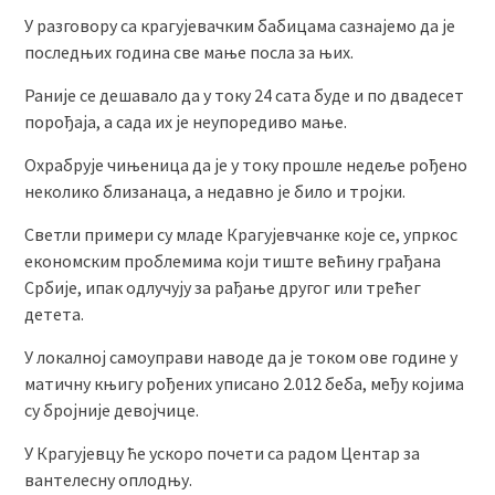
У разговору са крагујевачким бабицама сазнајемо да је
последњих година све мање посла за њих.
Раније се дешавало да у току 24 сата буде и по двадесет
порођаја, а сада их је неупоредиво мање.
Охрабрује чињеница да је у току прошле недеље рођено
неколико близанаца, а недавно је било и тројки.
Светли примери су младе Крагујевчанке које се, упркос
економским проблемима који тиште већину грађана
Србије, ипак одлучују за рађање другог или трећег
детета.
У локалној самоуправи наводе да је током ове године у
матичну књигу рођених уписано 2.012 беба, међу којима
су бројније девојчице.
У Крагујевцу ће ускоро почети са радом Центар за
вантелесну оплодњу.