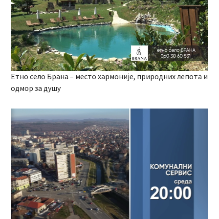
Етно село Брана – место хармоније, природних лепота и
одмор за душу