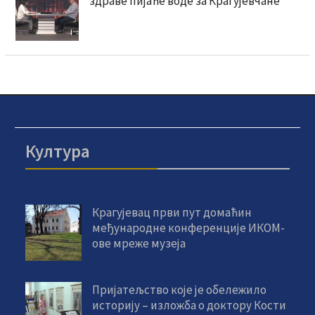
здраве пијаће воде за Крагујевчане
Култура
Крагујевац први пут домаћин
међународне конференције ИКОМ-
ове мреже музеја
Пријатељство које је обележило
историју – изложба о доктору Кости