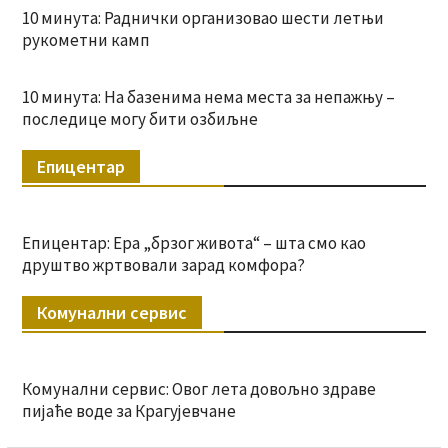
10 минута: Раднички организовао шести летњи
рукометни камп
10 минута: На базенима нема места за непажњу –
последице могу бити озбиљне
Епицентар
Епицентар: Ера „брзог живота“ – шта смо као
друштво жртвовали зарад комфора?
Комунални сервис
Комунални сервис: Овог лета довољно здраве
пијаће воде за Крагујевчане