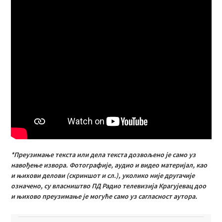
*Преузимање текста или дела текста дозвољено је само уз
навођење извора. Фотографије, аудио и видео материјал, као
и њихови делови (скриншот и сл.), уколико није другачије
означено, су власништво ПД Радио телевизија Крагујевац доо
и њихово преузимање је могуће само уз сагласност аутора.