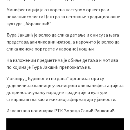
Манифестација је отворена наступом оркестра и
вокалних солиста Центра за неговање традиционалне
културе „Абрашевић“.
Ђура Јакшић је волео да слика детаље и они су за њега
представљали ликовни изазов, а нарочито је волео да
слика женске портрете у народној ношњи.
На изложеним предметима је обиље детаља и мотива
по којима је Ђура Јакшић препознатљив.
У оквиру „Ђуриног етно дана“ организатори су
доделили захвалнице учесницима ове манифестације за
допринос очувању народне традиције и културе
стваралаштва као и њиховој афирмацији у јавности.
Извештава новинарка РТК Зорица Савић Ранковић.