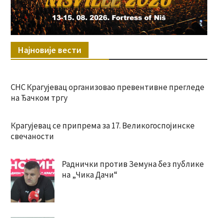
Најновије вести
СНС Крагујевац организовао превентивне прегледе
на Ђачком тргу
Крагујевац се припрема за 17. Великогоспојинске
свечаности
Раднички против Земуна без публике
на „Чика Дачи“