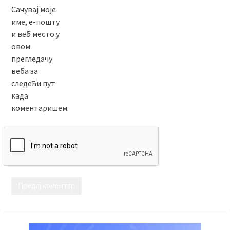
Сачувај моје
име, е-пошту
и веб место у
овом
прегледачу
веба за
следећи пут
када
коментаришем.