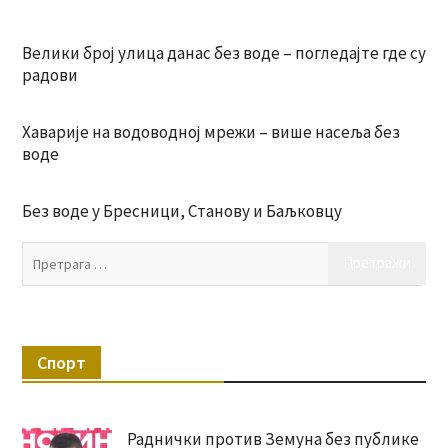
Велики број улица данас без воде – погледајте где су
радови
Хаварије на водоводној мрежи – више насеља без
воде
Без воде у Бресници, Станову и Баљковцу
Пр
за:
Спорт
Раднички против Земуна без публике