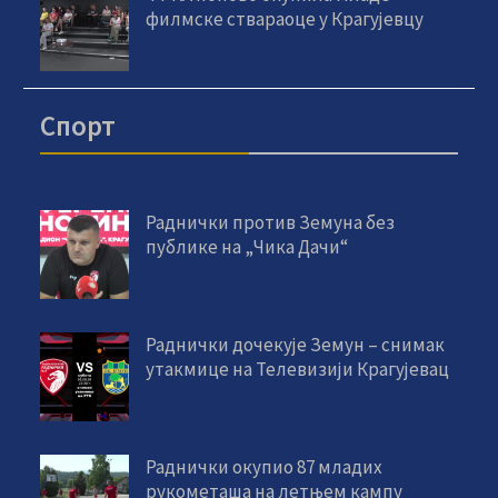
филмске ствараоце у Крагујевцу
Спорт
Раднички против Земуна без
публике на „Чика Дачи“
Раднички дочекује Земун – снимак
утакмице на Телевизији Крагујевац
Раднички окупио 87 младих
рукометаша на летњем кампу