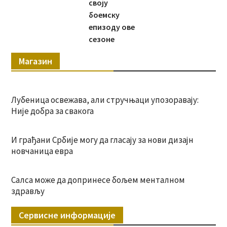
своју
боемску
епизоду ове
сезоне
Магазин
Лубеница освежава, али стручњаци упозоравају:
Није добра за свакога
И грађани Србије могу да гласају за нови дизајн
новчаница евра
Салса може да допринесе бољем менталном
здрављу
Сервисне информације