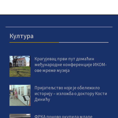
Култура
Крагујевац први пут домаћин
међународне конференције ИКОМ-
ове мреже музеја
Пријатељство које је обележило
историју – изложба о доктору Кости
Динићу
ФРКА поново окупила младе