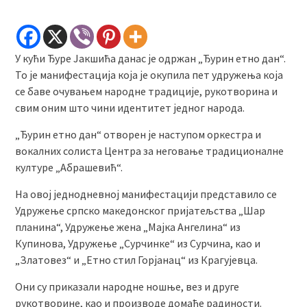
У кући Ђуре Јакшића данас је одржан „Ђурин етно дан“.
То је манифестација која је окупила пет удружења која
се баве очувањем народне традиције, рукотворина и
свим оним што чини идентитет једног народа.
„Ђурин етно дан“ отворен је наступом оркестра и
вокалних солиста Центра за неговање традиционалне
културе „Абрашевић“.
На овој једнодневној манифестацији представило се
Удружење српско македонског пријатељства „Шар
планина“, Удружење жена „Мајка Ангелина“ из
Купинова, Удружење „Сурчинке“ из Сурчина, као и
„Златовез“ и „Етно стил Горјанац“ из Крагујевца.
Они су приказали народне ношње, вез и друге
рукотворине, као и производе домаће радиности.