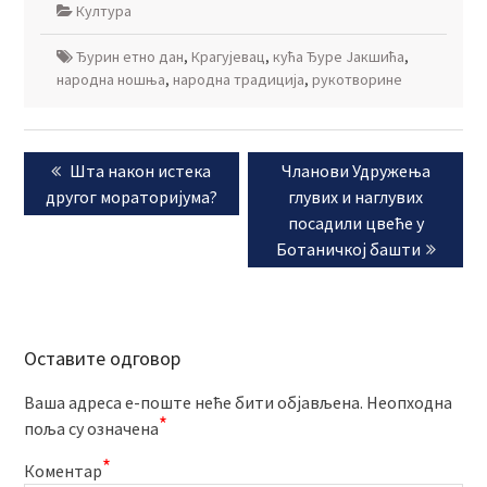
Култура
Ђурин етно дан
,
Крагујевац
,
кућа Ђуре Јакшића
,
народна ношња
,
народна традиција
,
рукотворине
Кретање
Previous
Next
Шта након истека
Чланови Удружења
чланка
post:
post:
другог мораторијума?
глувих и наглувих
посадили цвеће у
Ботаничкој башти
Оставите одговор
Ваша адреса е-поште неће бити објављена.
Неопходна
*
поља су означена
*
Коментар