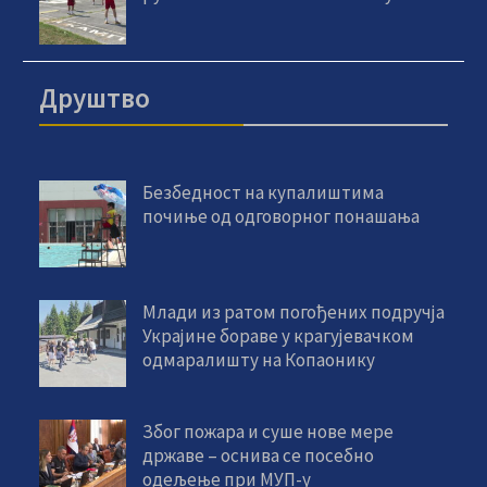
Друштво
Безбедност на купалиштима
почиње од одговорног понашања
Млади из ратом погођених подручја
Украјине бораве у крагујевачком
одмаралишту на Копаонику
Због пожара и суше нове мере
државе – оснива се посебно
одељење при МУП-у