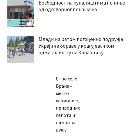
Безбедност на купалиштима почиње
од одговорног понашања
Млади из ратом погођених подручја
Украјине бораве у крагујевачком
одмаралишту на Копаонику
Етно село
Брана –
место
хармоније,
природних
лепота и
одмор за
душу