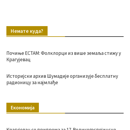
Немате куда?
Почиње ЕСТАМ: Фолклорци из више земаља стижу у
Крагујевац
Историјски архив Шумадије организује бесплатну
радионицу за најмлађе
Економија
Крагујевац се припрема за 17. Великогоспојинске