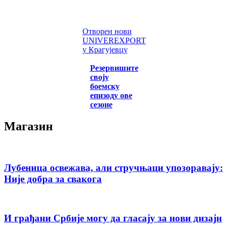
Отворен нови
UNIVEREXPORT
у Крагујевцу
Резервишите
своју
боемску
епизоду ове
сезоне
Магазин
Лубеница освежава, али стручњаци упозоравају:
Није добра за свакога
И грађани Србије могу да гласају за нови дизајн