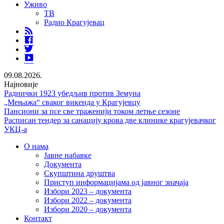
Уживо
ТВ
Радио Крагујевац
RSS
Facebook
Twitter
Youtube
09.08.2026.
Најновије
Раднички 1923 убедљив против Земуна
„Мењажа“ сваког викенда у Крагујевцу
Пансиони за псе све траженији током летње сезоне
Расписан тендер за санацију крова две клинике крагујевачког
УКЦ-а
О нама
Јавне набавке
Документа
Скупштина друштва
Приступ информацијама од јавног значаја
Избори 2023 – документа
Избори 2022 – документа
Избори 2020 – документа
Контакт