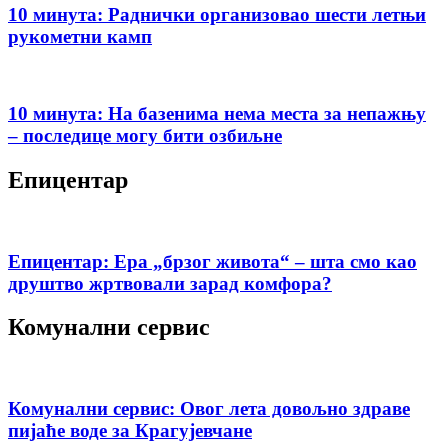
10 минута: Раднички организовао шести летњи
рукометни камп
10 минута: На базенима нема места за непажњу
– последице могу бити озбиљне
Епицентар
Епицентар: Ера „брзог живота“ – шта смо као
друштво жртвовали зарад комфора?
Комунални сервис
Комунални сервис: Овог лета довољно здраве
пијаће воде за Крагујевчане