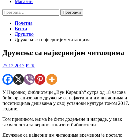
Магазин
Претрага
за:
Почетна
Вести
Друштво
Дружење са највернијим читаоцима
Дружење са највернијим читаоцима
25.12.2017
РТК
У Народној библиотеци „Вук Караџић“ сутра од 18 часова
биће организовано дружење са најактивнијим читаоцима и
посетиоцима дешавања у овој установи културе током 2017.
године.
Том приликом, њима ће бити додељене и награде, у знак
захвалности за верност књизи и библиотеци.
Дружење са највернијим читаоцима временом је постало