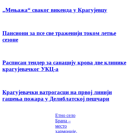
„Мењажа“ сваког викенда у Крагујевцу
Пансиони за псе све траженији током летње
сезоне
Расписан тендер за санацију крова две клинике
крагујевачког УКЦ-а
Крагујевачки ватрогасци на првој линији
гашења пожара у Делиблатској пешчари
Етно село
Брана –
место
хармоније,