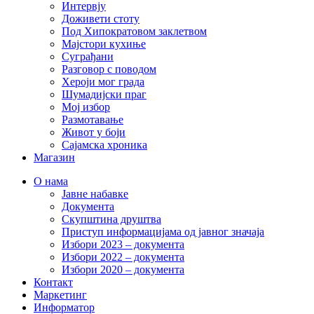
Интервју
Доживети стоту
Под Хипократовом заклетвом
Мајстори кухиње
Суграђани
Разговор с поводом
Хероји мог града
Шумадијски праг
Мој избор
Размотавање
Живот у боји
Сајамска хроника
Магазин
О нама
Јавне набавке
Документа
Скупштина друштва
Приступ информацијама од јавног значаја
Избори 2023 – документа
Избори 2022 – документа
Избори 2020 – документа
Контакт
Маркетинг
Информатор