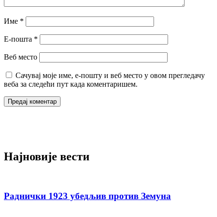
Име
*
Е-пошта
*
Веб место
Сачувај моје име, е-пошту и веб место у овом прегледачу
веба за следећи пут када коментаришем.
Најновије вести
Раднички 1923 убедљив против Земуна