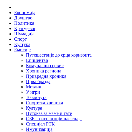
Skip
Home
to
Економија
content
Друштво
Политика
Крагујевац
Шумадија
Спорт
Култура
Емисије
Путешествије до срца хоризонта
Епицентар
Комунални сервис
Хроника региона
Привредна хроника
Прва бразда
Мозаик
У игри
10 минута
Спортска хроника
Култура
Путоказ за маме и тате
СББ – сигнал који нас спаја
Специјал РТК
Имунизација