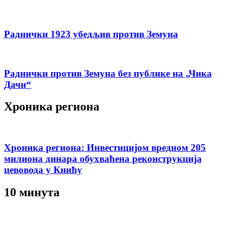
Раднички 1923 убедљив против Земуна
Раднички против Земуна без публике на „Чика
Дачи“
Хроника региона
Хроника региона: Инвестицијом вредном 205
милиона динара обухваћена реконструкција
цевовода у Книћу
10 минута