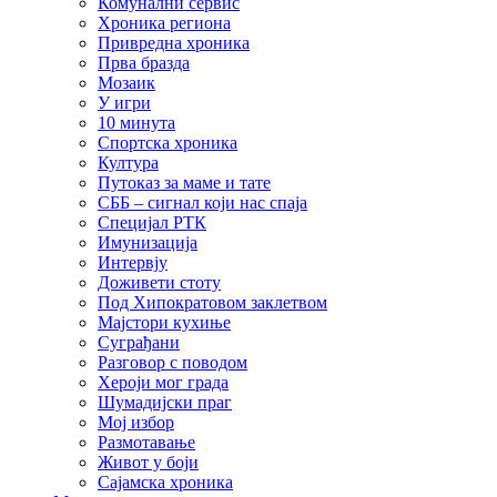
Комунални сервис
Хроника региона
Привредна хроника
Прва бразда
Мозаик
У игри
10 минута
Спортска хроника
Култура
Путоказ за маме и тате
СББ – сигнал који нас спаја
Специјал РТК
Имунизација
Интервју
Доживети стоту
Под Хипократовом заклетвом
Мајстори кухиње
Суграђани
Разговор с поводом
Хероји мог града
Шумадијски праг
Мој избор
Размотавање
Живот у боји
Сајамска хроника