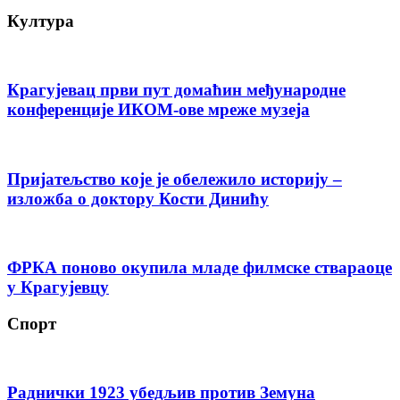
Култура
Крагујевац први пут домаћин међународне
конференције ИКОМ-ове мреже музеја
Пријатељство које је обележило историју –
изложба о доктору Кости Динићу
ФРКА поново окупила младе филмске ствараоце
у Крагујевцу
Спорт
Раднички 1923 убедљив против Земуна