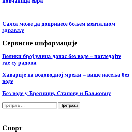
новчаница евра
Салса може да допринесе бољем менталном
здрављу
Сервисне информације
Велики број улица данас без воде – погледајте
где су радови
Хаварије на водоводној мрежи – више насеља без
воде
Без воде у Бресници, Станову и Баљковцу
Претрага
за:
Спорт