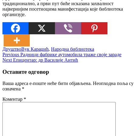
традиционално, а први пут биће исказана захвалност
највернијим посетиоцима манифестација које библиотека
организује.
Друштво
Вук Караџић
,
Народна библиотека
Кретање
Previous
Previous
Радници фабрике аутомобила траже своје зараде
Next
post:
Next
Епицентар: др Василије Антић
чланка
post:
Оставите одговор
Ваша адреса е-поште неће бити објављена.
Неопходна поља су
означена
*
Коментар
*