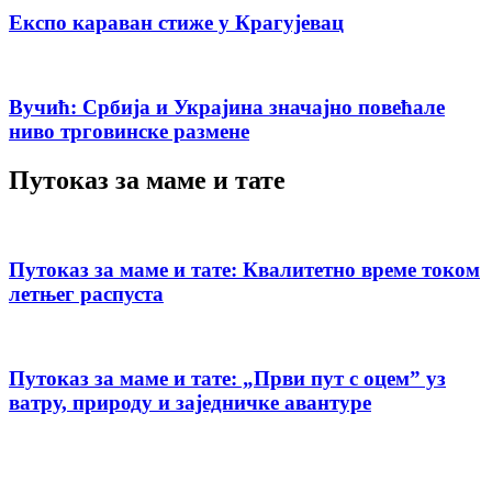
Експо караван стиже у Крагујевац
Вучић: Србија и Украјина значајно повећале
ниво трговинске размене
Путоказ за маме и тате
Путоказ за маме и тате: Квалитетно време током
летњег распуста
Путоказ за маме и тате: „Први пут с оцемˮ уз
ватру, природу и заједничке авантуре