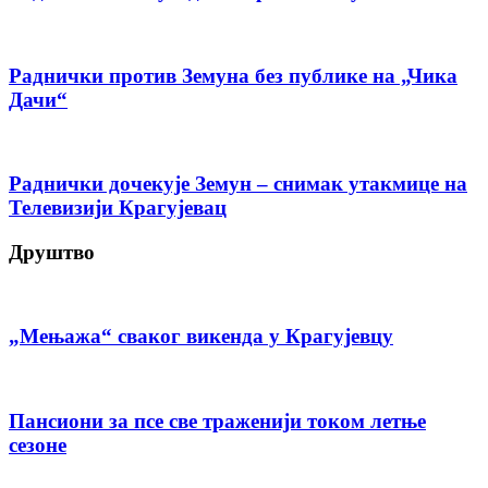
Раднички против Земуна без публике на „Чика
Дачи“
Раднички дочекује Земун – снимак утакмице на
Телевизији Крагујевац
Друштво
„Мењажа“ сваког викенда у Крагујевцу
Пансиони за псе све траженији током летње
сезоне