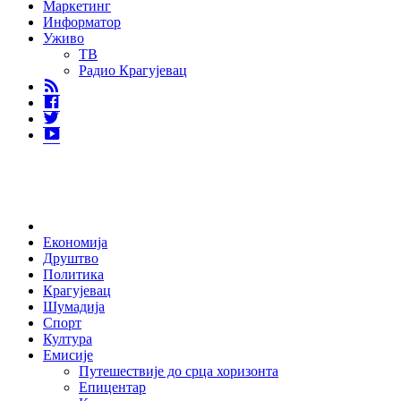
Маркетинг
Информатор
Уживо
ТВ
Радио Крагујевац
RSS
Facebook
Twitter
Youtube
Home
Економија
Друштво
Политика
Крагујевац
Шумадија
Спорт
Култура
Емисије
Путешествије до срца хоризонта
Епицентар