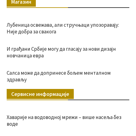
Магазин
Лубеница освежава, али стручњаци упозоравају:
Није добра за свакога
И грађани Србије могу да гласају за нови дизајн
новчаница евра
Салса може да допринесе бољем менталном
здрављу
Сервисне информације
Хаварије на водоводној мрежи – више насеља без
воде