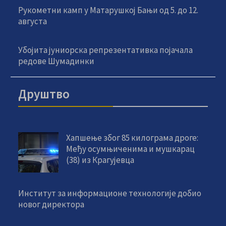
Рукометни камп у Матарушкој Бањи од 5. до 12.
августа
Убојита јуниорска репрезентативка појачала
редове Шумадинки
Друштво
Хапшење због 85 килограма дроге:
Међу осумњиченима и мушкарац
(38) из Крагујевца
Институт за информационе технологије добио
новог директора