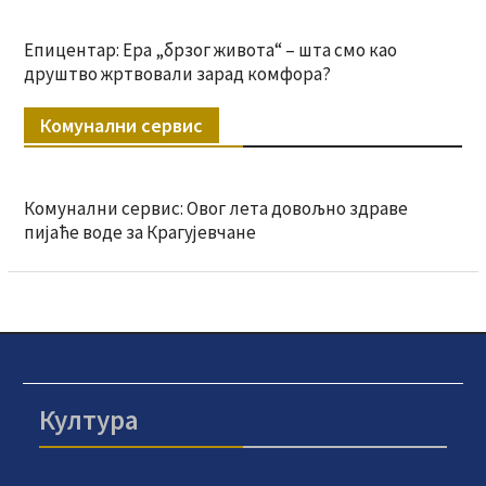
Епицентар: Ера „брзог живота“ – шта смо као
друштво жртвовали зарад комфора?
Комунални сервис
Комунални сервис: Овог лета довољно здраве
пијаће воде за Крагујевчане
Култура