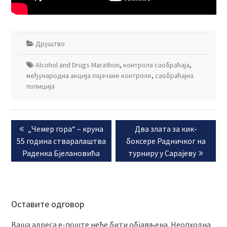
Друштво
Аlcohol and Drugs Marathon
,
контрола саобраћаја
,
међународна акција појачане контроле
,
саобраћајна
полиција
Кретање
Previous
Next
„Чемер гора“ – круна
Два злата за кик-
чланка
post:
post:
55 година стваралаштва
боксере Радничког на
Раденка Бјелановића
турниру у Сарајеву
Оставите одговор
Ваша адреса е-поште неће бити објављена.
Неопходна