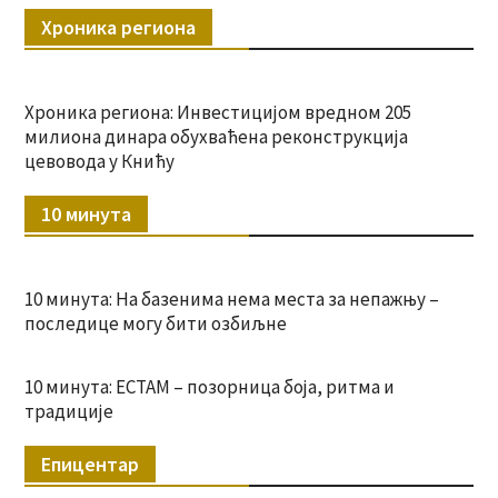
Хроника региона
Хроника региона: Инвестицијом вредном 205
милиона динара обухваћена реконструкција
цевовода у Книћу
10 минута
10 минута: На базенима нема места за непажњу –
последице могу бити озбиљне
10 минута: ЕСТАМ – позорница боја, ритма и
традиције
Епицентар