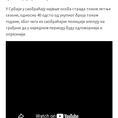
У Србији у саобраћају највше особа страда током летње
сезоне, односно 40 одсто од укупног броја током
године, због чега из саобраћајне полиције апелују на
грађане да у наредном периоду буду одговорнији и
опрезнији.