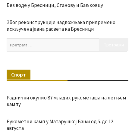
Без воде у Бресници, Станову и Баљковцу
Због реконструкције надвожњака привремено
искључена јавна расвета ка Бресници
Пр
за:
Спорт
Раднички окупио 87 младих рукометаша на летњем
кампу
Рукометни камп у Матарушкој Бањи од 5. до 12.
августа