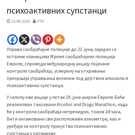
психоактивних супстанци
16.06.2026
РТК
Управа саобраћајне полиције до 21. јуна, заједно са
осталим чланицама Мреже саобраћајних полиција
Европе, спроводи међународну акцију појачане
контроле саобраћаја, усмерену на откривање
прекршаја управљања возилом под дејством алкохола и
психоактивних супстанци.
У склопу ове акције у петак 19. јуна широм Европе биће
реализован такозвани Аlcohol and Drugs Marathon, када
ће у контроли саобраћаја непрекидно, током 24 часа,
бити ангажовани сви расположиви алкометри, као и
уређаји за контролу присуства психоактивних
супстанци у организму.