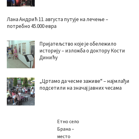
Лана Андрић 11. августа путује на лечење –
потребно 45.000 евра
Пријатељство које је обележило
историју – изложба о доктору Кости
Динићу
„Цртамо да чесме заживе“ – најмлађи
подсетили на значај јавних чесама
Етно село
Брана –
место