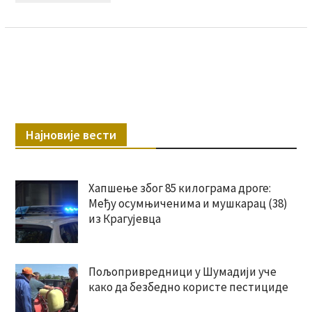
Најновије вести
Хапшење због 85 килограма дроге:
Међу осумњиченима и мушкарац (38)
из Крагујевца
Пољопривредници у Шумадији уче
како да безбедно користе пестициде