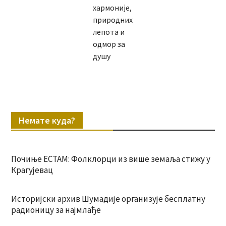
хармоније,
природних
лепота и
одмор за
душу
Немате куда?
Почиње ЕСТАМ: Фолклорци из више земаља стижу у
Крагујевац
Историјски архив Шумадије организује бесплатну
радионицу за најмлађе