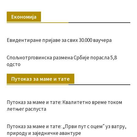
Економија
Евидентиране пријаве за свих 30.000 ваучера
Спољнотрговинска размена Србије порасла 5,8
одсто
Путоказ за маме и тате
Путоказ за маме и тате: Квалитетно време током
летњег распуста
Путоказ за маме и тате: „Први пут с оцемˮ уз ватру,
природу и заједничке авантуре