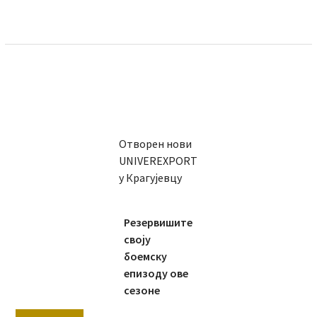
Отворен нови
UNIVEREXPORT
у Крагујевцу
Резервишите
своју
боемску
епизоду ове
сезоне