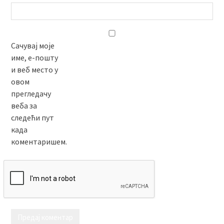
Сачувај моје
име, е-пошту
и веб место у
овом
прегледачу
веба за
следећи пут
када
коментаришем.