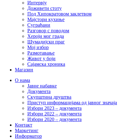
Интервју
Доживети стоту
Под Хипократовом заклетвом
Мајстори кухиње
Суграђани
Разговор с поводом
Хероји мог града
Шумадијски праг
Мој избор
Размотавање
Живот у боји
Сајамска хроника
Магазин
О нама
Јавне набавке
Документа
Скупштина друштва
Приступ информацијама од јавног значаја
Избори 2023 – документа
Избори 2022 – документа
Избори 2020 – документа
Контакт
Маркетинг
Информатор