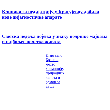
Клиника за педијатрију у Крагујевцу добила
нове дијагностичке апарате
Светска недеља дојења у знаку подршке мајкама
и најбољег почетка живота
Етно село
Брана –
место
хармоније,
природних
лепота и
одмор за
душу