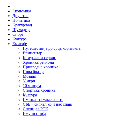
Skip
Home
to
Економија
content
Друштво
Политика
Крагујевац
Шумадија
Спорт
Култура
Емисије
Путешествије до срца хоризонта
Епицентар
Комунални сервис
Хроника региона
Привредна хроника
Прва бразда
Мозаик
У игри
10 минута
Спортска хроника
Култура
Путоказ за маме и тате
СББ – сигнал који нас спаја
Специјал РТК
Имунизација