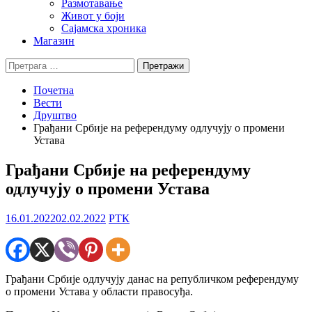
Размотавање
Живот у боји
Сајамска хроника
Магазин
Претрага
за:
Почетна
Вести
Друштво
Грађани Србије на референдуму одлучују о промени
Устава
Грађани Србије на референдуму
одлучују о промени Устава
16.01.2022
02.02.2022
РТК
Грађани Србије одлучују данас на републичком референдуму
о промени Устава у области правосуђа.