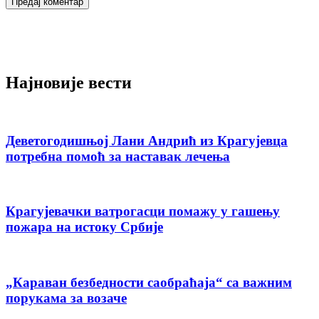
Најновије вести
Деветогодишњој Лани Андрић из Крагујевца
потребна помоћ за наставак лечења
Крагујевачки ватрогасци помажу у гашењу
пожара на истоку Србије
„Караван безбедности саобраћаја“ са важним
порукама за возаче