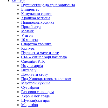
Емисије
Путешествије до срца хоризонта
Епицентар
Комунални сервис
Хроника региона
Привредна хроника
Прва бразда
Мозаик
У игри
10 минута
Спортска хроника
Култура
Путоказ за маме и тате
СББ – сигнал који нас спаја
Специјал РТК
Имунизација
Интервју
Доживети стоту
Под Хипократовом заклетвом
Мајстори кухиње
Суграђани
Разговор с поводом
Хероји мог града
Шумадијски праг
Мој избор