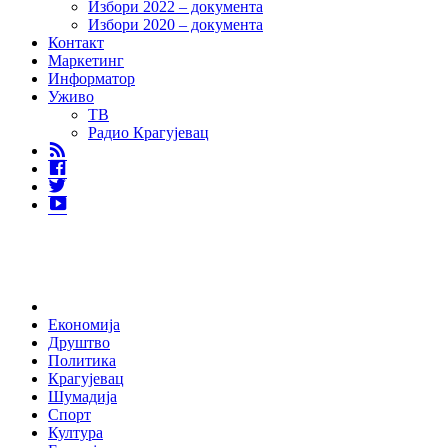
Избори 2022 – документа
Избори 2020 – документа
Контакт
Маркетинг
Информатор
Уживо
ТВ
Радио Крагујевац
RSS
Facebook
Twitter
Youtube
Home
Економија
Друштво
Политика
Крагујевац
Шумадија
Спорт
Култура