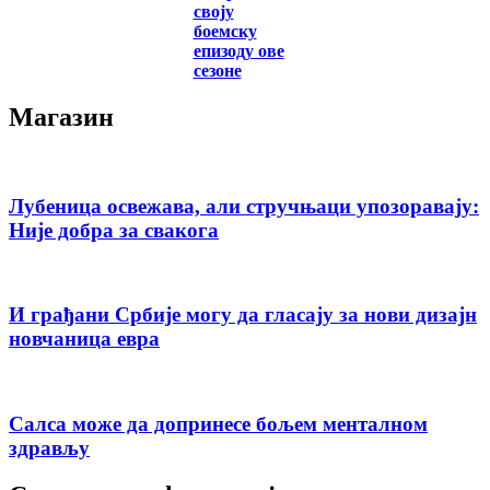
своју
боемску
епизоду ове
сезоне
Магазин
Лубеница освежава, али стручњаци упозоравају:
Није добра за свакога
И грађани Србије могу да гласају за нови дизајн
новчаница евра
Салса може да допринесе бољем менталном
здрављу