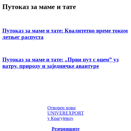
Путоказ за маме и тате
Путоказ за маме и тате: Квалитетно време током
летњег распуста
Путоказ за маме и тате: „Први пут с оцемˮ уз
ватру, природу и заједничке авантуре
Отворен нови
UNIVEREXPORT
у Крагујевцу
Резервишите