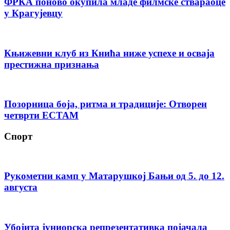
ФРКА поново окупила младе филмске ствараоце
у Крагујевцу
Књижевни клуб из Кнића ниже успехе и осваја
престижна признања
Позорница боја, ритма и традиције: Отворен
четврти ЕСТАМ
Спорт
Рукометни камп у Матарушкој Бањи од 5. до 12.
августа
Убојита јуниорска репрезентативка појачала