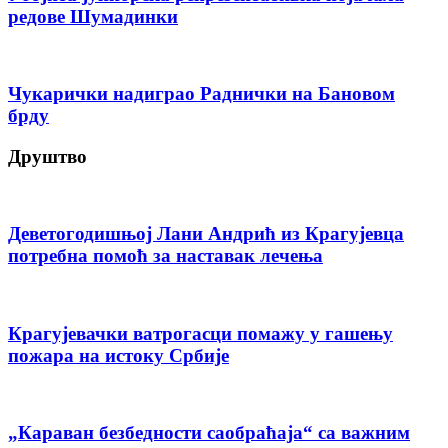
редове Шумадинки
Чукарички надиграо Раднички на Бановом
брду
Друштво
Деветогодишњој Лани Андрић из Крагујевца
потребна помоћ за наставак лечења
Крагујевачки ватрогасци помажу у гашењу
пожара на истоку Србије
„Караван безбедности саобраћаја“ са важним