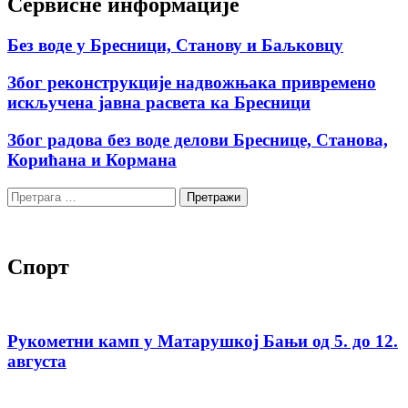
Сервисне информације
Без воде у Бресници, Станову и Баљковцу
Због реконструкције надвожњака привремено
искључена јавна расвета ка Бресници
Због радова без воде делови Бреснице, Станова,
Корићана и Кормана
Претрага
за:
Спорт
Рукометни камп у Матарушкој Бањи од 5. до 12.
августа