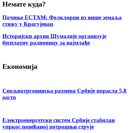
Немате куда?
Почиње ЕСТАМ: Фолклорци из више земаља
стижу у Крагујевац
Историјски архив Шумадије организује
бесплатну радионицу за најмлађе
Економија
Спољнотрговинска размена Србије порасла 5,8
одсто
Електроенергетски систем Србије стабилан
упркос повећаној потрошњи струје