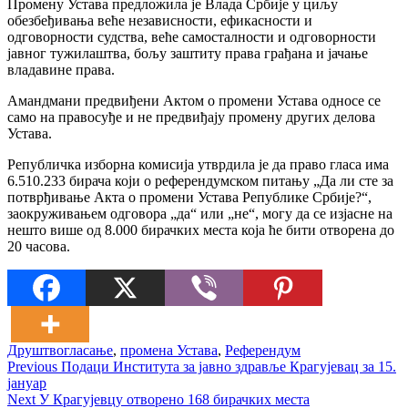
Промену Устава предложила је Влада Србије у циљу
обезбеђивања веће независности, ефикасности и
одговорности судства, веће самосталности и одговорности
јавног тужилаштва, бољу заштиту права грађана и јачање
владавине права.
Амандмани предвиђени Актом о промени Устава односе се
само на правосуђе и не предвиђају промену других делова
Устава.
Републичка изборна комисија утврдила је да право гласа има
6.510.233 бирача који о референдумском питању „Да ли сте за
потврђивање Акта о промени Устава Републике Србије?“,
заокруживањем одговора „да“ или „не“, могу да се изјасне на
нешто више од 8.000 бирачких места која ће бити отворена до
20 часова.
Друштво
гласање
,
промена Устава
,
Референдум
Кретање
Previous
Previous
Подаци Института за јавно здравље Крагујевац за 15.
post:
јануар
чланка
Next
Next
У Крагујевцу отворено 168 бирачких места