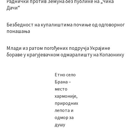
Раднички против Земуна без публике на „Чика
Дачи“
Безбедност на купалиштима почиње од одговорног
понашања
Млади из ратом погођених подручја Украјине
бораве у крагујевачком одмаралишту на Копаонику
Етно село
Брана –
место
хармоније,
природних
лепота и
одмор за
душу