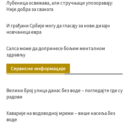
Лубеница освежава, али стручњаци упозоравају:
Није добра за свакога
И грађани Србије могу да гласају за нови дизајн
новчаница евра
Салса може да допринесе бољем менталном
здрављу
Сервисне информације
Велики број улица данас без воде – погледајте где су
радови
Хаварије на водоводној мрежи – више насеља без
воде