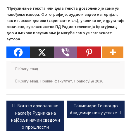
*Преузимање текста или дела текста дозвољено је само уз
навођење извора. Фотографије, аудио и видео материјал,
као и њихови делови (скриншот и сл.), уколико није другачије
означено, су власништво ПД Радио телевизија Крагујевац
доо и њихово преузимање је могуће само уз сагласност
аутора.
Крагујевац
Крагујевац
,
Правни факултет
,
Правосуђе 2036
Кретање
Previous
Next
Богато археолошко
Такмичари Теквондо
чланка
post:
post:
Академије нижу успехе
наслеђе Рудника на
најбољи начин сведочи
о прошлости