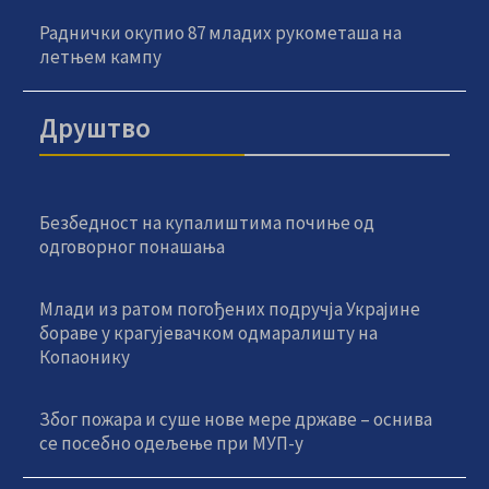
Раднички окупио 87 младих рукометаша на
летњем кампу
Друштво
Безбедност на купалиштима почиње од
одговорног понашања
Млади из ратом погођених подручја Украјине
бораве у крагујевачком одмаралишту на
Копаонику
Због пожара и суше нове мере државе – оснива
се посебно одељење при МУП-у