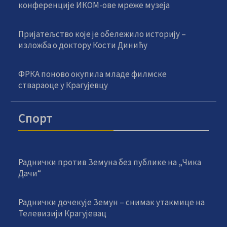
конференције ИКОМ-ове мреже музеја
Пријатељство које је обележило историју –
изложба о доктору Кости Динићу
ФРКА поново окупила младе филмске
ствараоце у Крагујевцу
Спорт
Раднички против Земуна без публике на „Чика
Дачи“
Раднички дочекује Земун – снимак утакмице на
Телевизији Крагујевац