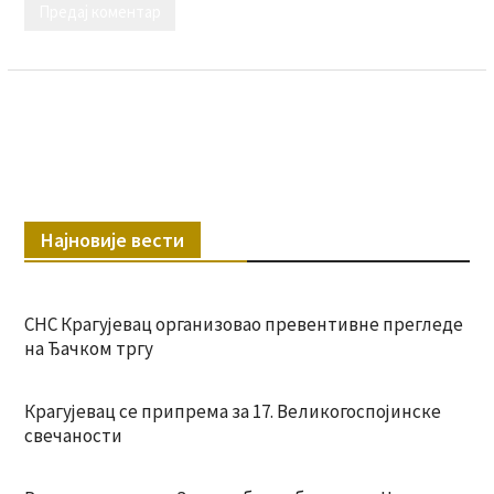
Најновије вести
СНС Крагујевац организовао превентивне прегледе
на Ђачком тргу
Крагујевац се припрема за 17. Великогоспојинске
свечаности