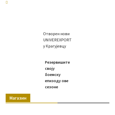
Отворен нови
UNIVEREXPORT
у Крагујевцу
Резервишите
своју
боемску
епизоду ове
сезоне
Магазин