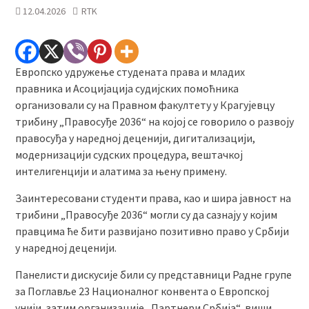
12.04.2026
RTK
Европско удружење студената права и младих
правника и Асоцијација судијских помоћника
организовали су на Правном факултету у Крагујевцу
трибину „Правосуђе 2036“ на којој се говорило о развоју
правосуђа у наредној деценији, дигитализацији,
модернизацији судских процедура, вештачкој
интелигенцији и алатима за њену примену.
Заинтересовани студенти права, као и шира јавност на
трибини „Правосуђе 2036“ могли су да сазнају у којим
правцима ће бити развијано позитивно право у Србији
у наредној деценији.
Панелисти дискусије били су представници Радне групе
за Поглавље 23 Националног конвента о Европској
унији, затим организације „Партнери Србија“, виши