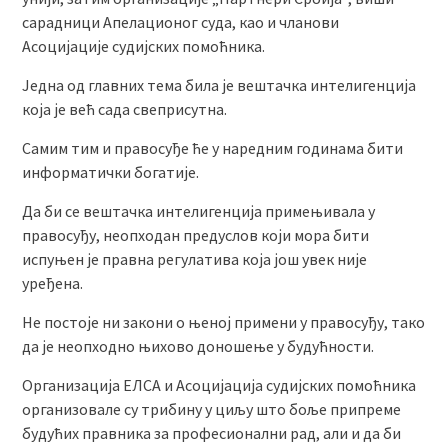
сарадници Апелационог суда, као и чланови
Асоцијације судијских помоћника.
Једна од главних тема била је вештачка интелигенција
која је већ сада свеприсутна.
Самим тим и правосуђе ће у наредним годинама бити
информатички богатије.
Да би се вештачка интелигенција примењивала у
правосуђу, неопходан предуслов који мора бити
испуњен је правна регулатива која још увек није
уређена.
Не постоје ни закони о њеној примени у правосуђу, тако
да је неопходно њихово доношење у будућности.
Организација ЕЛСА и Асоцијација судијских помоћника
организовале су трибину у циљу што боље припреме
будућих правника за професионални рад, али и да би