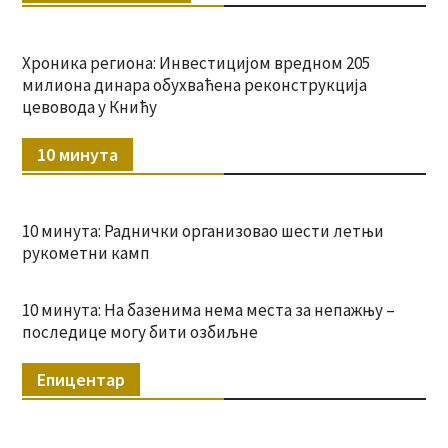
Хроника региона: Инвестицијом вредном 205
милиона динара обухваћена реконструкција
цевовода у Книћу
10 минута
10 минута: Раднички организовао шести летњи
рукометни камп
10 минута: На базенима нема места за непажњу –
последице могу бити озбиљне
Епицентар