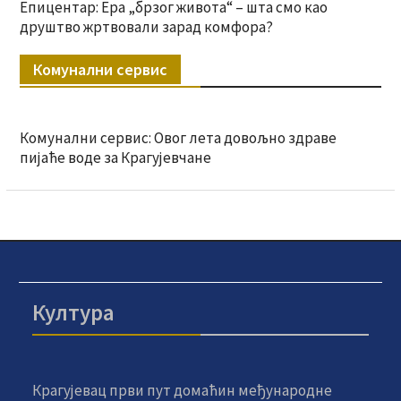
Епицентар: Ера „брзог живота“ – шта смо као
друштво жртвовали зарад комфора?
Комунални сервис
Комунални сервис: Овог лета довољно здраве
пијаће воде за Крагујевчане
Култура
Крагујевац први пут домаћин међународне