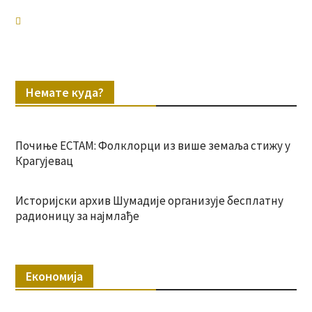
Немате куда?
Почиње ЕСТАМ: Фолклорци из више земаља стижу у
Крагујевац
Историјски архив Шумадије организује бесплатну
радионицу за најмлађе
Економија