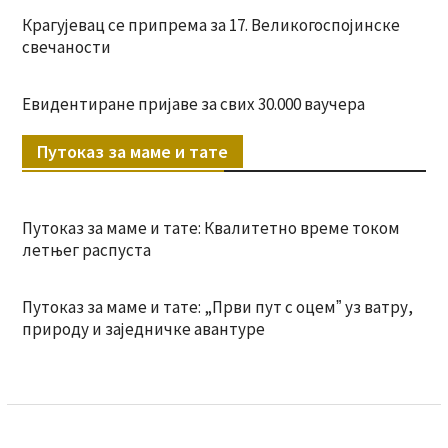
Крагујевац се припрема за 17. Великогоспојинске
свечаности
Евидентиране пријаве за свих 30.000 ваучера
Путоказ за маме и тате
Путоказ за маме и тате: Квалитетно време током
летњег распуста
Путоказ за маме и тате: „Први пут с оцемˮ уз ватру,
природу и заједничке авантуре