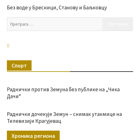
Без воде у Бресници, Станову и Баљковцу
Пр
за:
Спорт
Раднички против Земуна без публике на „Чика
Дачи“
Раднички дочекује Земун – снимак утакмице на
Телевизији Крагујевац
Хроника региона