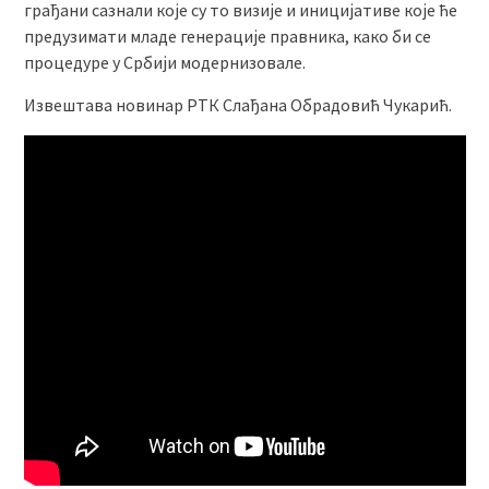
грађани сазнали које су то визије и иницијативе које ће
предузимати младе генерације правника, како би се
процедуре у Србији модернизовале.
Извештава новинар РТК Слађана Обрадовић Чукарић.